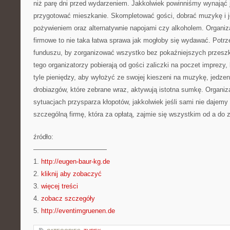
niż parę dni przed wydarzeniem. Jakkolwiek powinniśmy wynająć 
przygotować mieszkanie. Skompletować gości, dobrać muzykę i j
pożywieniem oraz alternatywnie napojami czy alkoholem. Organiz
firmowe to nie taka łatwa sprawa jak mogłoby się wydawać. Potr
funduszu, by zorganizować wszystko bez pokaźniejszych przesz
tego organizatorzy pobierają od gości zaliczki na poczet imprezy
tyle pieniędzy, aby wyłożyć ze swojej kieszeni na muzykę, jedzeni
drobiazgów, które zebrane wraz, aktywują istotna sumkę. Organi
sytuacjach przysparza kłopotów, jakkolwiek jeśli sami nie dajemy
szczególną firmę, która za opłatą, zajmie się wszystkim od a do z
źródło:
———————————
1.
http://eugen-baur-kg.de
2.
kliknij aby zobaczyć
3.
więcej treści
4.
zobacz szczegóły
5.
http://eventimgruenen.de