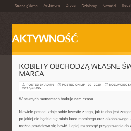
Archiwum
Droga
Reda
Strona główna
Działamy
Nowości
AKTYWNOŚĆ
KOBIETY OBCHODZĄ WŁASNE ŚW
MARCA
POSTED BY ADMIN
POSTED ON LIP - 29 - 2025
MOŻLIWOŚĆ 
WYŁĄCZONA
W pewnych momentach brakuje nam czasu
Niewiele postaci zdaje sobie kwestię z tego, jak trudno jest zorg
po jakiej nie będzie się miało kaca moralnego oraz alkoholowego
można prawidłowo się bawić. Lepiej rozpocząć przygotowania do