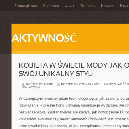
Archiwum
Droga
Reda
Strona główna
Działamy
Nowości
AKTYWNOŚĆ
KOBIETA W ŚWIECIE MODY: JAK
SWÓJ UNIKALNY STYL!
POSTED BY ADMIN
POSTED ON CZE - 19 - 2025
MOŻLIWOŚĆ 
WYŁĄCZONA
W dzisiejszym świecie, gdzie technologia pędzi jak szalony, cora
rozwiązania, które nie tylko ułatwiają organizację wydarzeń, ale 
bezpieczeństwa. Zastanawiałeś się kiedyś, jak nowoczesne IT m
koncertów, eventów czy nawet muzeów? Odpowiedź jest prosta: to
które rewolucjonizują sposób, w jaki zarządzamy i promujemy nas