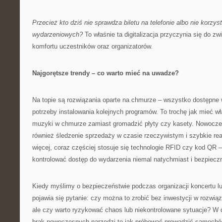
Przecież kto dziś nie sprawdza biletu na telefonie albo nie korzyst
wydarzeniowych?
To właśnie ta digitalizacja przyczynia się do z
komfortu uczestników oraz organizatorów.
Najgorętsze trendy – co warto mieć na uwadze?
Na topie są rozwiązania oparte na chmurze – wszystko dostępne
potrzeby instalowania kolejnych programów. To trochę jak mieć wła
muzyki w chmurze zamiast gromadzić płyty czy kasety. Nowoczes
również śledzenie sprzedaży w czasie rzeczywistym i szybkie re
więcej, coraz częściej stosuje się technologie RFID czy kod QR 
kontrolować dostęp do wydarzenia niemal natychmiast i bezpieczn
Kiedy myślimy o bezpieczeństwie podczas organizacji koncertu l
pojawia się pytanie: czy można to zrobić bez inwestycji w rozwi
ale czy warto ryzykować chaos lub niekontrolowane sytuacje? W do
brak nowoczesnych narzędzi to jak próbować prowadzić samochó