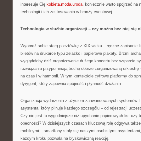
interesuje Cię
kobieta,moda,uroda
, koniecznie warto spojrzeć na 
technologii i ich zastosowania w branży eventowej.
Technologia w służbie organizacji – czy można bez niej się 
Wyobraź sobie starą pocztówkę z XIX wieku – ręczne zapisanie li
biletów na drukarce typu żelazko i papierowe plakaty. Brzmi arch
wyglądałoby dziś organizowanie dużego koncertu bez wsparcia 
rozwiązania przypominają trochę dobrze zorganizowaną orkiestrę
na czas i w harmonii. W tym kontekście cyfrowe platformy do spr
dyrygent, który zapewnia spójność i płynność działania.
Organizacja wydarzenia z użyciem zaawansowanych systemów IT 
asystenta, który pilnuje każdego szczegółu – od rejestracji uczes
Czy nie jest to wygodniejsze niż upychanie papierowych list czy t
obecności? W dzisiejszych czasach kluczową rolę odgrywa także 
mobilnymi – smartfony stały się naszymi osobistymi asystentami,
każdym kroku pozwala na błyskawiczną reakcję.