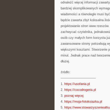
odnaleźć więcej informacji zawart
bardziej skomplikowanych wymaga
wiadomości a równolegle musi być p
będzie zawarta zbyt kolosalna ilo
projektowanie stron www rzeszów.
zachwycać czytelnika, jednakowoż
osób czy małych form korzysta już
zawansowane strony potrzebują wy
większymi kosztami. Stworzenie pr
minut. Jednak prace nad tworzeni
dłużej.
źródło:
———————————
1.
https://usofania.pl
2.
https://cocodrogeria.pl
3.
poznaj więcej
4.
https://moja-fotoksiazka.pl
5.
https://www.stowarzyszeniealtiu