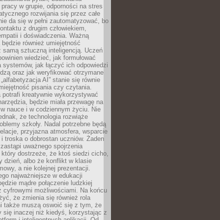
pracy w grupie, odporności na stres
tycznego rozwijania się przez całe
nie da się w pełni zautomatyzować, bo
ontaktu z drugim człowiekiem,
empatii i doświadczenia. Ważną
 będzie również umiejętność
 samą sztuczną inteligencją. Uczeń
powinien wiedzieć, jak formułować
a systemów, jak łączyć ich odpowiedzi
edzą oraz jak weryfikować otrzymane
„alfabetyzacja AI” stanie się równie
umiejętność pisania czy czytania.
 potrafi kreatywnie wykorzystywać
 narzędzia, będzie miała przewagę na
 w nauce i w codziennym życiu. Nie
ednak, że technologia rozwiąże
roblemy szkoły. Nadal potrzebne będą
elacje, przyjazna atmosfera, wsparcie
i troska o dobrostan uczniów. Żaden
 zastąpi uważnego spojrzenia
 który dostrzeże, że ktoś siedzi cicho,
 dzień, albo że konflikt w klasie
wy, a nie kolejnej prezentacji.
ego najważniejsze w edukacji
będzie mądre połączenie ludzkiej
 z cyfrowymi możliwościami. Na końcu
yć, że zmienia się również rola
i także muszą oswoić się z tym, że
 się inaczej niż kiedyś, korzystając z
tform i inteligentnych aplikacji. Od