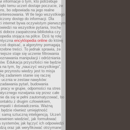
i informacje o tym, kto potrzebuje
ięki temu uczeń dostaje poczucie, że
ns, bo odpowiada na jego realne
ainteresowania. W tle tego wszystkiego
niczony dostęp do informacji. Dla
zi internet bywa oczywistym pierwszym
wiedzi na wszystkie pytania, trochę
yś dobrze zaopatrzona biblioteka czy
opedia stojąca na półce. Dziś tę rolę
antyczna
encyklopedia online
do której
coś dopisać, a algorytmy pomagają
rzebne treści. To jednak sprawia, że
iejsze staje się uczenie filtrowania
oznawania manipulacji i odróżniania
któw. Edukacja przyszłości nie będzie
a na tym, by „nauczyć wszystkiego”,
ie przyrostu wiedzy jest to misja
Jej zadaniem stanie się raczej
 ucznia w zestaw nawyków:
 zadawania pytań, budowania
pracy w grupie, odporności na stres
tycznego rozwijania się przez całe
nie da się w pełni zautomatyzować, bo
ontaktu z drugim człowiekiem,
empatii i doświadczenia. Ważną
 będzie również umiejętność
 samą sztuczną inteligencją. Uczeń
powinien wiedzieć, jak formułować
a systemów, jak łączyć ich odpowiedzi
edzą oraz jak weryfikować otrzymane