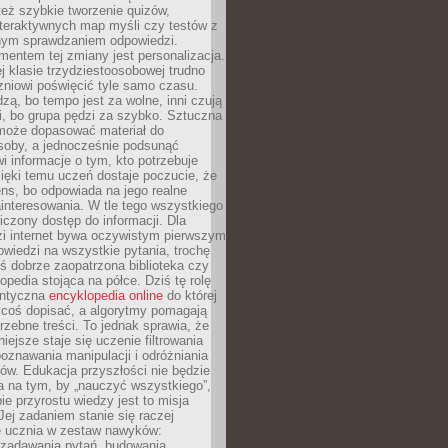
też szybkie tworzenie quizów,
nteraktywnych map myśli czy testów z
ym sprawdzaniem odpowiedzi.
mentem tej zmiany jest personalizacja.
j klasie trzydziestoosobowej trudno
niowi poświęcić tyle samo czasu.
dzą, bo tempo jest za wolne, inni czują
i, bo grupa pędzi za szybko. Sztuczna
 może dopasować materiał do
osoby, a jednocześnie podsunąć
i informacje o tym, kto potrzebuje
ięki temu uczeń dostaje poczucie, że
ns, bo odpowiada na jego realne
ainteresowania. W tle tego wszystkiego
niczony dostęp do informacji. Dla
zi internet bywa oczywistym pierwszym
wiedzi na wszystkie pytania, trochę
yś dobrze zaopatrzona biblioteka czy
opedia stojąca na półce. Dziś tę rolę
antyczna
encyklopedia online
do której
coś dopisać, a algorytmy pomagają
rzebne treści. To jednak sprawia, że
iejsze staje się uczenie filtrowania
oznawania manipulacji i odróżniania
któw. Edukacja przyszłości nie będzie
a na tym, by „nauczyć wszystkiego”,
ie przyrostu wiedzy jest to misja
Jej zadaniem stanie się raczej
 ucznia w zestaw nawyków:
 zadawania pytań, budowania