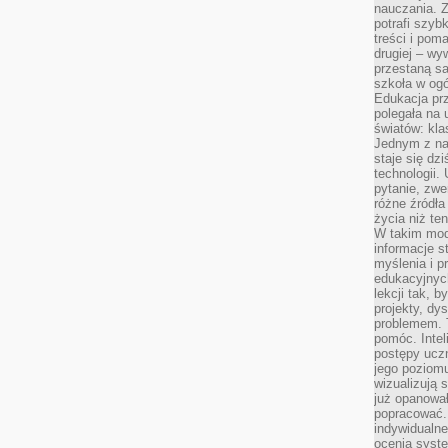
nauczania. Z
potrafi szyb
treści i po
drugiej – wy
przestaną sa
szkoła w og
Edukacja prz
polegała na
światów: kla
Jednym z na
staje się dz
technologii.
pytanie, zw
różne źródła
życia niż ten
W takim mod
informacje s
myślenia i 
edukacyjnych
lekcji tak, 
projekty, dy
problemem. 
pomóc. Intel
postępy ucz
jego poziomu
wizualizują 
już opanowa
popracować. 
indywidualn
ocenia syst