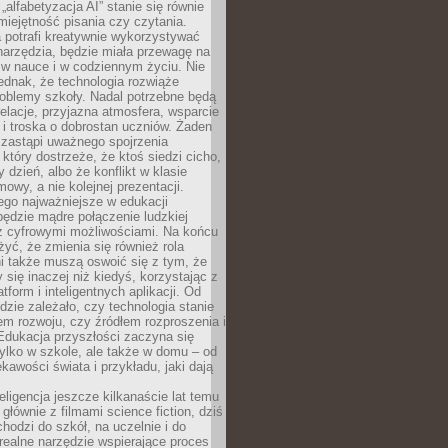
„alfabetyzacja AI” stanie się równie
umiejętność pisania czy czytania.
 potrafi kreatywnie wykorzystywać
 narzędzia, będzie miała przewagę na
 w nauce i w codziennym życiu. Nie
ednak, że technologia rozwiąże
roblemy szkoły. Nadal potrzebne będą
elacje, przyjazna atmosfera, wsparcie
i troska o dobrostan uczniów. Żaden
 zastąpi uważnego spojrzenia
 który dostrzeże, że ktoś siedzi cicho,
 dzień, albo że konflikt w klasie
wy, a nie kolejnej prezentacji.
ego najważniejsze w edukacji
będzie mądre połączenie ludzkiej
 z cyfrowymi możliwościami. Na końcu
yć, że zmienia się również rola
i także muszą oswoić się z tym, że
 się inaczej niż kiedyś, korzystając z
tform i inteligentnych aplikacji. Od
dzie zależało, czy technologia stanie
em rozwoju, czy źródłem rozproszenia i
Edukacja przyszłości zaczyna się
ylko w szkole, ale także w domu – od
kawości świata i przykładu, jaki dają
eligencja jeszcze kilkanaście lat temu
 głównie z filmami science fiction, dziś
hodzi do szkół, na uczelnie i do
ealne narzędzie wspierające proces