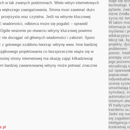
staje się dz
ych w tak zwanych podstronach. Wiele witryn internetowych
technologii.
pytanie, zw
 większego zaangażowania. Strona musi zawierać dużo
różne źródła
rzejrzysta oraz czytelna. Jeśli na witrynie kluczowej
życia niż ten
W takim mod
ść wiadomości, odbiorca może się pogubić – sprawdź
informacje s
 Ogóle wrażenie po otwarciu witryny kluczowej powinno
myślenia i 
edukacyjnych
 nie dociągać od głównych wiadomości i założeń. Sporo
lekcji tak, 
projekty, dy
 z gotowego szablonu tworząc witrynę www. Inne bardziej
problemem. 
jątkowego projektowania co bezsprzecznie wiąże się w
pomóc. Intel
postępy ucz
ostej strony internetowej ma okazję zająć kilkadziesiąt
jego poziomu
em bardziej zawansowanej witryny może potrwać znacznie
wizualizują 
już opanowa
popracować. 
indywidualn
ocenia syst
umożliwiają 
symulacji, i
automatyczn
Istotnym ele
W tradycyjne
każdemu ucz
Jedni się nu
się zagubien
inteligencja
s.pl
konkretnej 