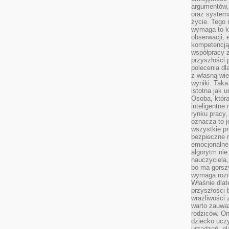
argumentów, 
oraz systema
życie. Tego 
wymaga to k
obserwacji, 
kompetencją
współpracy z
przyszłości 
polecenia dl
z własną wi
wyniki. Taka 
istotna jak 
Osoba, która
inteligentne
rynku pracy,
oznacza to j
wszystkie p
bezpieczne r
emocjonalne 
algorytm nie
nauczyciela,
bo ma gorszy
wymaga rozmo
Właśnie dlat
przyszłości 
wrażliwości
warto zauważ
rodziców. On
dziecko uczy
urządzeń, pla