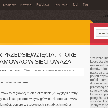
Redakcja
Tagi
Tagi
Działamy
Nowości
Spis Treści
SUB
Ć
R PRZEDSIĘWZIĘCIA, KTÓRE
Sztuczna int
LAMOWAĆ W SIECI UWAŻA
kojarzyła się
natomiast wc
domów jako r
JEŻELI
 WRZ - 24 - 2025
MOŻLIWOŚĆ KOMENTOWANIA
ZOSTAŁA
nauczania. Z
MENADŻER
PRZEDSIĘWZIĘCIA,
potrafi szyb
KTÓRE
treści i po
PRAGNIE
szechobecna reklama
drugiej – wy
ZAREKLAMOWAĆ
W
przestaną sa
SIECI
szkoła w og
UWAŻA
h www to w głównej mierze określenie jej wyglądu strony
Edukacja prz
polegała na
ry czy ilości podstroi witryny głównej. Na stronach www
światów: kla
domości, dopiero w stosownych zakładkach można
Jednym z na