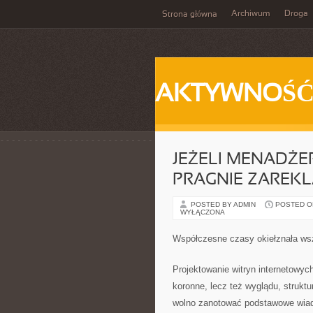
Archiwum
Droga
Strona główna
AKTYWNOŚ
JEŻELI MENADŻE
PRAGNIE ZAREK
POSTED BY ADMIN
POSTED ON
WYŁĄCZONA
Współczesne czasy okiełznała w
Projektowanie witryn internetowyc
koronne, lecz też wyglądu, struktu
wolno zanotować podstawowe wia