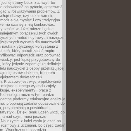
 jednej strony budzi zachwyt, bo
ko odpowiadać na pytania, generować
magać w rozwiązywaniu problemów. Z
wołuje obawy, czy uczniowie nie
modzielnie myśleć i czy tradycyjna
óle ma szansę z nią konkurować.
yszłości w dużej mierze będzie
 umiejętnym połączeniu tych dwóch
sycznych metod i cyfrowych narzędzi.
jwiększych wyzwań dla nauczycieli
iś nauka krytycznego korzystania z
 Uczeń, który potrafi zadać mądre
eryfikować odpowiedź oraz porównać
 wiedzy, jest lepiej przygotowany do
, który jedynie zapamiętuje definicje.
elu nauczyciel z osoby przekazującej
taje się przewodnikiem, trenerem
projektantem doświadczeń
. Kluczowe jest więc projektowanie
by miejsce suchego wykładu zajęły
skusje, eksperymenty i praca z
Technologia może w tym bardzo
igentne platformy edukacyjne analizują
nia, proponują zadania dopasowane do
, przypominają o powtórkach i
statystyki. Dzięki temu uczeń widzi, co
ł, a nad czym musi jeszcze
Nauczyciel z kolei zyskuje czas na
e rozmowy z uczniami, bo część zadań
em. Współczesne narzędzia