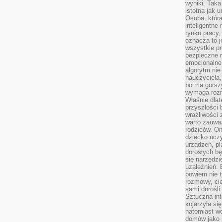
wyniki. Taka 
istotna jak 
Osoba, która
inteligentne
rynku pracy,
oznacza to j
wszystkie p
bezpieczne r
emocjonalne 
algorytm nie
nauczyciela,
bo ma gorszy
wymaga rozmo
Właśnie dlat
przyszłości 
wrażliwości
warto zauważ
rodziców. On
dziecko uczy
urządzeń, pla
dorosłych bę
się narzędzi
uzależnień. 
bowiem nie t
rozmowy, cie
sami dorośli.
Sztuczna int
kojarzyła się
natomiast wc
domów jako r