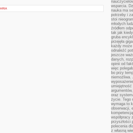
nauczycielow
wsparcia. Dz
ARIA
nauka ma se
potrzeby i z
stoi nieogra
młodych lud
źródłem odpo
tak jak kied
gruba encykl
przejęła gig
każdy może 
odnaleźć pot
jeszcze ważn
danych, rozp
opinii od fa
więc polegał
bo przy temp
niemożliwa. 
wyposażenie
umiejętność
argumentów, 
oraz systema
życie. Tego 
wymaga to k
obserwacji, 
kompetencją
współpracy z
przyszłości 
polecenia dl
z własną wi