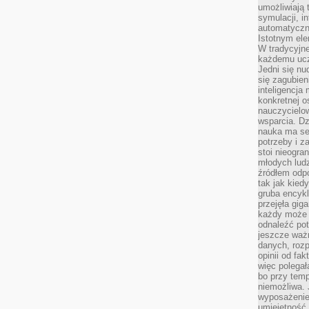
umożliwiają 
symulacji, i
automatyczn
Istotnym ele
W tradycyjne
każdemu ucz
Jedni się nu
się zagubien
inteligencja
konkretnej 
nauczycielow
wsparcia. Dz
nauka ma se
potrzeby i z
stoi nieogra
młodych lud
źródłem odpo
tak jak kied
gruba encykl
przejęła gig
każdy może 
odnaleźć pot
jeszcze ważn
danych, rozp
opinii od fa
więc polegał
bo przy temp
niemożliwa. 
wyposażenie
umiejętność