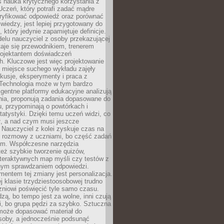
iś nauka krytycznego korzystania z
 Uczeń, który potrafi zadać mądre
eryfikować odpowiedź oraz porównać
 wiedzy, jest lepiej przygotowany do
, który jedynie zapamiętuje definicje.
elu nauczyciel z osoby przekazującej
taje się przewodnikiem, trenerem
projektantem doświadczeń
. Kluczowe jest więc projektowanie
by miejsce suchego wykładu zajęły
skusje, eksperymenty i praca z
Technologia może w tym bardzo
igentne platformy edukacyjne analizują
nia, proponują zadania dopasowane do
, przypominają o powtórkach i
statystyki. Dzięki temu uczeń widzi, co
ł, a nad czym musi jeszcze
Nauczyciel z kolei zyskuje czas na
e rozmowy z uczniami, bo część zadań
em. Współczesne narzędzia
też szybkie tworzenie quizów,
nteraktywnych map myśli czy testów z
ym sprawdzaniem odpowiedzi.
mentem tej zmiany jest personalizacja.
j klasie trzydziestoosobowej trudno
niowi poświęcić tyle samo czasu.
dzą, bo tempo jest za wolne, inni czują
i, bo grupa pędzi za szybko. Sztuczna
 może dopasować materiał do
osoby, a jednocześnie podsunąć