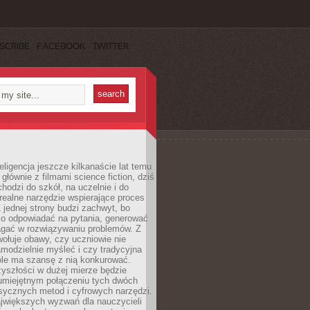
SCRIBE
FACEBOOK
TWITTER
eligencja jeszcze kilkanaście lat temu
 głównie z filmami science fiction, dziś
hodzi do szkół, na uczelnie i do
ealne narzędzie wspierające proces
 jednej strony budzi zachwyt, bo
ko odpowiadać na pytania, generować
magać w rozwiązywaniu problemów. Z
wołuje obawy, czy uczniowie nie
modzielnie myśleć i czy tradycyjna
óle ma szansę z nią konkurować.
yszłości w dużej mierze będzie
 umiejętnym połączeniu tych dwóch
sycznych metod i cyfrowych narzędzi.
jwiększych wyzwań dla nauczycieli