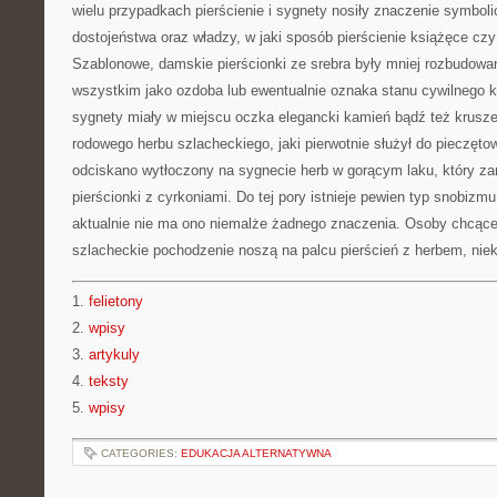
wielu przypadkach pierścienie i sygnety nosiły znaczenie symbol
dostojeństwa oraz władzy, w jaki sposób pierścienie książęce czy
Szablonowe, damskie pierścionki ze srebra były mniej rozbudowan
wszystkim jako ozdoba lub ewentualnie oznaka stanu cywilnego ko
sygnety miały w miejscu oczka elegancki kamień bądź też krusz
rodowego herbu szlacheckiego, jaki pierwotnie służył do pieczęto
odciskano wytłoczony na sygnecie herb w gorącym laku, który za
pierścionki z cyrkoniami. Do tej pory istnieje pewien typ snobizm
aktualnie nie ma ono niemalże żadnego znaczenia. Osoby chcąc
szlacheckie pochodzenie noszą na palcu pierścień z herbem, nie
1.
felietony
2.
wpisy
3.
artykuly
4.
teksty
5.
wpisy
CATEGORIES:
EDUKACJA ALTERNATYWNA