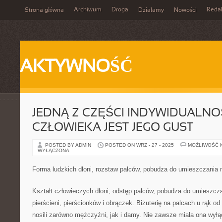
Archiwum
Droga
Reda
Strona główna
Działamy
Nowości
AKTYWNOŚĆ
JEDNĄ Z CZĘŚCI INDYWIDUALNO
CZŁOWIEKA JEST JEGO GUST
POSTED BY ADMIN
POSTED ON WRZ - 27 - 2025
MOŻLIWOŚĆ 
WYŁĄCZONA
Forma ludzkich dłoni, rozstaw palców, pobudza do umieszczania 
Kształt człowieczych dłoni, odstęp palców, pobudza do umieszczan
pierścieni, pierścionków i obrączek. Biżuterię na palcach u rąk o
nosili zarówno mężczyźni, jak i damy. Nie zawsze miała ona wyłą