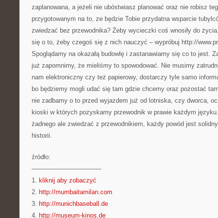
zaplanowana, a jeżeli nie ubóstwiasz planować oraz nie robisz teg
przygotowanym na to, ze będzie Tobie przydatna wsparcie tubylc
zwiedzać bez przewodnika? Żeby wycieczki coś wnosiły do życia,
się o to, żeby czegoś się z nich nauczyć – wypróbuj http://www.
Spoglądamy na okazałą budowlę i zastanawiamy się co to jest. 
już zapomnimy, że mieliśmy to spowodować. Nie musimy zatrudn
nam elektroniczny czy też papierowy, dostarczy tyle samo inform
bo będziemy mogli udać się tam gdzie chcemy oraz pozostać tam t
nie zadbamy o to przed wyjazdem już od lotniska, czy dworca, ocz
kioski w których pozyskamy przewodnik w prawie każdym języku
żadnego ale zwiedzać z przewodnikiem, każdy powód jest solidny,
historii.
źródło:
———————————
1.
kliknij aby zobaczyć
2.
http://mumbaitamilan.com
3.
http://munichbaseball.de
4.
http://museum-kinos.de