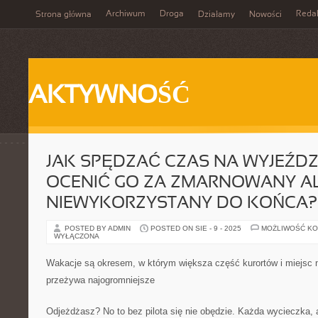
Archiwum
Droga
Reda
Strona główna
Działamy
Nowości
AKTYWNOŚĆ
JAK SPĘDZAĆ CZAS NA WYJEŹDZI
OCENIĆ GO ZA ZMARNOWANY A
NIEWYKORZYSTANY DO KOŃCA?
POSTED BY ADMIN
POSTED ON SIE - 9 - 2025
MOŻLIWOŚĆ K
WYŁĄCZONA
Wakacje są okresem, w którym większa część kurortów i miejsc 
przeżywa najogromniejsze
Odjeżdżasz? No to bez pilota się nie obędzie. Każda wycieczka,