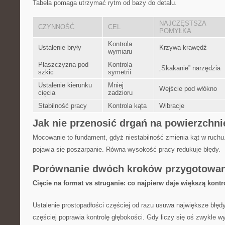
Tabela pomaga utrzymać rytm od bazy do detalu.
NAJCZĘSTSZA
CZYNNOŚĆ
CEL
POMYŁKA
Kontrola
Ustalenie bryły
Krzywa krawędź
wymiaru
Płaszczyzna pod
Kontrola
„Skakanie” narzędzia
szkic
symetrii
Ustalenie kierunku
Mniej
Wejście pod włókno
cięcia
zadzioru
Stabilność pracy
Kontrola kąta
Wibracje
Jak nie przenosić drgań na powierzchni
Mocowanie to fundament, gdyż niestabilność zmienia kąt w ruchu. 
pojawia się poszarpanie. Równa wysokość pracy redukuje błędy.
Porównanie dwóch kroków przygotowan
Cięcie na format vs struganie: co najpierw daje większą kontr
Ustalenie prostopadłości częściej od razu usuwa największe błędy
częściej poprawia kontrolę głębokości. Gdy liczy się oś zwykle w