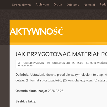
Archiwum
Droga
Reda
Strona główna
Działamy
Nowości
AKTYWNOŚĆ
JAK PRZYGOTOWAĆ MATERIAŁ P
POSTED BY ADMIN
POSTED ON LUT - 23 - 2026
MOŻLIWOŚĆ 
WYŁĄCZONA
Definicja:
Ustawienie drewna przed pierwszym cięciem to etap, kt
detalu: (1) format i prostopadłość; (2) kontrola krzywizn; (3) stabi
Ostatnia aktualizacja:
2026-02-23
Szybkie fakty: