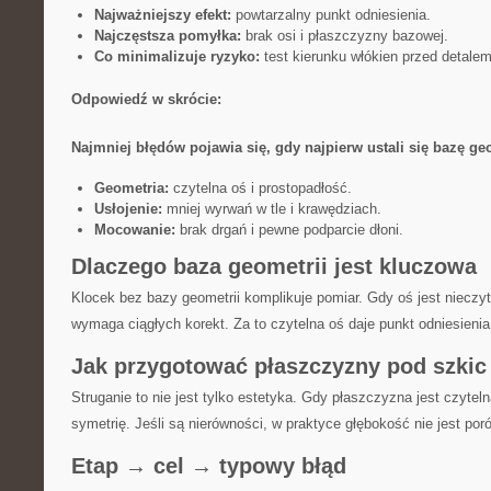
Najważniejszy efekt:
powtarzalny punkt odniesienia.
Najczęstsza pomyłka:
brak osi i płaszczyzny bazowej.
Co minimalizuje ryzyko:
test kierunku włókien przed detalem
Odpowiedź w skrócie:
Najmniej błędów pojawia się, gdy najpierw ustali się bazę geo
Geometria:
czytelna oś i prostopadłość.
Usłojenie:
mniej wyrwań w tle i krawędziach.
Mocowanie:
brak drgań i pewne podparcie dłoni.
Dlaczego baza geometrii jest kluczowa
Klocek bez bazy geometrii komplikuje pomiar. Gdy oś jest nieczyt
wymaga ciągłych korekt. Za to czytelna oś daje punkt odniesienia
Jak przygotować płaszczyzny pod szkic 
Struganie to nie jest tylko estetyka. Gdy płaszczyzna jest czytel
symetrię. Jeśli są nierówności, w praktyce głębokość nie jest po
Etap → cel → typowy błąd