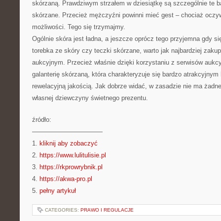
skórzaną. Prawdziwym strzałem w dziesiątkę są szczególnie te ba
skórzane. Przecież mężczyźni powinni mieć gest – chociaż oczy
możliwości. Tego się trzymajmy.
Ogólnie skóra jest ładna, a jeszcze oprócz tego przyjemna gdy si
torebka ze skóry czy teczki skórzane, warto jak najbardziej zaku
aukcyjnym. Przecież właśnie dzięki korzystaniu z serwisów aukc
galanterię skórzaną, która charakteryzuje się bardzo atrakcyjnym
rewelacyjną jakością. Jak dobrze widać, w zasadzie nie ma żadne
własnej dziewczyny świetnego prezentu.
źródło:
———————————
1.
kliknij aby zobaczyć
2.
https://www.lulitulisie.pl
3.
https://rkprowrybnik.pl
4.
https://akwa-pro.pl
5.
pełny artykuł
CATEGORIES:
PRAWO I REGULACJE