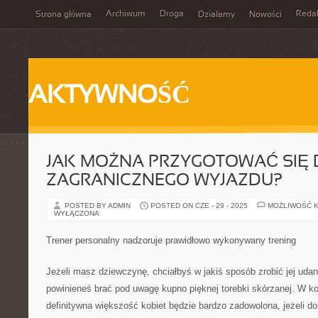
Archiwum
Droga
Reda
Strona główna
Działamy
Nowości
AKTYWNOŚĆ
JAK MOŻNA PRZYGOTOWAĆ SIĘ
ZAGRANICZNEGO WYJAZDU?
POSTED BY ADMIN
POSTED ON CZE - 29 - 2025
MOŻLIWOŚĆ 
WYŁĄCZONA
Trener personalny nadzoruje prawidłowo wykonywany trening
Jeżeli masz dziewczynę, chciałbyś w jakiś sposób zrobić jej uda
powinieneś brać pod uwagę kupno pięknej torebki skórzanej. W ko
definitywna większość kobiet będzie bardzo zadowolona, jeżeli do