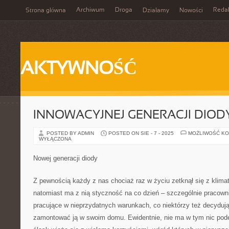
Archiwum
Droga
Reda
Strona główna
Działamy
Nowości
AKTYWNOŚĆ
INNOWACYJNEJ GENERACJI DIOD
POSTED BY ADMIN
POSTED ON SIE - 7 - 2025
MOŻLIWOŚĆ K
WYŁĄCZONA
Nowej generacji diody
Z pewnością każdy z nas chociaż raz w życiu zetknął się z klima
natomiast ma z nią styczność na co dzień – szczególnie pracowni
pracujące w nieprzydatnych warunkach, co niektórzy też decydują
zamontować ją w swoim domu. Ewidentnie, nie ma w tym nic pode