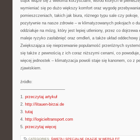
śląsk wiąże się z wieloma korzyściami, wśród których w pierwsze
wymieniać się po dużo większy komfort oraz wygodę przebywani
pomieszczeniach, takich jak biura, różnego typu sale czy pokoje, 
pozytywnie na nasze zdrowie – w klimatyzowanych pokojach o dużo
oddziałuje na mózg, który jest lepiej utleniony, przez co dojrzew
maleje ryzyko zasłabnięć oraz omdleń, a także układ oddechowy j
Zwiększająca się nieprzerwanie popularność przeróżnych system
się także z pewnością z ich coraz niższymi cenami, co powoduje, 
więcej jednostek – klimatyzacja powoli staje się kanonem, co z 
zjawiskiem.
źródło:
———————————
1.
przeczytaj artykuł
2.
http://litauen-birzai.de
3.
tutaj
4.
http://logicieltransport.com
5.
przeczytaj więcej
CATEGORIES:
ŚWIĘTA I SPECJALNE OKAZJE W WERSJI FIT