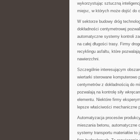
wykorzystując sztuczną inteligenc
miejsc, w których może dojść do o
W sektorze budowy dróg technolo
dokładności centymetrowej pozwala
automatyczne systemy kontroli zag
na całej długości trasy. Firmy dro
recyklingu asfaltu, które pozwalaj
nawierzchni.
Szczególnie interesującym obszar
wiertarki sterowane komputerowo p
centymetrów z dokładnością do mi
pozwalają na kontrolę siły wkręca
elementu. Niektóre firmy ekspery
lepsze właściwości mechaniczne p
Automatyzacja procesów produkcy
mieszania betonu, automatyczne 
systemy transportu materiałów to 