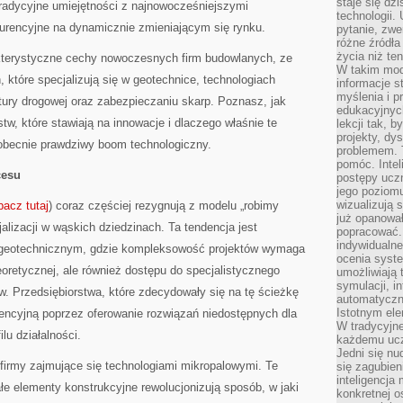
staje się dz
adycyjne umiejętności z najnowocześniejszymi
technologii.
urencyjne na dynamicznie zmieniającym się rynku.
pytanie, zw
różne źródła
życia niż ten
rakterystyczne cechy nowoczesnych firm budowlanych, ze
W takim mod
które specjalizują się w geotechnice, technologiach
informacje s
myślenia i 
tury drogowej oraz zabezpieczaniu skarp. Poznasz, jak
edukacyjnych
tw, które stawiają na innowacje i dlaczego właśnie te
lekcji tak, 
projekty, dy
obecnie prawdziwy boom technologiczny.
problemem. 
pomóc. Intel
cesu
postępy ucz
jego poziomu
wizualizują 
bacz tutaj
) coraz częściej rezygnują z modelu „robimy
już opanowa
alizacji w wąskich dziedzinach. Ta tendencja jest
popracować. 
indywidualn
 geotechnicznym, gdzie kompleksowość projektów wymaga
ocenia syst
oretycznej, ale również dostępu do specjalistycznego
umożliwiają 
symulacji, i
. Przedsiębiorstwa, które zdecydowały się na tę ścieżkę
automatyczn
Istotnym ele
encyjną poprzez oferowanie rozwiązań niedostępnych dla
W tradycyjne
lu działalności.
każdemu ucz
Jedni się nu
ą firmy zajmujące się technologiami mikropalowymi. Te
się zagubien
inteligencja
ałe elementy konstrukcyjne rewolucjonizują sposób, w jaki
konkretnej 