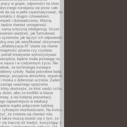
pracy w grupie, odporności na stres
tycznego rozwijania się przez całe
nie da się w pełni zautomatyzować, bo
ontaktu z drugim człowiekiem,
empatii i doświadczenia. Ważną
 będzie również umiejętność
 samą sztuczną inteligencją. Uczeń
powinien wiedzieć, jak formułować
a systemów, jak łączyć ich odpowiedzi
edzą oraz jak weryfikować otrzymane
„alfabetyzacja AI” stanie się równie
umiejętność pisania czy czytania.
 potrafi kreatywnie wykorzystywać
 narzędzia, będzie miała przewagę na
 w nauce i w codziennym życiu. Nie
ednak, że technologia rozwiąże
roblemy szkoły. Nadal potrzebne będą
elacje, przyjazna atmosfera, wsparcie
i troska o dobrostan uczniów. Żaden
 zastąpi uważnego spojrzenia
 który dostrzeże, że ktoś siedzi cicho,
 dzień, albo że konflikt w klasie
wy, a nie kolejnej prezentacji.
ego najważniejsze w edukacji
będzie mądre połączenie ludzkiej
 z cyfrowymi możliwościami. Na końcu
yć, że zmienia się również rola
i także muszą oswoić się z tym, że
 się inaczej niż kiedyś, korzystając z
tform i inteligentnych aplikacji. Od