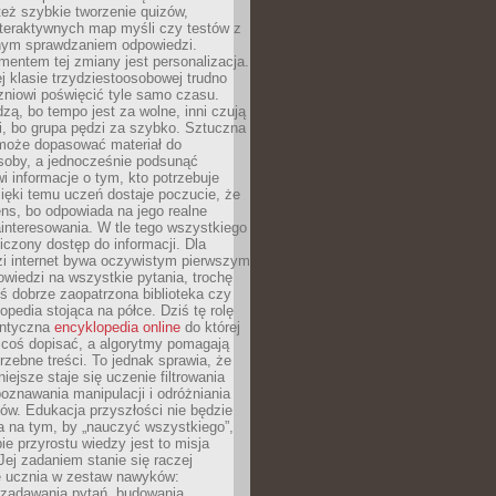
też szybkie tworzenie quizów,
nteraktywnych map myśli czy testów z
ym sprawdzaniem odpowiedzi.
mentem tej zmiany jest personalizacja.
j klasie trzydziestoosobowej trudno
niowi poświęcić tyle samo czasu.
dzą, bo tempo jest za wolne, inni czują
i, bo grupa pędzi za szybko. Sztuczna
 może dopasować materiał do
osoby, a jednocześnie podsunąć
i informacje o tym, kto potrzebuje
ięki temu uczeń dostaje poczucie, że
ns, bo odpowiada na jego realne
ainteresowania. W tle tego wszystkiego
niczony dostęp do informacji. Dla
zi internet bywa oczywistym pierwszym
wiedzi na wszystkie pytania, trochę
yś dobrze zaopatrzona biblioteka czy
opedia stojąca na półce. Dziś tę rolę
antyczna
encyklopedia online
do której
coś dopisać, a algorytmy pomagają
rzebne treści. To jednak sprawia, że
iejsze staje się uczenie filtrowania
oznawania manipulacji i odróżniania
któw. Edukacja przyszłości nie będzie
a na tym, by „nauczyć wszystkiego”,
ie przyrostu wiedzy jest to misja
Jej zadaniem stanie się raczej
 ucznia w zestaw nawyków:
 zadawania pytań, budowania