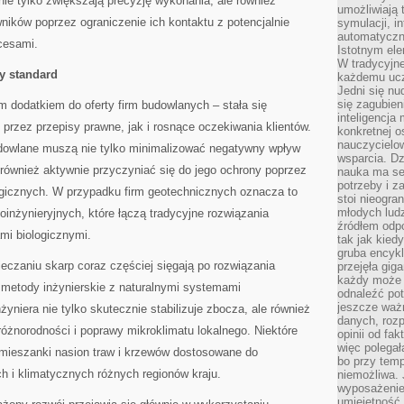
nie tylko zwiększają precyzję wykonania, ale również
umożliwiają 
ików poprzez ograniczenie ich kontaktu z potencjalnie
symulacji, i
automatyczn
cesami.
Istotnym ele
W tradycyjne
y standard
każdemu ucz
Jedni się nu
się zagubien
m dodatkiem do oferty firm budowlanych – stała się
inteligencja
rzez przepisy prawne, jak i rosnące oczekiwania klientów.
konkretnej 
nauczycielow
dowlane muszą nie tylko minimalizować negatywny wpływ
wsparcia. Dz
 również aktywnie przyczyniać się do jego ochrony poprzez
nauka ma se
potrzeby i z
gicznych. W przypadku firm geotechnicznych oznacza to
stoi nieogra
młodych lud
inżynieryjnych, które łączą tradycyjne rozwiązania
źródłem odpo
ami biologicznymi.
tak jak kied
gruba encykl
ieczaniu skarp coraz częściej sięgają po rozwiązania
przejęła gig
każdy może 
 metody inżynierskie z naturalnymi systemami
odnaleźć pot
jeszcze ważn
żyniera nie tylko skutecznie stabilizuje zbocza, ale również
danych, rozp
różnorodności i poprawy mikroklimatu lokalnego. Niektóre
opinii od fa
więc polegał
 mieszanki nasion traw i krzewów dostosowane do
bo przy temp
 i klimatycznych różnych regionów kraju.
niemożliwa. 
wyposażenie
umiejętność