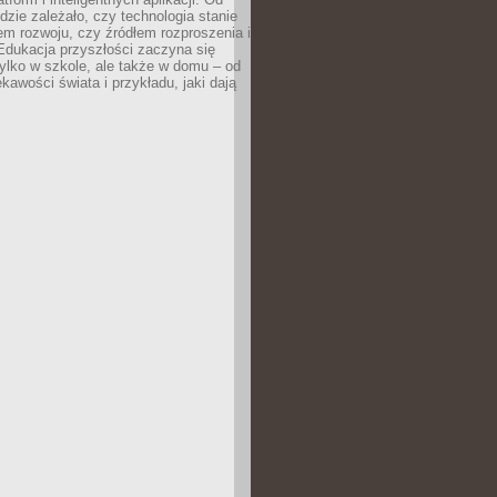
dzie zależało, czy technologia stanie
em rozwoju, czy źródłem rozproszenia i
Edukacja przyszłości zaczyna się
ylko w szkole, ale także w domu – od
kawości świata i przykładu, jaki dają