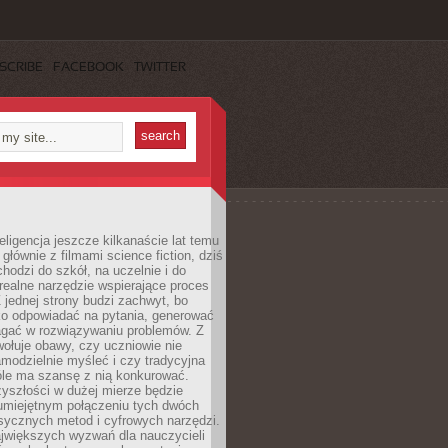
SCRIBE
FACEBOOK
TWITTER
eligencja jeszcze kilkanaście lat temu
 głównie z filmami science fiction, dziś
hodzi do szkół, na uczelnie i do
ealne narzędzie wspierające proces
 jednej strony budzi zachwyt, bo
ko odpowiadać na pytania, generować
magać w rozwiązywaniu problemów. Z
wołuje obawy, czy uczniowie nie
modzielnie myśleć i czy tradycyjna
óle ma szansę z nią konkurować.
yszłości w dużej mierze będzie
 umiejętnym połączeniu tych dwóch
sycznych metod i cyfrowych narzędzi.
jwiększych wyzwań dla nauczycieli