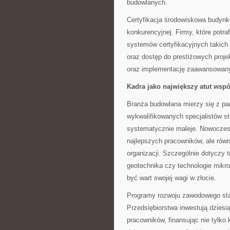
budowlanych.
Certyfikacja środowiskowa budynkó
konkurencyjnej. Firmy, które potr
systemów certyfikacyjnych takic
oraz dostęp do prestiżowych proj
oraz implementację zaawansowany
Kadra jako największy atut wsp
Branża budowlana mierzy się z p
wykwalifikowanych specjalistów s
systematycznie maleje. Nowoczes
najlepszych pracowników, ale równ
organizacji. Szczególnie dotyczy 
geotechnika czy technologie mikr
być wart swojej wagi w złocie.
Programy rozwoju zawodowego sta
Przedsiębiorstwa inwestują dziesią
pracowników, finansując nie tylko