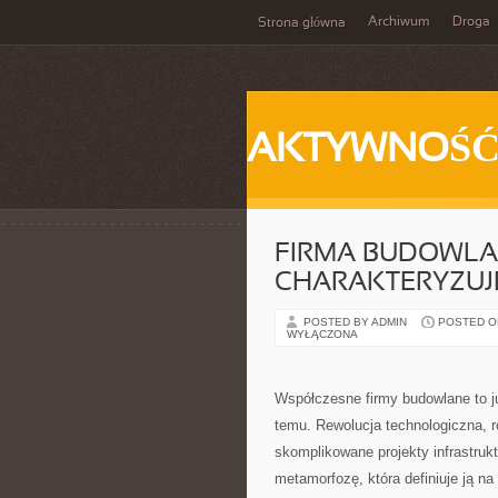
Archiwum
Droga
Strona główna
AKTYWNOŚ
FIRMA BUDOWLAN
CHARAKTERYZUJ
POSTED BY ADMIN
POSTED ON
WYŁĄCZONA
Współczesne firmy budowlane to j
temu. Rewolucja technologiczna, 
skomplikowane projekty infrastruk
metamorfozę, która definiuje ją n