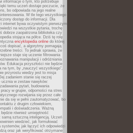
i informacje o tym, kto potrzebuje
ięki temu uczeń dostaje poczucie, że
ns, bo odpowiada na jego realne
ainteresowania. W tle tego wszystkiego
niczony dostęp do informacji. Dla
zi internet bywa oczywistym pierwszym
wiedzi na wszystkie pytania, trochę
yś dobrze zaopatrzona biblioteka czy
opedia stojąca na półce. Dziś tę rolę
antyczna
encyklopedia online
do której
coś dopisać, a algorytmy pomagają
rzebne treści. To jednak sprawia, że
iejsze staje się uczenie filtrowania
oznawania manipulacji i odróżniania
któw. Edukacja przyszłości nie będzie
a na tym, by „nauczyć wszystkiego”,
ie przyrostu wiedzy jest to misja
Jej zadaniem stanie się raczej
 ucznia w zestaw nawyków:
 zadawania pytań, budowania
pracy w grupie, odporności na stres
tycznego rozwijania się przez całe
nie da się w pełni zautomatyzować, bo
ontaktu z drugim człowiekiem,
empatii i doświadczenia. Ważną
 będzie również umiejętność
 samą sztuczną inteligencją. Uczeń
powinien wiedzieć, jak formułować
a systemów, jak łączyć ich odpowiedzi
edzą oraz jak weryfikować otrzymane