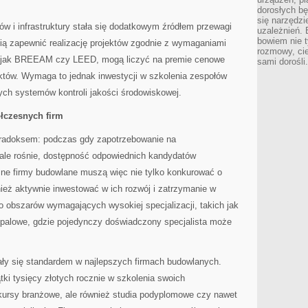
dorosłych bę
się narzędzi
w i infrastruktury stała się dodatkowym źródłem przewagi
uzależnień. 
bowiem nie t
afią zapewnić realizację projektów zgodnie z wymaganiami
rozmowy, cie
h jak BREEAM czy LEED, mogą liczyć na premie cenowe
sami dorośli.
ektów. Wymaga to jednak inwestycji w szkolenia zespołów
ch systemów kontroli jakości środowiskowej.
ółczesnych firm
aradoksem: podczas gdy zapotrzebowanie na
tale rośnie, dostępność odpowiednich kandydatów
ne firmy budowlane muszą więc nie tylko konkurować o
ież aktywnie inwestować w ich rozwój i zatrzymanie w
to obszarów wymagających wysokiej specjalizacji, takich jak
opalowe, gdzie pojedynczy doświadczony specjalista może
ły się standardem w najlepszych firmach budowlanych.
tki tysięcy złotych rocznie w szkolenia swoich
 kursy branżowe, ale również studia podyplomowe czy nawet