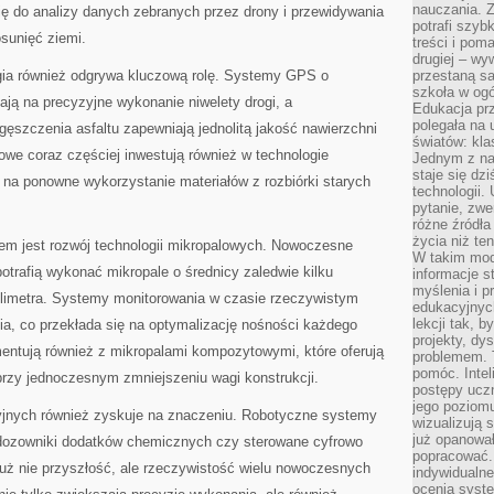
nauczania. Z
ję do analizy danych zebranych przez drony i przewidywania
potrafi szyb
sunięć ziemi.
treści i po
drugiej – wy
gia również odgrywa kluczową rolę. Systemy GPS o
przestaną sa
szkoła w og
ją na precyzyjne wykonanie niwelety drogi, a
Edukacja prz
polegała na
ęszczenia asfaltu zapewniają jednolitą jakość nawierzchni
światów: kla
gowe coraz częściej inwestują również w technologie
Jednym z na
staje się dz
ą na ponowne wykorzystanie materiałów z rozbiórki starych
technologii.
pytanie, zw
różne źródła
życia niż ten
em jest rozwój technologii mikropalowych. Nowoczesne
W takim mod
otrafią wykonać mikropale o średnicy zaledwie kilku
informacje s
myślenia i 
limetra. Systemy monitorowania w czasie rzeczywistym
edukacyjnych
lekcji tak, 
nia, co przekłada się na optymalizację nośności każdego
projekty, dy
mentują również z mikropalami kompozytowymi, które oferują
problemem. 
pomóc. Intel
rzy jednoczesnym zmniejszeniu wagi konstrukcji.
postępy ucz
jego poziomu
jnych również zyskuje na znaczeniu. Robotyczne systemy
wizualizują 
już opanowa
dozowniki dodatków chemicznych czy sterowane cyfrowo
popracować. 
już nie przyszłość, ale rzeczywistość wielu nowoczesnych
indywidualn
ocenia syst