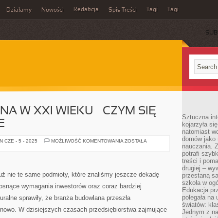
Redakcja
Tagi
Tagi
Działamy
Nowości
Spis Treści
SUB
Ć
A W XXI WIEKU – CZYM SIĘ
Sztuczna int
E
kojarzyła się
natomiast wc
domów jako r
FIRMA
 CZE - 5 - 2025
MOŻLIWOŚĆ KOMENTOWANIA
ZOSTAŁA
nauczania. Z
BUDOWLANA
W
potrafi szyb
XXI
treści i po
WIEKU
–
drugiej – wy
CZYM
uż nie te same podmioty, które znaliśmy jeszcze dekadę
przestaną sa
SIĘ
szkoła w og
CHARAKTERYZUJE
rosnące wymagania inwestorów oraz coraz bardziej
Edukacja prz
polegała na
turalne sprawiły, że branża budowlana przeszła
światów: kla
a nowo. W dzisiejszych czasach przedsiębiorstwa zajmujące
Jednym z na