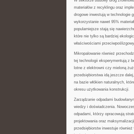
W sektorze budowy dróg zrównoważ
materiałów z recyklingu oraz imp
drogowe inwestują w technologie g
wykorzystanie nawet 95% materiału
popularniejsze stają się nawierz
które nie tylko są bardziej ekolog
właściwościami przeciwpoślizgow
Mikropalowanie również przechodzi
tej technologii eksperymentują z 
lotne z elektrowni czy mieloną żu
przedsiębiorstwa idą jeszcze dal
na bazie włókien naturalnych, któ
okresu użytkowania konstrukcji.
Zarządzanie odpadami budowlanymi
wiedzy i doświadczenia. Nowoczesn
odpadami, którzy opracowują strate
projektowania oraz maksymalizacj
przedsiębiorstw inwestuje również