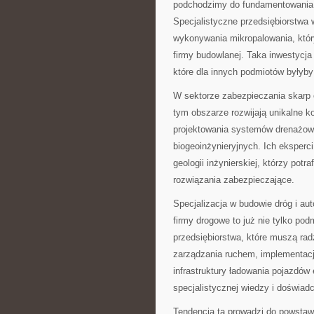
podchodzimy do fundamentowania 
Specjalistyczne przedsiębiorstwa w
wykonywania mikropalowania, który
firmy budowlanej. Taka inwestycja 
które dla innych podmiotów byłyby
W sektorze zabezpieczania skarp 
tym obszarze rozwijają unikalne k
projektowania systemów drenażow
biogeoinżynieryjnych. Ich eksperc
geologii inżynierskiej, którzy pot
rozwiązania zabezpieczające.
Specjalizacja w budowie dróg i au
firmy drogowe to już nie tylko pod
przedsiębiorstwa, które muszą rad
zarządzania ruchem, implementac
infrastruktury ładowania pojazdó
specjalistycznej wiedzy i doświadc
Tendencja ta prowadzi do powsta