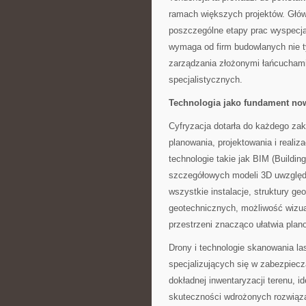
ramach większych projektów. Głów
poszczególne etapy prac wyspec
wymaga od firm budowlanych nie ty
zarządzania złożonymi łańcuchami
specjalistycznych.
Technologia jako fundament n
Cyfryzacja dotarła do każdego za
planowania, projektowania i reali
technologie takie jak BIM (Buildin
szczegółowych modeli 3D uwzględni
wszystkie instalacje, struktury ge
geotechnicznych, możliwość wizua
przestrzeni znacząco ułatwia pla
Drony i technologie skanowania l
specjalizujących się w zabezpiecz
dokładnej inwentaryzacji terenu, i
skuteczności wdrożonych rozwiązań