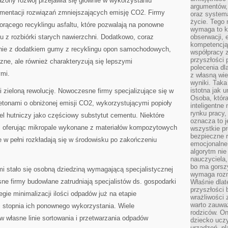
ony rozwój przejawia się głównie w wykorzystaniu
argumentów, 
lementacji rozwiązań zmniejszających emisję CO2. Firmy
oraz systema
życie. Tego 
orącego recyklingu asfaltu, które pozwalają na ponowne
wymaga to k
 z rozbiórki starych nawierzchni. Dodatkowo, coraz
obserwacji, 
kompetencją
chnie z dodatkiem gumy z recyklingu opon samochodowych,
współpracy z
przyszłości 
iczne, ale również charakteryzują się lepszymi
polecenia dl
ymi.
z własną wi
wyniki. Taka 
istotna jak 
 zieloną rewolucję. Nowoczesne firmy specjalizujące się w
Osoba, która
betonami o obniżonej emisji CO2, wykorzystującymi popioły
inteligentne
rynku pracy,
żel hutniczy jako częściowy substytut cementu. Niektóre
oznacza to j
ej, oferując mikropale wykonane z materiałów kompozytowych
wszystkie p
bezpieczne r
re w pełni rozkładają się w środowisku po zakończeniu
emocjonalne 
algorytm nie
nauczyciela,
bo ma gorszy
 stało się osobną dziedziną wymagającą specjalistycznej
wymaga rozmo
e firmy budowlane zatrudniają specjalistów ds. gospodarki
Właśnie dlat
przyszłości 
gie minimalizacji ilości odpadów już na etapie
wrażliwości
warto zauważ
i stopnia ich ponownego wykorzystania. Wiele
rodziców. On
 w własne linie sortowania i przetwarzania odpadów
dziecko uczy
urządzeń, pla