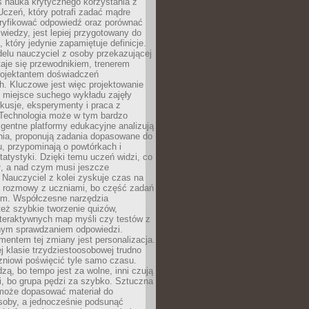
iś nauka krytycznego korzystania z
 Uczeń, który potrafi zadać mądre
eryfikować odpowiedź oraz porównać
 wiedzy, jest lepiej przygotowany do
, który jedynie zapamiętuje definicje.
elu nauczyciel z osoby przekazującej
taje się przewodnikiem, trenerem
projektantem doświadczeń
. Kluczowe jest więc projektowanie
by miejsce suchego wykładu zajęły
skusje, eksperymenty i praca z
Technologia może w tym bardzo
igentne platformy edukacyjne analizują
nia, proponują zadania dopasowane do
, przypominają o powtórkach i
statystyki. Dzięki temu uczeń widzi, co
ł, a nad czym musi jeszcze
Nauczyciel z kolei zyskuje czas na
e rozmowy z uczniami, bo część zadań
em. Współczesne narzędzia
też szybkie tworzenie quizów,
nteraktywnych map myśli czy testów z
ym sprawdzaniem odpowiedzi.
mentem tej zmiany jest personalizacja.
j klasie trzydziestoosobowej trudno
niowi poświęcić tyle samo czasu.
dzą, bo tempo jest za wolne, inni czują
i, bo grupa pędzi za szybko. Sztuczna
 może dopasować materiał do
osoby, a jednocześnie podsunąć