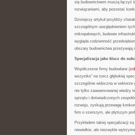
się budownictwem muszą łączyć tr
rozwiązaniami, aby pozostać konk
Dzisiejszy artykuł przybliży cha
szczególnym uwzględnieniem tych, 
mikropalowych, budowie infrastruk
wygląda codzienność przedsiębiors
obszary budownictwa przeżywają 
Specjalizacja jako klucz do suk
Współczesne firmy budowlane (
zo
wszystko” na rzecz głębokiej specj
szczególnie widoczna w sektorze
nie tylko zaawansowanej wiedzy te
sprzętu i doświadczonych zespołów
rozwoju, zyskują przewagę konkur
firm o szerszym, ale płytszym profi
Przykładem takiej specjalizacji s
niewielkie, ale niezwykle wytrzym