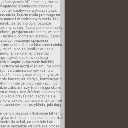
„alfabetyzacja AI” stanie się równie
umiejętność pisania czy czytania.
 potrafi kreatywnie wykorzystywać
 narzędzia, będzie miała przewagę na
 w nauce i w codziennym życiu. Nie
ednak, że technologia rozwiąże
roblemy szkoły. Nadal potrzebne będą
elacje, przyjazna atmosfera, wsparcie
i troska o dobrostan uczniów. Żaden
 zastąpi uważnego spojrzenia
 który dostrzeże, że ktoś siedzi cicho,
 dzień, albo że konflikt w klasie
wy, a nie kolejnej prezentacji.
ego najważniejsze w edukacji
będzie mądre połączenie ludzkiej
 z cyfrowymi możliwościami. Na końcu
yć, że zmienia się również rola
i także muszą oswoić się z tym, że
 się inaczej niż kiedyś, korzystając z
tform i inteligentnych aplikacji. Od
dzie zależało, czy technologia stanie
em rozwoju, czy źródłem rozproszenia i
Edukacja przyszłości zaczyna się
ylko w szkole, ale także w domu – od
kawości świata i przykładu, jaki dają
eligencja jeszcze kilkanaście lat temu
 głównie z filmami science fiction, dziś
hodzi do szkół, na uczelnie i do
ealne narzędzie wspierające proces