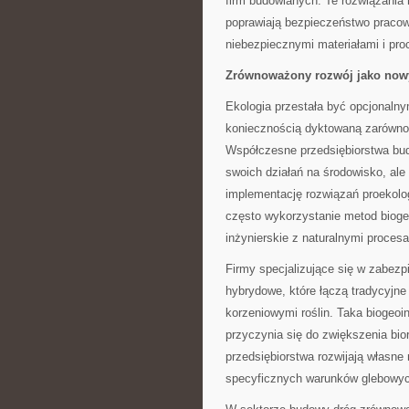
firm budowlanych. Te rozwiązania 
poprawiają bezpieczeństwo pracown
niebezpiecznymi materiałami i pro
Zrównoważony rozwój jako now
Ekologia przestała być opcjonalny
koniecznością dyktowaną zarówno p
Współczesne przedsiębiorstwa bu
swoich działań na środowisko, ale
implementację rozwiązań proekolo
często wykorzystanie metod biogeo
inżynierskie z naturalnymi proces
Firmy specjalizujące się w zabezp
hybrydowe, które łączą tradycyjne
korzeniowymi roślin. Taka biogeoin
przyczynia się do zwiększenia bio
przedsiębiorstwa rozwijają własne
specyficznych warunków glebowych