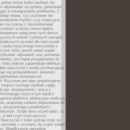
 jednej strony budzi zachwyt, bo
ko odpowiadać na pytania, generować
magać w rozwiązywaniu problemów. Z
wołuje obawy, czy uczniowie nie
modzielnie myśleć i czy tradycyjna
óle ma szansę z nią konkurować.
yszłości w dużej mierze będzie
 umiejętnym połączeniu tych dwóch
sycznych metod i cyfrowych narzędzi.
jwiększych wyzwań dla nauczycieli
iś nauka krytycznego korzystania z
 Uczeń, który potrafi zadać mądre
eryfikować odpowiedź oraz porównać
 wiedzy, jest lepiej przygotowany do
, który jedynie zapamiętuje definicje.
elu nauczyciel z osoby przekazującej
taje się przewodnikiem, trenerem
projektantem doświadczeń
. Kluczowe jest więc projektowanie
by miejsce suchego wykładu zajęły
skusje, eksperymenty i praca z
Technologia może w tym bardzo
igentne platformy edukacyjne analizują
nia, proponują zadania dopasowane do
, przypominają o powtórkach i
statystyki. Dzięki temu uczeń widzi, co
ł, a nad czym musi jeszcze
Nauczyciel z kolei zyskuje czas na
e rozmowy z uczniami, bo część zadań
em. Współczesne narzędzia