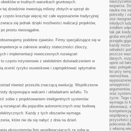
nauczycielow
obiektów w trudnych warunkach gruntowych.
wsparcia. Dz
 tej dziedzinie inwestują miliony złotych w sprzęt do
nauka ma se
potrzeby i z
 często kosztuje więcej niż całe wyposażenie tradycyjnej
stoi nieogra
zwraca się jednak dzięki możliwości realizacji projektów,
młodych lud
źródłem odpo
 po prostu nieosiągalne.
tak jak kied
gruba encykl
obserwujemy podobne zjawisko. Firmy specjalizujące się w
przejęła gig
każdy może 
ompetencje w zakresie analizy stateczności zboczy,
odnaleźć pot
ych i implementacji nowoczesnych rozwiązań
jeszcze ważn
danych, rozp
i to często inżynierowie z wieloletnim doświadczeniem w
opinii od fa
więc polegał
rafią ocenić ryzyko osuwiskowe i zaprojektować optymalne
bo przy temp
niemożliwa. 
wyposażenie
umiejętność
tostrad również przeszła znaczącą ewolucję. Współczesne
argumentów, 
mioty dysponujące walcami i układarkami asfaltu. To
oraz systema
życie. Tego 
zić sobie z projektowaniem inteligentnych systemów
wymaga to k
ją rozwiązań dla pojazdów autonomicznych oraz budową
obserwacji, 
kompetencją
w elektrycznych. Każdy z tych obszarów wymaga
współpracy z
przyszłości 
zenia, które nie da się nabyć z dnia na dzień.
polecenia dl
z własną wi
wania ekosystemów firm współpracujących ze sobą w