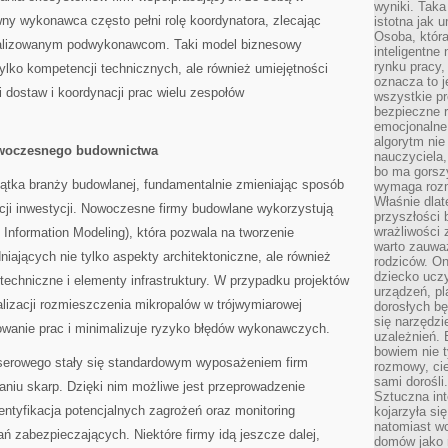
wyniki. Taka 
ny wykonawca często pełni rolę koordynatora, zlecając
istotna jak 
Osoba, która
jalizowanym podwykonawcom. Taki model biznesowy
inteligentne
rynku pracy,
lko kompetencji technicznych, ale również umiejętności
oznacza to j
 dostaw i koordynacji prac wielu zespołów
wszystkie p
bezpieczne r
emocjonalne 
algorytm nie
owoczesnego budownictwa
nauczyciela,
bo ma gorszy
kątka branży budowlanej, fundamentalnie zmieniając sposób
wymaga rozmo
Właśnie dlat
zacji inwestycji. Nowoczesne firmy budowlane wykorzystują
przyszłości 
wrażliwości
g Information Modeling), która pozwala na tworzenie
warto zauważ
ających nie tylko aspekty architektoniczne, ale również
rodziców. On
dziecko uczy
otechniczne i elementy infrastruktury. W przypadku projektów
urządzeń, pla
lizacji rozmieszczenia mikropalów w trójwymiarowej
dorosłych bę
się narzędzi
nowanie prac i minimalizuje ryzyko błędów wykonawczych.
uzależnień. 
bowiem nie t
aserowego stały się standardowym wyposażeniem firm
rozmowy, cie
sami dorośli.
aniu skarp. Dzięki nim możliwe jest przeprowadzenie
Sztuczna int
dentyfikacja potencjalnych zagrożeń oraz monitoring
kojarzyła się
natomiast wc
 zabezpieczających. Niektóre firmy idą jeszcze dalej,
domów jako r