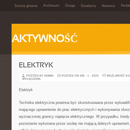
Archiwum
Droga
Reda
Strona główna
Działamy
Nowości
AKTYWNOŚĆ
ELEKTRYK
POSTED BY ADMIN
POSTED ON SIE - 1 - 2025
MOŻLIWOŚĆ K
WYŁĄCZONA
Elektryk
Technika elektryczna powinna być skonstruowana przez wykwalif
mającego uprawnienie do prac elektrycznych i wykonywania słus
wyznaczonej granicy napięcia elektrycznego. W przypadku, kiedy 
pozostanie wykonana przez osobę nie mającą dobrych uprawnień,