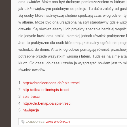
oraz kwiatów. Może ona być drobnym pomieszczeniem w którym z
jak także większym podobnym do pokoju. Tu dużo zależy od gustó
Są osoby które nadzwyczaj chętnie spędzają czas w ogrodzie i
w altanie. Może być ona urządzona na styl starodawny gdzie wsz
drewnie. Są również altany i ich projekty znacznie bardziej współ
nie jedynie ławki oraz stoliki, niemniej jednak również praktyczn
Jest to praktyczne dla osób które mają kolosalny ogród i nie pr
wchodzić do domu. Altanki ogrodowe pomagają również przecho
potrzebne przede wszystkim wiosną i latem. Tudzież na zimę al
klucz. Od czasu do czasu trzeba ja wysprzątać bowiem jest to mi
również owadów.
1.
http://chronicartoons.de/spis-tresci
2.
http://cifca.online/spis-tresci
3.
spis tresci
4.
http://click-map.de/spis-tresci
5.
nawigacja
CATEGORIES:
ZIMĄ W GÓRACH