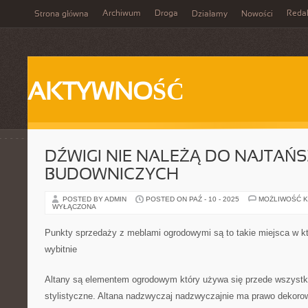
Archiwum
Droga
Reda
Strona główna
Działamy
Nowości
AKTYWNOŚĆ
DŹWIGI NIE NALEŻĄ DO NAJTAŃ
BUDOWNICZYCH
POSTED BY ADMIN
POSTED ON PAŹ - 10 - 2025
MOŻLIWOŚĆ 
WYŁĄCZONA
Punkty sprzedaży z meblami ogrodowymi są to takie miejsca w k
wybitnie
Altany są elementem ogrodowym który używa się przede wszystki
stylistyczne. Altana nadzwyczaj nadzwyczajnie ma prawo dekorow