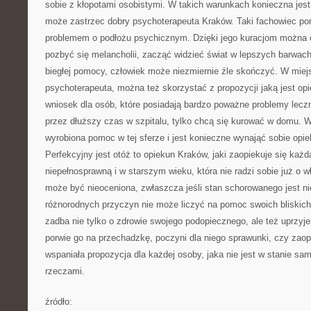
sobie z kłopotami osobistymi. W takich warunkach konieczna jes
może zastrzec dobry psychoterapeuta Kraków. Taki fachowiec 
problemem o podłożu psychicznym. Dzięki jego kuracjom można 
pozbyć się melancholii, zacząć widzieć świat w lepszych barwach.
biegłej pomocy, człowiek może niezmiernie źle skończyć. W miejs
psychoterapeuta, można też skorzystać z propozycji jaką jest op
wniosek dla osób, które posiadają bardzo poważne problemy lecz
przez dłuższy czas w szpitalu, tylko chcą się kurować w domu. W
wyrobiona pomoc w tej sferze i jest konieczne wynająć sobie opie
Perfekcyjny jest otóż to opiekun Kraków, jaki zaopiekuje się każd
niepełnosprawną i w starszym wieku, która nie radzi sobie już o 
może być nieoceniona, zwłaszcza jeśli stan schorowanego jest n
różnorodnych przyczyn nie może liczyć na pomoc swoich bliskic
zadba nie tylko o zdrowie swojego podopiecznego, ale też uprzy
porwie go na przechadzkę, poczyni dla niego sprawunki, czy zao
wspaniała propozycja dla każdej osoby, jaka nie jest w stanie sa
rzeczami.
źródło: