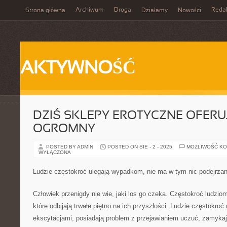
Archiwum
Droga
Reda
Strona główna
Działamy
Nowości
AKTYWNOŚĆ
DZIŚ SKLEPY EROTYCZNE OFERUJ
OGROMNY
POSTED BY ADMIN
POSTED ON SIE - 2 - 2025
MOŻLIWOŚĆ K
WYŁĄCZONA
Ludzie częstokroć ulegają wypadkom, nie ma w tym nic podejrza
Człowiek przenigdy nie wie, jaki los go czeka. Częstokroć ludziom 
które odbijają trwałe piętno na ich przyszłości. Ludzie częstokroć
ekscytacjami, posiadają problem z przejawianiem uczuć, zamykają