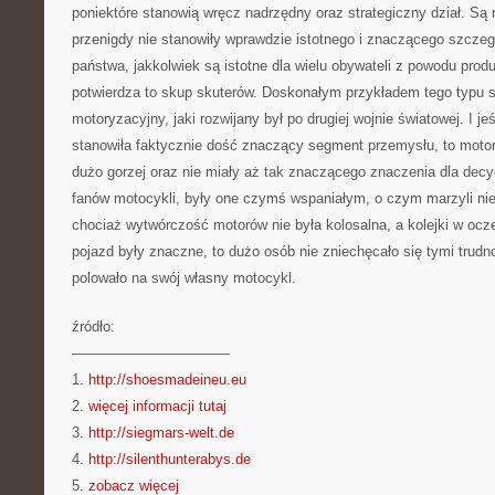
poniektóre stanowią wręcz nadrzędny oraz strategiczny dział. Są r
przenigdy nie stanowiły wprawdzie istotnego i znaczącego szczeg
państwa, jakkolwiek są istotne dla wielu obywateli z powodu produ
potwierdza to skup skuterów. Doskonałym przykładem tego typu sy
motoryzacyjny, jaki rozwijany był po drugiej wojnie światowej. I 
stanowiła faktycznie dość znaczący segment przemysłu, to moto
dużo gorzej oraz nie miały aż tak znaczącego znaczenia dla decy
fanów motocykli, były one czymś wspaniałym, o czym marzyli nier
chociaż wytwórczość motorów nie była kolosalna, a kolejki w oc
pojazd były znaczne, to dużo osób nie zniechęcało się tymi trudn
polowało na swój własny motocykl.
źródło:
———————————
1.
http://shoesmadeineu.eu
2.
więcej informacji tutaj
3.
http://siegmars-welt.de
4.
http://silenthunterabys.de
5.
zobacz więcej