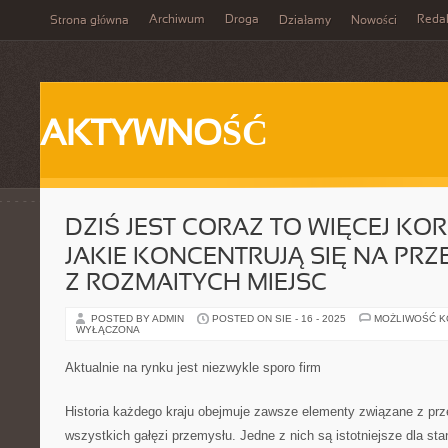
Archiwum
Droga
Reda
Strona główna
Działamy
Nowości
AKTYWNOŚĆ
DZIŚ JEST CORAZ TO WIĘCEJ KOR
JAKIE KONCENTRUJĄ SIĘ NA PR
Z ROZMAITYCH MIEJSC
POSTED BY ADMIN
POSTED ON SIE - 16 - 2025
MOŻLIWOŚĆ 
WYŁĄCZONA
Aktualnie na rynku jest niezwykle sporo firm
Historia każdego kraju obejmuje zawsze elementy związane z prz
wszystkich gałęzi przemysłu. Jedne z nich są istotniejsze dla stan