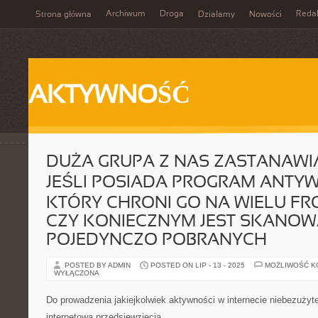
Archiwum
Droga
Reda
Strona główna
Działamy
Nowości
AKTYWNOŚĆ
DUŻA GRUPA Z NAS ZASTANAWIA
JEŚLI POSIADA PROGRAM ANTY
KTÓRY CHRONI GO NA WIELU F
CZY KONIECZNYM JEST SKANOW
POJEDYNCZO POBRANYCH
POSTED BY ADMIN
POSTED ON LIP - 13 - 2025
MOŻLIWOŚĆ 
WYŁĄCZONA
Do prowadzenia jakiejkolwiek aktywności w internecie niebezużyte
internetowa przedsięwzięcia