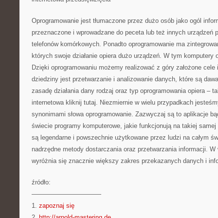
Oprogramowanie jest tłumaczone przez dużo osób jako ogól inform
przeznaczone i wprowadzane do peceta lub też innych urządzeń 
telefonów komórkowych. Ponadto oprogramowanie ma zintegrowane 
których swoje działanie opiera dużo urządzeń. W tym komputery 
Dzięki oprogramowaniu możemy realizować z góry założone cele i
dziedziny jest przetwarzanie i analizowanie danych, które są daw
zasadę działania dany rodzaj oraz typ oprogramowania opiera – t
internetowa kliknij tutaj. Niezmiernie w wielu przypadkach jesteś
synonimami słowa oprogramowanie. Zazwyczaj są to aplikacje bąd
świecie programy komputerowe, jakie funkcjonują na takiej same
są legendarne i powszechnie użytkowane przez ludzi na całym św
nadrzędne metody dostarczania oraz przetwarzania informacji. 
wyróżnia się znacznie większy zakres przekazanych danych i info
źródło:
———————————
1.
zapoznaj się
2.
http://arnold-mastering.de