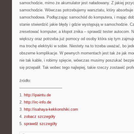
samochodzie, mimo że akumulator jest naładowany. Z jakiej przy
samochodzie. Wówczas potrzebujemy warsztatu, który absorbuje 
samochodowa. Podłączając samochód do komputera, i mając dob
stanie stwierdzić jakie błędy i gdzie występują w samochodzie. 
zresetować komputer, a kłopot znika – sprawdź tester autocom. Nie
większy oraz potrzeba już pomocy od osoby która się tym zajmuj
ma trochę elektryki w sobie. Niestety na to trzeba uważać, bo je
obszerne komplikacje. W pewnych momentach jest tak że jak mo
nie tak kable, i robimy spięcie, wówczas musimy poszukać bezpie
się przepalił. Tak wobec tego najlepiej, takie rzeczy zostawić prof
źródło:
———————————
1.
http://ipaintu.de
2.
http://irc-info.de
3.
http://isahaya-kekkonshiki.com
4.
zobacz szczegóły
5.
sprawdź szczegóły