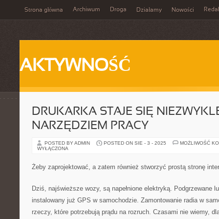
Archiwum
Droga
Reda
Strona główna
Działamy
Nowości
AKTYWNOŚĆ
DRUKARKA STAJE SIĘ NIEZWYK
NARZĘDZIEM PRACY
POSTED BY ADMIN
POSTED ON SIE - 3 - 2025
MOŻLIWOŚĆ K
WYŁĄCZONA
Żeby zaprojektować, a zatem również stworzyć prostą stronę inte
Dziś, najświeższe wozy, są napełnione elektryką. Podgrzewane lu
instalowany już GPS w samochodzie. Zamontowanie radia w samo
rzeczy, które potrzebują prądu na rozruch. Czasami nie wiemy, 