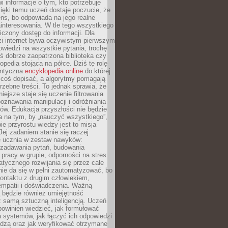
i informacje o tym, kto potrzebuje
ięki temu uczeń dostaje poczucie, że
ns, bo odpowiada na jego realne
ainteresowania. W tle tego wszystkiego
niczony dostęp do informacji. Dla
zi internet bywa oczywistym pierwszym
wiedzi na wszystkie pytania, trochę
yś dobrze zaopatrzona biblioteka czy
opedia stojąca na półce. Dziś tę rolę
antyczna
encyklopedia online
do której
coś dopisać, a algorytmy pomagają
rzebne treści. To jednak sprawia, że
iejsze staje się uczenie filtrowania
oznawania manipulacji i odróżniania
któw. Edukacja przyszłości nie będzie
a na tym, by „nauczyć wszystkiego”,
ie przyrostu wiedzy jest to misja
Jej zadaniem stanie się raczej
 ucznia w zestaw nawyków:
 zadawania pytań, budowania
pracy w grupie, odporności na stres
tycznego rozwijania się przez całe
nie da się w pełni zautomatyzować, bo
ontaktu z drugim człowiekiem,
empatii i doświadczenia. Ważną
 będzie również umiejętność
 samą sztuczną inteligencją. Uczeń
powinien wiedzieć, jak formułować
a systemów, jak łączyć ich odpowiedzi
edzą oraz jak weryfikować otrzymane