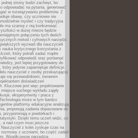
 jednej strony budzi zachwyt, bo
ko odpowiadać na pytania, generować
magać w rozwiązywaniu problemów. Z
wołuje obawy, czy uczniowie nie
modzielnie myśleć i czy tradycyjna
óle ma szansę z nią konkurować.
yszłości w dużej mierze będzie
 umiejętnym połączeniu tych dwóch
sycznych metod i cyfrowych narzędzi.
jwiększych wyzwań dla nauczycieli
iś nauka krytycznego korzystania z
 Uczeń, który potrafi zadać mądre
eryfikować odpowiedź oraz porównać
 wiedzy, jest lepiej przygotowany do
, który jedynie zapamiętuje definicje.
elu nauczyciel z osoby przekazującej
taje się przewodnikiem, trenerem
projektantem doświadczeń
. Kluczowe jest więc projektowanie
by miejsce suchego wykładu zajęły
skusje, eksperymenty i praca z
Technologia może w tym bardzo
igentne platformy edukacyjne analizują
nia, proponują zadania dopasowane do
, przypominają o powtórkach i
statystyki. Dzięki temu uczeń widzi, co
ł, a nad czym musi jeszcze
Nauczyciel z kolei zyskuje czas na
e rozmowy z uczniami, bo część zadań
em. Współczesne narzędzia