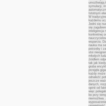
umożliwiają 
symulacji, i
automatyczn
Istotnym ele
W tradycyjne
każdemu ucz
Jedni się nu
się zagubien
inteligencja
konkretnej 
nauczycielow
wsparcia. Dz
nauka ma se
potrzeby i z
stoi nieogra
młodych lud
źródłem odpo
tak jak kied
gruba encykl
przejęła gig
każdy może 
odnaleźć pot
jeszcze ważn
danych, rozp
opinii od fa
więc polegał
bo przy temp
niemożliwa. 
wyposażenie
umiejętność