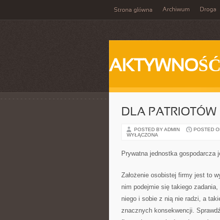
Archiwum
Droga
Strona główna
AKTYWNOŚ
DLA PATRIOTÓW
POSTED BY ADMIN
POSTED ON 
WYŁĄCZONA
Prywatna jednostka gospodarcza je
Założenie osobistej firmy jest to w
nim podejmie się takiego zadania,
niego i sobie z nią nie radzi, a 
znacznych konsekwencji. Sprawdź