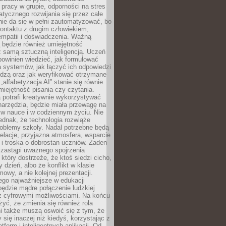
pracy w grupie, odporności na stres
tycznego rozwijania się przez całe
nie da się w pełni zautomatyzować, bo
ontaktu z drugim człowiekiem,
empatii i doświadczenia. Ważną
 będzie również umiejętność
 samą sztuczną inteligencją. Uczeń
powinien wiedzieć, jak formułować
a systemów, jak łączyć ich odpowiedzi
edzą oraz jak weryfikować otrzymane
„alfabetyzacja AI” stanie się równie
umiejętność pisania czy czytania.
 potrafi kreatywnie wykorzystywać
 narzędzia, będzie miała przewagę na
 w nauce i w codziennym życiu. Nie
ednak, że technologia rozwiąże
roblemy szkoły. Nadal potrzebne będą
elacje, przyjazna atmosfera, wsparcie
i troska o dobrostan uczniów. Żaden
 zastąpi uważnego spojrzenia
 który dostrzeże, że ktoś siedzi cicho,
 dzień, albo że konflikt w klasie
wy, a nie kolejnej prezentacji.
ego najważniejsze w edukacji
będzie mądre połączenie ludzkiej
 z cyfrowymi możliwościami. Na końcu
yć, że zmienia się również rola
i także muszą oswoić się z tym, że
 się inaczej niż kiedyś, korzystając z
tform i inteligentnych aplikacji. Od