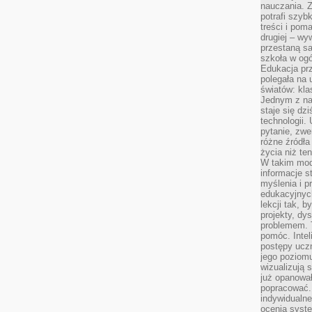
nauczania. Z
potrafi szyb
treści i po
drugiej – wy
przestaną sa
szkoła w og
Edukacja prz
polegała na
światów: kla
Jednym z na
staje się dz
technologii.
pytanie, zw
różne źródła
życia niż ten
W takim mod
informacje s
myślenia i 
edukacyjnych
lekcji tak, 
projekty, dy
problemem. 
pomóc. Intel
postępy ucz
jego poziomu
wizualizują 
już opanowa
popracować. 
indywidualn
ocenia syst