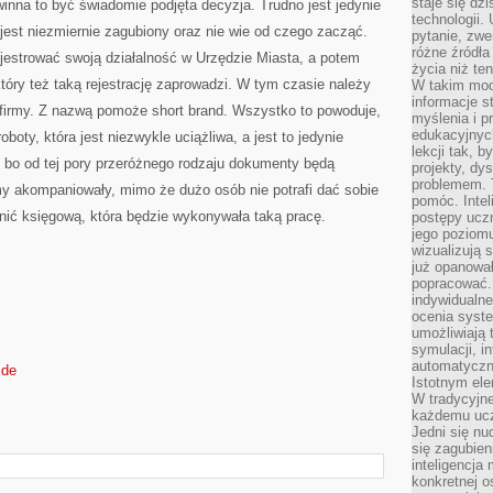
staje się dz
inna to być świadomie podjęta decyzja. Trudno jest jedynie
technologii.
 jest niezmiernie zagubiony oraz nie wie od czego zacząć.
pytanie, zw
różne źródła
ejestrować swoją działalność w Urzędzie Miasta, a potem
życia niż ten
óry też taką rejestrację zaprowadzi. W tym czasie należy
W takim mod
informacje s
ej firmy. Z nazwą pomoże short brand. Wszystko to powoduje,
myślenia i 
edukacyjnych
oboty, która jest niezwykle uciążliwa, a jest to jedynie
lekcji tak, 
 bo od tej pory przeróżnego rodzaju dokumenty będą
projekty, dy
problemem. 
rmy akompaniowały, mimo że dużo osób nie potrafi dać sobie
pomóc. Intel
nić księgową, która będzie wykonywała taką pracę.
postępy ucz
jego poziomu
wizualizują 
już opanowa
popracować. 
indywidualn
ocenia syst
umożliwiają 
symulacji, i
automatyczn
.de
Istotnym ele
W tradycyjne
każdemu ucz
Jedni się nu
się zagubien
inteligencja
konkretnej 