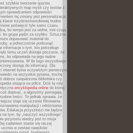
też szybkie tworzenie quizów,
nteraktywnych map myśli czy testów z
ym sprawdzaniem odpowiedzi.
mentem tej zmiany jest personalizacja.
j klasie trzydziestoosobowej trudno
niowi poświęcić tyle samo czasu.
dzą, bo tempo jest za wolne, inni czują
i, bo grupa pędzi za szybko. Sztuczna
 może dopasować materiał do
osoby, a jednocześnie podsunąć
i informacje o tym, kto potrzebuje
ięki temu uczeń dostaje poczucie, że
ns, bo odpowiada na jego realne
ainteresowania. W tle tego wszystkiego
niczony dostęp do informacji. Dla
zi internet bywa oczywistym pierwszym
wiedzi na wszystkie pytania, trochę
yś dobrze zaopatrzona biblioteka czy
opedia stojąca na półce. Dziś tę rolę
antyczna
encyklopedia online
do której
coś dopisać, a algorytmy pomagają
rzebne treści. To jednak sprawia, że
iejsze staje się uczenie filtrowania
oznawania manipulacji i odróżniania
któw. Edukacja przyszłości nie będzie
a na tym, by „nauczyć wszystkiego”,
ie przyrostu wiedzy jest to misja
Jej zadaniem stanie się raczej
 ucznia w zestaw nawyków:
 zadawania pytań, budowania