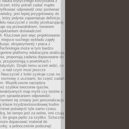
iś nauka krytycznego korzystania z
 Uczeń, który potrafi zadać mądre
eryfikować odpowiedź oraz porównać
 wiedzy, jest lepiej przygotowany do
, który jedynie zapamiętuje definicje.
elu nauczyciel z osoby przekazującej
taje się przewodnikiem, trenerem
projektantem doświadczeń
. Kluczowe jest więc projektowanie
by miejsce suchego wykładu zajęły
skusje, eksperymenty i praca z
Technologia może w tym bardzo
igentne platformy edukacyjne analizują
nia, proponują zadania dopasowane do
, przypominają o powtórkach i
statystyki. Dzięki temu uczeń widzi, co
ł, a nad czym musi jeszcze
Nauczyciel z kolei zyskuje czas na
e rozmowy z uczniami, bo część zadań
em. Współczesne narzędzia
też szybkie tworzenie quizów,
nteraktywnych map myśli czy testów z
ym sprawdzaniem odpowiedzi.
mentem tej zmiany jest personalizacja.
j klasie trzydziestoosobowej trudno
niowi poświęcić tyle samo czasu.
dzą, bo tempo jest za wolne, inni czują
i, bo grupa pędzi za szybko. Sztuczna
 może dopasować materiał do
osoby, a jednocześnie podsunąć