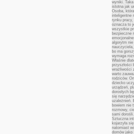
wyniki. Taka 
istotna jak 
Osoba, która
inteligentne
rynku pracy,
oznacza to j
wszystkie p
bezpieczne r
emocjonalne 
algorytm nie
nauczyciela,
bo ma gorszy
wymaga rozmo
Właśnie dlat
przyszłości 
wrażliwości
warto zauważ
rodziców. On
dziecko uczy
urządzeń, pla
dorosłych bę
się narzędzi
uzależnień. 
bowiem nie t
rozmowy, cie
sami dorośli.
Sztuczna int
kojarzyła się
natomiast wc
domów jako r