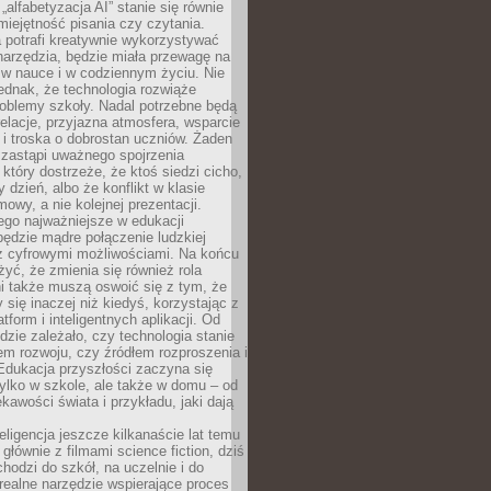
„alfabetyzacja AI” stanie się równie
umiejętność pisania czy czytania.
 potrafi kreatywnie wykorzystywać
 narzędzia, będzie miała przewagę na
 w nauce i w codziennym życiu. Nie
ednak, że technologia rozwiąże
roblemy szkoły. Nadal potrzebne będą
elacje, przyjazna atmosfera, wsparcie
i troska o dobrostan uczniów. Żaden
 zastąpi uważnego spojrzenia
 który dostrzeże, że ktoś siedzi cicho,
 dzień, albo że konflikt w klasie
wy, a nie kolejnej prezentacji.
ego najważniejsze w edukacji
będzie mądre połączenie ludzkiej
 z cyfrowymi możliwościami. Na końcu
yć, że zmienia się również rola
i także muszą oswoić się z tym, że
 się inaczej niż kiedyś, korzystając z
tform i inteligentnych aplikacji. Od
dzie zależało, czy technologia stanie
em rozwoju, czy źródłem rozproszenia i
Edukacja przyszłości zaczyna się
ylko w szkole, ale także w domu – od
kawości świata i przykładu, jaki dają
eligencja jeszcze kilkanaście lat temu
 głównie z filmami science fiction, dziś
hodzi do szkół, na uczelnie i do
ealne narzędzie wspierające proces