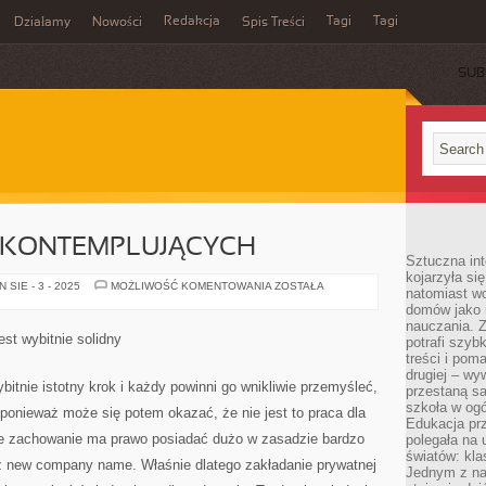
Redakcja
Tagi
Tagi
Działamy
Nowości
Spis Treści
SUB
Ć
 KONTEMPLUJĄCYCH
Sztuczna int
kojarzyła się
DLA
SIE - 3 - 2025
MOŻLIWOŚĆ KOMENTOWANIA
ZOSTAŁA
natomiast wc
PATRIOTÓW
domów jako r
KONTEMPLUJĄCYCH
nauczania. Z
st wybitnie solidny
potrafi szyb
treści i po
drugiej – wy
ybitnie istotny krok i każdy powinni go wnikliwie przemyśleć,
przestaną sa
szkoła w og
 ponieważ może się potem okazać, że nie jest to praca dla
Edukacja prz
takie zachowanie ma prawo posiadać dużo w zasadzie bardzo
polegała na
światów: kla
 new company name. Właśnie dlatego zakładanie prywatnej
Jednym z na