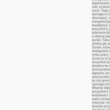
argumentów, 
oraz systema
życie. Tego 
wymaga to k
obserwacji, 
kompetencją
współpracy z
przyszłości 
polecenia dl
z własną wi
wyniki. Taka 
istotna jak 
Osoba, która
inteligentne
rynku pracy,
oznacza to j
wszystkie p
bezpieczne r
emocjonalne 
algorytm nie
nauczyciela,
bo ma gorszy
wymaga rozmo
Właśnie dlat
przyszłości 
wrażliwości
warto zauważ
rodziców. On
dziecko uczy
urządzeń, pla