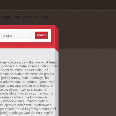
SCRIBE
FACEBOOK
TWITTER
eligencja jeszcze kilkanaście lat temu
 głównie z filmami science fiction, dziś
hodzi do szkół, na uczelnie i do
ealne narzędzie wspierające proces
 jednej strony budzi zachwyt, bo
ko odpowiadać na pytania, generować
magać w rozwiązywaniu problemów. Z
wołuje obawy, czy uczniowie nie
modzielnie myśleć i czy tradycyjna
óle ma szansę z nią konkurować.
yszłości w dużej mierze będzie
 umiejętnym połączeniu tych dwóch
sycznych metod i cyfrowych narzędzi.
jwiększych wyzwań dla nauczycieli