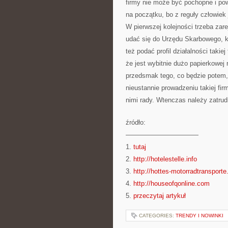
firmy nie może być pochopne i pow
na początku, bo z reguły człowiek
W pierwszej kolejności trzeba zar
udać się do Urzędu Skarbowego, kt
też podać profil działalności taki
że jest wybitnie dużo papierkowej r
przedsmak tego, co będzie potem,
nieustannie prowadzeniu takiej fi
nimi rady. Wtenczas należy zatrud
źródło:
———————————
1.
tutaj
2.
http://hotelestelle.info
3.
http://hottes-motorradtransporte
4.
http://houseofqonline.com
5.
przeczytaj artykuł
CATEGORIES:
TRENDY I NOWINKI