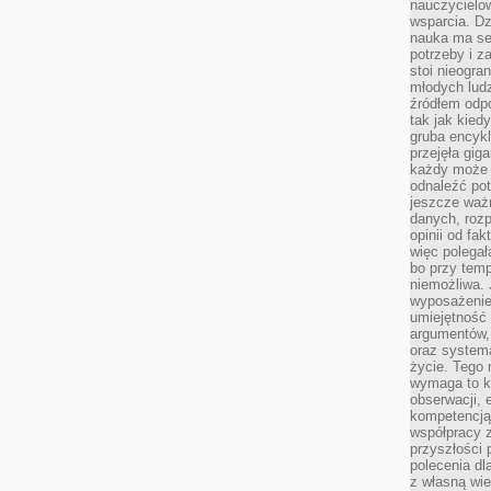
nauczycielow
wsparcia. Dz
nauka ma se
potrzeby i z
stoi nieogra
młodych lud
źródłem odpo
tak jak kied
gruba encykl
przejęła gig
każdy może 
odnaleźć pot
jeszcze ważn
danych, rozp
opinii od fa
więc polegał
bo przy temp
niemożliwa. 
wyposażenie
umiejętność
argumentów, 
oraz systema
życie. Tego 
wymaga to k
obserwacji, 
kompetencją
współpracy z
przyszłości 
polecenia dl
z własną wi