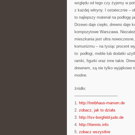
względu od tego czy żyjemy w pot
z każdej witryny. I ostatecznie – 
to najlepszy materiał na podłogę 
Drzewo daje ciepło, drewno daje ko
kompozytowe Warszawa. Niezależn
mieszkania jest ultra nowoczesn
komunizmu – na tysiąc procent w
to: podłogi, meble lub dodatki uży
ramki, figurki oraz inne takie. D
drewnem, są nie tylko wyjątkowo 
modne.
źródło:
———————————
1.
http://treibhaus-marxen.de
2.
zobacz, jak to działa
3.
http://tsv-borgfeld-judo.de
4.
http://ttennis.info
5.
zobacz wszystkie