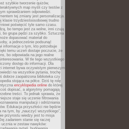
też szybkie tworzenie quizów,
nteraktywnych map myśli czy testów z
ym sprawdzaniem odpowiedzi.
mentem tej zmiany jest personalizacja.
j klasie trzydziestoosobowej trudno
niowi poświęcić tyle samo czasu.
dzą, bo tempo jest za wolne, inni czują
i, bo grupa pędzi za szybko. Sztuczna
 może dopasować materiał do
osoby, a jednocześnie podsunąć
i informacje o tym, kto potrzebuje
ięki temu uczeń dostaje poczucie, że
ns, bo odpowiada na jego realne
ainteresowania. W tle tego wszystkiego
niczony dostęp do informacji. Dla
zi internet bywa oczywistym pierwszym
wiedzi na wszystkie pytania, trochę
yś dobrze zaopatrzona biblioteka czy
opedia stojąca na półce. Dziś tę rolę
antyczna
encyklopedia online
do której
coś dopisać, a algorytmy pomagają
rzebne treści. To jednak sprawia, że
iejsze staje się uczenie filtrowania
oznawania manipulacji i odróżniania
któw. Edukacja przyszłości nie będzie
a na tym, by „nauczyć wszystkiego”,
ie przyrostu wiedzy jest to misja
Jej zadaniem stanie się raczej
 ucznia w zestaw nawyków:
 zadawania pytań, budowania