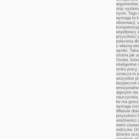
argumentów, 
oraz systema
życie. Tego 
wymaga to k
obserwacji, 
kompetencją
współpracy z
przyszłości 
polecenia dl
z własną wi
wyniki. Taka 
istotna jak 
Osoba, która
inteligentne
rynku pracy,
oznacza to j
wszystkie p
bezpieczne r
emocjonalne 
algorytm nie
nauczyciela,
bo ma gorszy
wymaga rozmo
Właśnie dlat
przyszłości 
wrażliwości
warto zauważ
rodziców. On
dziecko uczy
urządzeń, pla