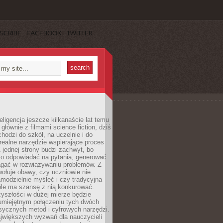
SCRIBE
FACEBOOK
TWITTER
eligencja jeszcze kilkanaście lat temu
 głównie z filmami science fiction, dziś
hodzi do szkół, na uczelnie i do
ealne narzędzie wspierające proces
 jednej strony budzi zachwyt, bo
ko odpowiadać na pytania, generować
magać w rozwiązywaniu problemów. Z
wołuje obawy, czy uczniowie nie
modzielnie myśleć i czy tradycyjna
óle ma szansę z nią konkurować.
yszłości w dużej mierze będzie
 umiejętnym połączeniu tych dwóch
sycznych metod i cyfrowych narzędzi.
jwiększych wyzwań dla nauczycieli