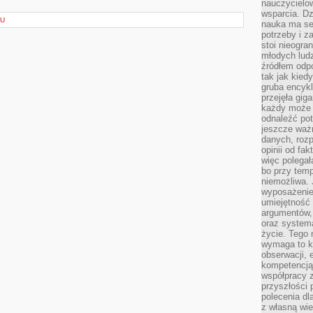
nauczycielow
wsparcia. Dz
KU
nauka ma se
potrzeby i z
stoi nieogra
młodych lud
źródłem odpo
tak jak kied
gruba encykl
przejęła gig
każdy może 
odnaleźć pot
jeszcze ważn
danych, rozp
opinii od fa
więc polegał
bo przy temp
niemożliwa. 
wyposażenie
umiejętność
argumentów, 
oraz systema
życie. Tego 
wymaga to k
obserwacji, 
kompetencją
współpracy z
przyszłości 
polecenia dl
z własną wi