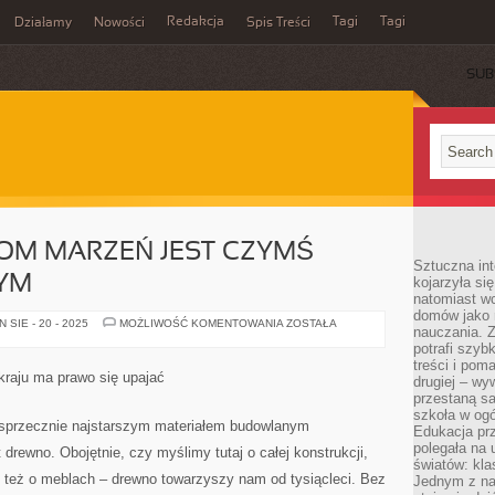
Redakcja
Tagi
Tagi
Działamy
Nowości
Spis Treści
SUB
Ć
OM MARZEŃ JEST CZYMŚ
Sztuczna int
NYM
kojarzyła się
natomiast wc
domów jako r
DLA
SIE - 20 - 2025
MOŻLIWOŚĆ KOMENTOWANIA
ZOSTAŁA
nauczania. Z
KAŻDEGO
DOM
potrafi szyb
MARZEŃ
treści i po
JEST
raju ma prawo się upajać
drugiej – wy
CZYMŚ
CAŁKOWICIE
przestaną sa
INNYM
szkoła w og
zsprzecznie najstarszym materiałem budowlanym
Edukacja prz
polegała na
drewno. Obojętnie, czy myślimy tutaj o całej konstrukcji,
światów: kla
też o meblach – drewno towarzyszy nam od tysiącleci. Bez
Jednym z na