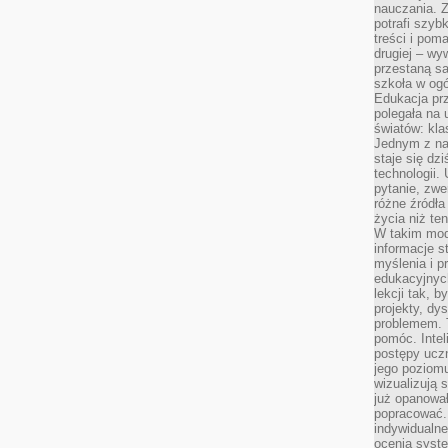
nauczania. Z
potrafi szyb
treści i po
drugiej – wy
przestaną sa
szkoła w og
Edukacja prz
polegała na
światów: kla
Jednym z na
staje się dz
technologii.
pytanie, zw
różne źródła
życia niż ten
W takim mod
informacje s
myślenia i 
edukacyjnych
lekcji tak, 
projekty, dy
problemem. 
pomóc. Intel
postępy ucz
jego poziomu
wizualizują 
już opanowa
popracować. 
indywidualn
ocenia syst