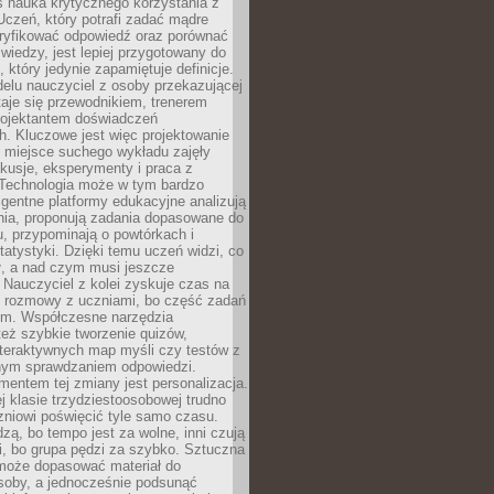
iś nauka krytycznego korzystania z
 Uczeń, który potrafi zadać mądre
eryfikować odpowiedź oraz porównać
 wiedzy, jest lepiej przygotowany do
, który jedynie zapamiętuje definicje.
elu nauczyciel z osoby przekazującej
taje się przewodnikiem, trenerem
projektantem doświadczeń
. Kluczowe jest więc projektowanie
by miejsce suchego wykładu zajęły
skusje, eksperymenty i praca z
Technologia może w tym bardzo
igentne platformy edukacyjne analizują
nia, proponują zadania dopasowane do
, przypominają o powtórkach i
statystyki. Dzięki temu uczeń widzi, co
ł, a nad czym musi jeszcze
Nauczyciel z kolei zyskuje czas na
e rozmowy z uczniami, bo część zadań
em. Współczesne narzędzia
też szybkie tworzenie quizów,
nteraktywnych map myśli czy testów z
ym sprawdzaniem odpowiedzi.
mentem tej zmiany jest personalizacja.
j klasie trzydziestoosobowej trudno
niowi poświęcić tyle samo czasu.
dzą, bo tempo jest za wolne, inni czują
i, bo grupa pędzi za szybko. Sztuczna
 może dopasować materiał do
osoby, a jednocześnie podsunąć