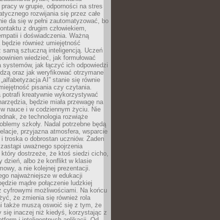
pracy w grupie, odporności na stres
tycznego rozwijania się przez całe
nie da się w pełni zautomatyzować, bo
ontaktu z drugim człowiekiem,
empatii i doświadczenia. Ważną
 będzie również umiejętność
 samą sztuczną inteligencją. Uczeń
powinien wiedzieć, jak formułować
a systemów, jak łączyć ich odpowiedzi
edzą oraz jak weryfikować otrzymane
„alfabetyzacja AI” stanie się równie
umiejętność pisania czy czytania.
 potrafi kreatywnie wykorzystywać
 narzędzia, będzie miała przewagę na
 w nauce i w codziennym życiu. Nie
ednak, że technologia rozwiąże
roblemy szkoły. Nadal potrzebne będą
elacje, przyjazna atmosfera, wsparcie
i troska o dobrostan uczniów. Żaden
 zastąpi uważnego spojrzenia
 który dostrzeże, że ktoś siedzi cicho,
 dzień, albo że konflikt w klasie
wy, a nie kolejnej prezentacji.
ego najważniejsze w edukacji
będzie mądre połączenie ludzkiej
 z cyfrowymi możliwościami. Na końcu
yć, że zmienia się również rola
i także muszą oswoić się z tym, że
 się inaczej niż kiedyś, korzystając z
tform i inteligentnych aplikacji. Od