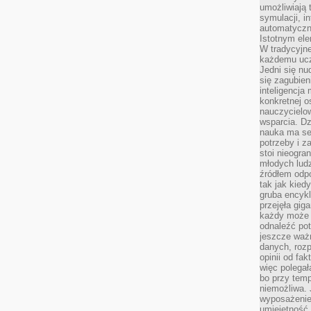
umożliwiają 
symulacji, i
automatyczn
Istotnym ele
W tradycyjne
każdemu ucz
Jedni się nu
się zagubien
inteligencja
konkretnej 
nauczycielow
wsparcia. Dz
nauka ma se
potrzeby i z
stoi nieogra
młodych lud
źródłem odpo
tak jak kied
gruba encykl
przejęła gig
każdy może 
odnaleźć pot
jeszcze ważn
danych, rozp
opinii od fa
więc polegał
bo przy temp
niemożliwa. 
wyposażenie
umiejętność