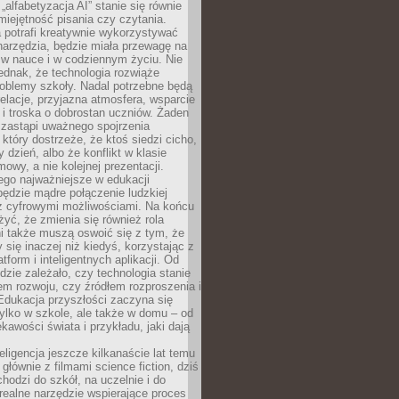
„alfabetyzacja AI” stanie się równie
umiejętność pisania czy czytania.
 potrafi kreatywnie wykorzystywać
 narzędzia, będzie miała przewagę na
 w nauce i w codziennym życiu. Nie
ednak, że technologia rozwiąże
roblemy szkoły. Nadal potrzebne będą
elacje, przyjazna atmosfera, wsparcie
i troska o dobrostan uczniów. Żaden
 zastąpi uważnego spojrzenia
 który dostrzeże, że ktoś siedzi cicho,
 dzień, albo że konflikt w klasie
wy, a nie kolejnej prezentacji.
ego najważniejsze w edukacji
będzie mądre połączenie ludzkiej
 z cyfrowymi możliwościami. Na końcu
yć, że zmienia się również rola
i także muszą oswoić się z tym, że
 się inaczej niż kiedyś, korzystając z
tform i inteligentnych aplikacji. Od
dzie zależało, czy technologia stanie
em rozwoju, czy źródłem rozproszenia i
Edukacja przyszłości zaczyna się
ylko w szkole, ale także w domu – od
kawości świata i przykładu, jaki dają
eligencja jeszcze kilkanaście lat temu
 głównie z filmami science fiction, dziś
hodzi do szkół, na uczelnie i do
ealne narzędzie wspierające proces