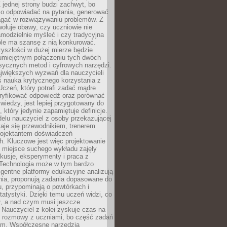
 jednej strony budzi zachwyt, bo
ko odpowiadać na pytania, generować
magać w rozwiązywaniu problemów. Z
wołuje obawy, czy uczniowie nie
modzielnie myśleć i czy tradycyjna
óle ma szansę z nią konkurować.
yszłości w dużej mierze będzie
 umiejętnym połączeniu tych dwóch
sycznych metod i cyfrowych narzędzi.
jwiększych wyzwań dla nauczycieli
iś nauka krytycznego korzystania z
 Uczeń, który potrafi zadać mądre
eryfikować odpowiedź oraz porównać
 wiedzy, jest lepiej przygotowany do
, który jedynie zapamiętuje definicje.
elu nauczyciel z osoby przekazującej
taje się przewodnikiem, trenerem
projektantem doświadczeń
. Kluczowe jest więc projektowanie
by miejsce suchego wykładu zajęły
skusje, eksperymenty i praca z
Technologia może w tym bardzo
igentne platformy edukacyjne analizują
nia, proponują zadania dopasowane do
, przypominają o powtórkach i
statystyki. Dzięki temu uczeń widzi, co
ł, a nad czym musi jeszcze
Nauczyciel z kolei zyskuje czas na
e rozmowy z uczniami, bo część zadań
em. Współczesne narzędzia