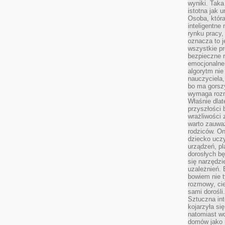
wyniki. Taka 
istotna jak 
Osoba, która
inteligentne
rynku pracy,
oznacza to j
wszystkie p
bezpieczne r
emocjonalne 
algorytm nie
nauczyciela,
bo ma gorszy
wymaga rozmo
Właśnie dlat
przyszłości 
wrażliwości
warto zauważ
rodziców. On
dziecko uczy
urządzeń, pla
dorosłych bę
się narzędzi
uzależnień. 
bowiem nie t
rozmowy, cie
sami dorośli.
Sztuczna int
kojarzyła się
natomiast wc
domów jako r