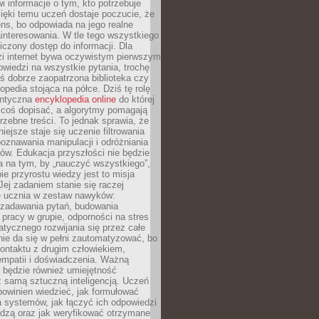
i informacje o tym, kto potrzebuje
ięki temu uczeń dostaje poczucie, że
ns, bo odpowiada na jego realne
ainteresowania. W tle tego wszystkiego
niczony dostęp do informacji. Dla
zi internet bywa oczywistym pierwszym
wiedzi na wszystkie pytania, trochę
yś dobrze zaopatrzona biblioteka czy
opedia stojąca na półce. Dziś tę rolę
antyczna
encyklopedia online
do której
coś dopisać, a algorytmy pomagają
rzebne treści. To jednak sprawia, że
iejsze staje się uczenie filtrowania
oznawania manipulacji i odróżniania
któw. Edukacja przyszłości nie będzie
a na tym, by „nauczyć wszystkiego”,
ie przyrostu wiedzy jest to misja
Jej zadaniem stanie się raczej
 ucznia w zestaw nawyków:
 zadawania pytań, budowania
pracy w grupie, odporności na stres
tycznego rozwijania się przez całe
nie da się w pełni zautomatyzować, bo
ontaktu z drugim człowiekiem,
empatii i doświadczenia. Ważną
 będzie również umiejętność
 samą sztuczną inteligencją. Uczeń
powinien wiedzieć, jak formułować
a systemów, jak łączyć ich odpowiedzi
edzą oraz jak weryfikować otrzymane