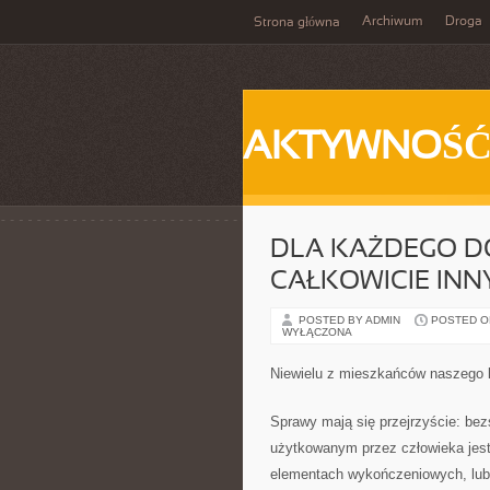
Archiwum
Droga
Strona główna
AKTYWNOŚ
DLA KAŻDEGO D
CAŁKOWICIE IN
POSTED BY ADMIN
POSTED ON 
WYŁĄCZONA
Niewielu z mieszkańców naszego k
Sprawy mają się przejrzyście: be
użytkowanym przez człowieka jest 
elementach wykończeniowych, lub 