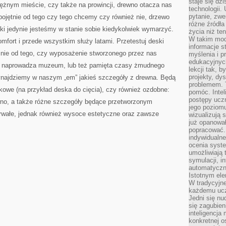
staje się dz
ężnym mieście, czy także na prowincji, drewno otacza nas
technologii.
pytanie, zw
obojętnie od tego czy tego chcemy czy również nie, drzewo
różne źródła
jaki jedynie jesteśmy w stanie sobie kiedykolwiek wymarzyć.
życia niż ten
W takim mod
mfort i przede wszystkim służy latami. Przetestuj deski
informacje s
ie od tego, czy wyposażenie stworzonego przez nas
myślenia i 
edukacyjnych
e, naprowadza muzeum, lub też pamięta czasy żmudnego
lekcji tak, 
projekty, dy
ynajdziemy w naszym „em” jakieś szczegóły z drewna. Będą
problemem. 
tkowe (na przykład deska do cięcia), czy również ozdobne:
pomóc. Intel
postępy ucz
rewno, a także różne szczegóły będące przetworzonym
jego poziomu
trwałe, jednak również wysoce estetyczne oraz zawsze
wizualizują 
już opanowa
popracować. 
indywidualn
ocenia syst
umożliwiają 
symulacji, i
automatyczn
Istotnym ele
W tradycyjne
każdemu ucz
Jedni się nu
się zagubien
inteligencja
konkretnej 