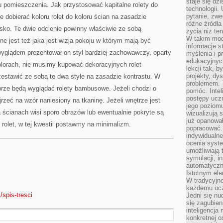
staje się dz
u pomieszczenia. Jak przystosować kapitalne rolety do
technologii.
pytanie, zw
ie dobierać koloru rolet do koloru ścian na zasadzie
różne źródła
lsko. Te dwie odcienie powinny właściwie ze sobą
życia niż ten
W takim mod
tne jest też jaka jest wizja pokoju w którym mają być
informacje s
yglądem prezentował on styl bardziej zachowawczy, oparty
myślenia i 
edukacyjnych
olorach, nie musimy kupować dekoracyjnych rolet
lekcji tak, 
projekty, dy
estawić ze sobą te dwa style na zasadzie kontrastu. W
problemem. 
ze będą wyglądać rolety bambusowe. Jeżeli chodzi o
pomóc. Intel
postępy ucz
jrzeć na wzór naniesiony na tkaninę. Jeżeli wnętrze jest
jego poziomu
 ścianach wisi sporo obrazów lub ewentualnie pokryte są
wizualizują 
już opanowa
 rolet, w tej kwestii postawmy na minimalizm.
popracować. 
indywidualn
ocenia syst
umożliwiają 
symulacji, i
automatyczn
Istotnym ele
W tradycyjne
każdemu ucz
/spis-tresci
Jedni się nu
się zagubien
inteligencja
konkretnej 