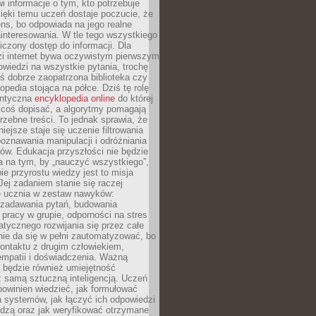
i informacje o tym, kto potrzebuje
ięki temu uczeń dostaje poczucie, że
ns, bo odpowiada na jego realne
ainteresowania. W tle tego wszystkiego
niczony dostęp do informacji. Dla
zi internet bywa oczywistym pierwszym
wiedzi na wszystkie pytania, trochę
yś dobrze zaopatrzona biblioteka czy
opedia stojąca na półce. Dziś tę rolę
antyczna
encyklopedia online
do której
coś dopisać, a algorytmy pomagają
rzebne treści. To jednak sprawia, że
iejsze staje się uczenie filtrowania
oznawania manipulacji i odróżniania
któw. Edukacja przyszłości nie będzie
a na tym, by „nauczyć wszystkiego”,
ie przyrostu wiedzy jest to misja
Jej zadaniem stanie się raczej
 ucznia w zestaw nawyków:
 zadawania pytań, budowania
pracy w grupie, odporności na stres
tycznego rozwijania się przez całe
nie da się w pełni zautomatyzować, bo
ontaktu z drugim człowiekiem,
empatii i doświadczenia. Ważną
 będzie również umiejętność
 samą sztuczną inteligencją. Uczeń
powinien wiedzieć, jak formułować
a systemów, jak łączyć ich odpowiedzi
edzą oraz jak weryfikować otrzymane