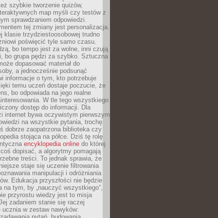
też szybkie tworzenie quizów,
nteraktywnych map myśli czy testów z
ym sprawdzaniem odpowiedzi.
mentem tej zmiany jest personalizacja.
j klasie trzydziestoosobowej trudno
niowi poświęcić tyle samo czasu.
dzą, bo tempo jest za wolne, inni czują
i, bo grupa pędzi za szybko. Sztuczna
 może dopasować materiał do
osoby, a jednocześnie podsunąć
i informacje o tym, kto potrzebuje
ięki temu uczeń dostaje poczucie, że
ns, bo odpowiada na jego realne
ainteresowania. W tle tego wszystkiego
niczony dostęp do informacji. Dla
zi internet bywa oczywistym pierwszym
wiedzi na wszystkie pytania, trochę
yś dobrze zaopatrzona biblioteka czy
opedia stojąca na półce. Dziś tę rolę
antyczna
encyklopedia online
do której
coś dopisać, a algorytmy pomagają
rzebne treści. To jednak sprawia, że
iejsze staje się uczenie filtrowania
oznawania manipulacji i odróżniania
któw. Edukacja przyszłości nie będzie
a na tym, by „nauczyć wszystkiego”,
ie przyrostu wiedzy jest to misja
Jej zadaniem stanie się raczej
 ucznia w zestaw nawyków:
 zadawania pytań, budowania