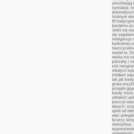
umożliwiają 
symulacji, i
automatyczn
Istotnym ele
W tradycyjne
każdemu ucz
Jedni się nu
się zagubien
inteligencja
konkretnej 
nauczycielow
wsparcia. Dz
nauka ma se
potrzeby i z
stoi nieogra
młodych lud
źródłem odpo
tak jak kied
gruba encykl
przejęła gig
każdy może 
odnaleźć pot
jeszcze ważn
danych, rozp
opinii od fa
więc polegał
bo przy temp
niemożliwa. 
wyposażenie
umiejętność