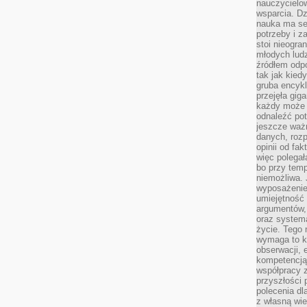
nauczycielow
wsparcia. Dz
nauka ma se
potrzeby i z
stoi nieogra
młodych lud
źródłem odpo
tak jak kied
gruba encykl
przejęła gig
każdy może 
odnaleźć pot
jeszcze ważn
danych, rozp
opinii od fa
więc polegał
bo przy temp
niemożliwa. 
wyposażenie
umiejętność
argumentów, 
oraz systema
życie. Tego 
wymaga to k
obserwacji, 
kompetencją
współpracy z
przyszłości 
polecenia dl
z własną wi