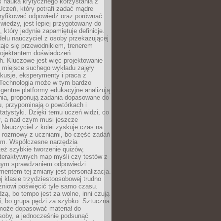
iś nauka krytycznego korzystania z
 Uczeń, który potrafi zadać mądre
eryfikować odpowiedź oraz porównać
 wiedzy, jest lepiej przygotowany do
, który jedynie zapamiętuje definicje.
elu nauczyciel z osoby przekazującej
taje się przewodnikiem, trenerem
projektantem doświadczeń
. Kluczowe jest więc projektowanie
by miejsce suchego wykładu zajęły
skusje, eksperymenty i praca z
Technologia może w tym bardzo
igentne platformy edukacyjne analizują
nia, proponują zadania dopasowane do
, przypominają o powtórkach i
statystyki. Dzięki temu uczeń widzi, co
ł, a nad czym musi jeszcze
Nauczyciel z kolei zyskuje czas na
e rozmowy z uczniami, bo część zadań
em. Współczesne narzędzia
też szybkie tworzenie quizów,
nteraktywnych map myśli czy testów z
ym sprawdzaniem odpowiedzi.
mentem tej zmiany jest personalizacja.
j klasie trzydziestoosobowej trudno
niowi poświęcić tyle samo czasu.
dzą, bo tempo jest za wolne, inni czują
i, bo grupa pędzi za szybko. Sztuczna
 może dopasować materiał do
osoby, a jednocześnie podsunąć