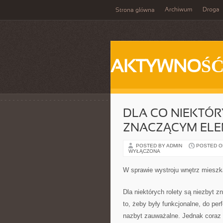
Archiwum
Droga
Strona główna
AKTYWNOŚ
DLA CO NIEKTÓR
ZNACZĄCYM ELE
POSTED BY ADMIN
POSTED ON
WYŁĄCZONA
W sprawie wystroju wnętrz mieszk
Dla niektórych rolety są niezbyt 
to, żeby były funkcjonalne, do per
nazbyt zauważalne. Jednak coraz t