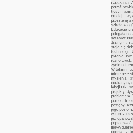
nauczania. Z
potrafi szyb
treści i po
drugiej – wy
przestaną sa
szkoła w og
Edukacja prz
polegała na
światów: kla
Jednym z na
staje się dz
technologii.
pytanie, zw
różne źródła
życia niż ten
W takim mod
informacje s
myślenia i 
edukacyjnych
lekcji tak, 
projekty, dy
problemem. 
pomóc. Intel
postępy ucz
jego poziomu
wizualizują 
już opanowa
popracować. 
indywidualn
ocenia syst