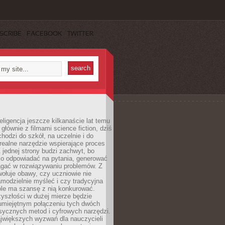
SCRIBE
FACEBOOK
TWITTER
eligencja jeszcze kilkanaście lat temu
 głównie z filmami science fiction, dziś
hodzi do szkół, na uczelnie i do
ealne narzędzie wspierające proces
 jednej strony budzi zachwyt, bo
ko odpowiadać na pytania, generować
magać w rozwiązywaniu problemów. Z
wołuje obawy, czy uczniowie nie
modzielnie myśleć i czy tradycyjna
óle ma szansę z nią konkurować.
yszłości w dużej mierze będzie
 umiejętnym połączeniu tych dwóch
sycznych metod i cyfrowych narzędzi.
jwiększych wyzwań dla nauczycieli