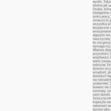
wyniki. Taka 
istotna jak 
Osoba, która
inteligentne
rynku pracy,
oznacza to j
wszystkie p
bezpieczne r
emocjonalne 
algorytm nie
nauczyciela,
bo ma gorszy
wymaga rozmo
Właśnie dlat
przyszłości 
wrażliwości
warto zauważ
rodziców. On
dziecko uczy
urządzeń, pla
dorosłych bę
się narzędzi
uzależnień. 
bowiem nie t
rozmowy, cie
sami dorośli.
Sztuczna int
kojarzyła się
natomiast wc
domów jako r