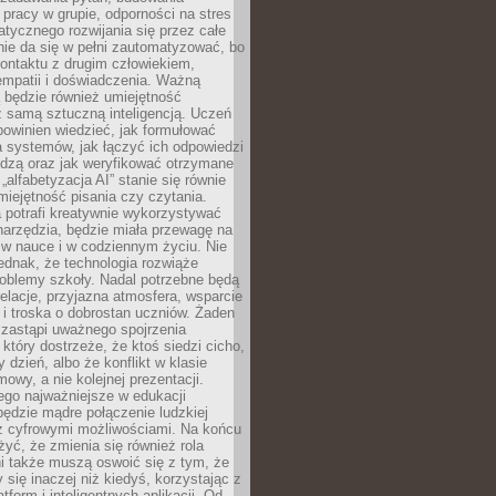
pracy w grupie, odporności na stres
tycznego rozwijania się przez całe
nie da się w pełni zautomatyzować, bo
ontaktu z drugim człowiekiem,
empatii i doświadczenia. Ważną
 będzie również umiejętność
 samą sztuczną inteligencją. Uczeń
powinien wiedzieć, jak formułować
a systemów, jak łączyć ich odpowiedzi
edzą oraz jak weryfikować otrzymane
„alfabetyzacja AI” stanie się równie
umiejętność pisania czy czytania.
 potrafi kreatywnie wykorzystywać
 narzędzia, będzie miała przewagę na
 w nauce i w codziennym życiu. Nie
ednak, że technologia rozwiąże
roblemy szkoły. Nadal potrzebne będą
elacje, przyjazna atmosfera, wsparcie
i troska o dobrostan uczniów. Żaden
 zastąpi uważnego spojrzenia
 który dostrzeże, że ktoś siedzi cicho,
 dzień, albo że konflikt w klasie
wy, a nie kolejnej prezentacji.
ego najważniejsze w edukacji
będzie mądre połączenie ludzkiej
 z cyfrowymi możliwościami. Na końcu
yć, że zmienia się również rola
i także muszą oswoić się z tym, że
 się inaczej niż kiedyś, korzystając z
tform i inteligentnych aplikacji. Od