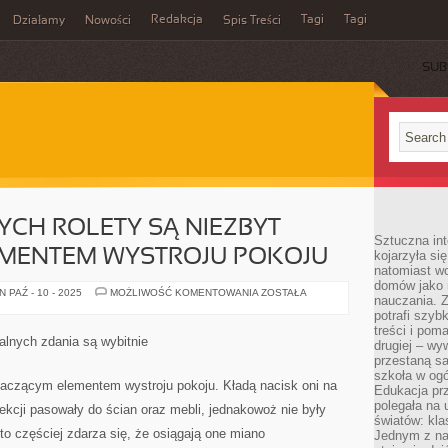
Redakcja
Tagi
Tagi
Działamy
Nowości
Spis Treści
SUB
Ć
YCH ROLETY SĄ NIEZBYT
Sztuczna int
MENTEM WYSTROJU POKOJU
kojarzyła się
natomiast wc
domów jako r
DLA
 PAŹ - 10 - 2025
MOŻLIWOŚĆ KOMENTOWANIA
ZOSTAŁA
nauczania. Z
CO
NIEKTÓRYCH
potrafi szyb
ROLETY
treści i po
SĄ
alnych zdania są wybitnie
drugiej – wy
NIEZBYT
ZNACZĄCYM
przestaną sa
ELEMENTEM
szkoła w og
WYSTROJU
znaczącym elementem wystroju pokoju. Kładą nacisk oni na
Edukacja prz
POKOJU
polegała na
fekcji pasowały do ścian oraz mebli, jednakowoż nie były
światów: kla
o częściej zdarza się, że osiągają one miano
Jednym z na