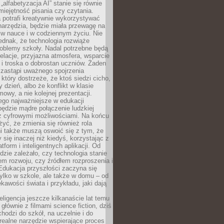
„alfabetyzacja AI” stanie się równie
umiejętność pisania czy czytania.
 potrafi kreatywnie wykorzystywać
 narzędzia, będzie miała przewagę na
 w nauce i w codziennym życiu. Nie
ednak, że technologia rozwiąże
roblemy szkoły. Nadal potrzebne będą
elacje, przyjazna atmosfera, wsparcie
i troska o dobrostan uczniów. Żaden
 zastąpi uważnego spojrzenia
 który dostrzeże, że ktoś siedzi cicho,
 dzień, albo że konflikt w klasie
wy, a nie kolejnej prezentacji.
ego najważniejsze w edukacji
będzie mądre połączenie ludzkiej
 z cyfrowymi możliwościami. Na końcu
yć, że zmienia się również rola
i także muszą oswoić się z tym, że
 się inaczej niż kiedyś, korzystając z
tform i inteligentnych aplikacji. Od
dzie zależało, czy technologia stanie
em rozwoju, czy źródłem rozproszenia i
Edukacja przyszłości zaczyna się
ylko w szkole, ale także w domu – od
kawości świata i przykładu, jaki dają
eligencja jeszcze kilkanaście lat temu
 głównie z filmami science fiction, dziś
hodzi do szkół, na uczelnie i do
ealne narzędzie wspierające proces