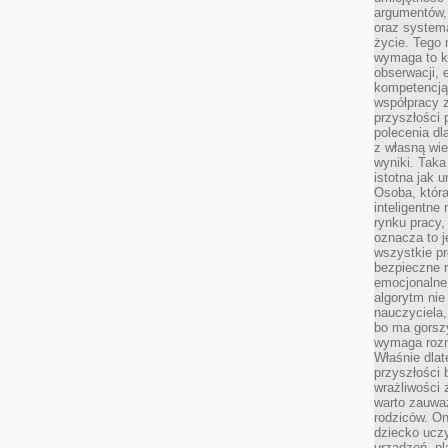
argumentów, 
oraz systema
życie. Tego 
wymaga to k
obserwacji, 
kompetencją
współpracy z
przyszłości 
polecenia dl
z własną wi
wyniki. Taka 
istotna jak 
Osoba, która
inteligentne
rynku pracy,
oznacza to j
wszystkie p
bezpieczne r
emocjonalne 
algorytm nie
nauczyciela,
bo ma gorszy
wymaga rozmo
Właśnie dlat
przyszłości 
wrażliwości
warto zauważ
rodziców. On
dziecko uczy
urządzeń, pla