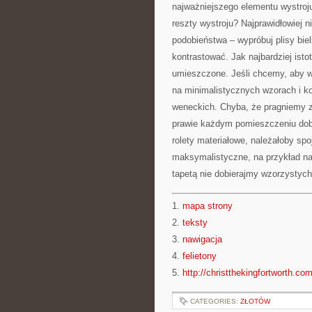
najważniejszego elementu wystroj
reszty wystroju? Najprawidłowiej n
podobieństwa – wypróbuj plisy bie
kontrastować. Jak najbardziej isto
umieszczone. Jeśli chcemy, aby w
na minimalistycznych wzorach i k
weneckich. Chyba, że pragniemy z
prawie każdym pomieszczeniu dobr
rolety materiałowe, należałoby spo
maksymalistyczne, na przykład na
tapetą nie dobierajmy wzorzystych
1.
mapa strony
2.
teksty
3.
nawigacja
4.
felietony
5.
http://christthekingfortworth.com
CATEGORIES:
ZŁOTÓW