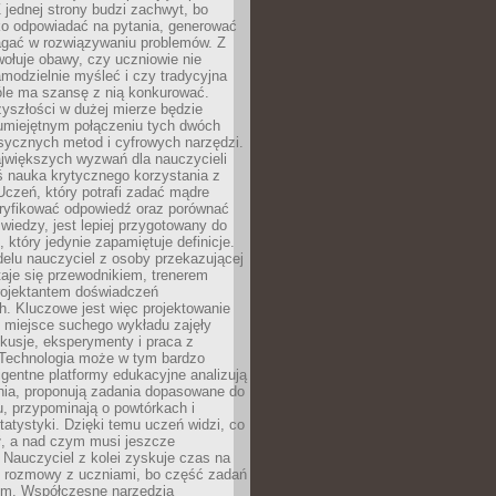
 jednej strony budzi zachwyt, bo
ko odpowiadać na pytania, generować
magać w rozwiązywaniu problemów. Z
wołuje obawy, czy uczniowie nie
modzielnie myśleć i czy tradycyjna
óle ma szansę z nią konkurować.
yszłości w dużej mierze będzie
 umiejętnym połączeniu tych dwóch
sycznych metod i cyfrowych narzędzi.
jwiększych wyzwań dla nauczycieli
iś nauka krytycznego korzystania z
 Uczeń, który potrafi zadać mądre
eryfikować odpowiedź oraz porównać
 wiedzy, jest lepiej przygotowany do
, który jedynie zapamiętuje definicje.
elu nauczyciel z osoby przekazującej
taje się przewodnikiem, trenerem
projektantem doświadczeń
. Kluczowe jest więc projektowanie
by miejsce suchego wykładu zajęły
skusje, eksperymenty i praca z
Technologia może w tym bardzo
igentne platformy edukacyjne analizują
nia, proponują zadania dopasowane do
, przypominają o powtórkach i
statystyki. Dzięki temu uczeń widzi, co
ł, a nad czym musi jeszcze
Nauczyciel z kolei zyskuje czas na
e rozmowy z uczniami, bo część zadań
em. Współczesne narzędzia