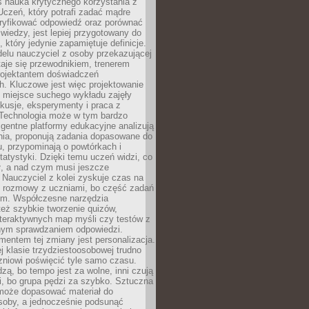
iś nauka krytycznego korzystania z
 Uczeń, który potrafi zadać mądre
eryfikować odpowiedź oraz porównać
 wiedzy, jest lepiej przygotowany do
, który jedynie zapamiętuje definicje.
elu nauczyciel z osoby przekazującej
taje się przewodnikiem, trenerem
projektantem doświadczeń
. Kluczowe jest więc projektowanie
by miejsce suchego wykładu zajęły
skusje, eksperymenty i praca z
Technologia może w tym bardzo
igentne platformy edukacyjne analizują
nia, proponują zadania dopasowane do
, przypominają o powtórkach i
statystyki. Dzięki temu uczeń widzi, co
ł, a nad czym musi jeszcze
Nauczyciel z kolei zyskuje czas na
e rozmowy z uczniami, bo część zadań
em. Współczesne narzędzia
też szybkie tworzenie quizów,
nteraktywnych map myśli czy testów z
ym sprawdzaniem odpowiedzi.
mentem tej zmiany jest personalizacja.
j klasie trzydziestoosobowej trudno
niowi poświęcić tyle samo czasu.
dzą, bo tempo jest za wolne, inni czują
i, bo grupa pędzi za szybko. Sztuczna
 może dopasować materiał do
osoby, a jednocześnie podsunąć