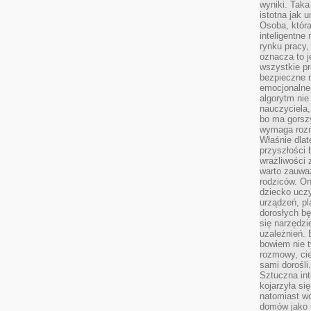
wyniki. Taka 
istotna jak 
Osoba, która
inteligentne
rynku pracy,
oznacza to j
wszystkie p
bezpieczne r
emocjonalne 
algorytm nie
nauczyciela,
bo ma gorszy
wymaga rozmo
Właśnie dlat
przyszłości 
wrażliwości
warto zauważ
rodziców. On
dziecko uczy
urządzeń, pla
dorosłych bę
się narzędzi
uzależnień. 
bowiem nie t
rozmowy, cie
sami dorośli.
Sztuczna int
kojarzyła się
natomiast wc
domów jako r