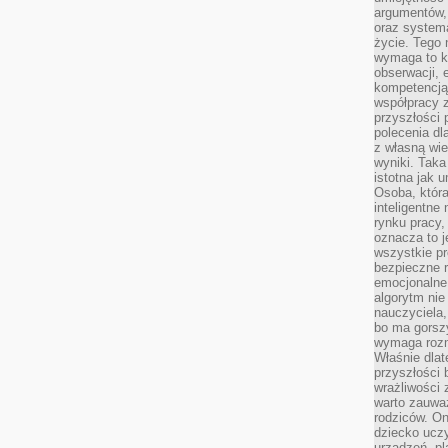
argumentów, 
oraz systema
życie. Tego 
wymaga to k
obserwacji, 
kompetencją
współpracy z
przyszłości 
polecenia dl
z własną wi
wyniki. Taka 
istotna jak 
Osoba, która
inteligentne
rynku pracy,
oznacza to j
wszystkie p
bezpieczne r
emocjonalne 
algorytm nie
nauczyciela,
bo ma gorszy
wymaga rozmo
Właśnie dlat
przyszłości 
wrażliwości
warto zauważ
rodziców. On
dziecko uczy
urządzeń, pla