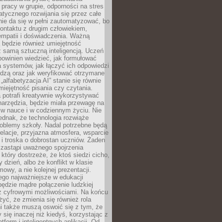
pracy w grupie, odporności na stres
tycznego rozwijania się przez całe
nie da się w pełni zautomatyzować, bo
ontaktu z drugim człowiekiem,
empatii i doświadczenia. Ważną
 będzie również umiejętność
 samą sztuczną inteligencją. Uczeń
powinien wiedzieć, jak formułować
a systemów, jak łączyć ich odpowiedzi
edzą oraz jak weryfikować otrzymane
„alfabetyzacja AI” stanie się równie
umiejętność pisania czy czytania.
 potrafi kreatywnie wykorzystywać
 narzędzia, będzie miała przewagę na
 w nauce i w codziennym życiu. Nie
ednak, że technologia rozwiąże
roblemy szkoły. Nadal potrzebne będą
elacje, przyjazna atmosfera, wsparcie
i troska o dobrostan uczniów. Żaden
 zastąpi uważnego spojrzenia
 który dostrzeże, że ktoś siedzi cicho,
 dzień, albo że konflikt w klasie
wy, a nie kolejnej prezentacji.
ego najważniejsze w edukacji
będzie mądre połączenie ludzkiej
 z cyfrowymi możliwościami. Na końcu
yć, że zmienia się również rola
i także muszą oswoić się z tym, że
 się inaczej niż kiedyś, korzystając z
tform i inteligentnych aplikacji. Od