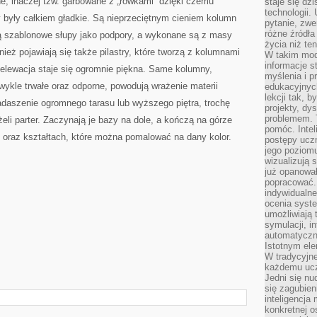
ne, inaczej tzw. garbowane z „rowkami” dzięki czemu
staje się dz
technologii.
by były całkiem gładkie. Są nieprzeciętnym cieniem kolumn
pytanie, zw
różne źródła
ą szablonowe słupy jako podpory, a wykonane są z masy
życia niż ten
nież pojawiają się także pilastry, które tworzą z kolumnami
W takim mod
informacje s
 elewacja staje się ogromnie piękna. Same kolumny,
myślenia i 
zwykle trwałe oraz odporne, powodują wrażenie materii
edukacyjnych
lekcji tak, 
daszenie ogromnego tarasu lub wyższego piętra, trochę
projekty, dy
problemem. 
eli parter. Zaczynają je bazy na dole, a kończą na górze
pomóc. Intel
 oraz kształtach, które można pomalować na dany kolor.
postępy ucz
jego poziomu
wizualizują 
już opanowa
popracować. 
indywidualn
ocenia syst
umożliwiają 
symulacji, i
automatyczn
Istotnym ele
W tradycyjne
każdemu ucz
Jedni się nu
się zagubien
inteligencja
konkretnej 