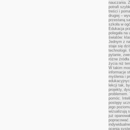
nauczania. Z
potrafi szyb
treści i po
drugiej – wy
przestaną sa
szkoła w og
Edukacja prz
polegała na
światów: kla
Jednym z na
staje się dz
technologii.
pytanie, zw
różne źródła
życia niż ten
W takim mod
informacje s
myślenia i 
edukacyjnych
lekcji tak, 
projekty, dy
problemem. 
pomóc. Intel
postępy ucz
jego poziomu
wizualizują 
już opanowa
popracować. 
indywidualn
ocenia syst