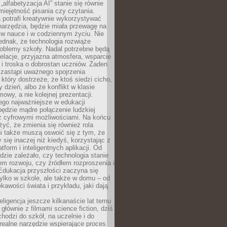
„alfabetyzacja AI” stanie się równie
umiejętność pisania czy czytania.
 potrafi kreatywnie wykorzystywać
 narzędzia, będzie miała przewagę na
 w nauce i w codziennym życiu. Nie
ednak, że technologia rozwiąże
roblemy szkoły. Nadal potrzebne będą
elacje, przyjazna atmosfera, wsparcie
i troska o dobrostan uczniów. Żaden
 zastąpi uważnego spojrzenia
 który dostrzeże, że ktoś siedzi cicho,
 dzień, albo że konflikt w klasie
wy, a nie kolejnej prezentacji.
ego najważniejsze w edukacji
będzie mądre połączenie ludzkiej
 z cyfrowymi możliwościami. Na końcu
yć, że zmienia się również rola
i także muszą oswoić się z tym, że
 się inaczej niż kiedyś, korzystając z
tform i inteligentnych aplikacji. Od
dzie zależało, czy technologia stanie
em rozwoju, czy źródłem rozproszenia i
Edukacja przyszłości zaczyna się
ylko w szkole, ale także w domu – od
kawości świata i przykładu, jaki dają
eligencja jeszcze kilkanaście lat temu
 głównie z filmami science fiction, dziś
hodzi do szkół, na uczelnie i do
ealne narzędzie wspierające proces