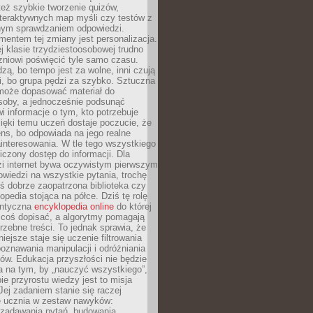
też szybkie tworzenie quizów,
nteraktywnych map myśli czy testów z
ym sprawdzaniem odpowiedzi.
mentem tej zmiany jest personalizacja.
j klasie trzydziestoosobowej trudno
niowi poświęcić tyle samo czasu.
dzą, bo tempo jest za wolne, inni czują
i, bo grupa pędzi za szybko. Sztuczna
 może dopasować materiał do
osoby, a jednocześnie podsunąć
i informacje o tym, kto potrzebuje
ięki temu uczeń dostaje poczucie, że
ns, bo odpowiada na jego realne
ainteresowania. W tle tego wszystkiego
niczony dostęp do informacji. Dla
zi internet bywa oczywistym pierwszym
wiedzi na wszystkie pytania, trochę
yś dobrze zaopatrzona biblioteka czy
opedia stojąca na półce. Dziś tę rolę
antyczna
encyklopedia online
do której
coś dopisać, a algorytmy pomagają
rzebne treści. To jednak sprawia, że
iejsze staje się uczenie filtrowania
oznawania manipulacji i odróżniania
któw. Edukacja przyszłości nie będzie
a na tym, by „nauczyć wszystkiego”,
ie przyrostu wiedzy jest to misja
Jej zadaniem stanie się raczej
 ucznia w zestaw nawyków:
 zadawania pytań, budowania