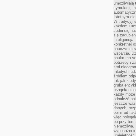
umożliwiają 
symulacji, i
automatyczn
Istotnym ele
W tradycyjne
każdemu ucz
Jedni się nu
się zagubien
inteligencja
konkretnej 
nauczycielow
wsparcia. Dz
nauka ma se
potrzeby i z
stoi nieogra
młodych lud
źródłem odpo
tak jak kied
gruba encykl
przejęła gig
każdy może 
odnaleźć pot
jeszcze ważn
danych, rozp
opinii od fa
więc polegał
bo przy temp
niemożliwa. 
wyposażenie
umiejętność