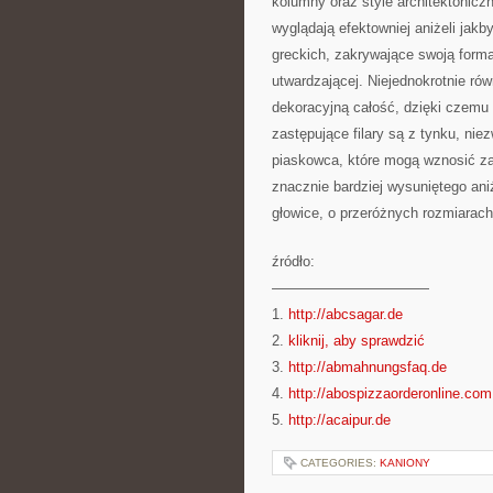
kolumny oraz style architektonicz
wyglądają efektowniej aniżeli jak
greckich, zakrywające swoją form
utwardzającej. Niejednokrotnie rów
dekoracyjną całość, dzięki czemu
zastępujące filary są z tynku, nie
piaskowca, które mogą wznosić za
znacznie bardziej wysuniętego aniż
głowice, o przeróżnych rozmiarach
źródło:
———————————
1.
http://abcsagar.de
2.
kliknij, aby sprawdzić
3.
http://abmahnungsfaq.de
4.
http://abospizzaorderonline.com
5.
http://acaipur.de
CATEGORIES:
KANIONY