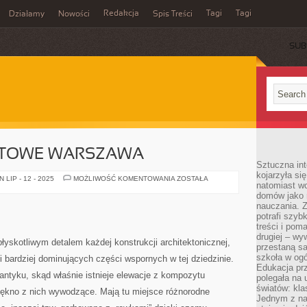
Redakcja
Tagi
Tagi
Działamy
Nowości
Spis Treści
SUB
Ć
YTOWE WARSZAWA
Sztuczna int
kojarzyła się
DESKI
LIP - 12 - 2025
MOŻLIWOŚĆ KOMENTOWANIA
ZOSTAŁA
natomiast wc
KOMPOZYTOWE
WARSZAWA
domów jako r
nauczania. Z
potrafi szyb
treści i po
drugiej – wy
błyskotliwym detalem każdej konstrukcji architektonicznej,
przestaną sa
szkoła w og
 bardziej dominujących części wspornych w tej dziedzinie.
Edukacja prz
antyku, skąd właśnie istnieje elewacje z kompozytu
polegała na
światów: kla
iękno z nich wywodzące. Mają tu miejsce różnorodne
Jednym z na