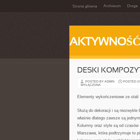
Archiwum
Droga
Strona główna
AKTYWNOŚ
DESKI KOMPOZ
POSTED BY ADMIN
POSTED ON 
WYŁĄCZONA
Elementy wykończeniowe ze stali
Służą do dekoracji i są niezwykle 
właśnie dlatego zawsze są jednymi
Kolumny oraz style są od czasów 
Warszawa, która podtrzymuje to p