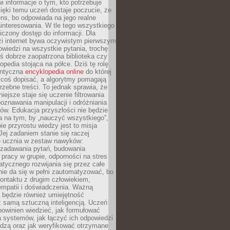
i informacje o tym, kto potrzebuje
ięki temu uczeń dostaje poczucie, że
ns, bo odpowiada na jego realne
ainteresowania. W tle tego wszystkiego
niczony dostęp do informacji. Dla
zi internet bywa oczywistym pierwszym
wiedzi na wszystkie pytania, trochę
yś dobrze zaopatrzona biblioteka czy
opedia stojąca na półce. Dziś tę rolę
antyczna
encyklopedia online
do której
coś dopisać, a algorytmy pomagają
rzebne treści. To jednak sprawia, że
iejsze staje się uczenie filtrowania
oznawania manipulacji i odróżniania
któw. Edukacja przyszłości nie będzie
a na tym, by „nauczyć wszystkiego”,
ie przyrostu wiedzy jest to misja
Jej zadaniem stanie się raczej
 ucznia w zestaw nawyków:
 zadawania pytań, budowania
pracy w grupie, odporności na stres
tycznego rozwijania się przez całe
nie da się w pełni zautomatyzować, bo
ontaktu z drugim człowiekiem,
empatii i doświadczenia. Ważną
 będzie również umiejętność
 samą sztuczną inteligencją. Uczeń
powinien wiedzieć, jak formułować
a systemów, jak łączyć ich odpowiedzi
edzą oraz jak weryfikować otrzymane