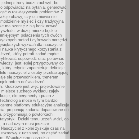
 jednej strony budzi zachwyt, bo
ko odpowiadać na pytania, generować
magać w rozwiązywaniu problemów. Z
wołuje obawy, czy uczniowie nie
modzielnie myśleć i czy tradycyjna
óle ma szansę z nią konkurować.
yszłości w dużej mierze będzie
 umiejętnym połączeniu tych dwóch
sycznych metod i cyfrowych narzędzi.
jwiększych wyzwań dla nauczycieli
iś nauka krytycznego korzystania z
 Uczeń, który potrafi zadać mądre
eryfikować odpowiedź oraz porównać
 wiedzy, jest lepiej przygotowany do
, który jedynie zapamiętuje definicje.
elu nauczyciel z osoby przekazującej
taje się przewodnikiem, trenerem
projektantem doświadczeń
. Kluczowe jest więc projektowanie
by miejsce suchego wykładu zajęły
skusje, eksperymenty i praca z
Technologia może w tym bardzo
igentne platformy edukacyjne analizują
nia, proponują zadania dopasowane do
, przypominają o powtórkach i
statystyki. Dzięki temu uczeń widzi, co
ł, a nad czym musi jeszcze
Nauczyciel z kolei zyskuje czas na
e rozmowy z uczniami, bo część zadań
em. Współczesne narzędzia