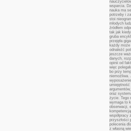
nauczycielow
wsparcia. Dz
nauka ma se
potrzeby i z
stoi nieogra
młodych lud
źródłem odpo
tak jak kied
gruba encykl
przejęła gig
każdy może 
odnaleźć pot
jeszcze ważn
danych, rozp
opinii od fa
więc polegał
bo przy temp
niemożliwa. 
wyposażenie
umiejętność
argumentów, 
oraz systema
życie. Tego 
wymaga to k
obserwacji, 
kompetencją
współpracy z
przyszłości 
polecenia dl
z własną wi