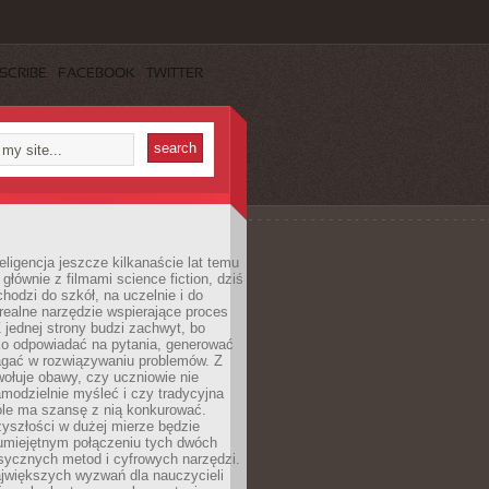
SCRIBE
FACEBOOK
TWITTER
eligencja jeszcze kilkanaście lat temu
 głównie z filmami science fiction, dziś
hodzi do szkół, na uczelnie i do
ealne narzędzie wspierające proces
 jednej strony budzi zachwyt, bo
ko odpowiadać na pytania, generować
magać w rozwiązywaniu problemów. Z
wołuje obawy, czy uczniowie nie
modzielnie myśleć i czy tradycyjna
óle ma szansę z nią konkurować.
yszłości w dużej mierze będzie
 umiejętnym połączeniu tych dwóch
sycznych metod i cyfrowych narzędzi.
jwiększych wyzwań dla nauczycieli