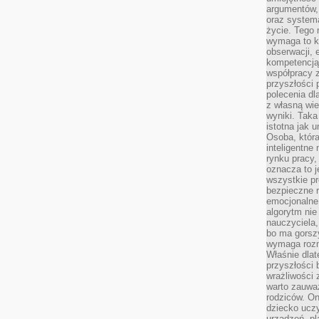
argumentów, 
oraz systema
życie. Tego 
wymaga to k
obserwacji, 
kompetencją
współpracy z
przyszłości 
polecenia dl
z własną wi
wyniki. Taka 
istotna jak 
Osoba, która
inteligentne
rynku pracy,
oznacza to j
wszystkie p
bezpieczne r
emocjonalne 
algorytm nie
nauczyciela,
bo ma gorszy
wymaga rozmo
Właśnie dlat
przyszłości 
wrażliwości
warto zauważ
rodziców. On
dziecko uczy
urządzeń, pla