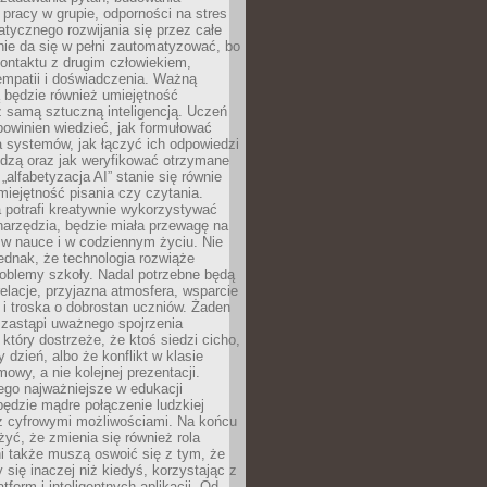
pracy w grupie, odporności na stres
tycznego rozwijania się przez całe
nie da się w pełni zautomatyzować, bo
ontaktu z drugim człowiekiem,
empatii i doświadczenia. Ważną
 będzie również umiejętność
 samą sztuczną inteligencją. Uczeń
powinien wiedzieć, jak formułować
a systemów, jak łączyć ich odpowiedzi
edzą oraz jak weryfikować otrzymane
„alfabetyzacja AI” stanie się równie
umiejętność pisania czy czytania.
 potrafi kreatywnie wykorzystywać
 narzędzia, będzie miała przewagę na
 w nauce i w codziennym życiu. Nie
ednak, że technologia rozwiąże
roblemy szkoły. Nadal potrzebne będą
elacje, przyjazna atmosfera, wsparcie
i troska o dobrostan uczniów. Żaden
 zastąpi uważnego spojrzenia
 który dostrzeże, że ktoś siedzi cicho,
 dzień, albo że konflikt w klasie
wy, a nie kolejnej prezentacji.
ego najważniejsze w edukacji
będzie mądre połączenie ludzkiej
 z cyfrowymi możliwościami. Na końcu
yć, że zmienia się również rola
i także muszą oswoić się z tym, że
 się inaczej niż kiedyś, korzystając z
tform i inteligentnych aplikacji. Od