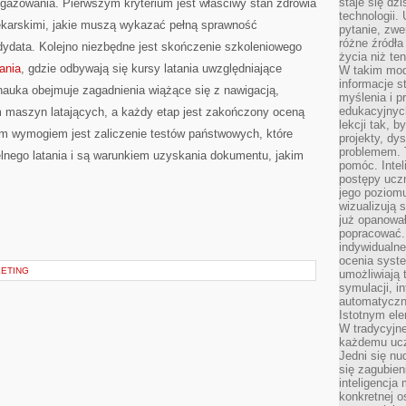
staje się dz
gażowania. Pierwszym kryterium jest właściwy stan zdrowia
technologii.
lekarskimi, jakie muszą wykazać pełną sprawność
pytanie, zw
różne źródła
dydata. Kolejno niezbędne jest skończenie szkoleniowego
życia niż ten
tania
, gdzie odbywają się kursy latania uwzględniające
W takim mod
informacje s
a nauka obejmuje zagadnienia wiążące się z nawigacją,
myślenia i 
edukacyjnych
 maszyn latających, a każdy etap jest zakończony oceną
lekcji tak, 
 wymogiem jest zaliczenie testów państwowych, które
projekty, dy
problemem. 
nego latania i są warunkiem uzyskania dokumentu, jakim
pomóc. Intel
postępy ucz
jego poziomu
wizualizują 
już opanowa
popracować. 
indywidualn
ocenia syst
KETING
umożliwiają 
symulacji, i
automatyczn
Istotnym ele
W tradycyjne
każdemu ucz
Jedni się nu
się zagubien
inteligencja
konkretnej 