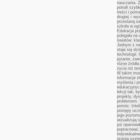
nauczania. Z
potrafi szyb
treści i po
drugiej – wy
przestaną sa
szkoła w og
Edukacja prz
polegała na
światów: kla
Jednym z na
staje się dz
technologii.
pytanie, zw
różne źródła
życia niż ten
W takim mod
informacje s
myślenia i 
edukacyjnych
lekcji tak, 
projekty, dy
problemem. 
pomóc. Intel
postępy ucz
jego poziomu
wizualizują 
już opanowa
popracować. 
indywidualn
ocenia syst