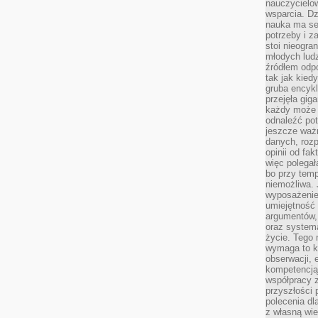
nauczycielow
wsparcia. Dz
nauka ma se
potrzeby i z
stoi nieogra
młodych lud
źródłem odpo
tak jak kied
gruba encykl
przejęła gig
każdy może 
odnaleźć pot
jeszcze ważn
danych, rozp
opinii od fa
więc polegał
bo przy temp
niemożliwa. 
wyposażenie
umiejętność
argumentów, 
oraz systema
życie. Tego 
wymaga to k
obserwacji, 
kompetencją
współpracy z
przyszłości 
polecenia dl
z własną wi