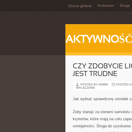
Archiwum
Droga
Strona główna
AKTYWNOŚ
CZY ZDOBYCIE L
JEST TRUDNE
POSTED BY ADMIN
POSTED ON 
WYŁĄCZONA
Jak wybrać sprawdzony ośrodek sz
Żeby stanąć za sterami samolotu w 
kryteriów, które mają na celu zap
umiejętności. Droga do uzyskania l