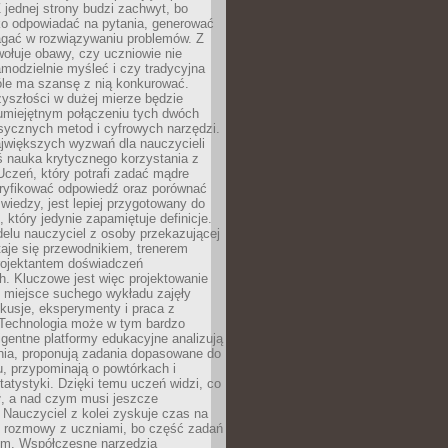
 jednej strony budzi zachwyt, bo
ko odpowiadać na pytania, generować
magać w rozwiązywaniu problemów. Z
wołuje obawy, czy uczniowie nie
modzielnie myśleć i czy tradycyjna
óle ma szansę z nią konkurować.
yszłości w dużej mierze będzie
 umiejętnym połączeniu tych dwóch
sycznych metod i cyfrowych narzędzi.
jwiększych wyzwań dla nauczycieli
iś nauka krytycznego korzystania z
 Uczeń, który potrafi zadać mądre
eryfikować odpowiedź oraz porównać
 wiedzy, jest lepiej przygotowany do
, który jedynie zapamiętuje definicje.
elu nauczyciel z osoby przekazującej
taje się przewodnikiem, trenerem
projektantem doświadczeń
. Kluczowe jest więc projektowanie
by miejsce suchego wykładu zajęły
skusje, eksperymenty i praca z
Technologia może w tym bardzo
igentne platformy edukacyjne analizują
nia, proponują zadania dopasowane do
, przypominają o powtórkach i
statystyki. Dzięki temu uczeń widzi, co
ł, a nad czym musi jeszcze
Nauczyciel z kolei zyskuje czas na
e rozmowy z uczniami, bo część zadań
em. Współczesne narzędzia