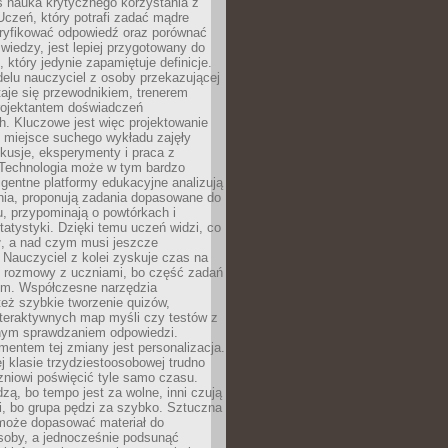
iś nauka krytycznego korzystania z
 Uczeń, który potrafi zadać mądre
eryfikować odpowiedź oraz porównać
 wiedzy, jest lepiej przygotowany do
, który jedynie zapamiętuje definicje.
elu nauczyciel z osoby przekazującej
taje się przewodnikiem, trenerem
projektantem doświadczeń
. Kluczowe jest więc projektowanie
by miejsce suchego wykładu zajęły
skusje, eksperymenty i praca z
Technologia może w tym bardzo
igentne platformy edukacyjne analizują
nia, proponują zadania dopasowane do
, przypominają o powtórkach i
statystyki. Dzięki temu uczeń widzi, co
ł, a nad czym musi jeszcze
Nauczyciel z kolei zyskuje czas na
e rozmowy z uczniami, bo część zadań
em. Współczesne narzędzia
też szybkie tworzenie quizów,
nteraktywnych map myśli czy testów z
ym sprawdzaniem odpowiedzi.
mentem tej zmiany jest personalizacja.
j klasie trzydziestoosobowej trudno
niowi poświęcić tyle samo czasu.
dzą, bo tempo jest za wolne, inni czują
i, bo grupa pędzi za szybko. Sztuczna
 może dopasować materiał do
osoby, a jednocześnie podsunąć