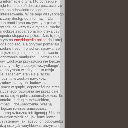
i informacje o tym, kto potrzebuje
ięki temu uczeń dostaje poczucie, że
ns, bo odpowiada na jego realne
ainteresowania. W tle tego wszystkiego
niczony dostęp do informacji. Dla
zi internet bywa oczywistym pierwszym
wiedzi na wszystkie pytania, trochę
yś dobrze zaopatrzona biblioteka czy
opedia stojąca na półce. Dziś tę rolę
antyczna
encyklopedia online
do której
coś dopisać, a algorytmy pomagają
rzebne treści. To jednak sprawia, że
iejsze staje się uczenie filtrowania
oznawania manipulacji i odróżniania
któw. Edukacja przyszłości nie będzie
a na tym, by „nauczyć wszystkiego”,
ie przyrostu wiedzy jest to misja
Jej zadaniem stanie się raczej
 ucznia w zestaw nawyków:
 zadawania pytań, budowania
pracy w grupie, odporności na stres
tycznego rozwijania się przez całe
nie da się w pełni zautomatyzować, bo
ontaktu z drugim człowiekiem,
empatii i doświadczenia. Ważną
 będzie również umiejętność
 samą sztuczną inteligencją. Uczeń
powinien wiedzieć, jak formułować
a systemów, jak łączyć ich odpowiedzi
edzą oraz jak weryfikować otrzymane