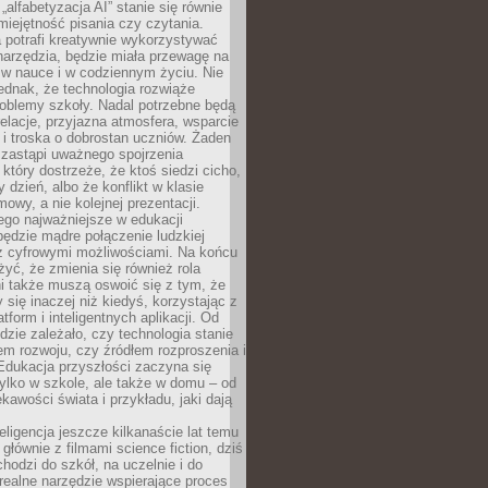
„alfabetyzacja AI” stanie się równie
umiejętność pisania czy czytania.
 potrafi kreatywnie wykorzystywać
 narzędzia, będzie miała przewagę na
 w nauce i w codziennym życiu. Nie
ednak, że technologia rozwiąże
roblemy szkoły. Nadal potrzebne będą
elacje, przyjazna atmosfera, wsparcie
i troska o dobrostan uczniów. Żaden
 zastąpi uważnego spojrzenia
 który dostrzeże, że ktoś siedzi cicho,
 dzień, albo że konflikt w klasie
wy, a nie kolejnej prezentacji.
ego najważniejsze w edukacji
będzie mądre połączenie ludzkiej
 z cyfrowymi możliwościami. Na końcu
yć, że zmienia się również rola
i także muszą oswoić się z tym, że
 się inaczej niż kiedyś, korzystając z
tform i inteligentnych aplikacji. Od
dzie zależało, czy technologia stanie
em rozwoju, czy źródłem rozproszenia i
Edukacja przyszłości zaczyna się
ylko w szkole, ale także w domu – od
kawości świata i przykładu, jaki dają
eligencja jeszcze kilkanaście lat temu
 głównie z filmami science fiction, dziś
hodzi do szkół, na uczelnie i do
ealne narzędzie wspierające proces