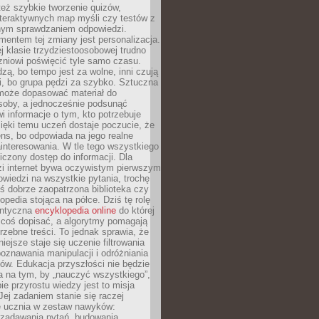
też szybkie tworzenie quizów,
nteraktywnych map myśli czy testów z
ym sprawdzaniem odpowiedzi.
mentem tej zmiany jest personalizacja.
j klasie trzydziestoosobowej trudno
niowi poświęcić tyle samo czasu.
dzą, bo tempo jest za wolne, inni czują
i, bo grupa pędzi za szybko. Sztuczna
 może dopasować materiał do
osoby, a jednocześnie podsunąć
i informacje o tym, kto potrzebuje
ięki temu uczeń dostaje poczucie, że
ns, bo odpowiada na jego realne
ainteresowania. W tle tego wszystkiego
niczony dostęp do informacji. Dla
zi internet bywa oczywistym pierwszym
wiedzi na wszystkie pytania, trochę
yś dobrze zaopatrzona biblioteka czy
opedia stojąca na półce. Dziś tę rolę
antyczna
encyklopedia online
do której
coś dopisać, a algorytmy pomagają
rzebne treści. To jednak sprawia, że
iejsze staje się uczenie filtrowania
oznawania manipulacji i odróżniania
któw. Edukacja przyszłości nie będzie
a na tym, by „nauczyć wszystkiego”,
ie przyrostu wiedzy jest to misja
Jej zadaniem stanie się raczej
 ucznia w zestaw nawyków:
 zadawania pytań, budowania