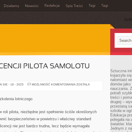
Redakcja
Tagi
Tagi
Działamy
Nowości
Spis Treści
SUB
Ć
ICENCJI PILOTA SAMOLOTU
Sztuczna int
kojarzyła się
natomiast wc
domów jako r
CZY
SIE - 18 - 2025
MOŻLIWOŚĆ KOMENTOWANIA
ZOSTAŁA
ZDOBYCIE
nauczania. Z
LICENCJI
potrafi szyb
PILOTA
treści i po
SAMOLOTU
kolenia lotniczego
JEST
drugiej – wy
TRUDNE
przestaną sa
szkoła w og
roli pilota, niezbędne jest spełnienie ściśle określonych
Edukacja prz
ewnić bezpieczeństwo w powietrzu i właściwy standard
polegała na
światów: kla
icencji nie jest bardzo trudna, lecz będzie wymagała
Jednym z na