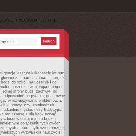
SCRIBE
FACEBOOK
TWITTER
eligencja jeszcze kilkanaście lat temu
 głównie z filmami science fiction, dziś
hodzi do szkół, na uczelnie i do
ealne narzędzie wspierające proces
 jednej strony budzi zachwyt, bo
ko odpowiadać na pytania, generować
magać w rozwiązywaniu problemów. Z
wołuje obawy, czy uczniowie nie
modzielnie myśleć i czy tradycyjna
óle ma szansę z nią konkurować.
yszłości w dużej mierze będzie
 umiejętnym połączeniu tych dwóch
sycznych metod i cyfrowych narzędzi.
jwiększych wyzwań dla nauczycieli