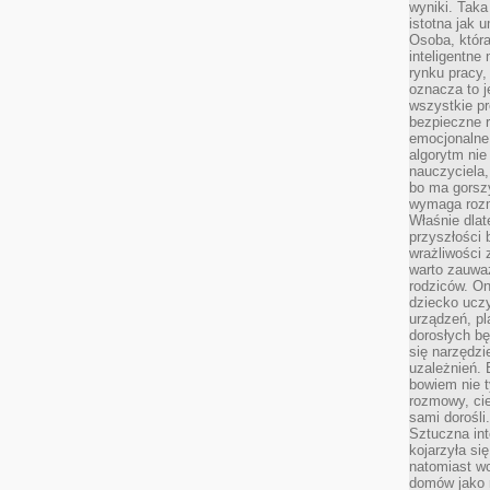
wyniki. Taka 
istotna jak 
Osoba, która
inteligentne
rynku pracy,
oznacza to j
wszystkie p
bezpieczne r
emocjonalne 
algorytm nie
nauczyciela,
bo ma gorszy
wymaga rozmo
Właśnie dlat
przyszłości 
wrażliwości
warto zauważ
rodziców. On
dziecko uczy
urządzeń, pla
dorosłych bę
się narzędzi
uzależnień. 
bowiem nie t
rozmowy, cie
sami dorośli.
Sztuczna int
kojarzyła się
natomiast wc
domów jako r