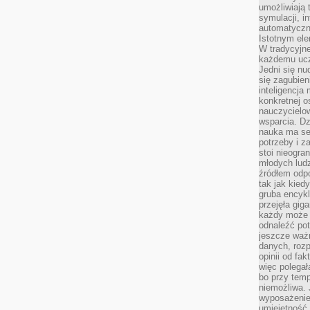
umożliwiają 
symulacji, i
automatyczn
Istotnym ele
W tradycyjne
każdemu ucz
Jedni się nu
się zagubien
inteligencja
konkretnej 
nauczycielow
wsparcia. Dz
nauka ma se
potrzeby i z
stoi nieogra
młodych lud
źródłem odpo
tak jak kied
gruba encykl
przejęła gig
każdy może 
odnaleźć pot
jeszcze ważn
danych, rozp
opinii od fa
więc polegał
bo przy temp
niemożliwa. 
wyposażenie
umiejętność