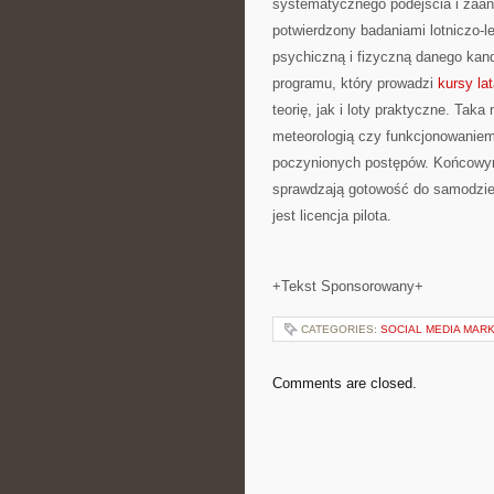
systematycznego podejścia i zaan
potwierdzony badaniami lotniczo-
psychiczną i fizyczną danego kan
programu, który prowadzi
kursy la
teorię, jak i loty praktyczne. Tak
meteorologią czy funkcjonowaniem
poczynionych postępów. Końcowym
sprawdzają gotowość do samodziel
jest licencja pilota.
+Tekst Sponsorowany+
CATEGORIES:
SOCIAL MEDIA MAR
Comments are closed.