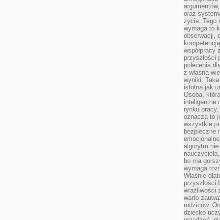
argumentów, 
oraz systema
życie. Tego 
wymaga to k
obserwacji, 
kompetencją
współpracy z
przyszłości 
polecenia dl
z własną wi
wyniki. Taka 
istotna jak 
Osoba, która
inteligentne
rynku pracy,
oznacza to j
wszystkie p
bezpieczne r
emocjonalne 
algorytm nie
nauczyciela,
bo ma gorszy
wymaga rozmo
Właśnie dlat
przyszłości 
wrażliwości
warto zauważ
rodziców. On
dziecko uczy
urządzeń, pla