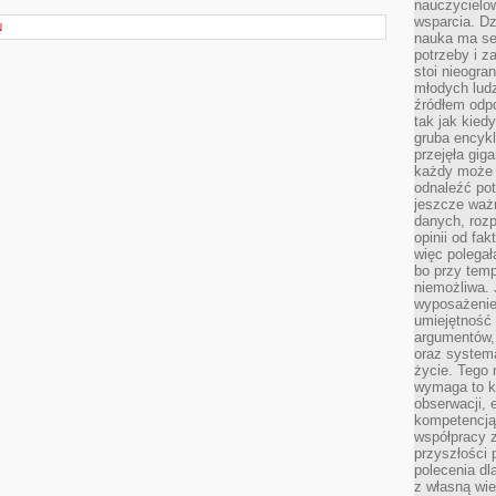
nauczycielow
wsparcia. Dz
N
nauka ma se
potrzeby i z
stoi nieogra
młodych lud
źródłem odpo
tak jak kied
gruba encykl
przejęła gig
każdy może 
odnaleźć pot
jeszcze ważn
danych, rozp
opinii od fa
więc polegał
bo przy temp
niemożliwa. 
wyposażenie
umiejętność
argumentów, 
oraz systema
życie. Tego 
wymaga to k
obserwacji, 
kompetencją
współpracy z
przyszłości 
polecenia dl
z własną wi