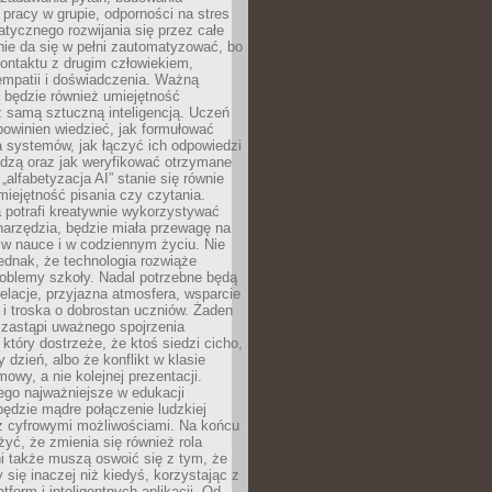
pracy w grupie, odporności na stres
tycznego rozwijania się przez całe
nie da się w pełni zautomatyzować, bo
ontaktu z drugim człowiekiem,
empatii i doświadczenia. Ważną
 będzie również umiejętność
 samą sztuczną inteligencją. Uczeń
powinien wiedzieć, jak formułować
a systemów, jak łączyć ich odpowiedzi
edzą oraz jak weryfikować otrzymane
„alfabetyzacja AI” stanie się równie
umiejętność pisania czy czytania.
 potrafi kreatywnie wykorzystywać
 narzędzia, będzie miała przewagę na
 w nauce i w codziennym życiu. Nie
ednak, że technologia rozwiąże
roblemy szkoły. Nadal potrzebne będą
elacje, przyjazna atmosfera, wsparcie
i troska o dobrostan uczniów. Żaden
 zastąpi uważnego spojrzenia
 który dostrzeże, że ktoś siedzi cicho,
 dzień, albo że konflikt w klasie
wy, a nie kolejnej prezentacji.
ego najważniejsze w edukacji
będzie mądre połączenie ludzkiej
 z cyfrowymi możliwościami. Na końcu
yć, że zmienia się również rola
i także muszą oswoić się z tym, że
 się inaczej niż kiedyś, korzystając z
tform i inteligentnych aplikacji. Od