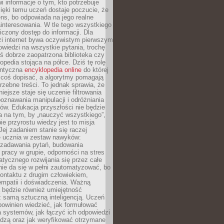
i informacje o tym, kto potrzebuje
ięki temu uczeń dostaje poczucie, że
ns, bo odpowiada na jego realne
ainteresowania. W tle tego wszystkiego
niczony dostęp do informacji. Dla
zi internet bywa oczywistym pierwszym
wiedzi na wszystkie pytania, trochę
yś dobrze zaopatrzona biblioteka czy
opedia stojąca na półce. Dziś tę rolę
antyczna
encyklopedia online
do której
coś dopisać, a algorytmy pomagają
rzebne treści. To jednak sprawia, że
iejsze staje się uczenie filtrowania
oznawania manipulacji i odróżniania
któw. Edukacja przyszłości nie będzie
a na tym, by „nauczyć wszystkiego”,
ie przyrostu wiedzy jest to misja
Jej zadaniem stanie się raczej
 ucznia w zestaw nawyków:
 zadawania pytań, budowania
pracy w grupie, odporności na stres
tycznego rozwijania się przez całe
nie da się w pełni zautomatyzować, bo
ontaktu z drugim człowiekiem,
empatii i doświadczenia. Ważną
 będzie również umiejętność
 samą sztuczną inteligencją. Uczeń
powinien wiedzieć, jak formułować
a systemów, jak łączyć ich odpowiedzi
edzą oraz jak weryfikować otrzymane