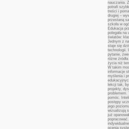
nauczania. Z
potrafi szyb
treści i po
drugiej – wy
przestaną sa
szkoła w og
Edukacja prz
polegała na
światów: kla
Jednym z na
staje się dz
technologii.
pytanie, zw
różne źródła
życia niż ten
W takim mod
informacje s
myślenia i 
edukacyjnych
lekcji tak, 
projekty, dy
problemem. 
pomóc. Intel
postępy ucz
jego poziomu
wizualizują 
już opanowa
popracować. 
indywidualn
ocenia syst