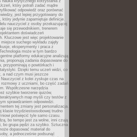
iś nauka krytycznego korzystania z
 Uczeń, który potrafi zadać mądre
eryfikować odpowiedź oraz porównać
 wiedzy, jest lepiej przygotowany do
, który jedynie zapamiętuje definicje.
elu nauczyciel z osoby przekazującej
taje się przewodnikiem, trenerem
projektantem doświadczeń
. Kluczowe jest więc projektowanie
by miejsce suchego wykładu zajęły
skusje, eksperymenty i praca z
Technologia może w tym bardzo
igentne platformy edukacyjne analizują
nia, proponują zadania dopasowane do
, przypominają o powtórkach i
statystyki. Dzięki temu uczeń widzi, co
ł, a nad czym musi jeszcze
Nauczyciel z kolei zyskuje czas na
e rozmowy z uczniami, bo część zadań
em. Współczesne narzędzia
też szybkie tworzenie quizów,
nteraktywnych map myśli czy testów z
ym sprawdzaniem odpowiedzi.
mentem tej zmiany jest personalizacja.
j klasie trzydziestoosobowej trudno
niowi poświęcić tyle samo czasu.
dzą, bo tempo jest za wolne, inni czują
i, bo grupa pędzi za szybko. Sztuczna
 może dopasować materiał do
osoby, a jednocześnie podsunąć