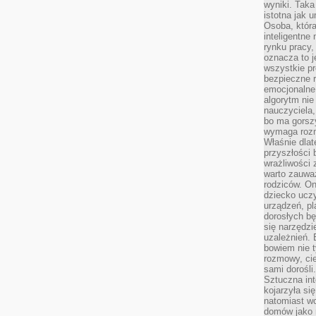
wyniki. Taka 
istotna jak 
Osoba, która
inteligentne
rynku pracy,
oznacza to j
wszystkie p
bezpieczne r
emocjonalne 
algorytm nie
nauczyciela,
bo ma gorszy
wymaga rozmo
Właśnie dlat
przyszłości 
wrażliwości
warto zauważ
rodziców. On
dziecko uczy
urządzeń, pla
dorosłych bę
się narzędzi
uzależnień. 
bowiem nie t
rozmowy, cie
sami dorośli.
Sztuczna int
kojarzyła się
natomiast wc
domów jako r