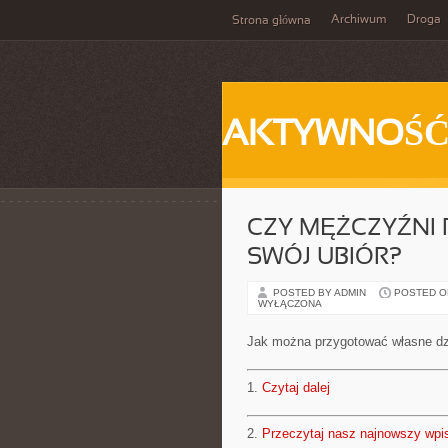
Archiwum
Droga
Strona główna
AKTYWNOŚ
CZY MĘŻCZYŹNI
SWÓJ UBIÓR?
POSTED BY ADMIN
POSTED ON 
WYŁĄCZONA
Jak można przygotować własne dz
1.
Czytaj dalej
2.
Przeczytaj nasz najnowszy wpi