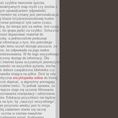
też szybkie tworzenie quizów,
nteraktywnych map myśli czy testów z
ym sprawdzaniem odpowiedzi.
mentem tej zmiany jest personalizacja.
j klasie trzydziestoosobowej trudno
niowi poświęcić tyle samo czasu.
dzą, bo tempo jest za wolne, inni czują
i, bo grupa pędzi za szybko. Sztuczna
 może dopasować materiał do
osoby, a jednocześnie podsunąć
i informacje o tym, kto potrzebuje
ięki temu uczeń dostaje poczucie, że
ns, bo odpowiada na jego realne
ainteresowania. W tle tego wszystkiego
niczony dostęp do informacji. Dla
zi internet bywa oczywistym pierwszym
wiedzi na wszystkie pytania, trochę
yś dobrze zaopatrzona biblioteka czy
opedia stojąca na półce. Dziś tę rolę
antyczna
encyklopedia online
do której
coś dopisać, a algorytmy pomagają
rzebne treści. To jednak sprawia, że
iejsze staje się uczenie filtrowania
oznawania manipulacji i odróżniania
któw. Edukacja przyszłości nie będzie
a na tym, by „nauczyć wszystkiego”,
ie przyrostu wiedzy jest to misja
Jej zadaniem stanie się raczej
 ucznia w zestaw nawyków:
 zadawania pytań, budowania