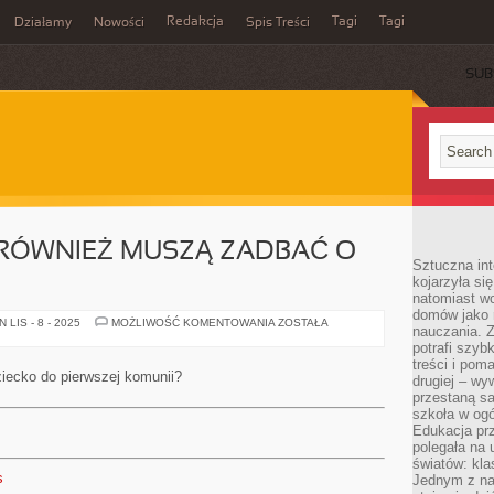
Redakcja
Tagi
Tagi
Działamy
Nowości
Spis Treści
SUB
Ć
 RÓWNIEŻ MUSZĄ ZADBAĆ O
Sztuczna int
kojarzyła się
natomiast wc
domów jako r
CZY
LIS - 8 - 2025
MOŻLIWOŚĆ KOMENTOWANIA
ZOSTAŁA
nauczania. Z
MĘŻCZYŹNI
RÓWNIEŻ
potrafi szyb
MUSZĄ
treści i po
ZADBAĆ
iecko do pierwszej komunii?
drugiej – wy
O
SWÓJ
przestaną sa
UBIÓR?
szkoła w og
Edukacja prz
polegała na
światów: kla
s
Jednym z na