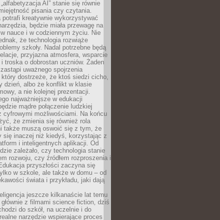
„alfabetyzacja AI” stanie się równie
umiejętność pisania czy czytania.
 potrafi kreatywnie wykorzystywać
 narzędzia, będzie miała przewagę na
 w nauce i w codziennym życiu. Nie
ednak, że technologia rozwiąże
roblemy szkoły. Nadal potrzebne będą
elacje, przyjazna atmosfera, wsparcie
i troska o dobrostan uczniów. Żaden
 zastąpi uważnego spojrzenia
 który dostrzeże, że ktoś siedzi cicho,
 dzień, albo że konflikt w klasie
wy, a nie kolejnej prezentacji.
ego najważniejsze w edukacji
będzie mądre połączenie ludzkiej
 z cyfrowymi możliwościami. Na końcu
yć, że zmienia się również rola
i także muszą oswoić się z tym, że
 się inaczej niż kiedyś, korzystając z
tform i inteligentnych aplikacji. Od
dzie zależało, czy technologia stanie
em rozwoju, czy źródłem rozproszenia i
Edukacja przyszłości zaczyna się
ylko w szkole, ale także w domu – od
kawości świata i przykładu, jaki dają
eligencja jeszcze kilkanaście lat temu
 głównie z filmami science fiction, dziś
hodzi do szkół, na uczelnie i do
ealne narzędzie wspierające proces