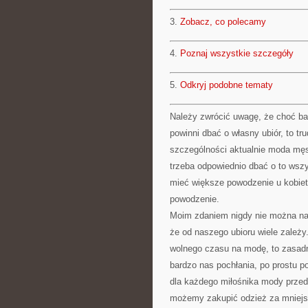
3.
Zobacz, co polecamy
4.
Poznaj wszystkie szczegóły
5.
Odkryj podobne tematy
Należy zwrócić uwagę, że choć bard
powinni dbać o własny ubiór, to tr
szczególności aktualnie moda męs
trzeba odpowiednio dbać o to wsz
mieć większe powodzenie u kobiet.
powodzenie.
Moim zdaniem nigdy nie można natu
że od naszego ubioru wiele zależy
wolnego czasu na modę, to zasadn
bardzo nas pochłania, po prostu 
dla każdego miłośnika mody przeds
możemy zakupić odzież za mniejs