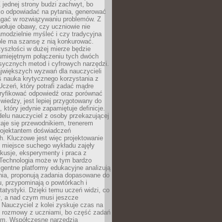
 jednej strony budzi zachwyt, bo
ko odpowiadać na pytania, generować
magać w rozwiązywaniu problemów. Z
wołuje obawy, czy uczniowie nie
modzielnie myśleć i czy tradycyjna
óle ma szansę z nią konkurować.
yszłości w dużej mierze będzie
 umiejętnym połączeniu tych dwóch
sycznych metod i cyfrowych narzędzi.
jwiększych wyzwań dla nauczycieli
iś nauka krytycznego korzystania z
 Uczeń, który potrafi zadać mądre
eryfikować odpowiedź oraz porównać
 wiedzy, jest lepiej przygotowany do
, który jedynie zapamiętuje definicje.
elu nauczyciel z osoby przekazującej
taje się przewodnikiem, trenerem
projektantem doświadczeń
. Kluczowe jest więc projektowanie
by miejsce suchego wykładu zajęły
skusje, eksperymenty i praca z
Technologia może w tym bardzo
igentne platformy edukacyjne analizują
nia, proponują zadania dopasowane do
, przypominają o powtórkach i
statystyki. Dzięki temu uczeń widzi, co
ł, a nad czym musi jeszcze
Nauczyciel z kolei zyskuje czas na
e rozmowy z uczniami, bo część zadań
em. Współczesne narzędzia