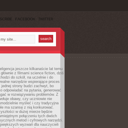
SCRIBE
FACEBOOK
TWITTER
eligencja jeszcze kilkanaście lat temu
 głównie z filmami science fiction, dziś
hodzi do szkół, na uczelnie i do
ealne narzędzie wspierające proces
 jednej strony budzi zachwyt, bo
ko odpowiadać na pytania, generować
magać w rozwiązywaniu problemów. Z
wołuje obawy, czy uczniowie nie
modzielnie myśleć i czy tradycyjna
óle ma szansę z nią konkurować.
yszłości w dużej mierze będzie
 umiejętnym połączeniu tych dwóch
sycznych metod i cyfrowych narzędzi.
jwiększych wyzwań dla nauczycieli