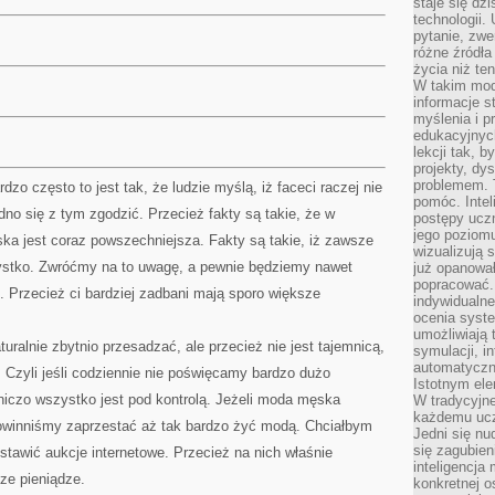
staje się dz
technologii.
pytanie, zw
różne źródła
życia niż ten
W takim mod
informacje s
myślenia i 
edukacyjnych
lekcji tak, 
projekty, dy
problemem. 
zo często to jest tak, że ludzie myślą, iż faceci raczej nie
pomóc. Intel
udno się z tym zgodzić. Przecież fakty są takie, że w
postępy ucz
jego poziomu
ka jest coraz powszechniejsza. Fakty są takie, iż zawsze
wizualizują 
ystko. Zwróćmy na to uwagę, a pewnie będziemy nawet
już opanowa
popracować. 
 Przecież ci bardziej zadbani mają sporo większe
indywidualn
ocenia syst
umożliwiają 
ralnie zbytnio przesadzać, ale przecież nie jest tajemnicą,
symulacji, i
automatyczn
. Czyli jeśli codziennie nie poświęcamy bardzo dużo
Istotnym ele
iczo wszystko jest pod kontrolą. Jeżeli moda męska
W tradycyjne
każdemu ucz
powinniśmy zaprzestać aż tak bardzo żyć modą. Chciałbym
Jedni się nu
się zagubien
tawić aukcje internetowe. Przecież na nich właśnie
inteligencja
ze pieniądze.
konkretnej 