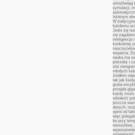
umożliwiają 
symulacji, i
automatyczn
Istotnym ele
W tradycyjne
każdemu ucz
Jedni się nu
się zagubien
inteligencja
konkretnej 
nauczycielow
wsparcia. Dz
nauka ma se
potrzeby i z
stoi nieogra
młodych lud
źródłem odpo
tak jak kied
gruba encykl
przejęła gig
każdy może 
odnaleźć pot
jeszcze ważn
danych, rozp
opinii od fa
więc polegał
bo przy temp
niemożliwa. 
wyposażenie
umiejętność