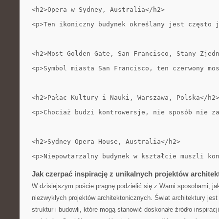
<h2>Opera w Sydney, Australia</h2>
<p>Ten ikoniczny budynek określany jest często 
<h2>Most Golden Gate, San Francisco, Stany Zjed
<p>Symbol miasta San Francisco, ten czerwony mo
<h2>Pałac Kultury i Nauki, Warszawa, Polska</h2
<p>Chociaż budzi kontrowersje, nie sposób nie z
<h2>Sydney Opera House, Australia</h2>
<p>Niepowtarzalny budynek w kształcie muszli ko
Jak czerpać inspirację z unikalnych projektów archite
W dzisiejszym poście pragnę⁣ podzielić‍ się z Wami sposobami, jak
niezwykłych projektów architektonicznych. Świat architektury jest
struktur i budowli, które mogą stanowić doskonałe źródło inspiracj