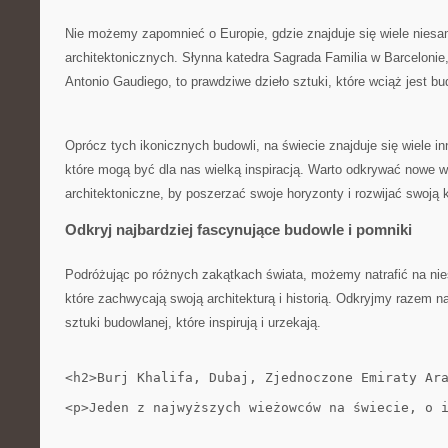
Nie możemy​ zapomnieć o Europie, gdzie znajduje się wiele nies
architektonicznych. Słynna katedra Sagrada‍ Familia‍ w ‍Barcelonie
Antonio Gaudiego, ​to prawdziwe ‍dzieło ⁣sztuki, które ‌wciąż jest b
Oprócz tych ikonicznych budowli, na świecie znajduje⁢ się wiele i
które mogą być dla nas wielką inspiracją. Warto odkrywać nowe wz
architektoniczne,‌ by⁢ poszerzać ⁣swoje horyzonty i‌ rozwijać swoją 
Odkryj najbardziej fascynujące budowle i pomniki
Podróżując po ‍różnych zakątkach świata, możemy natrafić na nies
które zachwycają⁤ swoją architekturą ‌i⁢ historią. Odkryjmy razem na
sztuki budowlanej, które inspirują ⁣i urzekają.
<h2>Burj Khalifa, Dubaj, Zjednoczone Emiraty Ar
<p>Jeden z najwyższych wieżowców na świecie, o 