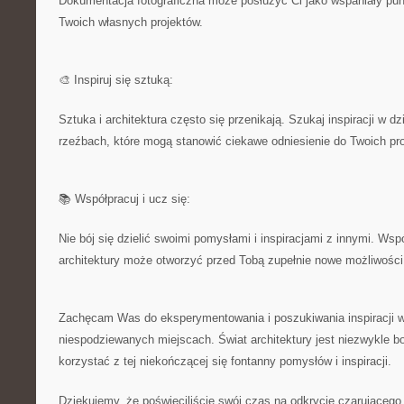
Dokumentacja fotograficzna może posłużyć Ci jako wspaniały punkt
Twoich własnych ⁢projektów.
🎨 Inspiruj ⁤się ​sztuką:
Sztuka i⁢ architektura często się przenikają. Szukaj inspiracji w ⁣d
rzeźbach, które mogą stanowić ciekawe odniesienie do Twoich pro
📚 Współpracuj i ⁤ucz się:
Nie bój się dzielić swoimi pomysłami i inspiracjami z innymi. Ws
architektury może otworzyć przed Tobą zupełnie⁣ nowe możliwości
Zachęcam Was do eksperymentowania i‍ poszukiwania inspiracji w
niespodziewanych⁢ miejscach. Świat architektury jest niezwykle‌ b
korzystać⁤ z tej‌ niekończącej się fontanny ​pomysłów i inspiracji.
Dziękujemy, ⁢że poświęciliście swój czas⁤ na odkrycie czarującego