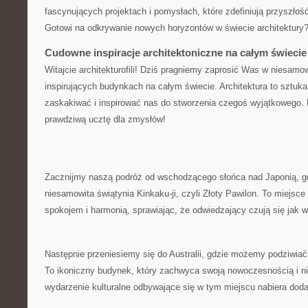
fascynujących projektach i pomysłach, które ​zdefiniują przyszłość
Gotowi na odkrywanie nowych horyzontów w świecie architektury?
Cudowne‍ inspiracje architektoniczne na całym świecie
Witajcie architekturofili! Dziś pragniemy⁤ zaprosić‍ Was w⁤ niesamow
inspirujących⁢ budynkach ‍na całym świecie.‍ Architektura to‍ sztuk
zaskakiwać i inspirować nas‍ do stworzenia czegoś wyjątkowego. ​
prawdziwą ucztę dla ​zmysłów!
Zacznijmy​ naszą​ podróż od ⁣wschodzącego słońca nad Japonią, gd
niesamowita świątynia Kinkaku-ji, czyli Złoty Pawilon. To miejs
spokojem i harmonią, sprawiając, że odwiedzający czują się jak 
Następnie przeniesiemy się do Australii, gdzie możemy podziwiać
‌To ikoniczny budynek, który zachwyca‍ swoją nowoczesnością i 
wydarzenie kulturalne odbywające się w tym miejscu nabiera ⁣dod