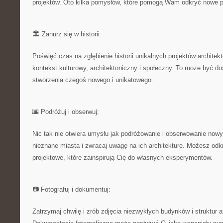
projektów. Oto ⁢kilka pomysłów, które⁣ pomogą Wam⁤ odkryć nowe 
🏛️ ‌Zanurz się w historii:
Poświęć czas na zgłębienie historii unikalnych projektów architek
kontekst kulturowy, architektoniczny i społeczny. To może ⁤być do
stworzenia ⁣czegoś ⁤nowego i⁢ unikatowego.
🌆 Podróżuj i obserwuj:
Nic tak nie otwiera umysłu jak podróżowanie ‍i obserwowanie nowy
⁢nieznane miasta‍ i ‍zwracaj uwagę ‍na ich ⁢architekturę. Możesz o
projektowe, które ‍zainspirują Cię do własnych eksperymentów.
📷 Fotografuj i dokumentuj: ‌
Zatrzymaj chwilę​ i zrób zdjęcia niezwykłych budynków ‍i struktur 