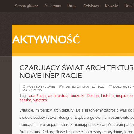
Archiwum
Droga
Reda
Strona główna
Działamy
Nowości
AKTYWNOŚĆ
CZARUJĄCY ŚWIAT ARCHITEKTUR
NOWE INSPIRACJE
POSTED BY ADMIN
POSTED ON MAR - 11 - 2025
MOŻLIWOŚĆ 
WYŁĄCZONA
Tagi:
aranżacja
,
architektura
,
budynki
,
Design
,
historia
,
inspiracje
sztuka
,
wnętrza
Witajcie, miłośnicy architektury! Dziś pragniemy zaprosić⁢ was do 
świecie​ budownictwa i designu. Bądźcie⁢ gotowi na niesamowite 
trendach i inspiracjach, które zmieniają oblicze⁤ współczesnej⁣ arc
Architektury: Odkryj Nowe Inspiracje” to niezwykłe wydanie, które 