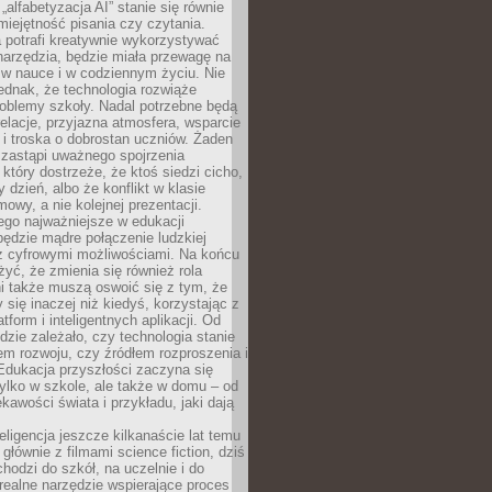
„alfabetyzacja AI” stanie się równie
umiejętność pisania czy czytania.
 potrafi kreatywnie wykorzystywać
 narzędzia, będzie miała przewagę na
 w nauce i w codziennym życiu. Nie
ednak, że technologia rozwiąże
roblemy szkoły. Nadal potrzebne będą
elacje, przyjazna atmosfera, wsparcie
i troska o dobrostan uczniów. Żaden
 zastąpi uważnego spojrzenia
 który dostrzeże, że ktoś siedzi cicho,
 dzień, albo że konflikt w klasie
wy, a nie kolejnej prezentacji.
ego najważniejsze w edukacji
będzie mądre połączenie ludzkiej
 z cyfrowymi możliwościami. Na końcu
yć, że zmienia się również rola
i także muszą oswoić się z tym, że
 się inaczej niż kiedyś, korzystając z
tform i inteligentnych aplikacji. Od
dzie zależało, czy technologia stanie
em rozwoju, czy źródłem rozproszenia i
Edukacja przyszłości zaczyna się
ylko w szkole, ale także w domu – od
kawości świata i przykładu, jaki dają
eligencja jeszcze kilkanaście lat temu
 głównie z filmami science fiction, dziś
hodzi do szkół, na uczelnie i do
ealne narzędzie wspierające proces