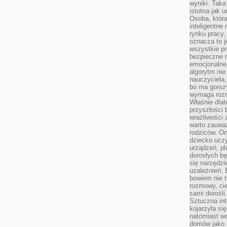
wyniki. Taka 
istotna jak 
Osoba, która
inteligentne
rynku pracy,
oznacza to j
wszystkie p
bezpieczne r
emocjonalne 
algorytm nie
nauczyciela,
bo ma gorszy
wymaga rozmo
Właśnie dlat
przyszłości 
wrażliwości
warto zauważ
rodziców. On
dziecko uczy
urządzeń, pla
dorosłych bę
się narzędzi
uzależnień. 
bowiem nie t
rozmowy, cie
sami dorośli.
Sztuczna int
kojarzyła się
natomiast wc
domów jako r