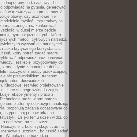
 jednej strony budzi zachwyt, bo
ko odpowiadać na pytania, generować
magać w rozwiązywaniu problemów. Z
wołuje obawy, czy uczniowie nie
modzielnie myśleć i czy tradycyjna
óle ma szansę z nią konkurować.
yszłości w dużej mierze będzie
 umiejętnym połączeniu tych dwóch
sycznych metod i cyfrowych narzędzi.
jwiększych wyzwań dla nauczycieli
iś nauka krytycznego korzystania z
 Uczeń, który potrafi zadać mądre
eryfikować odpowiedź oraz porównać
 wiedzy, jest lepiej przygotowany do
, który jedynie zapamiętuje definicje.
elu nauczyciel z osoby przekazującej
taje się przewodnikiem, trenerem
projektantem doświadczeń
. Kluczowe jest więc projektowanie
by miejsce suchego wykładu zajęły
skusje, eksperymenty i praca z
Technologia może w tym bardzo
igentne platformy edukacyjne analizują
nia, proponują zadania dopasowane do
, przypominają o powtórkach i
statystyki. Dzięki temu uczeń widzi, co
ł, a nad czym musi jeszcze
Nauczyciel z kolei zyskuje czas na
e rozmowy z uczniami, bo część zadań
em. Współczesne narzędzia