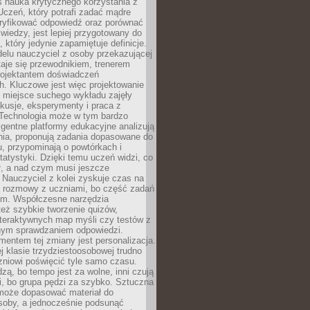
iś nauka krytycznego korzystania z
 Uczeń, który potrafi zadać mądre
eryfikować odpowiedź oraz porównać
 wiedzy, jest lepiej przygotowany do
, który jedynie zapamiętuje definicje.
elu nauczyciel z osoby przekazującej
taje się przewodnikiem, trenerem
projektantem doświadczeń
. Kluczowe jest więc projektowanie
by miejsce suchego wykładu zajęły
skusje, eksperymenty i praca z
Technologia może w tym bardzo
igentne platformy edukacyjne analizują
nia, proponują zadania dopasowane do
, przypominają o powtórkach i
statystyki. Dzięki temu uczeń widzi, co
ł, a nad czym musi jeszcze
Nauczyciel z kolei zyskuje czas na
e rozmowy z uczniami, bo część zadań
em. Współczesne narzędzia
też szybkie tworzenie quizów,
nteraktywnych map myśli czy testów z
ym sprawdzaniem odpowiedzi.
mentem tej zmiany jest personalizacja.
j klasie trzydziestoosobowej trudno
niowi poświęcić tyle samo czasu.
dzą, bo tempo jest za wolne, inni czują
i, bo grupa pędzi za szybko. Sztuczna
 może dopasować materiał do
osoby, a jednocześnie podsunąć