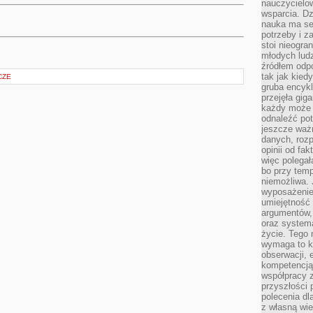
nauczycielow
wsparcia. Dz
nauka ma se
potrzeby i z
stoi nieogra
młodych lud
źródłem odpo
tak jak kied
CZE
gruba encykl
przejęła gig
każdy może 
odnaleźć pot
jeszcze ważn
danych, rozp
opinii od fa
więc polegał
bo przy temp
niemożliwa. 
wyposażenie
umiejętność
argumentów, 
oraz systema
życie. Tego 
wymaga to k
obserwacji, 
kompetencją
współpracy z
przyszłości 
polecenia dl
z własną wi