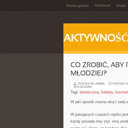
Archiwum
Droga
Strona główna
AKTYWNOŚ
CO ZROBIĆ, ABY
MŁODZIEJ?
POSTED BY ADMIN
POSTED ON
WYŁĄCZONA
Tagi:
dziewczyny
,
kobiety
,
kosmet
W jaki sposób można ukryć swój 
W panujących czasach ciężko jest
każdy posiada inny styl, inną uro