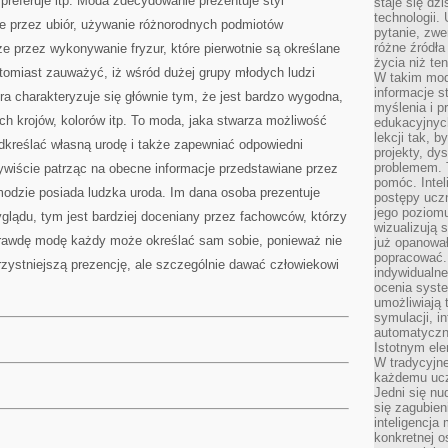
 preferuje itp. Moda zdecydowanie prezentuje styl
staje się dz
technologii.
nie przez ubiór, używanie różnorodnych podmiotów
pytanie, zw
różne źródła
że przez wykonywanie fryzur, które pierwotnie są określane
życia niż ten
tomiast zauważyć, iż wśród dużej grupy młodych ludzi
W takim mod
informacje s
a charakteryzuje się głównie tym, że jest bardzo wygodna,
myślenia i 
ch krojów, kolorów itp. To moda, jaka stwarza możliwość
edukacyjnych
lekcji tak, 
dkreślać własną urodę i także zapewniać odpowiedni
projekty, dy
problemem. 
wiście patrząc na obecne informacje przedstawiane przez
pomóc. Intel
odzie posiada ludzka uroda. Im dana osoba prezentuje
postępy ucz
jego poziomu
glądu, tym jest bardziej doceniany przez fachowców, którzy
wizualizują 
prawdę modę każdy może określać sam sobie, ponieważ nie
już opanowa
popracować. 
zystniejszą prezencję, ale szczególnie dawać człowiekowi
indywidualn
ocenia syst
umożliwiają 
symulacji, i
automatyczn
Istotnym ele
W tradycyjne
każdemu ucz
Jedni się nu
się zagubien
inteligencja
konkretnej 