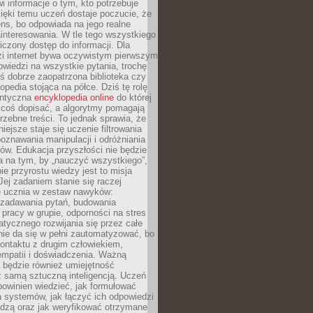
i informacje o tym, kto potrzebuje
ięki temu uczeń dostaje poczucie, że
ns, bo odpowiada na jego realne
ainteresowania. W tle tego wszystkiego
niczony dostęp do informacji. Dla
zi internet bywa oczywistym pierwszym
wiedzi na wszystkie pytania, trochę
yś dobrze zaopatrzona biblioteka czy
opedia stojąca na półce. Dziś tę rolę
antyczna
encyklopedia online
do której
coś dopisać, a algorytmy pomagają
rzebne treści. To jednak sprawia, że
iejsze staje się uczenie filtrowania
oznawania manipulacji i odróżniania
któw. Edukacja przyszłości nie będzie
a na tym, by „nauczyć wszystkiego”,
ie przyrostu wiedzy jest to misja
Jej zadaniem stanie się raczej
 ucznia w zestaw nawyków:
 zadawania pytań, budowania
pracy w grupie, odporności na stres
tycznego rozwijania się przez całe
nie da się w pełni zautomatyzować, bo
ontaktu z drugim człowiekiem,
empatii i doświadczenia. Ważną
 będzie również umiejętność
 samą sztuczną inteligencją. Uczeń
powinien wiedzieć, jak formułować
a systemów, jak łączyć ich odpowiedzi
edzą oraz jak weryfikować otrzymane