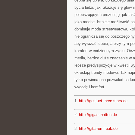
osoba się ubiera, co każdego dnia
bycia ludzi, jaki ukazuje się głów
polepszających prezencję, jak tak
jako modne. Istnieje możliwość na
dominuje moda streetwearowa, któr
nie ogranicza się do poszczególny
aby wyrażać siebie, a przy tym po
komfort w codziennym życiu. Oczy
media, bardzo duże znaczenie w m
lepsze predyspozycje w kwestii wy
określają trendy modowe. Tak na
tylko powinna ona pozwalać na kor
wygodę i komfort.
1.
http://gestuet-three-stars.de
2.
http://gigaschatten.de
3.
http://gitarren-freak.de