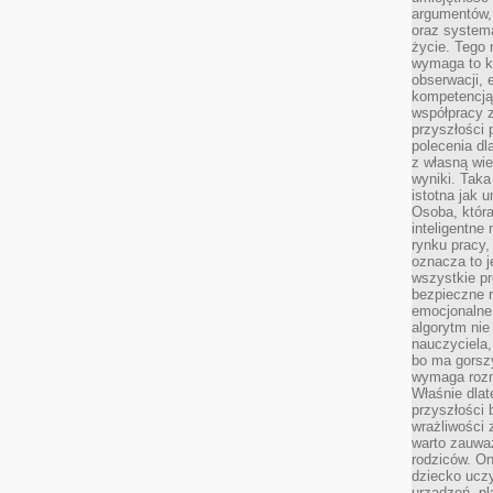
argumentów, 
oraz systema
życie. Tego 
wymaga to k
obserwacji, 
kompetencją
współpracy z
przyszłości 
polecenia dl
z własną wi
wyniki. Taka 
istotna jak 
Osoba, która
inteligentne
rynku pracy,
oznacza to j
wszystkie p
bezpieczne r
emocjonalne 
algorytm nie
nauczyciela,
bo ma gorszy
wymaga rozmo
Właśnie dlat
przyszłości 
wrażliwości
warto zauważ
rodziców. On
dziecko uczy
urządzeń, pla