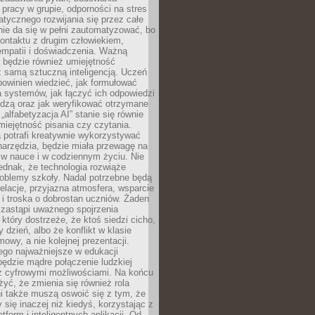
pracy w grupie, odporności na stres
tycznego rozwijania się przez całe
nie da się w pełni zautomatyzować, bo
ontaktu z drugim człowiekiem,
empatii i doświadczenia. Ważną
 będzie również umiejętność
 samą sztuczną inteligencją. Uczeń
powinien wiedzieć, jak formułować
a systemów, jak łączyć ich odpowiedzi
edzą oraz jak weryfikować otrzymane
„alfabetyzacja AI” stanie się równie
umiejętność pisania czy czytania.
 potrafi kreatywnie wykorzystywać
 narzędzia, będzie miała przewagę na
 w nauce i w codziennym życiu. Nie
ednak, że technologia rozwiąże
roblemy szkoły. Nadal potrzebne będą
elacje, przyjazna atmosfera, wsparcie
i troska o dobrostan uczniów. Żaden
 zastąpi uważnego spojrzenia
 który dostrzeże, że ktoś siedzi cicho,
 dzień, albo że konflikt w klasie
wy, a nie kolejnej prezentacji.
ego najważniejsze w edukacji
będzie mądre połączenie ludzkiej
 z cyfrowymi możliwościami. Na końcu
yć, że zmienia się również rola
i także muszą oswoić się z tym, że
 się inaczej niż kiedyś, korzystając z
tform i inteligentnych aplikacji. Od