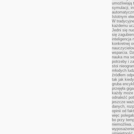
umożliwiają 
symulacji, i
automatyczn
Istotnym ele
W tradycyjne
każdemu ucz
Jedni się nu
się zagubien
inteligencja
konkretnej 
nauczycielow
wsparcia. Dz
nauka ma se
potrzeby i z
stoi nieogra
młodych lud
źródłem odpo
tak jak kied
gruba encykl
przejęła gig
każdy może 
odnaleźć pot
jeszcze ważn
danych, rozp
opinii od fa
więc polegał
bo przy temp
niemożliwa. 
wyposażenie
umiejętność