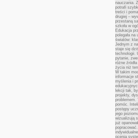
nauczania. Z
potrafi szyb
treści i po
drugiej – wy
przestaną sa
szkoła w og
Edukacja prz
polegała na
światów: kla
Jednym z na
staje się dz
technologii.
pytanie, zw
różne źródła
życia niż ten
W takim mod
informacje s
myślenia i 
edukacyjnych
lekcji tak, 
projekty, dy
problemem. 
pomóc. Intel
postępy ucz
jego poziomu
wizualizują 
już opanowa
popracować. 
indywidualn
ocenia syst