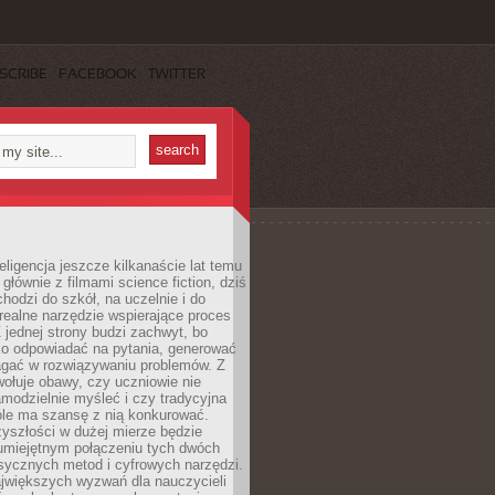
SCRIBE
FACEBOOK
TWITTER
eligencja jeszcze kilkanaście lat temu
 głównie z filmami science fiction, dziś
hodzi do szkół, na uczelnie i do
ealne narzędzie wspierające proces
 jednej strony budzi zachwyt, bo
ko odpowiadać na pytania, generować
magać w rozwiązywaniu problemów. Z
wołuje obawy, czy uczniowie nie
modzielnie myśleć i czy tradycyjna
óle ma szansę z nią konkurować.
yszłości w dużej mierze będzie
 umiejętnym połączeniu tych dwóch
sycznych metod i cyfrowych narzędzi.
jwiększych wyzwań dla nauczycieli