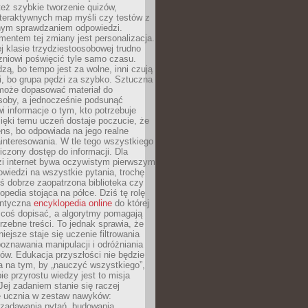
też szybkie tworzenie quizów,
nteraktywnych map myśli czy testów z
ym sprawdzaniem odpowiedzi.
mentem tej zmiany jest personalizacja.
j klasie trzydziestoosobowej trudno
niowi poświęcić tyle samo czasu.
dzą, bo tempo jest za wolne, inni czują
i, bo grupa pędzi za szybko. Sztuczna
 może dopasować materiał do
osoby, a jednocześnie podsunąć
i informacje o tym, kto potrzebuje
ięki temu uczeń dostaje poczucie, że
ns, bo odpowiada na jego realne
ainteresowania. W tle tego wszystkiego
niczony dostęp do informacji. Dla
zi internet bywa oczywistym pierwszym
wiedzi na wszystkie pytania, trochę
yś dobrze zaopatrzona biblioteka czy
opedia stojąca na półce. Dziś tę rolę
antyczna
encyklopedia online
do której
coś dopisać, a algorytmy pomagają
rzebne treści. To jednak sprawia, że
iejsze staje się uczenie filtrowania
oznawania manipulacji i odróżniania
któw. Edukacja przyszłości nie będzie
a na tym, by „nauczyć wszystkiego”,
ie przyrostu wiedzy jest to misja
Jej zadaniem stanie się raczej
 ucznia w zestaw nawyków:
 zadawania pytań, budowania