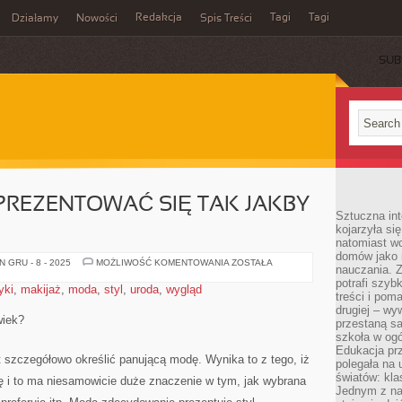
Redakcja
Tagi
Tagi
Działamy
Nowości
Spis Treści
SUB
Ć
 PREZENTOWAĆ SIĘ TAK JAKBY
Sztuczna int
kojarzyła się
natomiast wc
domów jako r
CO
 GRU - 8 - 2025
MOŻLIWOŚĆ KOMENTOWANIA
ZOSTAŁA
nauczania. Z
ZROBIĆ,
ABY
potrafi szyb
yki
,
makijaż
,
moda
,
styl
,
uroda
,
wygląd
PREZENTOWAĆ
treści i po
SIĘ
drugiej – wy
TAK
wiek?
JAKBY
przestaną sa
MŁODZIEJ?
szkoła w og
Edukacja prz
 szczegółowo określić panującą modę. Wynika to z tego, iż
polegała na
światów: kla
dę i to ma niesamowicie duże znaczenie w tym, jak wybrana
Jednym z na