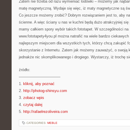
Zatem nie trzeba od razu wymieniać lodówki – możemy jak najbar
matę magnetyczną. Wydaje się więc, iż maty magnetyczne są św
Co jeszcze możemy zrobić? Dobrym rozwiązaniem jest to, aby naj
ścienne. A więc ściany u nas w kuchni będą dużo atrakcyjniej się 
mamy całkiem spory wybór takich fototapet. W szczególności na 
www.fototapety4you.pl można natrafić na wiele bardzo ciekawych 
najlepszym miejscem dla wszystkich tych, którzy chcą zakupić fo
skorzystanie z Internetu. Zatem jak możemy zauważyć, o swoją k
jednakże nic skomplikowanego i drogiego. Wystarczy, iż trochę si
źródło:
———————————
1.
kliknij, aby poznać
2.
http://photog-shinsyu.com
3.
zobacz wpis
4.
czytaj dalej
5.
http://rafaelrezoliveira.com
CATEGORIES:
MEBLE