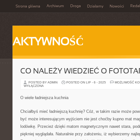
Archiwum
Droga
Reda
Strona główna
Działamy
Nowości
AKTYWNOŚĆ
CO NALEŻY WIEDZIEĆ O FOTOT
POSTED BY ADMIN
POSTED ON LIP - 6 - 2025
MOŻLIWOŚĆ K
WYŁĄCZONA
O wiele ładniejsza kuchnia
Chciałbyś mieć ładniejszą kuchnię? Cóż, w takim razie może pow
być może interesującym wyjściem nie jest choćby kupno mat ma
lodówkę. Przecież dzięki matom magnetycznym nawet stara, pod
piękniej wyglądała. Naturalnie przy założeniu, iż wybierzemy na