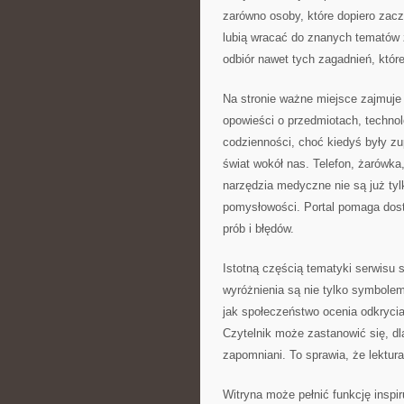
zarówno osoby, które dopiero zacz
lubią wracać do znanych tematów z
odbiór nawet tych zagadnień, któr
Na stronie ważne miejsce zajmuje
opowieści o przedmiotach, technolo
codzienności, choć kiedyś były zu
świat wokół nas. Telefon, żarówk
narzędzia medyczne nie są już tyl
pomysłowości. Portal pomaga dost
prób i błędów.
Istotną częścią tematyki serwisu s
wyróżnienia są nie tylko symbole
jak społeczeństwo ocenia odkrycia
Czytelnik może zastanowić się, dl
zapomniani. To sprawia, że lektu
Witryna może pełnić funkcję inspiru