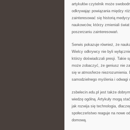
artykułów czytelnik może swobodn
odkrywając powiązania między ró
zainteresować się historią medycy
naukowców, którzy zmieniali świa
poszerzaniu zainteresowań.
Serwis pokazuje również, że nauka
Wielcy odkrywcy nie byli wyłączni
którzy doświadczali presji. Takie s
może zobaczyć, że geniusz nie za
się w atmosferze niezrozumienia. 
samodzielnego myślenia i odwagi 
zsbelecin.edu.pl jest także dobry
wiedzę ogólną. Artykuły mogą stać 
jak rozwija się technologia, dlacz
społeczeństwo reaguje na nowe od
domową.