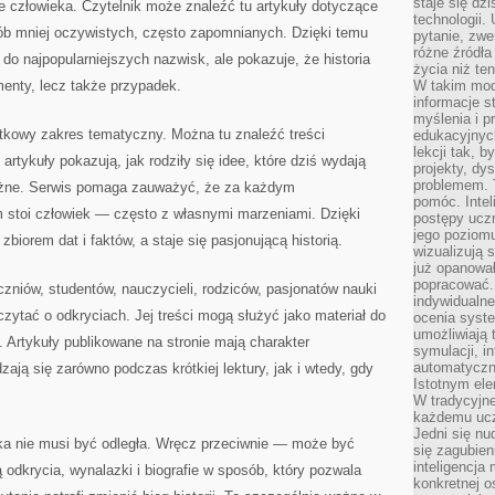
staje się dz
ie człowieka. Czytelnik może znaleźć tu artykuły dotyczące
technologii.
sób mniej oczywistych, często zapomnianych. Dzięki temu
pytanie, zw
różne źródła
 do najpopularniejszych nazwisk, ale pokazuje, że historia
życia niż ten
enty, lecz także przypadek.
W takim mod
informacje s
myślenia i 
wątkowy zakres tematyczny. Można tu znaleźć treści
edukacyjnych
lekcji tak, 
tykuły pokazują, jak rodziły się idee, które dziś wydają
projekty, dy
problemem. 
ważne. Serwis pomaga zauważyć, że za każdym
pomóc. Intel
m stoi człowiek — często z własnymi marzeniami. Dzięki
postępy ucz
jego poziomu
iorem dat i faktów, a staje się pasjonującą historią.
wizualizują 
już opanowa
popracować. 
zniów, studentów, nauczycieli, rodziców, pasjonatów nauki
indywidualn
czytać o odkryciach. Jej treści mogą służyć jako materiał do
ocenia syst
umożliwiają 
Artykuły publikowane na stronie mają charakter
symulacji, i
automatyczn
ają się zarówno podczas krótkiej lektury, jak i wtedy, gdy
Istotnym ele
.
W tradycyjne
każdemu ucz
Jedni się nu
uka nie musi być odległa. Wręcz przeciwnie — może być
się zagubien
inteligencja
 odkrycia, wynalazki i biografie w sposób, który pozwala
konkretnej 