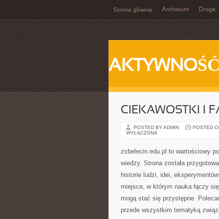
Archiwum
Droga
Strona główna
AKTYWNOŚ
CIEKAWOSTKI I 
POSTED BY ADMIN
POSTED ON
WYŁĄCZONA
zsbelecin.edu.pl to wartościowy po
wiedzy. Strona została przygotow
historie ludzi, idei, eksperymentó
miejsce, w którym nauka łączy się
mogą stać się przystępne. Polec
przede wszystkim tematyką związ