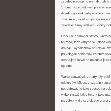
zsbelecin.edu.pl to nie tylko zbió
Strona może budować przekonanie,
dziedziną zamkniętą w laboratoria
zrozumieć, skąd wzięły się rozwią
zawdzięczamy ludziom, którzy potra
Opisując charakter strony, warto po
tekstów, lecz witryna skupiona wo
odkryć i wynalazków na rozwój św
przyciągać odbiorców zainteresow
strona jest łatwa do opisania jako
sposób.
Warto zauważyć, że artykuły publ
odbiorców. Młodszy czytelnik znaj
potraktować je jako sposób na od
wykorzystać takie teksty jako mat
przystępny dla szerokiego grona c