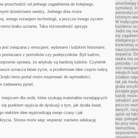
umożliwiają 
ie przechodzić od jednego zagadnienia do kolejnego,
symulacji, i
żnymi dziedzinami wiedzy. Jednego dnia może
automatyczn
Istotnym ele
ny, innego rozwojem technologii, a jeszcze innego życiem
W tradycyjne
t mimo braku uznania. Taka różnorodność sprzyja
każdemu ucz
Jedni się nu
się zagubien
inteligencja
konkretnej 
 jest związana z emocjami, wyborami i ludzkimi historiami.
nauczycielow
wsparcia. Dz
e postaciami z pomników czy podręczników. Byli ludźmi,
nauka ma se
pojrzenie sprawia, że artykuły są bardziej ludzkie. Czytelnik
potrzeby i z
stoi nieogra
wsze oznacza łatwe życie, a przełomowe idee często rodzą
młodych lud
Dzięki temu portal może inspirować do wytrwałości,
źródłem odpo
tak jak kied
w zadawaniu pytań.
gruba encykl
przejęła gig
każdy może 
m miejscem dla osób, które szukają materiałów rozwijających
odnaleźć pot
jeszcze ważn
się punktem wyjścia do dyskusji o tym, jak działa świat,
danych, rozp
ego niektóre idee wyprzedzają swoje czasy i jak
opinii od fa
więc polegał
krycia. Strona może więc wspierać zarówno edukację
bo przy temp
niemożliwa. 
wyposażenie
umiejętność