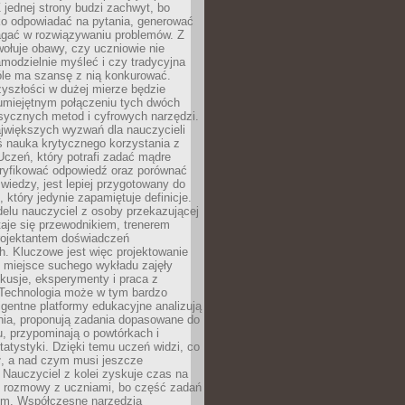
 jednej strony budzi zachwyt, bo
ko odpowiadać na pytania, generować
magać w rozwiązywaniu problemów. Z
wołuje obawy, czy uczniowie nie
modzielnie myśleć i czy tradycyjna
óle ma szansę z nią konkurować.
yszłości w dużej mierze będzie
 umiejętnym połączeniu tych dwóch
sycznych metod i cyfrowych narzędzi.
jwiększych wyzwań dla nauczycieli
iś nauka krytycznego korzystania z
 Uczeń, który potrafi zadać mądre
eryfikować odpowiedź oraz porównać
 wiedzy, jest lepiej przygotowany do
, który jedynie zapamiętuje definicje.
elu nauczyciel z osoby przekazującej
taje się przewodnikiem, trenerem
projektantem doświadczeń
. Kluczowe jest więc projektowanie
by miejsce suchego wykładu zajęły
skusje, eksperymenty i praca z
Technologia może w tym bardzo
igentne platformy edukacyjne analizują
nia, proponują zadania dopasowane do
, przypominają o powtórkach i
statystyki. Dzięki temu uczeń widzi, co
ł, a nad czym musi jeszcze
Nauczyciel z kolei zyskuje czas na
e rozmowy z uczniami, bo część zadań
em. Współczesne narzędzia