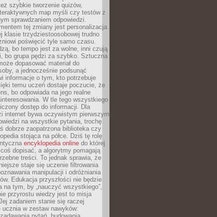
też szybkie tworzenie quizów,
nteraktywnych map myśli czy testów z
ym sprawdzaniem odpowiedzi.
mentem tej zmiany jest personalizacja.
j klasie trzydziestoosobowej trudno
niowi poświęcić tyle samo czasu.
dzą, bo tempo jest za wolne, inni czują
i, bo grupa pędzi za szybko. Sztuczna
 może dopasować materiał do
osoby, a jednocześnie podsunąć
i informacje o tym, kto potrzebuje
ięki temu uczeń dostaje poczucie, że
ns, bo odpowiada na jego realne
ainteresowania. W tle tego wszystkiego
niczony dostęp do informacji. Dla
zi internet bywa oczywistym pierwszym
wiedzi na wszystkie pytania, trochę
yś dobrze zaopatrzona biblioteka czy
opedia stojąca na półce. Dziś tę rolę
antyczna
encyklopedia online
do której
coś dopisać, a algorytmy pomagają
rzebne treści. To jednak sprawia, że
iejsze staje się uczenie filtrowania
oznawania manipulacji i odróżniania
któw. Edukacja przyszłości nie będzie
a na tym, by „nauczyć wszystkiego”,
ie przyrostu wiedzy jest to misja
Jej zadaniem stanie się raczej
 ucznia w zestaw nawyków:
 zadawania pytań, budowania