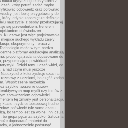
iś nauka krytycznego korzystania z
 Uczeń, który potrafi zadać mądre
eryfikować odpowiedź oraz porównać
 wiedzy, jest lepiej przygotowany do
, który jedynie zapamiętuje definicje.
elu nauczyciel z osoby przekazującej
taje się przewodnikiem, trenerem
projektantem doświadczeń
. Kluczowe jest więc projektowanie
by miejsce suchego wykładu zajęły
skusje, eksperymenty i praca z
Technologia może w tym bardzo
igentne platformy edukacyjne analizują
nia, proponują zadania dopasowane do
, przypominają o powtórkach i
statystyki. Dzięki temu uczeń widzi, co
ł, a nad czym musi jeszcze
Nauczyciel z kolei zyskuje czas na
e rozmowy z uczniami, bo część zadań
em. Współczesne narzędzia
też szybkie tworzenie quizów,
nteraktywnych map myśli czy testów z
ym sprawdzaniem odpowiedzi.
mentem tej zmiany jest personalizacja.
j klasie trzydziestoosobowej trudno
niowi poświęcić tyle samo czasu.
dzą, bo tempo jest za wolne, inni czują
i, bo grupa pędzi za szybko. Sztuczna
 może dopasować materiał do
osoby, a jednocześnie podsunąć