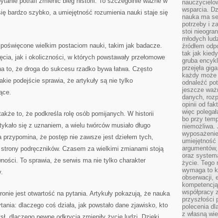
ytanie potrafi zmienić bieg historii. To szczególnie ważne w
nauczycielow
wsparcia. Dz
się bardzo szybko, a umiejętność rozumienia nauki staje się
nauka ma se
potrzeby i z
stoi nieogra
młodych lud
 poświęcone wielkim postaciom nauki, takim jak badacze.
źródłem odpo
tak jak kied
cia, jak i okoliczności, w których powstawały przełomowe
gruba encykl
przejęła gig
a to, że droga do sukcesu rzadko bywa łatwa. Często
każdy może 
kie podejście sprawia, że artykuły są nie tylko
odnaleźć pot
jeszcze ważn
ące.
danych, rozp
opinii od fa
więc polegał
także to, że podkreśla rolę osób pomijanych. W historii
bo przy temp
otykało się z uznaniem, a wielu twórców musiało długo
niemożliwa. 
wyposażenie
 przypomina, że postęp nie zawsze jest dziełem tych,
umiejętność
argumentów, 
ze strony podręczników. Czasem za wielkimi zmianami stoją
oraz systema
ności. To sprawia, że serwis ma nie tylko charakter
życie. Tego 
wymaga to k
y.
obserwacji, 
kompetencją
współpracy z
e jest otwartość na pytania. Artykuły pokazują, że nauka
przyszłości 
tania: dlaczego coś działa, jak powstało dane zjawisko, kto
polecenia dl
z własną wi
ł, dlaczego pewne odkrycia zmieniły życie ludzi. Dzięki