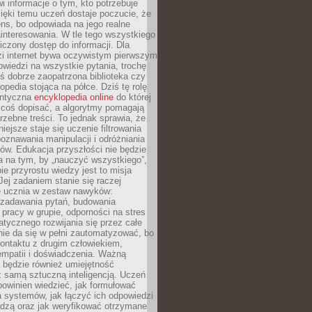
i informacje o tym, kto potrzebuje
ięki temu uczeń dostaje poczucie, że
ns, bo odpowiada na jego realne
ainteresowania. W tle tego wszystkiego
niczony dostęp do informacji. Dla
zi internet bywa oczywistym pierwszym
wiedzi na wszystkie pytania, trochę
yś dobrze zaopatrzona biblioteka czy
opedia stojąca na półce. Dziś tę rolę
antyczna
encyklopedia online
do której
coś dopisać, a algorytmy pomagają
rzebne treści. To jednak sprawia, że
iejsze staje się uczenie filtrowania
oznawania manipulacji i odróżniania
któw. Edukacja przyszłości nie będzie
a na tym, by „nauczyć wszystkiego”,
ie przyrostu wiedzy jest to misja
Jej zadaniem stanie się raczej
 ucznia w zestaw nawyków:
 zadawania pytań, budowania
pracy w grupie, odporności na stres
tycznego rozwijania się przez całe
nie da się w pełni zautomatyzować, bo
ontaktu z drugim człowiekiem,
empatii i doświadczenia. Ważną
 będzie również umiejętność
 samą sztuczną inteligencją. Uczeń
powinien wiedzieć, jak formułować
a systemów, jak łączyć ich odpowiedzi
edzą oraz jak weryfikować otrzymane