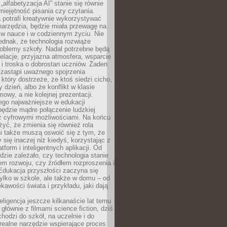
„alfabetyzacja AI” stanie się równie
umiejętność pisania czy czytania.
 potrafi kreatywnie wykorzystywać
 narzędzia, będzie miała przewagę na
 w nauce i w codziennym życiu. Nie
ednak, że technologia rozwiąże
roblemy szkoły. Nadal potrzebne będą
elacje, przyjazna atmosfera, wsparcie
i troska o dobrostan uczniów. Żaden
 zastąpi uważnego spojrzenia
 który dostrzeże, że ktoś siedzi cicho,
 dzień, albo że konflikt w klasie
wy, a nie kolejnej prezentacji.
ego najważniejsze w edukacji
będzie mądre połączenie ludzkiej
 z cyfrowymi możliwościami. Na końcu
yć, że zmienia się również rola
i także muszą oswoić się z tym, że
 się inaczej niż kiedyś, korzystając z
tform i inteligentnych aplikacji. Od
dzie zależało, czy technologia stanie
em rozwoju, czy źródłem rozproszenia i
Edukacja przyszłości zaczyna się
ylko w szkole, ale także w domu – od
kawości świata i przykładu, jaki dają
eligencja jeszcze kilkanaście lat temu
 głównie z filmami science fiction, dziś
hodzi do szkół, na uczelnie i do
ealne narzędzie wspierające proces