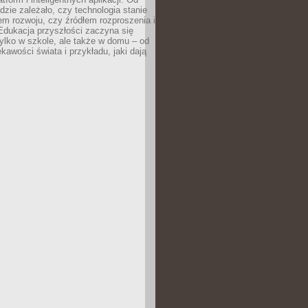
dzie zależało, czy technologia stanie
em rozwoju, czy źródłem rozproszenia i
Edukacja przyszłości zaczyna się
ylko w szkole, ale także w domu – od
kawości świata i przykładu, jaki dają