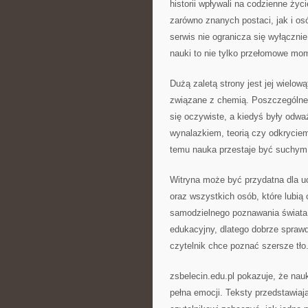
historii wpływali na codzienne życ
zarówno znanych postaci, jak i o
serwis nie ogranicza się wyłącznie
nauki to nie tylko przełomowe mom
Dużą zaletą strony jest jej wielo
związane z chemią. Poszczególne ar
się oczywiste, a kiedyś były od
wynalazkiem, teorią czy odkrycie
temu nauka przestaje być suchym zb
Witryna może być przydatna dla uc
oraz wszystkich osób, które lubią 
samodzielnego poznawania świata. 
edukacyjny, dlatego dobrze sprawdz
czytelnik chce poznać szersze tło
zsbelecin.edu.pl pokazuje, że na
pełna emocji. Teksty przedstawiają