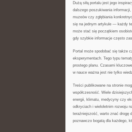
Dużą siłą portalu jest jego inspir
dalszego poszukiwania informacji
muzeów czy zgłębiania konkretnyc
się na jednym artykule — każdy t
może stać się początkiem osobis
gdy szybkie informacje często zas
Portal może spodobać się także cz
eksperymentach. Tego typu tematy
prostego planu. Czasami kluczowe
w nauce ważna jest nie tylko wied
Treści publikowane na stronie mo
współczesność. Wiele dzisiejszych
energii, klimatu, medycyny czy e
odkryciach i wieloletnim rozwoju n
teraźniejszość, warto znać drogę 
poznawczo bogatą dla każdego, kt