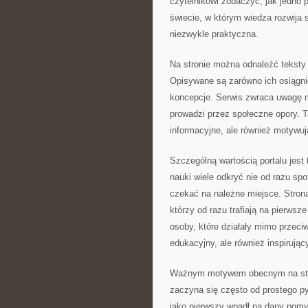
czytelnikowi zobaczyć, jak jedno p
świecie, w którym wiedza rozwija 
niezwykle praktyczna.
Na stronie można odnaleźć teksty
Opisywane są zarówno ich osiągnię
koncepcje. Serwis zwraca uwagę n
prowadzi przez społeczne opory. Ta
informacyjne, ale również motywuj
Szczególną wartością portalu jest 
nauki wiele odkryć nie od razu sp
czekać na należne miejsce. Strona
którzy od razu trafiają na pierws
osoby, które działały mimo przeciw
edukacyjny, ale również inspirując
Ważnym motywem obecnym na stroni
zaczyna się często od prostego py
jako pierwszy wpadł na dany pomys