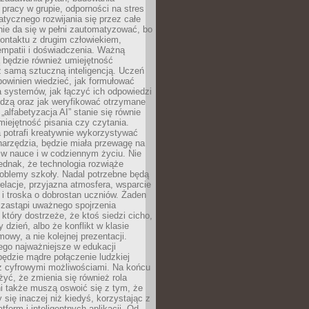
pracy w grupie, odporności na stres
tycznego rozwijania się przez całe
nie da się w pełni zautomatyzować, bo
ontaktu z drugim człowiekiem,
empatii i doświadczenia. Ważną
 będzie również umiejętność
 samą sztuczną inteligencją. Uczeń
powinien wiedzieć, jak formułować
a systemów, jak łączyć ich odpowiedzi
edzą oraz jak weryfikować otrzymane
„alfabetyzacja AI” stanie się równie
umiejętność pisania czy czytania.
 potrafi kreatywnie wykorzystywać
 narzędzia, będzie miała przewagę na
 w nauce i w codziennym życiu. Nie
ednak, że technologia rozwiąże
roblemy szkoły. Nadal potrzebne będą
elacje, przyjazna atmosfera, wsparcie
i troska o dobrostan uczniów. Żaden
 zastąpi uważnego spojrzenia
 który dostrzeże, że ktoś siedzi cicho,
 dzień, albo że konflikt w klasie
wy, a nie kolejnej prezentacji.
ego najważniejsze w edukacji
będzie mądre połączenie ludzkiej
 z cyfrowymi możliwościami. Na końcu
yć, że zmienia się również rola
i także muszą oswoić się z tym, że
 się inaczej niż kiedyś, korzystając z
tform i inteligentnych aplikacji. Od