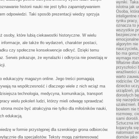
wyniki. Taka 
znawanie historii nauki nie jest tylko zapamiętywaniem
istotna jak 
Osoba, która
em odpowiedzi. Taki sposób prezentacji wiedzy sprzyja
inteligentne
rynku pracy,
oznacza to j
wszystkie p
bezpieczne r
 osoby, które lubią ciekawostki historyczne. W wielu
emocjonalne 
informacje, ale także tło wydarzeń, charakter postaci,
algorytm nie
nauczyciela,
adku czy społeczne konsekwencje odkryć. Dzięki temu
bo ma gorszy
az. Serwis pokazuje, że wynalazki i odkrycia nie powstają w
wymaga rozmo
Właśnie dlat
cji.
przyszłości 
wrażliwości
warto zauważ
ko edukacyjny magazyn online. Jego treści pomagają
rodziców. On
dziecko uczy
ływają na współczesność i dlaczego wiele z nich wciąż ma
urządzeń, pla
dzisiejsza technologia, medycyna, komunikacja, transport
dorosłych bę
się narzędzi
racy wielu pokoleń ludzi, którzy mieli odwagę sprawdzać
uzależnień. 
 strona może być atrakcyjna nie tylko dla miłośników nauki,
bowiem nie t
rozmowy, cie
ch edukacją.
sami dorośli.
Sztuczna int
kojarzyła się
 wiedzę w formie przystępnej dla szerokiego grona odbiorców.
natomiast wc
wyłącznie dla specjalistów. Teksty mogą zainteresować
domów jako r