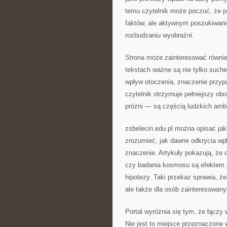
temu czytelnik może poczuć, że po
faktów, ale aktywnym poszukiwani
rozbudzaniu wyobraźni.
Strona może zainteresować również
tekstach ważne są nie tylko suche 
wpływ otoczenia, znaczenie przyp
czytelnik otrzymuje pełniejszy obr
próżni — są częścią ludzkich ambi
zsbelecin.edu.pl można opisać ja
zrozumieć, jak dawne odkrycia wp
znaczenie. Artykuły pokazują, że 
czy badania kosmosu są efektem p
hipotezy. Taki przekaz sprawia, że
ale także dla osób zainteresowany
Portal wyróżnia się tym, że łączy
Nie jest to miejsce przeznaczone 