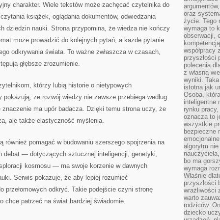
acyjny charakter. Wiele tekstów może zachęcać czytelnika do
argumentów, 
oraz systema
, czytania książek, oglądania dokumentów, odwiedzania
życie. Tego 
h dziedzin nauki. Strona przypomina, że wiedza nie kończy
wymaga to k
obserwacji, 
emat może prowadzić do kolejnych pytań, a każde pytanie
kompetencją
współpracy z
tego odkrywania świata. To ważne zwłaszcza w czasach,
przyszłości 
tępują głębsze zrozumienie.
polecenia dl
z własną wi
wyniki. Taka 
ytelnikom, którzy lubią historie o nietypowych
istotna jak 
Osoba, która
 pokazują, że rozwój wiedzy nie zawsze przebiega według
inteligentne
 znaczenie ma upór badacza. Dzięki temu strona uczy, że
rynku pracy,
oznacza to j
za, ale także elastyczność myślenia.
wszystkie p
bezpieczne r
emocjonalne 
gą również pomagać w budowaniu szerszego spojrzenia na
algorytm nie
nauczyciela,
 debat — dotyczących sztucznej inteligencji, genetyki,
bo ma gorszy
ksploracji kosmosu — ma swoje korzenie w dawnych
wymaga rozmo
Właśnie dlat
auki. Serwis pokazuje, że aby lepiej rozumieć
przyszłości 
do przełomowych odkryć. Takie podejście czyni stronę
wrażliwości
warto zauważ
o chce patrzeć na świat bardziej świadomie.
rodziców. On
dziecko uczy
urządzeń, pla