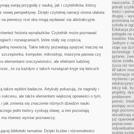
nauczania. Z
ynają swoją przygodę z nauką, jak i czytelników, którzy
potrafi szyb
treści i po
 nowej perspektywy. Dzięki czytelnej narracji strona ułatwia
drugiej – wy
e na pierwszy rzut oka mogą wydawać się abstrakcyjne.
przestaną sa
szkoła w og
Edukacja prz
 również historia wynalazków. Czytelnik może poznawać
polegała na
światów: kla
giach i rozwiązaniach, które stały się częścią
Jednym z na
pełną nowością. Takie teksty pozwalają spojrzeć inaczej na
staje się dz
technologii.
a, szczepionka, komputer, mikroskop, maszyna parowa czy
pytanie, zw
różne źródła
ko elementami rzeczywistości, ale efektami ludzkiej
życia niż ten
rzec, że za każdym z takich rozwiązań kryje się łańcuch
W takim mod
informacje s
myślenia i 
edukacyjnych
lekcji tak, 
ą także wybitni badacze. Artykuły pokazują, że nagrody i
projekty, dy
m sukcesu, ale także elementem większej opowieści o tym,
problemem. 
pomóc. Intel
 i jak zmienia się znaczenie różnych dziedzin nauki.
postępy ucz
jego poziomu
aczego jedni twórcy zyskują sławę, a inni pozostają
wizualizują 
ra ma również wymiar poznawczy.
już opanowa
popracować. 
indywidualn
jącej biblioteki tematów. Dzięki liczbie i różnorodności
ocenia syst