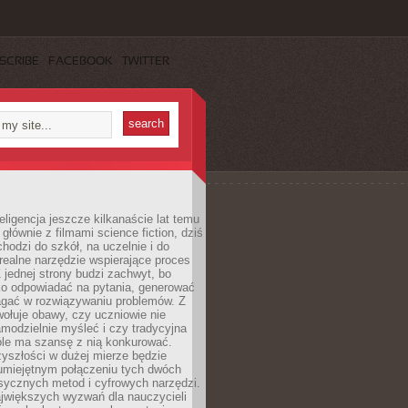
SCRIBE
FACEBOOK
TWITTER
eligencja jeszcze kilkanaście lat temu
 głównie z filmami science fiction, dziś
hodzi do szkół, na uczelnie i do
ealne narzędzie wspierające proces
 jednej strony budzi zachwyt, bo
ko odpowiadać na pytania, generować
magać w rozwiązywaniu problemów. Z
wołuje obawy, czy uczniowie nie
modzielnie myśleć i czy tradycyjna
óle ma szansę z nią konkurować.
yszłości w dużej mierze będzie
 umiejętnym połączeniu tych dwóch
sycznych metod i cyfrowych narzędzi.
jwiększych wyzwań dla nauczycieli