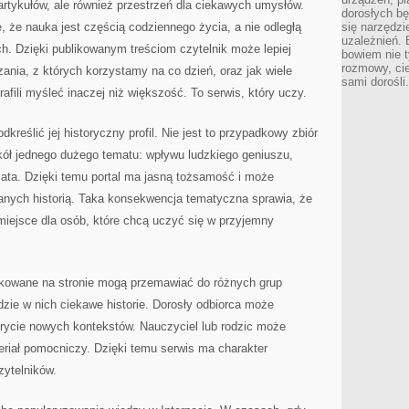
r artykułów, ale również przestrzeń dla ciekawych umysłów.
dorosłych bę
 że nauka jest częścią codziennego życia, a nie odległą
się narzędzi
uzależnień. 
ch. Dzięki publikowanym treściom czytelnik może lepiej
bowiem nie t
rozmowy, cie
zania, z których korzystamy na co dzień, oraz jak wiele
sami dorośli.
fili myśleć inaczej niż większość. To serwis, który uczy.
dkreślić jej historyczny profil. Nie jest to przypadkowy zbiór
kół jednego dużego tematu: wpływu ludzkiego geniuszu,
iata. Dzięki temu portal ma jasną tożsamość i może
anych historią. Taka konsekwencja tematyczna sprawia, że
 miejsce dla osób, które chcą uczyć się w przyjemny
ikowane na stronie mogą przemawiać do różnych grup
dzie w nich ciekawe historie. Dorosły odbiorca może
krycie nowych kontekstów. Nauczyciel lub rodzic może
eriał pomocniczy. Dzięki temu serwis ma charakter
zytelników.