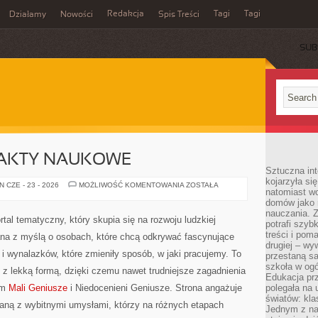
Redakcja
Tagi
Tagi
Działamy
Nowości
Spis Treści
SUB
Ć
FAKTY NAUKOWE
Sztuczna int
kojarzyła się
CIEKAWOSTKI
 CZE - 23 - 2026
MOŻLIWOŚĆ KOMENTOWANIA
ZOSTAŁA
natomiast wc
I
FAKTY
domów jako r
NAUKOWE
nauczania. Z
rtal tematyczny, który skupia się na rozwoju ludzkiej
potrafi szyb
treści i po
ana z myślą o osobach, które chcą odkrywać fascynujące
drugiej – wy
w i wynalazków, które zmieniły sposób, w jaki pracujemy. To
przestaną sa
szkoła w og
 z lekką formą, dzięki czemu nawet trudniejsze zagadnienia
Edukacja prz
am
Mali Geniusze
i Niedocenieni Geniusze. Strona angażuje
polegała na
światów: kla
aną z wybitnymi umysłami, którzy na różnych etapach
Jednym z na