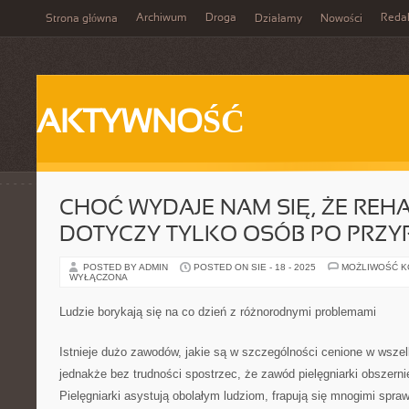
Archiwum
Droga
Reda
Strona główna
Działamy
Nowości
AKTYWNOŚĆ
CHOĆ WYDAJE NAM SIĘ, ŻE REHA
DOTYCZY TYLKO OSÓB PO PRZ
POSTED BY ADMIN
POSTED ON SIE - 18 - 2025
MOŻLIWOŚĆ 
WYŁĄCZONA
Ludzie borykają się na co dzień z różnorodnymi problemami
Istnieje dużo zawodów, jakie są w szczególności cenione w wsze
jednakże bez trudności spostrzec, że zawód pielęgniarki obszernie 
Pielęgniarki asystują obolałym ludziom, frapują się mnogimi spraw