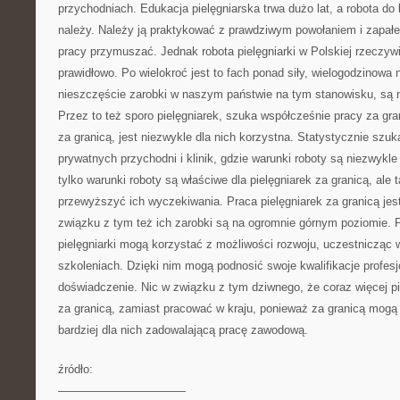
przychodniach. Edukacja pielęgniarska trwa dużo lat, a robota d
należy. Należy ją praktykować z prawdziwym powołaniem i zapałe
pracy przymuszać. Jednak robota pielęgniarki w Polskiej rzeczyw
prawidłowo. Po wielokroć jest to fach ponad siły, wielogodzinowa 
nieszczęście zarobki w naszym państwie na tym stanowisku, są na
Przez to też sporo pielęgniarek, szuka współcześnie pracy za gran
za granicą, jest niezwykle dla nich korzystna. Statystycznie szuka
prywatnych przychodni i klinik, gdzie warunki roboty są niezwykl
tylko warunki roboty są właściwe dla pielęgniarek za granicą, ale
przewyższyć ich wyczekiwania. Praca pielęgniarek za granicą jes
związku z tym też ich zarobki są na ogromnie górnym poziomie. 
pielęgniarki mogą korzystać z możliwości rozwoju, uczestnicząc 
szkoleniach. Dzięki nim mogą podnosić swoje kwalifikacje profes
doświadczenie. Nic w związku z tym dziwnego, że coraz więcej pi
za granicą, zamiast pracować w kraju, ponieważ za granicą mogą l
bardziej dla nich zadowalającą pracę zawodową.
źródło:
———————————