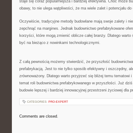
staje​ się coraz popularniejsza i bardziej efektywna. Choć‌ może b
obawy, to nie ulega wątpliwości, że ma wiele ‌zalet i potencjału d
Oczywiście, tradycyjne metody budowlane mają ⁣swoje zalety ⁢i nie
‌zepchnąć⁣ na margines. Jednak budownictwo prefabrykowane oferuj
korzyści, które mogą‍ zmienić oblicze całej branży.‍ Dlatego‍ warto 
być na ​bieżąco z nowinkami technologicznymi.
Z całą pewnością możemy stwierdzić, że ‌przyszłość budownictwa 
prefabrykacją. Jest ⁤to nie tylko sposób efektywny i‍ oszczędny,⁣ a
zrównoważony. Dlatego warto przyjrzeć ​się bliżej ​temu tematowi⁤
temat roli‍ budownictwa prefabrykowanego w ‌przyszłości. ​Już dz
budowie lepszej i bardziej innowacyjnej‍ przestrzeni życiowej dla 
CATEGORIES:
PRO-EXPERT
Comments are closed.