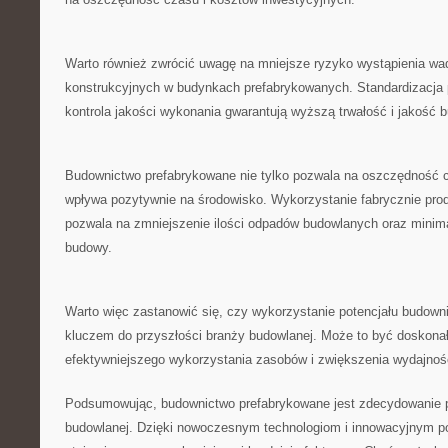
Warto również⁢ zwrócić ‌uwagę na mniejsze ryzyko wystąpienia wad
konstrukcyjnych w budynkach prefabrykowanych. Standardizacja 
kontrola jakości wykonania gwarantują wyższą​ trwałość i ⁢jakość 
Budownictwo prefabrykowane nie tylko pozwala na oszczędność ⁤cz
wpływa pozytywnie na środowisko.​ Wykorzystanie fabrycznie pr
pozwala na zmniejszenie ilości odpadów budowlanych oraz minim
budowy.
Warto‍ więc zastanowić się,⁢ czy wykorzystanie ⁤potencjału budow
kluczem do przyszłości branży‍ budowlanej. Może to być​ doskonała
efektywniejszego wykorzystania zasobów i⁢ zwiększenia wydajnoś
Podsumowując, ⁢budownictwo prefabrykowane jest zdecydowanie p
budowlanej.​ Dzięki nowoczesnym technologiom i ‍innowacyjnym ⁢p