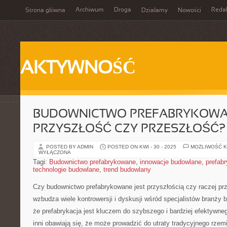
Archiwum
Droga
Reda
Strona główna
Działamy
Nowości
AKTYWNOŚĆ
BUDOWNICTWO PREFABRYKOWA
PRZYSZŁOŚĆ CZY PRZESZŁOŚĆ?
POSTED BY ADMIN
POSTED ON KWI - 30 - 2025
MOŻLIWOŚĆ 
WYŁĄCZONA
Tagi:
Budownictwo prefabrykowane
,
innowacje budowlane
,
prefabr
technologie budowlane
,
trend budowlany
Czy ⁤budownictwo prefabrykowane jest przyszłością czy raczej pr
wzbudza wiele kontrowersji i dyskusji⁢ wśród specjalistów branży⁢ 
że prefabrykacja jest kluczem do ⁣szybszego i bardziej⁢ efektywne
inni obawiają się, że⁣ może ‍prowadzić do utraty tradycyjnego⁢ rz