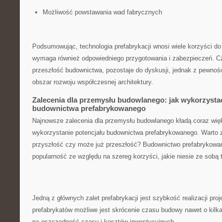
Możliwość powstawania wad fabrycznych
Podsumowując, technologia prefabrykacji wnosi wiele korzyści ‍do
wymaga również‌ odpowiedniego przygotowania i‍ zabezpieczeń. Czy
przeszłość budownictwa, pozostaje⁤ do dyskusji, jednak⁤ z pewnośc
obszar‍ rozwoju współczesnej architektury.
Zalecenia‍ dla przemysłu budowlanego:⁢ jak wykorzysta
budownictwa prefabrykowanego
Najnowsze zalecenia dla przemysłu‌ budowlanego kładą ​coraz wię
wykorzystanie potencjału budownictwa prefabrykowanego. Warto za
przyszłość czy może już przeszłość? Budownictwo prefabrykowan
popularność ze względu na szereg korzyści, jakie niesie ze sobą ‌
Jedną z głównych zalet prefabrykacji jest szybkość realizacji proj
prefabrykatów możliwe jest skrócenie czasu budowy nawet​ o kilka
na oszczędność czasu i⁣ kosztów ​inwestycyjnych.