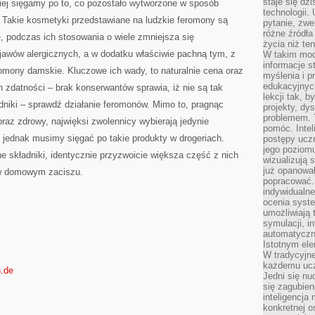
staje się dz
ciej sięgamy po to, co pozostało wytworzone w sposób
technologii.
. Takie kosmetyki przedstawiane na ludzkie feromony są
pytanie, zw
różne źródła
, podczas ich stosowania o wiele zmniejsza się
życia niż ten
jawów alergicznych, a w dodatku właściwie pachną tym, z
W takim mod
informacje s
omony damskie. Kluczowe ich wady, to naturalnie cena oraz
myślenia i 
edukacyjnych
in zdatności – brak konserwantów sprawia, iż nie są tak
lekcji tak, 
niki – sprawdź działanie feromonów. Mimo to, pragnąc
projekty, dy
problemem. 
oraz zdrowy, najwięksi zwolennicy wybierają jedynie
pomóc. Intel
 jednak musimy sięgać po takie produkty w drogeriach.
postępy ucz
jego poziomu
ne składniki, identycznie przyzwoicie większa część z nich
wizualizują 
już opanowa
 w domowym zaciszu.
popracować. 
indywidualn
ocenia syst
umożliwiają 
symulacji, i
automatyczn
Istotnym ele
W tradycyjne
każdemu ucz
n.de
Jedni się nu
się zagubien
inteligencja
konkretnej 