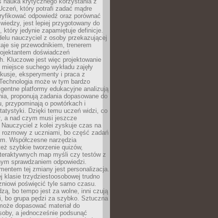
iś nauka krytycznego korzystania z
 Uczeń, który potrafi zadać mądre
eryfikować odpowiedź oraz porównać
 wiedzy, jest lepiej przygotowany do
, który jedynie zapamiętuje definicje.
elu nauczyciel z osoby przekazującej
taje się przewodnikiem, trenerem
projektantem doświadczeń
. Kluczowe jest więc projektowanie
by miejsce suchego wykładu zajęły
skusje, eksperymenty i praca z
Technologia może w tym bardzo
igentne platformy edukacyjne analizują
nia, proponują zadania dopasowane do
, przypominają o powtórkach i
statystyki. Dzięki temu uczeń widzi, co
ł, a nad czym musi jeszcze
Nauczyciel z kolei zyskuje czas na
e rozmowy z uczniami, bo część zadań
em. Współczesne narzędzia
też szybkie tworzenie quizów,
nteraktywnych map myśli czy testów z
ym sprawdzaniem odpowiedzi.
mentem tej zmiany jest personalizacja.
j klasie trzydziestoosobowej trudno
niowi poświęcić tyle samo czasu.
dzą, bo tempo jest za wolne, inni czują
i, bo grupa pędzi za szybko. Sztuczna
 może dopasować materiał do
osoby, a jednocześnie podsunąć