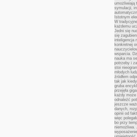
umożliwiają 
symulacji, i
automatyczn
Istotnym ele
W tradycyjne
każdemu ucz
Jedni się nu
się zagubien
inteligencja
konkretnej 
nauczycielow
wsparcia. Dz
nauka ma se
potrzeby i z
stoi nieogra
młodych lud
źródłem odpo
tak jak kied
gruba encykl
przejęła gig
każdy może 
odnaleźć pot
jeszcze ważn
danych, rozp
opinii od fa
więc polegał
bo przy temp
niemożliwa. 
wyposażenie
umiejętność