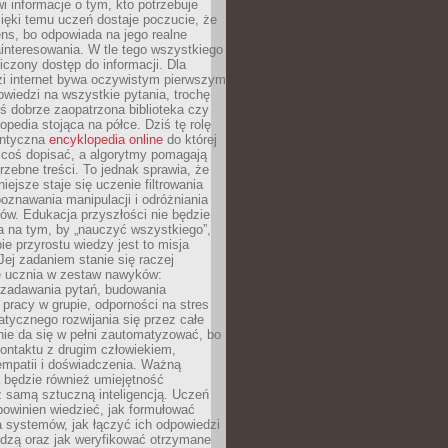
i informacje o tym, kto potrzebuje
ięki temu uczeń dostaje poczucie, że
ns, bo odpowiada na jego realne
ainteresowania. W tle tego wszystkiego
niczony dostęp do informacji. Dla
zi internet bywa oczywistym pierwszym
wiedzi na wszystkie pytania, trochę
yś dobrze zaopatrzona biblioteka czy
opedia stojąca na półce. Dziś tę rolę
antyczna
encyklopedia online
do której
coś dopisać, a algorytmy pomagają
rzebne treści. To jednak sprawia, że
iejsze staje się uczenie filtrowania
oznawania manipulacji i odróżniania
któw. Edukacja przyszłości nie będzie
a na tym, by „nauczyć wszystkiego”,
ie przyrostu wiedzy jest to misja
Jej zadaniem stanie się raczej
 ucznia w zestaw nawyków:
 zadawania pytań, budowania
pracy w grupie, odporności na stres
tycznego rozwijania się przez całe
nie da się w pełni zautomatyzować, bo
ontaktu z drugim człowiekiem,
empatii i doświadczenia. Ważną
 będzie również umiejętność
 samą sztuczną inteligencją. Uczeń
powinien wiedzieć, jak formułować
a systemów, jak łączyć ich odpowiedzi
edzą oraz jak weryfikować otrzymane