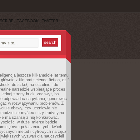
SCRIBE
FACEBOOK
TWITTER
eligencja jeszcze kilkanaście lat temu
 głównie z filmami science fiction, dziś
hodzi do szkół, na uczelnie i do
ealne narzędzie wspierające proces
 jednej strony budzi zachwyt, bo
ko odpowiadać na pytania, generować
magać w rozwiązywaniu problemów. Z
wołuje obawy, czy uczniowie nie
modzielnie myśleć i czy tradycyjna
óle ma szansę z nią konkurować.
yszłości w dużej mierze będzie
 umiejętnym połączeniu tych dwóch
sycznych metod i cyfrowych narzędzi.
jwiększych wyzwań dla nauczycieli