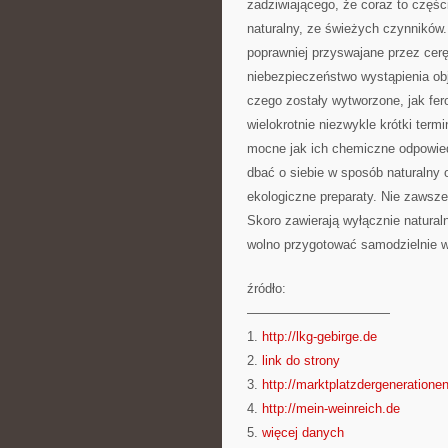
zadziwiającego, że coraz to częś
naturalny, ze świeżych czynników
poprawniej przyswajane przez cerę
niebezpieczeństwo wystąpienia ob
czego zostały wytworzone, jak fer
wielokrotnie niezwykle krótki term
mocne jak ich chemiczne odpowied
dbać o siebie w sposób naturalny 
ekologiczne preparaty. Nie zawsze
Skoro zawierają wyłącznie natural
wolno przygotować samodzielnie
źródło:
———————————
1.
http://lkg-gebirge.de
2.
link do strony
3.
http://marktplatzdergeneratione
4.
http://mein-weinreich.de
5.
więcej danych