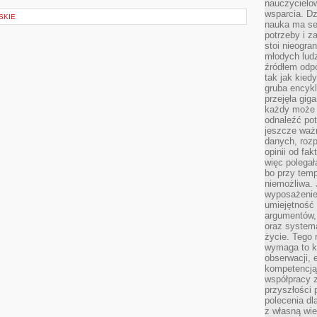
nauczycielow
wsparcia. Dz
SKIE
nauka ma se
potrzeby i z
stoi nieogra
młodych lud
źródłem odpo
tak jak kied
gruba encykl
przejęła gig
każdy może 
odnaleźć pot
jeszcze ważn
danych, rozp
opinii od fa
więc polegał
bo przy temp
niemożliwa. 
wyposażenie
umiejętność
argumentów, 
oraz systema
życie. Tego 
wymaga to k
obserwacji, 
kompetencją
współpracy z
przyszłości 
polecenia dl
z własną wi