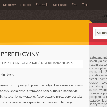
Redakcja
Tagi
Tagi
Działamy
Nowości
Spis Treści
SUB
Ć
 PERFEKCYJNY
Sztuczna int
kojarzyła się
AKT
LIP - 10 - 2025
MOŻLIWOŚĆ KOMENTOWANIA
ZOSTAŁA
natomiast wc
MIŁOSNY
domów jako r
TO
PERFEKCYJNY
nauczania. Z
zkim życiu
potrafi szyb
treści i po
drugiej – wy
 większość używanych przez nas artykułów zawiera w swoim
przestaną sa
szkoła w og
ponenty chemiczne. Oferowane nam aktualnie kosmetyki
Edukacja prz
niki sztucznie wytworzone. Absorbowane przez cerę dostają
polegała na
światów: kla
go, co na pewno nie zapewnia nam korzyści. Nic więc
Jednym z na