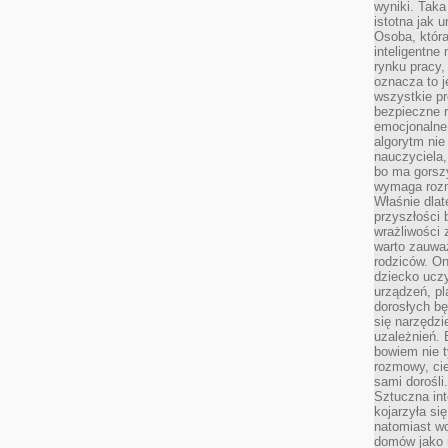
wyniki. Taka 
istotna jak 
Osoba, która
inteligentne
rynku pracy,
oznacza to j
wszystkie p
bezpieczne r
emocjonalne 
algorytm nie
nauczyciela,
bo ma gorszy
wymaga rozmo
Właśnie dlat
przyszłości 
wrażliwości
warto zauważ
rodziców. On
dziecko uczy
urządzeń, pla
dorosłych bę
się narzędzi
uzależnień. 
bowiem nie t
rozmowy, cie
sami dorośli.
Sztuczna int
kojarzyła się
natomiast wc
domów jako r