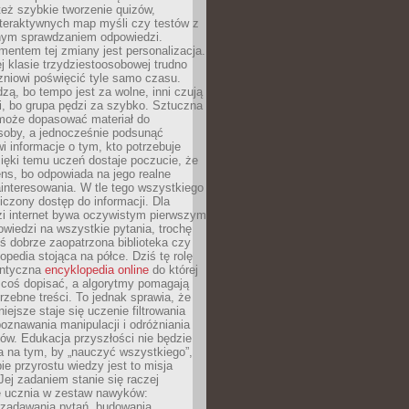
też szybkie tworzenie quizów,
nteraktywnych map myśli czy testów z
ym sprawdzaniem odpowiedzi.
mentem tej zmiany jest personalizacja.
j klasie trzydziestoosobowej trudno
niowi poświęcić tyle samo czasu.
dzą, bo tempo jest za wolne, inni czują
i, bo grupa pędzi za szybko. Sztuczna
 może dopasować materiał do
osoby, a jednocześnie podsunąć
i informacje o tym, kto potrzebuje
ięki temu uczeń dostaje poczucie, że
ns, bo odpowiada na jego realne
ainteresowania. W tle tego wszystkiego
niczony dostęp do informacji. Dla
zi internet bywa oczywistym pierwszym
wiedzi na wszystkie pytania, trochę
yś dobrze zaopatrzona biblioteka czy
opedia stojąca na półce. Dziś tę rolę
antyczna
encyklopedia online
do której
coś dopisać, a algorytmy pomagają
rzebne treści. To jednak sprawia, że
iejsze staje się uczenie filtrowania
oznawania manipulacji i odróżniania
któw. Edukacja przyszłości nie będzie
a na tym, by „nauczyć wszystkiego”,
ie przyrostu wiedzy jest to misja
Jej zadaniem stanie się raczej
 ucznia w zestaw nawyków:
 zadawania pytań, budowania