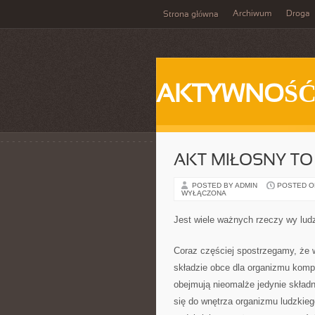
Archiwum
Droga
Strona główna
AKTYWNOŚ
AKT MIŁOSNY TO
POSTED BY ADMIN
POSTED ON 
WYŁĄCZONA
Jest wiele ważnych rzeczy wy lud
Coraz częściej spostrzegamy, że
składzie obce dla organizmu kom
obejmują nieomalże jedynie skład
się do wnętrza organizmu ludzkie