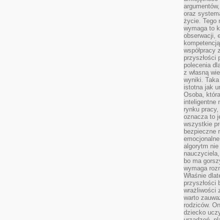
argumentów, 
oraz systema
życie. Tego 
wymaga to k
obserwacji, 
kompetencją
współpracy z
przyszłości 
polecenia dl
z własną wi
wyniki. Taka 
istotna jak 
Osoba, która
inteligentne
rynku pracy,
oznacza to j
wszystkie p
bezpieczne r
emocjonalne 
algorytm nie
nauczyciela,
bo ma gorszy
wymaga rozmo
Właśnie dlat
przyszłości 
wrażliwości
warto zauważ
rodziców. On
dziecko uczy
urządzeń, pla