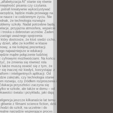
„alfabetyzacja AI” stanie się równie
umiejętność pisania czy czytania.
 potrafi kreatywnie wykorzystywać
 narzędzia, będzie miała przewagę na
 w nauce i w codziennym życiu. Nie
ednak, że technologia rozwiąże
roblemy szkoły. Nadal potrzebne będą
elacje, przyjazna atmosfera, wsparcie
i troska o dobrostan uczniów. Żaden
 zastąpi uważnego spojrzenia
 który dostrzeże, że ktoś siedzi cicho,
 dzień, albo że konflikt w klasie
wy, a nie kolejnej prezentacji.
ego najważniejsze w edukacji
będzie mądre połączenie ludzkiej
 z cyfrowymi możliwościami. Na końcu
yć, że zmienia się również rola
i także muszą oswoić się z tym, że
 się inaczej niż kiedyś, korzystając z
tform i inteligentnych aplikacji. Od
dzie zależało, czy technologia stanie
em rozwoju, czy źródłem rozproszenia i
Edukacja przyszłości zaczyna się
ylko w szkole, ale także w domu – od
kawości świata i przykładu, jaki dają
eligencja jeszcze kilkanaście lat temu
 głównie z filmami science fiction, dziś
hodzi do szkół, na uczelnie i do
ealne narzędzie wspierające proces