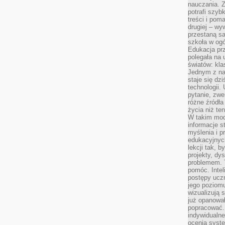
nauczania. Z
potrafi szyb
treści i po
drugiej – wy
przestaną sa
szkoła w og
Edukacja prz
polegała na
światów: kla
Jednym z na
staje się dz
technologii.
pytanie, zw
różne źródła
życia niż ten
W takim mod
informacje s
myślenia i 
edukacyjnych
lekcji tak, 
projekty, dy
problemem. 
pomóc. Intel
postępy ucz
jego poziomu
wizualizują 
już opanowa
popracować. 
indywidualn
ocenia syst