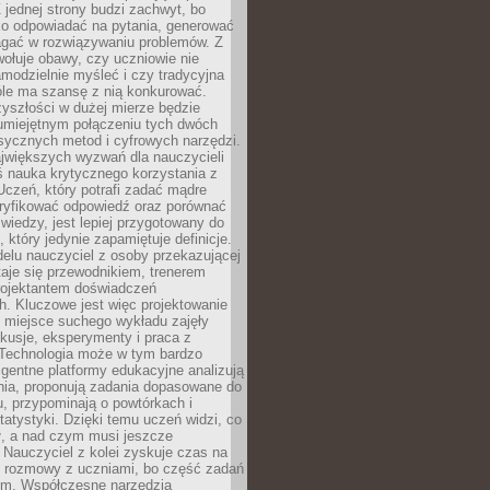
 jednej strony budzi zachwyt, bo
ko odpowiadać na pytania, generować
magać w rozwiązywaniu problemów. Z
wołuje obawy, czy uczniowie nie
modzielnie myśleć i czy tradycyjna
óle ma szansę z nią konkurować.
yszłości w dużej mierze będzie
 umiejętnym połączeniu tych dwóch
sycznych metod i cyfrowych narzędzi.
jwiększych wyzwań dla nauczycieli
iś nauka krytycznego korzystania z
 Uczeń, który potrafi zadać mądre
eryfikować odpowiedź oraz porównać
 wiedzy, jest lepiej przygotowany do
, który jedynie zapamiętuje definicje.
elu nauczyciel z osoby przekazującej
taje się przewodnikiem, trenerem
projektantem doświadczeń
. Kluczowe jest więc projektowanie
by miejsce suchego wykładu zajęły
skusje, eksperymenty i praca z
Technologia może w tym bardzo
igentne platformy edukacyjne analizują
nia, proponują zadania dopasowane do
, przypominają o powtórkach i
statystyki. Dzięki temu uczeń widzi, co
ł, a nad czym musi jeszcze
Nauczyciel z kolei zyskuje czas na
e rozmowy z uczniami, bo część zadań
em. Współczesne narzędzia