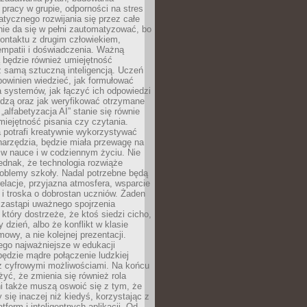
pracy w grupie, odporności na stres
tycznego rozwijania się przez całe
nie da się w pełni zautomatyzować, bo
ontaktu z drugim człowiekiem,
empatii i doświadczenia. Ważną
 będzie również umiejętność
 samą sztuczną inteligencją. Uczeń
powinien wiedzieć, jak formułować
a systemów, jak łączyć ich odpowiedzi
edzą oraz jak weryfikować otrzymane
„alfabetyzacja AI” stanie się równie
umiejętność pisania czy czytania.
 potrafi kreatywnie wykorzystywać
 narzędzia, będzie miała przewagę na
 w nauce i w codziennym życiu. Nie
ednak, że technologia rozwiąże
roblemy szkoły. Nadal potrzebne będą
elacje, przyjazna atmosfera, wsparcie
i troska o dobrostan uczniów. Żaden
 zastąpi uważnego spojrzenia
 który dostrzeże, że ktoś siedzi cicho,
 dzień, albo że konflikt w klasie
wy, a nie kolejnej prezentacji.
ego najważniejsze w edukacji
będzie mądre połączenie ludzkiej
 z cyfrowymi możliwościami. Na końcu
yć, że zmienia się również rola
i także muszą oswoić się z tym, że
 się inaczej niż kiedyś, korzystając z
tform i inteligentnych aplikacji. Od