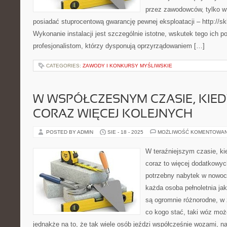
przez zawodowców, tylko w
posiadać stuprocentową gwarancję pewnej eksploatacji – http://skl
Wykonanie instalacji jest szczególnie istotne, wskutek tego ich 
profesjonalistom, którzy dysponują oprzyrządowaniem […]
CATEGORIES:
ZAWODY I KONKURSY MYŚLIWSKIE
W WSPÓŁCZESNYM CZASIE, KIE
CORAZ WIĘCEJ KOLEJNYCH
POSTED BY ADMIN
SIE - 18 - 2025
MOŻLIWOŚĆ KOMENTOWA
W teraźniejszym czasie, ki
coraz to więcej dodatkowy
potrzebny nabytek w nowoc
każda osoba pełnoletnia ja
są ogromnie różnorodne, w 
co kogo stać, taki wóz mo
jednakże na to, że tak wiele osób jeździ współcześnie wozami, n