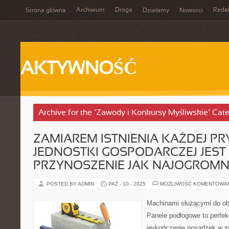
Archiwum
Droga
Reda
Strona główna
Działamy
Nowości
AKTYWNOŚĆ
Archive for the ‘Zawody i Konkursy Myśliwskie’ Cat
ZAMIAREM ISTNIENIA KAŻDEJ P
JEDNOSTKI GOSPODARCZEJ JEST
PRZYNOSZENIE JAK NAJOGROMN
POSTED BY ADMIN
PAŹ - 10 - 2025
MOŻLIWOŚĆ KOMENTOWA
Machinami służącymi do ob
Panele podłogowe to perfe
wykończenie posadzek w s