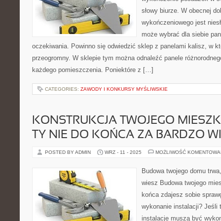
słowy biurze. W obecnej do
wykończeniowego jest niesł
może wybrać dla siebie pane
oczekiwania. Powinno się odwiedzić sklep z panelami kalisz, w kt
przeogromny. W sklepie tym można odnaleźć panele różnorodnego
każdego pomieszczenia. Poniektóre z […]
CATEGORIES:
ZAWODY I KONKURSY MYŚLIWSKIE
KONSTRUKCJA TWOJEGO MIESZK
TY NIE DO KOŃCA ZA BARDZO W
POSTED BY ADMIN
WRZ - 11 - 2025
MOŻLIWOŚĆ KOMENTOWA
Budowa twojego domu trwa, 
wiesz Budowa twojego miesz
końca zdajesz sobie spraw
wykonanie instalacji? Jeśli 
instalacje muszą być wyko