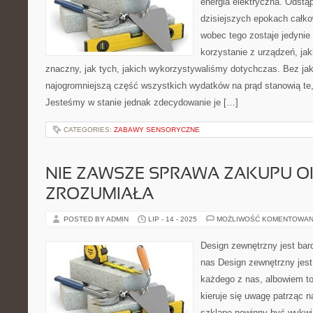
energia elektryczna. Odstąpi
dzisiejszych epokach całk
wobec tego zostaje jedynie
korzystanie z urządzeń, jak
znaczny, jak tych, jakich wykorzystywaliśmy dotychczas. Bez jak
najogromniejszą część wszystkich wydatków na prąd stanowią te, 
Jesteśmy w stanie jednak zdecydowanie je […]
CATEGORIES:
ZABAWY SENSORYCZNE
NIE ZAWSZE SPRAWA ZAKUPU OK
ZROZUMIAŁA
POSTED BY ADMIN
LIP - 14 - 2025
MOŻLIWOŚĆ KOMENTOWAN
Design zewnętrzny jest ba
nas Design zewnętrzny jest
każdego z nas, albowiem to
kieruje się uwagę patrząc n
szklane powinny być wykwi