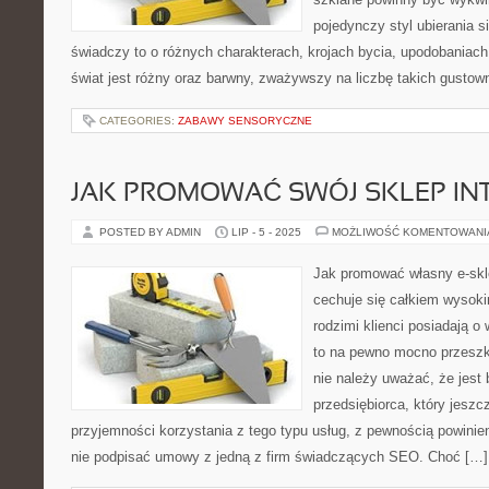
pojedynczy styl ubierania s
świadczy to o różnych charakterach, krojach bycia, upodobaniach
świat jest różny oraz barwny, zważywszy na liczbę takich gusto
CATEGORIES:
ZABAWY SENSORYCZNE
JAK PROMOWAĆ SWÓJ SKLEP IN
POSTED BY ADMIN
LIP - 5 - 2025
MOŻLIWOŚĆ KOMENTOWAN
Jak promować własny e-sk
cechuje się całkiem wysok
rodzimi klienci posiadają o
to na pewno mocno przeszka
nie należy uważać, że jest
przedsiębiorca, który jeszcz
przyjemności korzystania z tego typu usług, z pewnością powin
nie podpisać umowy z jedną z firm świadczących SEO. Choć […]