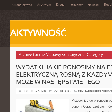
Archiwum
Droga
Reda
Strona główna
Działamy
Nowości
AKTYWNOŚĆ
Archive for the ‘Zabawy sensoryczne’ Category
WYDATKI, JAKIE PONOSIMY NA E
ELEKTRYCZNĄ ROSNĄ Z KAŻDYM 
MOŻE W NASTĘPSTWIE TEGO
POSTED BY ADMIN
PAŹ - 13 - 2025
MOŻLIWOŚĆ KOMENTOWA
Pracownicy do przenosin p
odporni Coraz częściej mówi