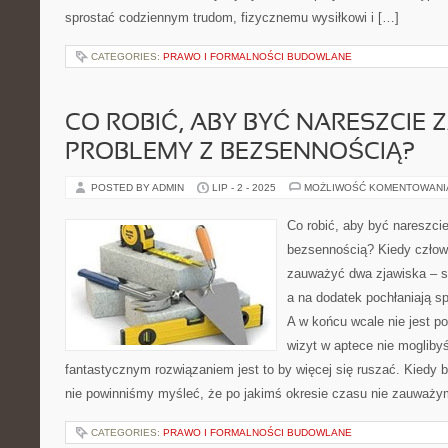
sprostać codziennym trudom, fizycznemu wysiłkowi i […]
CATEGORIES:
PRAWO I FORMALNOŚCI BUDOWLANE
CO ROBIĆ, ABY BYĆ NARESZCIE
PROBLEMY Z BEZSENNOŚCIĄ?
POSTED BY ADMIN
LIP - 2 - 2025
MOŻLIWOŚĆ KOMENTOWAN
Co robić, aby być nareszci
bezsennością? Kiedy człow
zauważyć dwa zjawiska – są
a na dodatek pochłaniają s
A w końcu wcale nie jest p
wizyt w aptece nie moglib
fantastycznym rozwiązaniem jest to by więcej się ruszać. Kiedy 
nie powinniśmy myśleć, że po jakimś okresie czasu nie zauważ
CATEGORIES:
PRAWO I FORMALNOŚCI BUDOWLANE