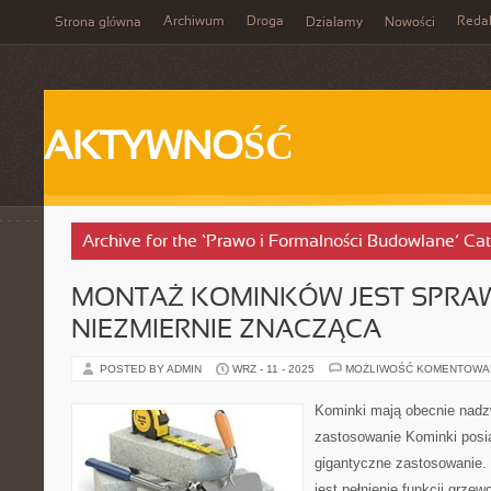
Archiwum
Droga
Reda
Strona główna
Działamy
Nowości
AKTYWNOŚĆ
Archive for the ‘Prawo i Formalności Budowlane’ Ca
MONTAŻ KOMINKÓW JEST SPRA
NIEZMIERNIE ZNACZĄCA
POSTED BY ADMIN
WRZ - 11 - 2025
MOŻLIWOŚĆ KOMENTOWA
Kominki mają obecnie nadz
zastosowanie Kominki posi
gigantyczne zastosowanie. N
jest pełnienie funkcji grzew