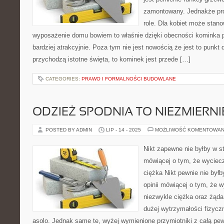
zamontowany. Jednakże pró
role. Dla kobiet może stan
wyposażenie domu bowiem to właśnie dzięki obecności kominka 
bardziej atrakcyjnie. Poza tym nie jest nowością że jest to punk
przychodzą istotne święta, to kominek jest przede […]
CATEGORIES:
PRAWO I FORMALNOŚCI BUDOWLANE
ODZIEŻ SPODNIA TO NIEZMIERN
POSTED BY ADMIN
LIP - 14 - 2025
MOŻLIWOŚĆ KOMENTOWAN
Nikt zapewne nie byłby w s
mówiącej o tym, że wyciecz
ciężka Nikt pewnie nie był
opinii mówiącej o tym, że w
niezwykle ciężka oraz żąd
dużej wytrzymałości fizyczne
asolo. Jednak same te, wyżej wymienione przymiotniki z całą pe