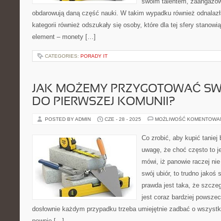
swoim talentem, zaangażowa
obdarowują daną część nauki. W takim wypadku również odnalazł
kategorii również odszukały się osoby, które dla tej sfery stanow
element – monety […]
CATEGORIES:
PORADY IT
JAK MOŻEMY PRZYGOTOWAĆ SW
DO PIERWSZEJ KOMUNII?
POSTED BY ADMIN
CZE - 28 - 2025
MOŻLIWOŚĆ KOMENTOWA
Co zrobić, aby kupić taniej
uwagę, że choć często to je
mówi, iż panowie raczej nie
swój ubiór, to trudno jakoś
prawda jest taka, że szcz
jest coraz bardziej powszec
dosłownie każdym przypadku trzeba umiejętnie zadbać o wszystk
pewnie […]