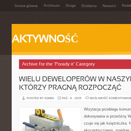
Archiwum
Droga
Reda
Strona główna
Działamy
Nowości
AKTYWNOŚĆ
Archive for the ‘Porady it’ Category
WIELU DEWELOPERÓW W NASZYM
KTÓRZY PRAGNĄ ROZPOCZĄĆ
POSTED BY ADMIN
PAŹ - 8 - 2025
MOŻLIWOŚĆ KOMENTOWAN
Wizytacja przebiegu komun
dokonywana w przeróżny W 
czuje się jak księżniczka. 
ekscentrycznego, znajduje 