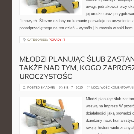
uwagi, jednakowoż przy oka
jej urodzie oraz przygotowa
filmowych. Śliczne ozdoby na komunię pozwalają na uczynienie z
ponadprzeciętnego na ten dzień – wypróbuj hurtownia wianki komu
CATEGORIES:
PORADY IT
MŁODZI PLANUJĄC ŚLUB ZASTAN
TAKŻE NAD TYM, KOGO ZAPROS
UROCZYSTOŚĆ
POSTED BY ADMIN
SIE - 7 - 2025
MOŻLIWOŚĆ KOMENTOWAN
Młodzi planując ślub zastan
wezwą na imprezę W przer
działalności jaką prowadzi 
dziedziny nauk humanistycz
swojej historii wiele znanyc