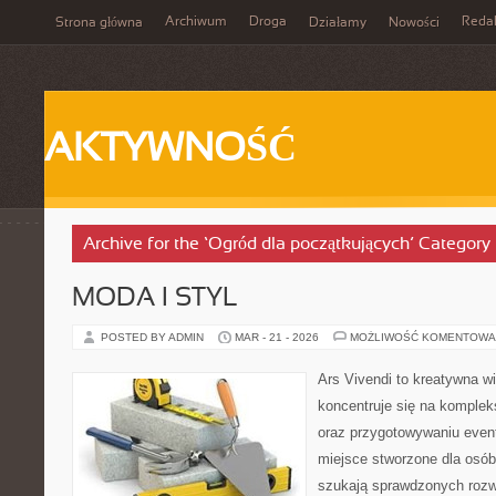
Archiwum
Droga
Reda
Strona główna
Działamy
Nowości
AKTYWNOŚĆ
Archive for the ‘Ogród dla początkujących’ Category
MODA I STYL
POSTED BY ADMIN
MAR - 21 - 2026
MOŻLIWOŚĆ KOMENTOWA
Ars Vivendi to kreatywna wi
koncentruje się na komple
oraz przygotowywaniu even
miejsce stworzone dla osób, 
szukają sprawdzonych rozw