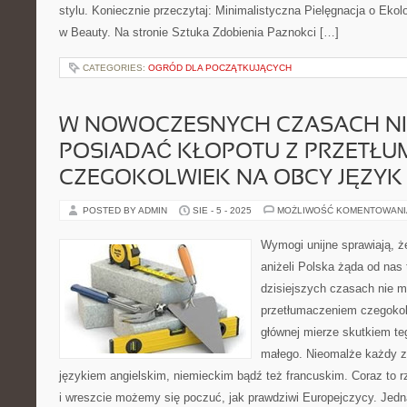
stylu. Koniecznie przeczytaj: Minimalistyczna Pielęgnacja o Ek
w Beauty. Na stronie Sztuka Zdobienia Paznokci […]
CATEGORIES:
OGRÓD DLA POCZĄTKUJĄCYCH
W NOWOCZESNYCH CZASACH NI
POSIADAĆ KŁOPOTU Z PRZETŁU
CZEGOKOLWIEK NA OBCY JĘZYK
POSTED BY ADMIN
SIE - 5 - 2025
MOŻLIWOŚĆ KOMENTOWAN
Wymogi unijne sprawiają, ż
aniżeli Polska żąda od nas
dzisiejszych czasach nie 
przetłumaczeniem czegokol
głównej mierze skutkiem te
małego. Nieomalże każdy z
językiem angielskim, niemieckim bądź też francuskim. Coraz to r
i wreszcie możemy się poczuć, jak prawdziwi Europejczycy. Jedn