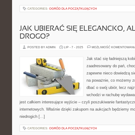
CATEGORIES:
OGRÓD DLA POCZĄTKUJĄCYCH
JAK UBIERAĆ SIĘ ELEGANCKO, A
DROGO?
POSTED BY ADMIN
LIP - 7 - 2025
MOŻLIWOŚĆ KOMENTOWAN
Jak stać się ładniejszą kobi
zaadresowany do pań, choc
zapewne nieco dowiedzą si
na poważnie, co możemy zro
dbać o swój ubiór, lecz naj
wchodzi w rachubę wydawani
jest całkiem interesujące wyjście – czyli poszukiwanie fantastyc
internetowych. Właśnie dzięki zakupom na aukcjach będziemy mog
niedrogich […]
CATEGORIES:
OGRÓD DLA POCZĄTKUJĄCYCH