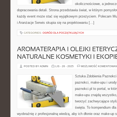
okolicznościowe, a jednocz
dopracowania detali. Strona przedstawia świat, w którym pomysłow
każdy event może stać się wyjątkowym przeżyciem. Polecam Mu
i Aranżacje Serwis skupia się na projektowaniu […]
CATEGORIES:
OGRÓD DLA POCZĄTKUJĄCYCH
AROMATERAPIA I OLEJKI ETERYCZ
NATURALNE KOSMETYKI I EKOP
POSTED BY ADMIN
LIS - 26 - 2025
MOŻLIWOŚĆ KOMENTOWAN
Sztuka Zdobienia Paznokci –
paznokci, make-upu i urody
paznokci.pl to portal, w kt
make-upu znajdą wszystko,
tworzyć zachwycające styliz
święta. To kompendium dla 
wyobraźnię z profesjonalną wiedzą, aby ich dłonie oraz make-up s