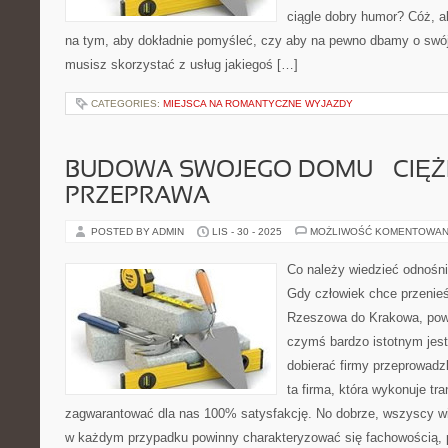
ciągle dobry humor? Cóż, a
na tym, aby dokładnie pomyśleć, czy aby na pewno dbamy o swó
musisz skorzystać z usług jakiegoś […]
CATEGORIES:
MIEJSCA NA ROMANTYCZNE WYJAZDY
BUDOWA SWOJEGO DOMU – CIĘ
PRZEPRAWA
POSTED BY ADMIN
LIS - 30 - 2025
MOŻLIWOŚĆ KOMENTOWAN
Co należy wiedzieć odnośn
Gdy człowiek chce przenieś
Rzeszowa do Krakowa, powi
czymś bardzo istotnym jest
dobierać firmy przeprowadz
ta firma, która wykonuje tr
zagwarantować dla nas 100% satysfakcję. No dobrze, wszyscy wi
w każdym przypadku powinny charakteryzować się fachowością, p