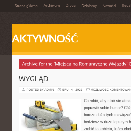
Archiwum
Droga
Reda
Strona główna
Działamy
Nowości
AKTYWNOŚĆ
Archive for the ‘Miejsca na Romantyczne Wyjazdy’ 
WYGLĄD
POSTED BY ADMIN
GRU - 4 - 2025
MOŻLIWOŚĆ KOMENTOWAN
Co robić, aby stać się atra
poprawić sobie humor? Cóż, 
bardzo dużo tych rozwiązań
będziesz w dużo lepszym h
zrobić ta kobieta, która ch