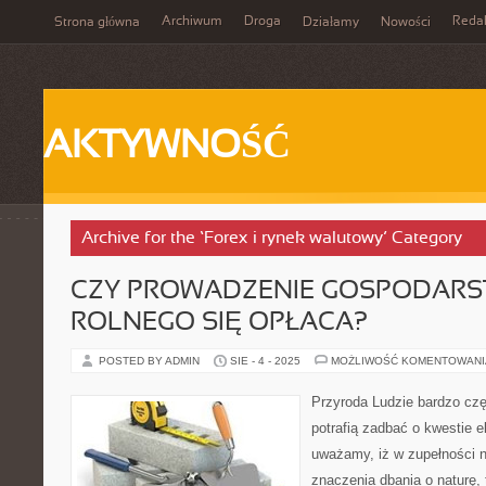
Archiwum
Droga
Reda
Strona główna
Działamy
Nowości
AKTYWNOŚĆ
Archive for the ‘Forex i rynek walutowy’ Category
CZY PROWADZENIE GOSPODAR
ROLNEGO SIĘ OPŁACA?
POSTED BY ADMIN
SIE - 4 - 2025
MOŻLIWOŚĆ KOMENTOWAN
Przyroda Ludzie bardzo czę
potrafią zadbać o kwestie e
uważamy, iż w zupełności n
znaczenia dbania o naturę, 