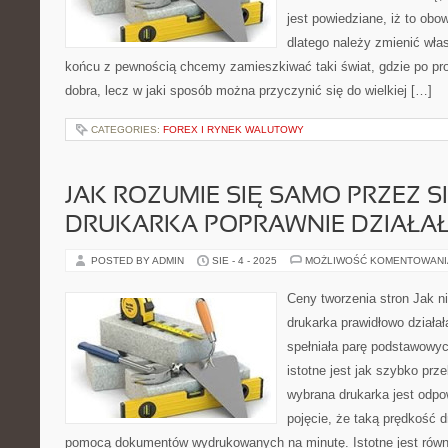
jest powiedziane, iż to obo
dlatego należy zmienić wła
końcu z pewnością chcemy zamieszkiwać taki świat, gdzie po pro
dobra, lecz w jaki sposób można przyczynić się do wielkiej […]
CATEGORIES:
FOREX I RYNEK WALUTOWY
JAK ROZUMIE SIĘ SAMO PRZEZ SI
DRUKARKA POPRAWNIE DZIAŁAŁ
POSTED BY ADMIN
SIE - 4 - 2025
MOŻLIWOŚĆ KOMENTOWAN
Ceny tworzenia stron Jak ni
drukarka prawidłowo działał
spełniała parę podstawowy
istotne jest jak szybko prz
wybrana drukarka jest odp
pojęcie, że taką prędkość 
pomocą dokumentów wydrukowanych na minutę. Istotne jest równi