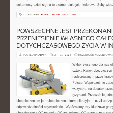
dokumenty dzieli się na te czarno- białe jak i kolorowe. Żeby wie
CATEGORIES:
FOREX I RYNEK WALUTOWY
POWSZECHNE JEST PRZEKONANIE
PRZENIESIENIE WŁASNEGO CAŁE
DOTYCHCZASOWEGO ŻYCIA W IN
POSTED BY ADMIN
LIP - 31 - 2025
MOŻLIWOŚĆ KOMENTOWAN
Wybór słusznego dla nas ub
sztuka Rynek ubezpieczeń 
nadzorowanym przez krajow
Polsce. Współcześnie zabe
wszystko, na dodatek przed
ryzykami. Przeważnie jed
ubezpieczeniem jest ubezpieczenia komunikacyjne – czyli ubezpi
odpowiedzialności obywatelskiej. Wyróżniamy trzy kluczowe gru
ubezpieczenie OC pojazdu, OC zawodowe i OC w życiu prywatnym.