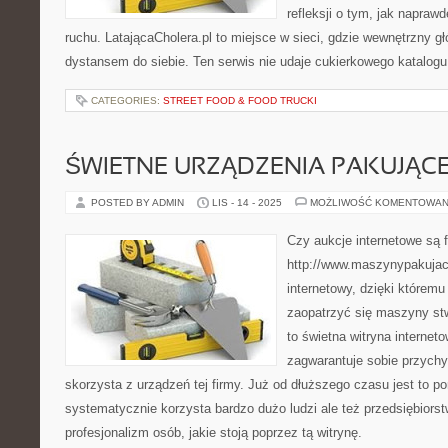
refleksji o tym, jak napraw
ruchu. LatającaCholera.pl to miejsce w sieci, gdzie wewnętrzny gł
dystansem do siebie. Ten serwis nie udaje cukierkowego katalogu
CATEGORIES:
STREET FOOD & FOOD TRUCKI
ŚWIETNE URZĄDZENIA PAKUJĄC
POSTED BY ADMIN
LIS - 14 - 2025
MOŻLIWOŚĆ KOMENTOWAN
Czy aukcje internetowe są 
http://www.maszynypakujace
internetowy, dzięki któremu
zaopatrzyć się maszyny st
to świetna witryna internet
zagwarantuje sobie przychy
skorzysta z urządzeń tej firmy. Już od dłuższego czasu jest to por
systematycznie korzysta bardzo dużo ludzi ale też przedsiębiorst
profesjonalizm osób, jakie stoją poprzez tą witrynę.