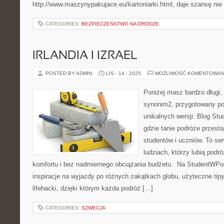
http://www.maszynypakujace.eu/kartoniarki.html, daje szansę nie
CATEGORIES:
BEZPIECZEŃSTWO NA DRODZE
IRLANDIA I IZRAEL
POSTED BY ADMIN
LIS - 14 - 2025
MOŻLIWOŚĆ KOMENTOWAN
Poniżej masz bardzo długi, 
synonim2, przygotowany po
unikalnych wersji: Blog Stu
gdzie tanie podróże przest
studentów i uczniów. To se
ludziach, którzy lubią podr
komfortu i bez nadmiernego obciążania budżetu. Na StudentWPod
inspiracje na wyjazdy po różnych zakątkach globu, użyteczne tip
lifehacki, dzięki którym każda podróż […]
CATEGORIES:
SZWECJA