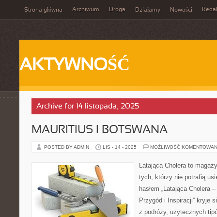
Archiwum
Droga
Reda
Strona główna
Działamy
Nowości
AKTYWNOŚĆ
Archive for 14 listopada, 2025
MAURITIUS I BOTSWANA
POSTED BY ADMIN
LIS - 14 - 2025
MOŻLIWOŚĆ KOMENTOWAN
Latająca Cholera to magazy
tych, którzy nie potrafią u
hasłem „Latająca Cholera –
Przygód i Inspiracji” kryje 
z podróży, użytecznych tip