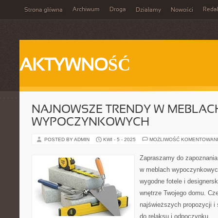
Archiwum
Droga
Reda
Strona główna
Działamy
Nowości
AKTYWNOŚĆ
NAJNOWSZE TRENDY W MEBLAC
WYPOCZYNKOWYCH
POSTED BY ADMIN
KWI - 5 - 2025
MOŻLIWOŚĆ KOMENTOWAN
Zapraszamy do zapoznania 
w meblach wypoczynkowych!
wygodne fotele i designersk
wnętrze Twojego domu. Czer
najświeższych propozycji i
do relaksu i odpoczynku.