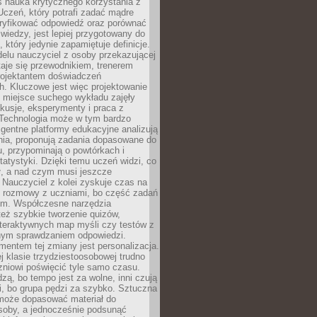
iś nauka krytycznego korzystania z
 Uczeń, który potrafi zadać mądre
eryfikować odpowiedź oraz porównać
 wiedzy, jest lepiej przygotowany do
, który jedynie zapamiętuje definicje.
elu nauczyciel z osoby przekazującej
taje się przewodnikiem, trenerem
projektantem doświadczeń
. Kluczowe jest więc projektowanie
by miejsce suchego wykładu zajęły
skusje, eksperymenty i praca z
Technologia może w tym bardzo
igentne platformy edukacyjne analizują
nia, proponują zadania dopasowane do
, przypominają o powtórkach i
statystyki. Dzięki temu uczeń widzi, co
ł, a nad czym musi jeszcze
Nauczyciel z kolei zyskuje czas na
e rozmowy z uczniami, bo część zadań
em. Współczesne narzędzia
też szybkie tworzenie quizów,
nteraktywnych map myśli czy testów z
ym sprawdzaniem odpowiedzi.
mentem tej zmiany jest personalizacja.
j klasie trzydziestoosobowej trudno
niowi poświęcić tyle samo czasu.
dzą, bo tempo jest za wolne, inni czują
i, bo grupa pędzi za szybko. Sztuczna
 może dopasować materiał do
osoby, a jednocześnie podsunąć