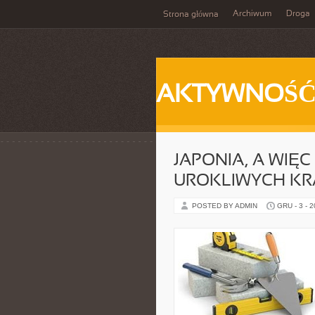
Archiwum
Droga
Strona główna
AKTYWNOŚ
JAPONIA, A WIĘC
UROKLIWYCH K
POSTED BY ADMIN
GRU - 3 - 