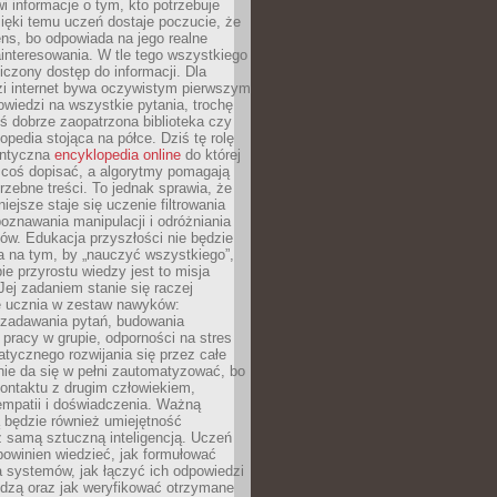
i informacje o tym, kto potrzebuje
ięki temu uczeń dostaje poczucie, że
ns, bo odpowiada na jego realne
ainteresowania. W tle tego wszystkiego
niczony dostęp do informacji. Dla
zi internet bywa oczywistym pierwszym
wiedzi na wszystkie pytania, trochę
yś dobrze zaopatrzona biblioteka czy
opedia stojąca na półce. Dziś tę rolę
antyczna
encyklopedia online
do której
coś dopisać, a algorytmy pomagają
rzebne treści. To jednak sprawia, że
iejsze staje się uczenie filtrowania
oznawania manipulacji i odróżniania
któw. Edukacja przyszłości nie będzie
a na tym, by „nauczyć wszystkiego”,
ie przyrostu wiedzy jest to misja
Jej zadaniem stanie się raczej
 ucznia w zestaw nawyków:
 zadawania pytań, budowania
pracy w grupie, odporności na stres
tycznego rozwijania się przez całe
nie da się w pełni zautomatyzować, bo
ontaktu z drugim człowiekiem,
empatii i doświadczenia. Ważną
 będzie również umiejętność
 samą sztuczną inteligencją. Uczeń
powinien wiedzieć, jak formułować
a systemów, jak łączyć ich odpowiedzi
edzą oraz jak weryfikować otrzymane