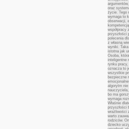
argumentów, 
oraz systema
życie. Tego 
wymaga to k
obserwacji, 
kompetencją
współpracy z
przyszłości 
polecenia dl
z własną wi
wyniki. Taka 
istotna jak 
Osoba, która
inteligentne
rynku pracy,
oznacza to j
wszystkie p
bezpieczne r
emocjonalne 
algorytm nie
nauczyciela,
bo ma gorszy
wymaga rozmo
Właśnie dlat
przyszłości 
wrażliwości
warto zauważ
rodziców. On
dziecko uczy
urządzeń, pla