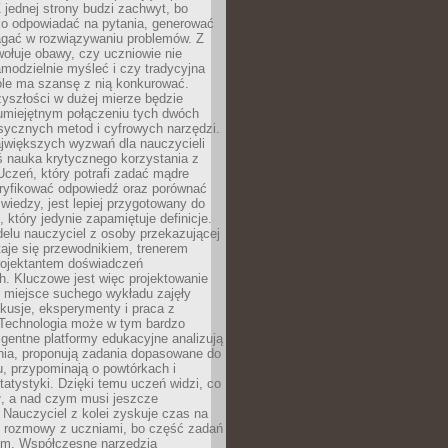
 jednej strony budzi zachwyt, bo
ko odpowiadać na pytania, generować
magać w rozwiązywaniu problemów. Z
wołuje obawy, czy uczniowie nie
modzielnie myśleć i czy tradycyjna
óle ma szansę z nią konkurować.
yszłości w dużej mierze będzie
 umiejętnym połączeniu tych dwóch
sycznych metod i cyfrowych narzędzi.
jwiększych wyzwań dla nauczycieli
iś nauka krytycznego korzystania z
 Uczeń, który potrafi zadać mądre
eryfikować odpowiedź oraz porównać
 wiedzy, jest lepiej przygotowany do
, który jedynie zapamiętuje definicje.
elu nauczyciel z osoby przekazującej
taje się przewodnikiem, trenerem
projektantem doświadczeń
. Kluczowe jest więc projektowanie
by miejsce suchego wykładu zajęły
skusje, eksperymenty i praca z
Technologia może w tym bardzo
igentne platformy edukacyjne analizują
nia, proponują zadania dopasowane do
, przypominają o powtórkach i
statystyki. Dzięki temu uczeń widzi, co
ł, a nad czym musi jeszcze
Nauczyciel z kolei zyskuje czas na
e rozmowy z uczniami, bo część zadań
em. Współczesne narzędzia