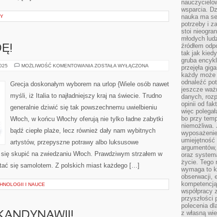
nauczycielow
wsparcia. Dz
nauka ma se
NY
potrzeby i z
stoi nieogra
młodych lud
źródłem odpo
Ę!
tak jak kied
gruba encykl
ODWIEDŹ
2025
MOŻLIWOŚĆ KOMENTOWANIA
ZOSTAŁA WYŁĄCZONA
przejęła gig
KANADĘ!
każdy może 
odnaleźć pot
Grecja doskonałym wyborem na urlop {Wiele osób nawet
jeszcze ważn
myśli, iż Italia to najładniejszy kraj na świecie. Trudno
danych, rozp
opinii od fa
generalnie dziwić się tak powszechnemu uwielbieniu
więc polegał
bo przy temp
Włoch, w końcu Włochy oferują nie tylko ładne zabytki
niemożliwa. 
bądź ciepłe plaże, lecz również dały nam wybitnych
wyposażenie
umiejętność
artystów, przepyszne potrawy albo luksusowe
argumentów, 
 się skupić na zwiedzaniu Włoch. Prawdziwym strzałem w
oraz systema
życie. Tego 
stać się samolotem. Z polskich miast każdego […]
wymaga to k
obserwacji, 
kompetencją
HNOLOGII I NAUCE
współpracy z
przyszłości 
polecenia dl
z własną wi
KANDYNAWII!