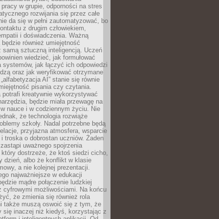
pracy w grupie, odporności na stres
tycznego rozwijania się przez całe
nie da się w pełni zautomatyzować, bo
ontaktu z drugim człowiekiem,
empatii i doświadczenia. Ważną
 będzie również umiejętność
 samą sztuczną inteligencją. Uczeń
powinien wiedzieć, jak formułować
a systemów, jak łączyć ich odpowiedzi
edzą oraz jak weryfikować otrzymane
„alfabetyzacja AI” stanie się równie
umiejętność pisania czy czytania.
 potrafi kreatywnie wykorzystywać
 narzędzia, będzie miała przewagę na
 w nauce i w codziennym życiu. Nie
ednak, że technologia rozwiąże
roblemy szkoły. Nadal potrzebne będą
elacje, przyjazna atmosfera, wsparcie
i troska o dobrostan uczniów. Żaden
 zastąpi uważnego spojrzenia
 który dostrzeże, że ktoś siedzi cicho,
 dzień, albo że konflikt w klasie
wy, a nie kolejnej prezentacji.
ego najważniejsze w edukacji
będzie mądre połączenie ludzkiej
 z cyfrowymi możliwościami. Na końcu
yć, że zmienia się również rola
i także muszą oswoić się z tym, że
 się inaczej niż kiedyś, korzystając z
tform i inteligentnych aplikacji. Od