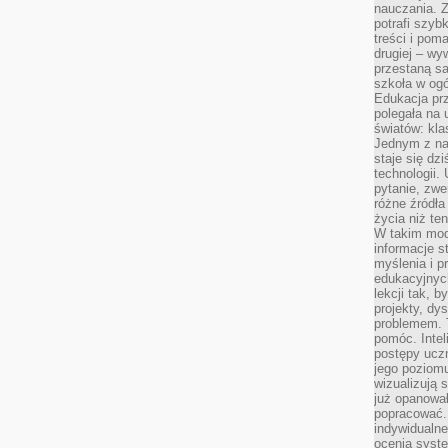
nauczania. Z
potrafi szyb
treści i po
drugiej – wy
przestaną sa
szkoła w og
Edukacja prz
polegała na
światów: kla
Jednym z na
staje się dz
technologii.
pytanie, zw
różne źródła
życia niż ten
W takim mod
informacje s
myślenia i 
edukacyjnych
lekcji tak, 
projekty, dy
problemem. 
pomóc. Intel
postępy ucz
jego poziomu
wizualizują 
już opanowa
popracować. 
indywidualn
ocenia syst