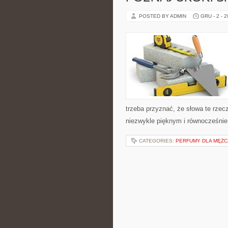
POSTED BY ADMIN
GRU - 2 - 
trzeba przyznać, że słowa te rzecz
niezwykle pięknym i równocześni
CATEGORIES:
PERFUMY DLA MĘŻC