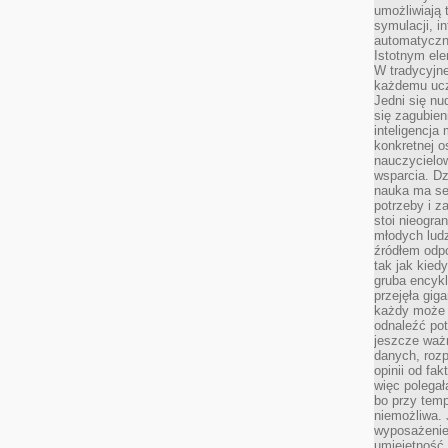
umożliwiają 
symulacji, i
automatyczn
Istotnym ele
W tradycyjne
każdemu ucz
Jedni się nu
się zagubien
inteligencja
konkretnej 
nauczycielow
wsparcia. Dz
nauka ma se
potrzeby i z
stoi nieogra
młodych lud
źródłem odpo
tak jak kied
gruba encykl
przejęła gig
każdy może 
odnaleźć pot
jeszcze ważn
danych, rozp
opinii od fa
więc polegał
bo przy temp
niemożliwa. 
wyposażenie
umiejętność