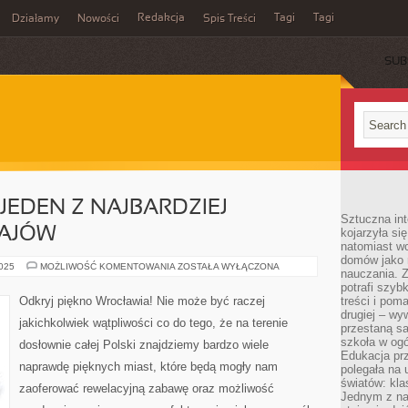
Redakcja
Tagi
Tagi
Działamy
Nowości
Spis Treści
SUB
Ć
 JEDEN Z NAJBARDZIEJ
Sztuczna int
RAJÓW
kojarzyła się
natomiast wc
domów jako r
JAPONIA,
2025
MOŻLIWOŚĆ KOMENTOWANIA
ZOSTAŁA WYŁĄCZONA
nauczania. Z
A
WIĘC
potrafi szyb
JEDEN
Odkryj piękno Wrocławia! Nie może być raczej
treści i po
Z
drugiej – wy
NAJBARDZIEJ
jakichkolwiek wątpliwości co do tego, że na terenie
UROKLIWYCH
przestaną sa
KRAJÓW
szkoła w og
dosłownie całej Polski znajdziemy bardzo wiele
Edukacja prz
naprawdę pięknych miast, które będą mogły nam
polegała na
światów: kla
zaoferować rewelacyjną zabawę oraz możliwość
Jednym z na