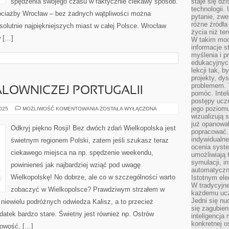
spędzenia swojego czasu w faktycznie ciekawy sposób.
staje się dz
technologii.
hociażby Wrocław – bez żadnych wątpliwości można
pytanie, zw
różne źródła
bsolutnie najpiękniejszych miast w całej Polsce. Wrocław
życia niż ten
w […]
W takim mod
informacje s
myślenia i 
edukacyjnych
lekcji tak, 
projekty, dy
problemem. 
LOWNICZEJ PORTUGALII
pomóc. Intel
postępy ucz
jego poziomu
ODKRYWANIE
2025
MOŻLIWOŚĆ KOMENTOWANIA
ZOSTAŁA WYŁĄCZONA
MALOWNICZEJ
wizualizują 
PORTUGALII
już opanowa
Odkryj piękno Rosji! Bez dwóch zdań Wielkopolska jest
popracować. 
indywidualn
świetnym regionem Polski, zatem jeśli szukasz teraz
ocenia syst
ciekawego miejsca na np. spędzenie weekendu,
umożliwiają 
symulacji, i
powinieneś jak najbardziej wziąć pod uwagę
automatyczn
Wielkopolskę! No dobrze, ale co w szczególności warto
Istotnym ele
W tradycyjne
zobaczyć w Wielkopolsce? Prawdziwym strzałem w
każdemu ucz
Jedni się nu
 niewielu podróżnych odwiedza Kalisz, a to przecież
się zagubien
datek bardzo stare. Świetny jest również np. Ostrów
inteligencja
konkretnej 
cowość, […]