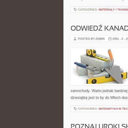
CATEGORIES:
MATERIAŁY I TKANI
ODWIEDŹ KANAD
POSTED BY ADMIN
GRU - 3 - 
samochody. Warto jednak bardziej
dziesiątkę jest to by do Włoch do
CATEGORIES:
MATEMATYKA W TEC
POZNAJ UROKI S