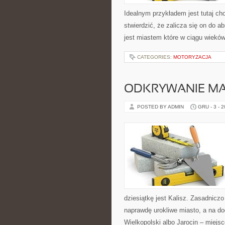
Idealnym przykładem jest tutaj c
stwierdzić, że zalicza się on do a
jest miastem które w ciągu wiekó
CATEGORIES:
MOTORYZACJA
ODKRYWANIE MA
POSTED BY ADMIN
GRU - 3 - 
dziesiątkę jest Kalisz. Zasadniczo
naprawdę urokliwe miasto, a na do
Wielkopolski albo Jarocin – miejs