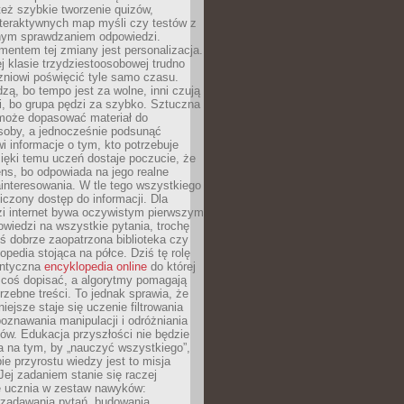
też szybkie tworzenie quizów,
nteraktywnych map myśli czy testów z
ym sprawdzaniem odpowiedzi.
mentem tej zmiany jest personalizacja.
j klasie trzydziestoosobowej trudno
niowi poświęcić tyle samo czasu.
dzą, bo tempo jest za wolne, inni czują
i, bo grupa pędzi za szybko. Sztuczna
 może dopasować materiał do
osoby, a jednocześnie podsunąć
i informacje o tym, kto potrzebuje
ięki temu uczeń dostaje poczucie, że
ns, bo odpowiada na jego realne
ainteresowania. W tle tego wszystkiego
niczony dostęp do informacji. Dla
zi internet bywa oczywistym pierwszym
wiedzi na wszystkie pytania, trochę
yś dobrze zaopatrzona biblioteka czy
opedia stojąca na półce. Dziś tę rolę
antyczna
encyklopedia online
do której
coś dopisać, a algorytmy pomagają
rzebne treści. To jednak sprawia, że
iejsze staje się uczenie filtrowania
oznawania manipulacji i odróżniania
któw. Edukacja przyszłości nie będzie
a na tym, by „nauczyć wszystkiego”,
ie przyrostu wiedzy jest to misja
Jej zadaniem stanie się raczej
 ucznia w zestaw nawyków:
 zadawania pytań, budowania