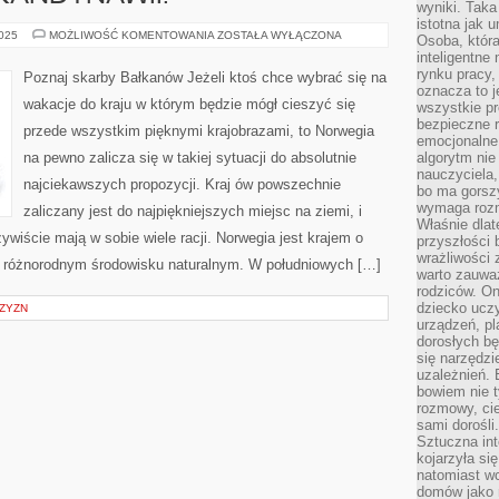
wyniki. Taka 
istotna jak 
POZNAJ
2025
MOŻLIWOŚĆ KOMENTOWANIA
ZOSTAŁA WYŁĄCZONA
Osoba, która
UROKI
inteligentne
SKANDYNAWII!
rynku pracy,
Poznaj skarby Bałkanów Jeżeli ktoś chce wybrać się na
oznacza to j
wakacje do kraju w którym będzie mógł cieszyć się
wszystkie p
bezpieczne r
przede wszystkim pięknymi krajobrazami, to Norwegia
emocjonalne 
na pewno zalicza się w takiej sytuacji do absolutnie
algorytm nie
nauczyciela,
najciekawszych propozycji. Kraj ów powszechnie
bo ma gorszy
wymaga rozmo
zaliczany jest do najpiękniejszych miejsc na ziemi, i
Właśnie dlat
ywiście mają w sobie wiele racji. Norwegia jest krajem o
przyszłości 
wrażliwości
e różnorodnym środowisku naturalnym. W południowych […]
warto zauważ
rodziców. On
dziecko uczy
ZYZN
urządzeń, pla
dorosłych bę
się narzędzi
uzależnień. 
bowiem nie t
rozmowy, cie
sami dorośli.
Sztuczna int
kojarzyła się
natomiast wc
domów jako r