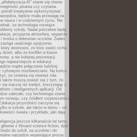
„alfabetyzacja AI” stanie się równie
umiejętność pisania czy czytania.
 potrafi kreatywnie wykorzystywać
 narzędzia, będzie miała przewagę na
 w nauce i w codziennym życiu. Nie
ednak, że technologia rozwiąże
roblemy szkoły. Nadal potrzebne będą
elacje, przyjazna atmosfera, wsparcie
i troska o dobrostan uczniów. Żaden
 zastąpi uważnego spojrzenia
 który dostrzeże, że ktoś siedzi cicho,
 dzień, albo że konflikt w klasie
wy, a nie kolejnej prezentacji.
ego najważniejsze w edukacji
będzie mądre połączenie ludzkiej
 z cyfrowymi możliwościami. Na końcu
yć, że zmienia się również rola
i także muszą oswoić się z tym, że
 się inaczej niż kiedyś, korzystając z
tform i inteligentnych aplikacji. Od
dzie zależało, czy technologia stanie
em rozwoju, czy źródłem rozproszenia i
Edukacja przyszłości zaczyna się
ylko w szkole, ale także w domu – od
kawości świata i przykładu, jaki dają
eligencja jeszcze kilkanaście lat temu
 głównie z filmami science fiction, dziś
hodzi do szkół, na uczelnie i do
ealne narzędzie wspierające proces