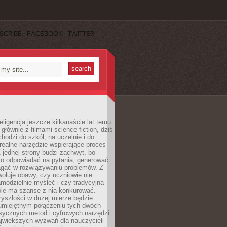
SCRIBE
FACEBOOK
TWITTER
eligencja jeszcze kilkanaście lat temu
 głównie z filmami science fiction, dziś
hodzi do szkół, na uczelnie i do
ealne narzędzie wspierające proces
 jednej strony budzi zachwyt, bo
ko odpowiadać na pytania, generować
magać w rozwiązywaniu problemów. Z
wołuje obawy, czy uczniowie nie
modzielnie myśleć i czy tradycyjna
óle ma szansę z nią konkurować.
yszłości w dużej mierze będzie
 umiejętnym połączeniu tych dwóch
sycznych metod i cyfrowych narzędzi.
jwiększych wyzwań dla nauczycieli