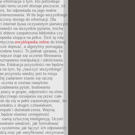
i informacje o tym, kto potrzebuje
ięki temu uczeń dostaje poczucie, że
ns, bo odpowiada na jego realne
ainteresowania. W tle tego wszystkiego
niczony dostęp do informacji. Dla
zi internet bywa oczywistym pierwszym
wiedzi na wszystkie pytania, trochę
yś dobrze zaopatrzona biblioteka czy
opedia stojąca na półce. Dziś tę rolę
antyczna
encyklopedia online
do której
coś dopisać, a algorytmy pomagają
rzebne treści. To jednak sprawia, że
iejsze staje się uczenie filtrowania
oznawania manipulacji i odróżniania
któw. Edukacja przyszłości nie będzie
a na tym, by „nauczyć wszystkiego”,
ie przyrostu wiedzy jest to misja
Jej zadaniem stanie się raczej
 ucznia w zestaw nawyków:
 zadawania pytań, budowania
pracy w grupie, odporności na stres
tycznego rozwijania się przez całe
nie da się w pełni zautomatyzować, bo
ontaktu z drugim człowiekiem,
empatii i doświadczenia. Ważną
 będzie również umiejętność
 samą sztuczną inteligencją. Uczeń
powinien wiedzieć, jak formułować
a systemów, jak łączyć ich odpowiedzi
edzą oraz jak weryfikować otrzymane