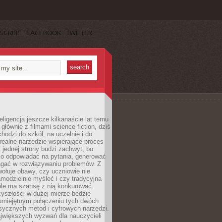
SCRIBE
FACEBOOK
TWITTER
eligencja jeszcze kilkanaście lat temu
 głównie z filmami science fiction, dziś
hodzi do szkół, na uczelnie i do
ealne narzędzie wspierające proces
 jednej strony budzi zachwyt, bo
ko odpowiadać na pytania, generować
magać w rozwiązywaniu problemów. Z
wołuje obawy, czy uczniowie nie
modzielnie myśleć i czy tradycyjna
óle ma szansę z nią konkurować.
yszłości w dużej mierze będzie
 umiejętnym połączeniu tych dwóch
sycznych metod i cyfrowych narzędzi.
jwiększych wyzwań dla nauczycieli