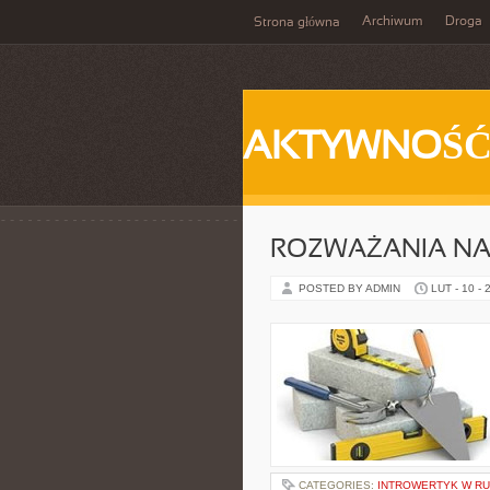
Archiwum
Droga
Strona główna
AKTYWNOŚ
ROZWAŻANIA NA 
POSTED BY ADMIN
LUT - 10 - 
CATEGORIES:
INTROWERTYK W RUC