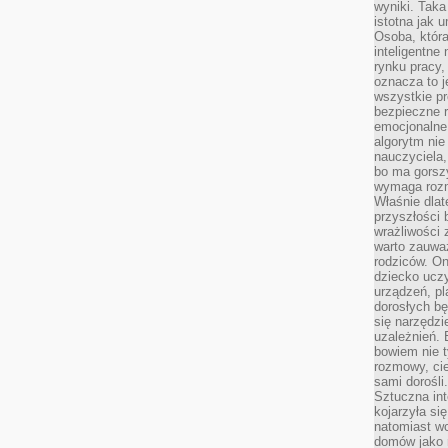
wyniki. Taka 
istotna jak 
Osoba, która
inteligentne
rynku pracy,
oznacza to j
wszystkie p
bezpieczne r
emocjonalne 
algorytm nie
nauczyciela,
bo ma gorszy
wymaga rozmo
Właśnie dlat
przyszłości 
wrażliwości
warto zauważ
rodziców. On
dziecko uczy
urządzeń, pla
dorosłych bę
się narzędzi
uzależnień. 
bowiem nie t
rozmowy, cie
sami dorośli.
Sztuczna int
kojarzyła się
natomiast wc
domów jako r