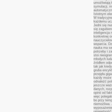
umożliwiają 
symulacji, i
automatyczn
Istotnym ele
W tradycyjne
każdemu ucz
Jedni się nu
się zagubien
inteligencja
konkretnej 
nauczycielow
wsparcia. Dz
nauka ma se
potrzeby i z
stoi nieogra
młodych lud
źródłem odpo
tak jak kied
gruba encykl
przejęła gig
każdy może 
odnaleźć pot
jeszcze ważn
danych, rozp
opinii od fa
więc polegał
bo przy temp
niemożliwa. 
wyposażenie
umiejętność