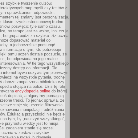
też szybkie tworzenie quizów,
nteraktywnych map myśli czy testów z
ym sprawdzaniem odpowiedzi.
mentem tej zmiany jest personalizacja.
j klasie trzydziestoosobowej trudno
niowi poświęcić tyle samo czasu.
dzą, bo tempo jest za wolne, inni czują
i, bo grupa pędzi za szybko. Sztuczna
 może dopasować materiał do
osoby, a jednocześnie podsunąć
i informacje o tym, kto potrzebuje
ięki temu uczeń dostaje poczucie, że
ns, bo odpowiada na jego realne
ainteresowania. W tle tego wszystkiego
niczony dostęp do informacji. Dla
zi internet bywa oczywistym pierwszym
wiedzi na wszystkie pytania, trochę
yś dobrze zaopatrzona biblioteka czy
opedia stojąca na półce. Dziś tę rolę
antyczna
encyklopedia online
do której
coś dopisać, a algorytmy pomagają
rzebne treści. To jednak sprawia, że
iejsze staje się uczenie filtrowania
oznawania manipulacji i odróżniania
któw. Edukacja przyszłości nie będzie
a na tym, by „nauczyć wszystkiego”,
ie przyrostu wiedzy jest to misja
Jej zadaniem stanie się raczej
 ucznia w zestaw nawyków:
 zadawania pytań, budowania