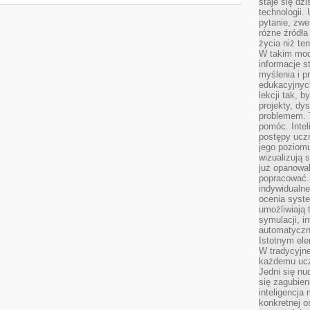
staje się dz
technologii.
pytanie, zw
różne źródła
życia niż ten
W takim mod
informacje s
myślenia i 
edukacyjnych
lekcji tak, 
projekty, dy
problemem. 
pomóc. Intel
postępy ucz
jego poziomu
wizualizują 
już opanowa
popracować. 
indywidualn
ocenia syst
umożliwiają 
symulacji, i
automatyczn
Istotnym ele
W tradycyjne
każdemu ucz
Jedni się nu
się zagubien
inteligencja
konkretnej 