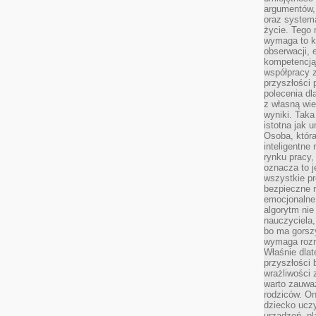
argumentów, 
oraz systema
życie. Tego 
wymaga to k
obserwacji, 
kompetencją
współpracy z
przyszłości 
polecenia dl
z własną wi
wyniki. Taka 
istotna jak 
Osoba, która
inteligentne
rynku pracy,
oznacza to j
wszystkie p
bezpieczne r
emocjonalne 
algorytm nie
nauczyciela,
bo ma gorszy
wymaga rozmo
Właśnie dlat
przyszłości 
wrażliwości
warto zauważ
rodziców. On
dziecko uczy
urządzeń, pla