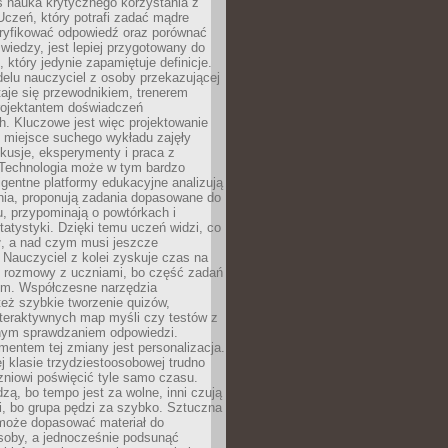
iś nauka krytycznego korzystania z
 Uczeń, który potrafi zadać mądre
eryfikować odpowiedź oraz porównać
 wiedzy, jest lepiej przygotowany do
, który jedynie zapamiętuje definicje.
elu nauczyciel z osoby przekazującej
taje się przewodnikiem, trenerem
projektantem doświadczeń
. Kluczowe jest więc projektowanie
by miejsce suchego wykładu zajęły
skusje, eksperymenty i praca z
Technologia może w tym bardzo
igentne platformy edukacyjne analizują
nia, proponują zadania dopasowane do
, przypominają o powtórkach i
statystyki. Dzięki temu uczeń widzi, co
ł, a nad czym musi jeszcze
Nauczyciel z kolei zyskuje czas na
e rozmowy z uczniami, bo część zadań
em. Współczesne narzędzia
też szybkie tworzenie quizów,
nteraktywnych map myśli czy testów z
ym sprawdzaniem odpowiedzi.
mentem tej zmiany jest personalizacja.
j klasie trzydziestoosobowej trudno
niowi poświęcić tyle samo czasu.
dzą, bo tempo jest za wolne, inni czują
i, bo grupa pędzi za szybko. Sztuczna
 może dopasować materiał do
osoby, a jednocześnie podsunąć