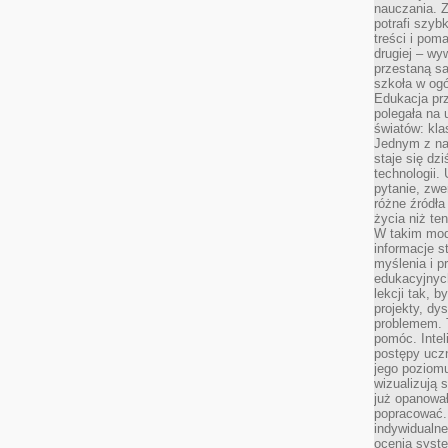
nauczania. Z
potrafi szyb
treści i po
drugiej – wy
przestaną sa
szkoła w og
Edukacja prz
polegała na
światów: kla
Jednym z na
staje się dz
technologii.
pytanie, zw
różne źródła
życia niż ten
W takim mod
informacje s
myślenia i 
edukacyjnych
lekcji tak, 
projekty, dy
problemem. 
pomóc. Intel
postępy ucz
jego poziomu
wizualizują 
już opanowa
popracować. 
indywidualn
ocenia syst