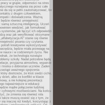
pracy w grupie, odporności na stres
tycznego rozwijania się przez całe
nie da się w pełni zautomatyzować, bo
ontaktu z drugim człowiekiem,
empatii i doświadczenia. Ważną
 będzie również umiejętność
 samą sztuczną inteligencją. Uczeń
powinien wiedzieć, jak formułować
a systemów, jak łączyć ich odpowiedzi
edzą oraz jak weryfikować otrzymane
„alfabetyzacja AI” stanie się równie
umiejętność pisania czy czytania.
 potrafi kreatywnie wykorzystywać
 narzędzia, będzie miała przewagę na
 w nauce i w codziennym życiu. Nie
ednak, że technologia rozwiąże
roblemy szkoły. Nadal potrzebne będą
elacje, przyjazna atmosfera, wsparcie
i troska o dobrostan uczniów. Żaden
 zastąpi uważnego spojrzenia
 który dostrzeże, że ktoś siedzi cicho,
 dzień, albo że konflikt w klasie
wy, a nie kolejnej prezentacji.
ego najważniejsze w edukacji
będzie mądre połączenie ludzkiej
 z cyfrowymi możliwościami. Na końcu
yć, że zmienia się również rola
i także muszą oswoić się z tym, że
 się inaczej niż kiedyś, korzystając z
tform i inteligentnych aplikacji. Od