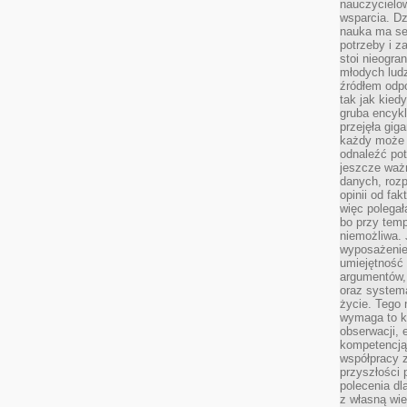
nauczycielow
wsparcia. Dz
nauka ma se
potrzeby i z
stoi nieogra
młodych lud
źródłem odpo
tak jak kied
gruba encykl
przejęła gig
każdy może 
odnaleźć pot
jeszcze ważn
danych, rozp
opinii od fa
więc polegał
bo przy temp
niemożliwa. 
wyposażenie
umiejętność
argumentów, 
oraz systema
życie. Tego 
wymaga to k
obserwacji, 
kompetencją
współpracy z
przyszłości 
polecenia dl
z własną wi