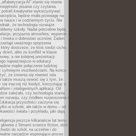
„alfabetyzacja AI” stanie się równie
umiejętność pisania czy czytania.
 potrafi kreatywnie wykorzystywać
 narzędzia, będzie miała przewagę na
 w nauce i w codziennym życiu. Nie
ednak, że technologia rozwiąże
roblemy szkoły. Nadal potrzebne będą
elacje, przyjazna atmosfera, wsparcie
i troska o dobrostan uczniów. Żaden
 zastąpi uważnego spojrzenia
 który dostrzeże, że ktoś siedzi cicho,
 dzień, albo że konflikt w klasie
wy, a nie kolejnej prezentacji.
ego najważniejsze w edukacji
będzie mądre połączenie ludzkiej
 z cyfrowymi możliwościami. Na końcu
yć, że zmienia się również rola
i także muszą oswoić się z tym, że
 się inaczej niż kiedyś, korzystając z
tform i inteligentnych aplikacji. Od
dzie zależało, czy technologia stanie
em rozwoju, czy źródłem rozproszenia i
Edukacja przyszłości zaczyna się
ylko w szkole, ale także w domu – od
kawości świata i przykładu, jaki dają
eligencja jeszcze kilkanaście lat temu
 głównie z filmami science fiction, dziś
hodzi do szkół, na uczelnie i do
ealne narzędzie wspierające proces