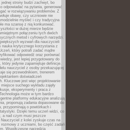
 jednej strony budzi zachwyt, bo
ko odpowiadać na pytania, generować
magać w rozwiązywaniu problemów. Z
wołuje obawy, czy uczniowie nie
modzielnie myśleć i czy tradycyjna
óle ma szansę z nią konkurować.
yszłości w dużej mierze będzie
 umiejętnym połączeniu tych dwóch
sycznych metod i cyfrowych narzędzi.
jwiększych wyzwań dla nauczycieli
iś nauka krytycznego korzystania z
 Uczeń, który potrafi zadać mądre
eryfikować odpowiedź oraz porównać
 wiedzy, jest lepiej przygotowany do
, który jedynie zapamiętuje definicje.
elu nauczyciel z osoby przekazującej
taje się przewodnikiem, trenerem
projektantem doświadczeń
. Kluczowe jest więc projektowanie
by miejsce suchego wykładu zajęły
skusje, eksperymenty i praca z
Technologia może w tym bardzo
igentne platformy edukacyjne analizują
nia, proponują zadania dopasowane do
, przypominają o powtórkach i
statystyki. Dzięki temu uczeń widzi, co
ł, a nad czym musi jeszcze
Nauczyciel z kolei zyskuje czas na
e rozmowy z uczniami, bo część zadań
em. Współczesne narzędzia