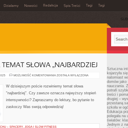
Redakcja
Tagi
Tagi
Działamy
Nowości
Spis Treści
SUB
Ć
TEMAT SŁOWA „NAJBARDZIEJ
Sztuczna int
kojarzyła się
ROZWAŻANIA
2025
MOŻLIWOŚĆ KOMENTOWANIA
ZOSTAŁA WYŁĄCZONA
natomiast wc
NA
domów jako r
TEMAT
SŁOWA
nauczania. Z
W dzisiejszym poście rozwiniemy temat słowa
„NAJBARDZIEJ
potrafi szyb
"najbardziej". Czy zawsze oznacza najwyższy stopień
treści i po
drugiej – wy
intensywności? Zapraszamy do lektury, bo pytanie to
przestaną sa
zaskoczy Was swoją odpowiedzią!
szkoła w og
Edukacja prz
polegała na
światów: kla
Jednym z na
HU – SPACERY, JOGA I SLOW FITNESS