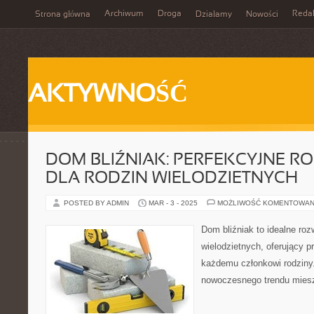
Archiwum
Droga
Reda
Strona główna
Działamy
Nowości
AKTYWNOŚĆ
DOM BLIŹNIAK: PERFEKCYJNE R
DLA RODZIN WIELODZIETNYCH
POSTED BY ADMIN
MAR - 3 - 2025
MOŻLIWOŚĆ KOMENTOWAN
Dom bliźniak to idealne roz
wielodzietnych, oferujący p
każdemu członkowi rodziny.
nowoczesnego trendu mies