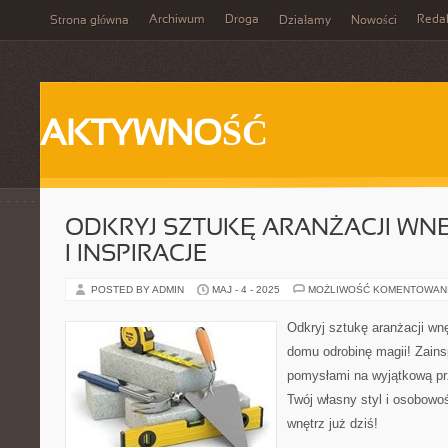
Archiwum
Droga
Reda
Strona główna
Działamy
Nowości
AKTYWNOŚĆ
ODKRYJ SZTUKĘ ARANŻACJI WN
I INSPIRACJE
POSTED BY ADMIN
MAJ - 4 - 2025
MOŻLIWOŚĆ KOMENTOWAN
Odkryj sztukę aranżacji wn
domu odrobinę magii! Zainsp
pomysłami na wyjątkową prz
Twój własny styl i osobowoś
wnętrz już dziś!