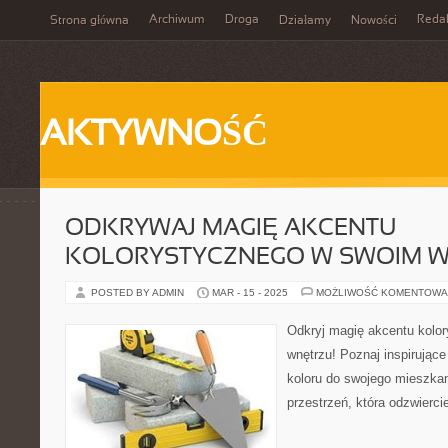
Archiwum
Droga
Reda
Strona główna
Działamy
Nowości
AKTYWNOŚĆ
ODKRYWAJ MAGIĘ AKCENTU
KOLORYSTYCZNEGO W SWOIM 
POSTED BY ADMIN
MAR - 15 - 2025
MOŻLIWOŚĆ KOMENTOWA
Odkryj magię akcentu kolo
wnętrzu! Poznaj inspirując
koloru do swojego mieszkan
przestrzeń, która odzwiercie