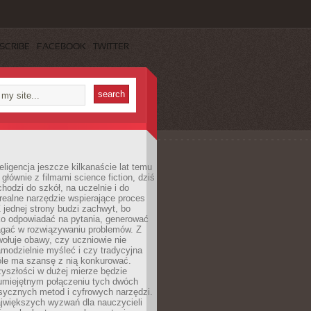
SCRIBE
FACEBOOK
TWITTER
eligencja jeszcze kilkanaście lat temu
 głównie z filmami science fiction, dziś
hodzi do szkół, na uczelnie i do
ealne narzędzie wspierające proces
 jednej strony budzi zachwyt, bo
ko odpowiadać na pytania, generować
magać w rozwiązywaniu problemów. Z
wołuje obawy, czy uczniowie nie
modzielnie myśleć i czy tradycyjna
óle ma szansę z nią konkurować.
yszłości w dużej mierze będzie
 umiejętnym połączeniu tych dwóch
sycznych metod i cyfrowych narzędzi.
jwiększych wyzwań dla nauczycieli