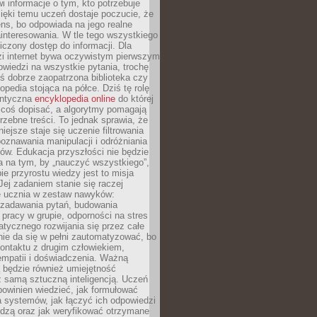
i informacje o tym, kto potrzebuje
ięki temu uczeń dostaje poczucie, że
ns, bo odpowiada na jego realne
ainteresowania. W tle tego wszystkiego
niczony dostęp do informacji. Dla
zi internet bywa oczywistym pierwszym
wiedzi na wszystkie pytania, trochę
yś dobrze zaopatrzona biblioteka czy
opedia stojąca na półce. Dziś tę rolę
antyczna
encyklopedia online
do której
coś dopisać, a algorytmy pomagają
rzebne treści. To jednak sprawia, że
iejsze staje się uczenie filtrowania
oznawania manipulacji i odróżniania
któw. Edukacja przyszłości nie będzie
a na tym, by „nauczyć wszystkiego”,
ie przyrostu wiedzy jest to misja
Jej zadaniem stanie się raczej
 ucznia w zestaw nawyków:
 zadawania pytań, budowania
pracy w grupie, odporności na stres
tycznego rozwijania się przez całe
nie da się w pełni zautomatyzować, bo
ontaktu z drugim człowiekiem,
empatii i doświadczenia. Ważną
 będzie również umiejętność
 samą sztuczną inteligencją. Uczeń
powinien wiedzieć, jak formułować
a systemów, jak łączyć ich odpowiedzi
edzą oraz jak weryfikować otrzymane