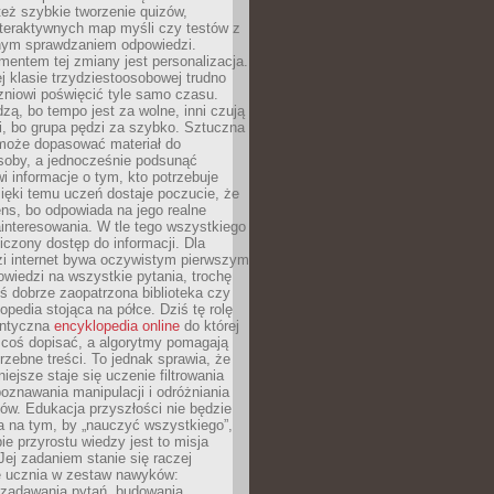
też szybkie tworzenie quizów,
nteraktywnych map myśli czy testów z
ym sprawdzaniem odpowiedzi.
mentem tej zmiany jest personalizacja.
j klasie trzydziestoosobowej trudno
niowi poświęcić tyle samo czasu.
dzą, bo tempo jest za wolne, inni czują
i, bo grupa pędzi za szybko. Sztuczna
 może dopasować materiał do
osoby, a jednocześnie podsunąć
i informacje o tym, kto potrzebuje
ięki temu uczeń dostaje poczucie, że
ns, bo odpowiada na jego realne
ainteresowania. W tle tego wszystkiego
niczony dostęp do informacji. Dla
zi internet bywa oczywistym pierwszym
wiedzi na wszystkie pytania, trochę
yś dobrze zaopatrzona biblioteka czy
opedia stojąca na półce. Dziś tę rolę
antyczna
encyklopedia online
do której
coś dopisać, a algorytmy pomagają
rzebne treści. To jednak sprawia, że
iejsze staje się uczenie filtrowania
oznawania manipulacji i odróżniania
któw. Edukacja przyszłości nie będzie
a na tym, by „nauczyć wszystkiego”,
ie przyrostu wiedzy jest to misja
Jej zadaniem stanie się raczej
 ucznia w zestaw nawyków:
 zadawania pytań, budowania