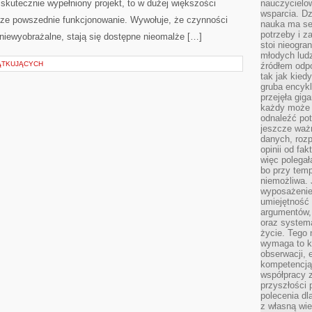
 skutecznie wypełniony projekt, to w dużej większości
nauczycielow
wsparcia. Dz
sze powszednie funkcjonowanie. Wywołuje, że czynności
nauka ma se
potrzeby i z
niewyobrażalne, stają się dostępne nieomalże […]
stoi nieogra
młodych lud
ĄTKUJĄCYCH
źródłem odpo
tak jak kied
gruba encykl
przejęła gig
każdy może 
odnaleźć pot
jeszcze ważn
danych, rozp
opinii od fa
więc polegał
bo przy temp
niemożliwa. 
wyposażenie
umiejętność
argumentów, 
oraz systema
życie. Tego 
wymaga to k
obserwacji, 
kompetencją
współpracy z
przyszłości 
polecenia dl
z własną wi