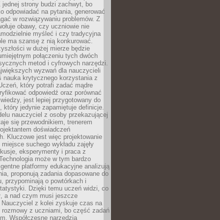
 jednej strony budzi zachwyt, bo
ko odpowiadać na pytania, generować
magać w rozwiązywaniu problemów. Z
wołuje obawy, czy uczniowie nie
modzielnie myśleć i czy tradycyjna
óle ma szansę z nią konkurować.
yszłości w dużej mierze będzie
 umiejętnym połączeniu tych dwóch
sycznych metod i cyfrowych narzędzi.
jwiększych wyzwań dla nauczycieli
iś nauka krytycznego korzystania z
 Uczeń, który potrafi zadać mądre
eryfikować odpowiedź oraz porównać
 wiedzy, jest lepiej przygotowany do
, który jedynie zapamiętuje definicje.
elu nauczyciel z osoby przekazującej
taje się przewodnikiem, trenerem
projektantem doświadczeń
. Kluczowe jest więc projektowanie
by miejsce suchego wykładu zajęły
skusje, eksperymenty i praca z
Technologia może w tym bardzo
igentne platformy edukacyjne analizują
nia, proponują zadania dopasowane do
, przypominają o powtórkach i
statystyki. Dzięki temu uczeń widzi, co
ł, a nad czym musi jeszcze
Nauczyciel z kolei zyskuje czas na
e rozmowy z uczniami, bo część zadań
em. Współczesne narzędzia