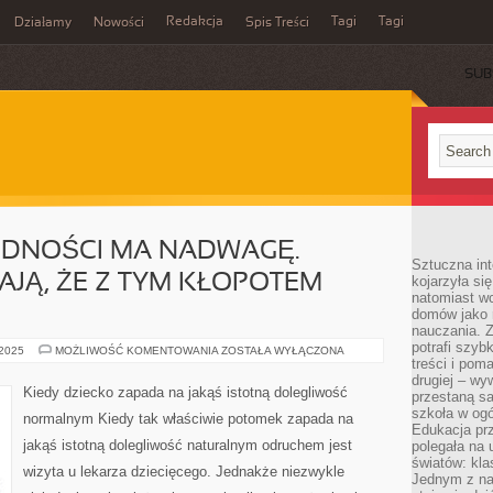
Redakcja
Tagi
Tagi
Działamy
Nowości
Spis Treści
SUB
Ć
UDNOŚCI MA NADWAGĘ.
Sztuczna int
JĄ, ŻE Z TYM KŁOPOTEM
kojarzyła się
natomiast wc
domów jako r
nauczania. Z
potrafi szyb
SPORA
 2025
MOŻLIWOŚĆ KOMENTOWANIA
ZOSTAŁA WYŁĄCZONA
CZEŚĆ
treści i po
LUDNOŚCI
drugiej – wy
MA
Kiedy dziecko zapada na jakąś istotną dolegliwość
przestaną sa
NADWAGĘ.
NAUKOWCY
szkoła w og
normalnym Kiedy tak właściwie potomek zapada na
PODAJĄ,
Edukacja prz
ŻE
jakąś istotną dolegliwość naturalnym odruchem jest
polegała na
Z
TYM
światów: kla
wizyta u lekarza dziecięcego. Jednakże niezwykle
KŁOPOTEM
Jednym z na
BORYKA