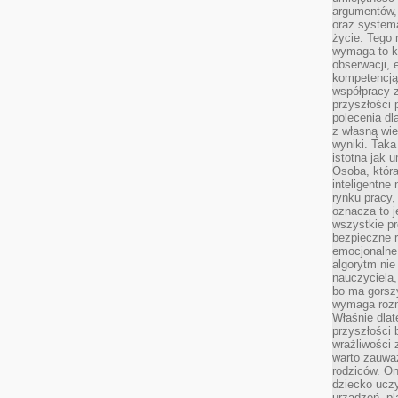
argumentów, 
oraz systema
życie. Tego 
wymaga to k
obserwacji, 
kompetencją
współpracy z
przyszłości 
polecenia dl
z własną wi
wyniki. Taka 
istotna jak 
Osoba, która
inteligentne
rynku pracy,
oznacza to j
wszystkie p
bezpieczne r
emocjonalne 
algorytm nie
nauczyciela,
bo ma gorszy
wymaga rozmo
Właśnie dlat
przyszłości 
wrażliwości
warto zauważ
rodziców. On
dziecko uczy
urządzeń, pla