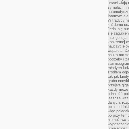
umożliwiają 
symulacji, i
automatyczn
Istotnym ele
W tradycyjne
każdemu ucz
Jedni się nu
się zagubien
inteligencja
konkretnej 
nauczycielow
wsparcia. Dz
nauka ma se
potrzeby i z
stoi nieogra
młodych lud
źródłem odpo
tak jak kied
gruba encykl
przejęła gig
każdy może 
odnaleźć pot
jeszcze ważn
danych, rozp
opinii od fa
więc polegał
bo przy temp
niemożliwa. 
wyposażenie
umiejętność