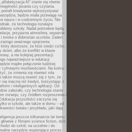
„alfabetyzacja AI” stanie się równie
umiejętność pisania czy czytania.
 potrafi kreatywnie wykorzystywać
 narzędzia, będzie miała przewagę na
 w nauce i w codziennym życiu. Nie
ednak, że technologia rozwiąże
roblemy szkoły. Nadal potrzebne będą
elacje, przyjazna atmosfera, wsparcie
i troska o dobrostan uczniów. Żaden
 zastąpi uważnego spojrzenia
 który dostrzeże, że ktoś siedzi cicho,
 dzień, albo że konflikt w klasie
wy, a nie kolejnej prezentacji.
ego najważniejsze w edukacji
będzie mądre połączenie ludzkiej
 z cyfrowymi możliwościami. Na końcu
yć, że zmienia się również rola
i także muszą oswoić się z tym, że
 się inaczej niż kiedyś, korzystając z
tform i inteligentnych aplikacji. Od
dzie zależało, czy technologia stanie
em rozwoju, czy źródłem rozproszenia i
Edukacja przyszłości zaczyna się
ylko w szkole, ale także w domu – od
kawości świata i przykładu, jaki dają
eligencja jeszcze kilkanaście lat temu
 głównie z filmami science fiction, dziś
hodzi do szkół, na uczelnie i do
ealne narzędzie wspierające proces