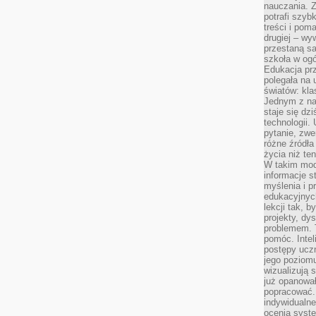
nauczania. Z
potrafi szyb
treści i po
drugiej – wy
przestaną sa
szkoła w og
Edukacja prz
polegała na
światów: kla
Jednym z na
staje się dz
technologii.
pytanie, zw
różne źródła
życia niż ten
W takim mod
informacje s
myślenia i 
edukacyjnych
lekcji tak, 
projekty, dy
problemem. 
pomóc. Intel
postępy ucz
jego poziomu
wizualizują 
już opanowa
popracować. 
indywidualn
ocenia syst