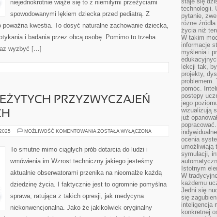
staje się dz
niejednokrotnie wiąże się to z niemiłymi przeżyciami
technologii.
spowodowanymi lękiem dziecka przed pediatrą. Z
pytanie, zw
różne źródła
o poważna kwestia. To dosyć naturalne zachowanie dziecka,
życia niż ten
dotykania i badania przez obcą osobę. Pomimo to trzeba
W takim mod
informacje s
raz wyzbyć […]
myślenia i 
edukacyjnych
lekcji tak, 
projekty, dy
problemem. 
pomóc. Intel
postępy ucz
LEŻYTYCH PRZYZWYCZAJEŃ
jego poziomu
wizualizują 
CH
już opanowa
popracować. 
WYRABIANIE
 2025
MOŻLIWOŚĆ KOMENTOWANIA
ZOSTAŁA WYŁĄCZONA
indywidualn
NALEŻYTYCH
ocenia syst
PRZYZWYCZAJEŃ
umożliwiają 
PIELĘGNACYJNYCH
To smutne mimo ciągłych prób dotarcia do ludzi i
symulacji, i
wmówienia im Wzrost techniczny jakiego jesteśmy
automatyczn
Istotnym ele
aktualnie obserwatorami przenika na nieomalże każdą
W tradycyjne
każdemu ucz
dziedzinę życia. I faktycznie jest to ogromnie pomyślna
Jedni się nu
sprawa, ratująca z takich opresji, jak medycyna
się zagubien
inteligencja
niekonwencjonalna. Jako że jakikolwiek oryginalny
konkretnej 