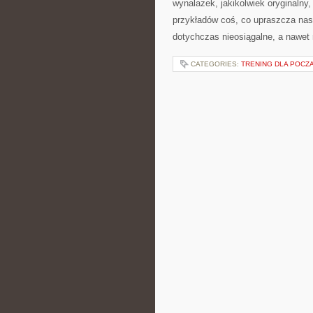
wynalazek, jakikolwiek oryginalny,
przykładów coś, co upraszcza na
dotychczas nieosiągalne, a nawet 
CATEGORIES:
TRENING DLA POCZ