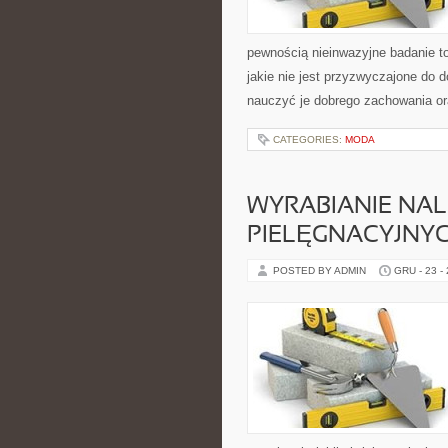
pewnością nieinwazyjne badanie t
jakie nie jest przyzwyczajone do 
nauczyć je dobrego zachowania o
CATEGORIES:
MODA
WYRABIANIE NA
PIELĘGNACYJNY
POSTED BY ADMIN
GRU - 23 -