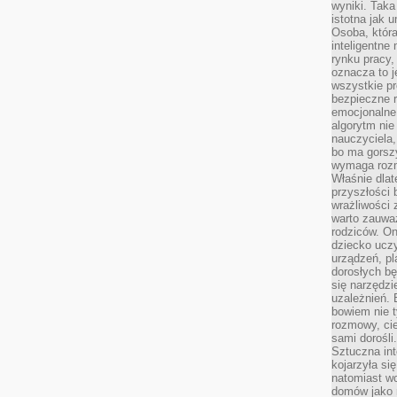
wyniki. Taka 
istotna jak 
Osoba, która
inteligentne
rynku pracy,
oznacza to j
wszystkie p
bezpieczne r
emocjonalne 
algorytm nie
nauczyciela,
bo ma gorszy
wymaga rozmo
Właśnie dlat
przyszłości 
wrażliwości
warto zauważ
rodziców. On
dziecko uczy
urządzeń, pla
dorosłych bę
się narzędzi
uzależnień. 
bowiem nie t
rozmowy, cie
sami dorośli.
Sztuczna int
kojarzyła się
natomiast wc
domów jako r