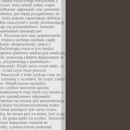
iś nauka krytycznego korzystania z
 Uczeń, który potrafi zadać mądre
eryfikować odpowiedź oraz porównać
 wiedzy, jest lepiej przygotowany do
, który jedynie zapamiętuje definicje.
elu nauczyciel z osoby przekazującej
taje się przewodnikiem, trenerem
projektantem doświadczeń
. Kluczowe jest więc projektowanie
by miejsce suchego wykładu zajęły
skusje, eksperymenty i praca z
Technologia może w tym bardzo
igentne platformy edukacyjne analizują
nia, proponują zadania dopasowane do
, przypominają o powtórkach i
statystyki. Dzięki temu uczeń widzi, co
ł, a nad czym musi jeszcze
Nauczyciel z kolei zyskuje czas na
e rozmowy z uczniami, bo część zadań
em. Współczesne narzędzia
też szybkie tworzenie quizów,
nteraktywnych map myśli czy testów z
ym sprawdzaniem odpowiedzi.
mentem tej zmiany jest personalizacja.
j klasie trzydziestoosobowej trudno
niowi poświęcić tyle samo czasu.
dzą, bo tempo jest za wolne, inni czują
i, bo grupa pędzi za szybko. Sztuczna
 może dopasować materiał do
osoby, a jednocześnie podsunąć