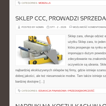
CATEGORIES:
MOBZILLA
SKLEP CCC, PROWADZI SPRZED
POSTED BY ADMIN
STY - 2 - 2026
MOŻLIWOŚĆ KOMENTOWAN
Sklep zara, oferuje odzież 
użytku Sklep zara, to jeden
która prosperuje na rynku 
imponująco dużym powodzen
zdecydowanie na znakomitej
oczywiście są ubrania. Skle
najbardziej ekskluzywnych sklepów tej firmy, gdzie istnieje szan
dobrej jakości, ale też niesamowicie modne. Tam także istnieje s
bardziej dostojne […]
CATEGORIES:
EDUKACJA FINANSOWA I PRZEDSIĘBIORCZOŚĆ