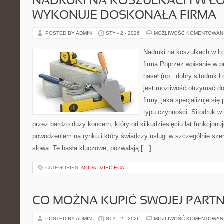
NADRUKI NA KOSZULKACH W ŁO
WYKONUJE DOSKONAŁA FIRMA
POSTED BY ADMIN
STY - 2 - 2026
MOŻLIWOŚĆ KOMENTOWAN
Nadruki na koszulkach w Ł
firma Poprzez wpisanie w p
haseł (np.: dobry sitodruk 
jest możliwość otrzymać do
firmy, jaka specjalizuje si
typu czynności. Sitodruk w
przez bardzo duży koncern, który od kilkudziesięciu lat funkcjon
powodzeniem na rynku i który świadczy usługi w szczególnie sze
słowa. Te hasła kluczowe, pozwalają […]
CATEGORIES:
MODA DZIECIĘCA
CO MOŻNA KUPIĆ SWOJEJ PART
POSTED BY ADMIN
STY - 2 - 2026
MOŻLIWOŚĆ KOMENTOWAN