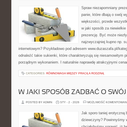
Spraw niezapomniany prezen
panie, które dbają o swój 
większości, przede wszystk
w jaki sposób za niewielkie
prezencję. Być może niez
najzwyczajniej kupno np. su
internetowym? Przykładowo pod adresem www.duzaszafa.pl/kateg
odnaleźć takie sukienki, które charakteryzują się niesamowitym 
porządnym wykonaniem. I naturalnie naprawdę atrakcyjnymi cena
CATEGORIES:
RÓWNOWAGA MIĘDZY PRACĄ A RODZINĄ
W JAKI SPOSÓB ZADBAĆ O SWÓJ
POSTED BY ADMIN
STY - 2 - 2026
MOŻLIWOŚĆ KOMENTOWAN
Jak sporo taniej erotyczną b
dziewczyny? Powinnyśmy wi
chciałybyśmy sprawić, iż b