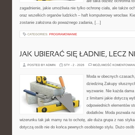
ale taka odzież ochronna to
zagadnienie, jakie umożliwia nie tylko ochronę ciała, ale także 
oraz wszelkich organów ludzkich – haft komputerowy wrocław. Ki
zostanie założona do poważnego zadania, […]
CATEGORIES:
PROGRAMOWANIE
JAK UBIERAĆ SIĘ ŁADNIE, LECZ 
POSTED BY ADMIN
STY - 2 - 2026
MOŻLIWOŚĆ KOMENTOWAN
Moda w obecnych czasach,
dziedziną Zakupy słusznych
wyzwanie. Nie każda dama
z limitami jakie dotyczą wyb
odpowiednich elementów str
dodatków. Moda pozwala na
wizerunku tak jak mamy na to ochotę, ale duża grupa z nas styka
dotyczą osób nie do końca pewnych osobistego stylu. Dużo osób