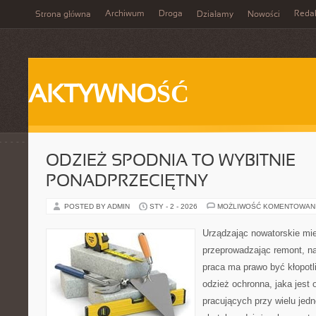
Archiwum
Droga
Reda
Strona główna
Działamy
Nowości
AKTYWNOŚĆ
ODZIEŻ SPODNIA TO WYBITNIE
PONADPRZECIĘTNY
POSTED BY ADMIN
STY - 2 - 2026
MOŻLIWOŚĆ KOMENTOWAN
Urządzając nowatorskie mi
przeprowadzając remont, n
praca ma prawo być kłopotli
odzież ochronna, jaka jest
pracujących przy wielu jedn