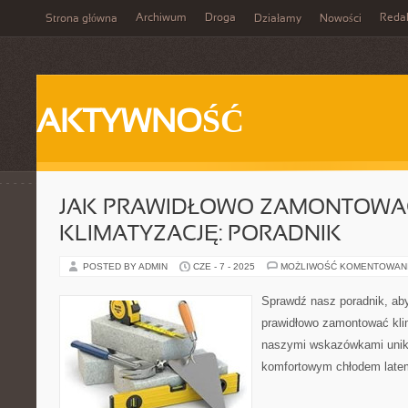
Archiwum
Droga
Reda
Strona główna
Działamy
Nowości
AKTYWNOŚĆ
JAK PRAWIDŁOWO ZAMONTOWA
KLIMATYZACJĘ: PORADNIK
POSTED BY ADMIN
CZE - 7 - 2025
MOŻLIWOŚĆ KOMENTOWAN
Sprawdź nasz poradnik, aby
prawidłowo zamontować kl
naszymi wskazówkami unikn
komfortowym chłodem late