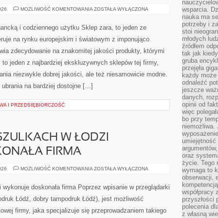
nauczycielow
SKLEP
wsparcia. Dz
026
MOŻLIWOŚĆ KOMENTOWANIA
ZOSTAŁA WYŁĄCZONA
CCC,
nauka ma se
PROWADZI
potrzeby i z
SPRZEDAŻ
gancką i codziennego użytku Sklep zara, to jeden ze
OBUWIA
stoi nieogra
młodych lud
peruje na rynku europejskim i światowym z imponująco
źródłem odpo
ia zdecydowanie na znakomitej jakości produkty, którymi
tak jak kied
gruba encykl
 to jeden z najbardziej ekskluzywnych sklepów tej firmy,
przejęła gig
rania niezwykle dobrej jakości, ale też niesamowicie modne.
każdy może 
odnaleźć pot
 ubrania na bardziej dostojne […]
jeszcze ważn
danych, rozp
opinii od fa
WA I PRZEDSIĘBIORCZOŚĆ
więc polegał
bo przy temp
niemożliwa. 
wyposażenie
SZULKACH W ŁODZI
umiejętność
argumentów, 
ONAŁA FIRMA
oraz systema
życie. Tego 
NADRUKI
026
MOŻLIWOŚĆ KOMENTOWANIA
ZOSTAŁA WYŁĄCZONA
wymaga to k
NA
obserwacji, 
KOSZULKACH
kompetencją
W
 wykonuje doskonała firma Poprzez wpisanie w przeglądarki
ŁODZI
współpracy z
WYKONUJE
todruk Łódź, dobry tampodruk Łódź), jest możliwość
przyszłości 
DOSKONAŁA
FIRMA
polecenia dl
owej firmy, jaka specjalizuje się przeprowadzaniem takiego
z własną wi