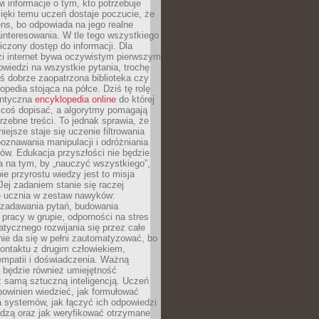
i informacje o tym, kto potrzebuje
ięki temu uczeń dostaje poczucie, że
ns, bo odpowiada na jego realne
ainteresowania. W tle tego wszystkiego
niczony dostęp do informacji. Dla
zi internet bywa oczywistym pierwszym
wiedzi na wszystkie pytania, trochę
yś dobrze zaopatrzona biblioteka czy
opedia stojąca na półce. Dziś tę rolę
antyczna
encyklopedia online
do której
coś dopisać, a algorytmy pomagają
rzebne treści. To jednak sprawia, że
iejsze staje się uczenie filtrowania
oznawania manipulacji i odróżniania
któw. Edukacja przyszłości nie będzie
a na tym, by „nauczyć wszystkiego”,
ie przyrostu wiedzy jest to misja
Jej zadaniem stanie się raczej
 ucznia w zestaw nawyków:
 zadawania pytań, budowania
pracy w grupie, odporności na stres
tycznego rozwijania się przez całe
nie da się w pełni zautomatyzować, bo
ontaktu z drugim człowiekiem,
empatii i doświadczenia. Ważną
 będzie również umiejętność
 samą sztuczną inteligencją. Uczeń
powinien wiedzieć, jak formułować
a systemów, jak łączyć ich odpowiedzi
edzą oraz jak weryfikować otrzymane