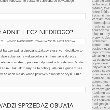
odzież robocza nie zostanie założona do poważnego
staje się dz
technologii.
pytanie, zw
różne źródła
życia niż ten
W takim mod
informacje s
myślenia i 
edukacyjnych
 ŁADNIE, LECZ NIEDROGO?
lekcji tak, 
projekty, dy
problemem. 
JAK
026
MOŻLIWOŚĆ KOMENTOWANIA
ZOSTAŁA WYŁĄCZONA
UBIERAĆ
pomóc. Intel
SIĘ
postępy ucz
ŁADNIE,
t bardzo ważną dziedziną Zakupy słusznych dodatków to
LECZ
jego poziomu
NIEDROGO?
wizualizują 
 daje sobie sama wskazówkę z limitami jakie dotyczą
już opanowa
h elementów stroju, jak oraz odpowiednich dodatków. Moda
popracować. 
indywidualn
zerunku tak jak mamy na to ochotę, ale duża grupa z nas
ocenia syst
otyczą osób nie do końca pewnych osobistego stylu. Dużo
umożliwiają 
symulacji, i
automatyczn
Istotnym ele
W tradycyjne
każdemu ucz
Jedni się nu
się zagubien
inteligencja
WADZI SPRZEDAŻ OBUWIA
konkretnej 