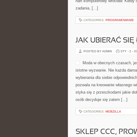
haft komputerowy wrocław. Kiedy 
zadania, […]
CATEGORIES:
PROGRAMOWANIE
JAK UBIERAĆ SIĘ
POSTED BY ADMIN
STY - 2 - 2
Moda w obecnych czasach, jes
istotne wyzwanie. Nie każda dama
wybierania dla siebie odpowiednic
pozwala na kreowanie własnego wi
styka się z przeszkodami jakie d
osób decyduje się zatem […]
CATEGORIES:
MOBZILLA
SKLEP CCC, PRO