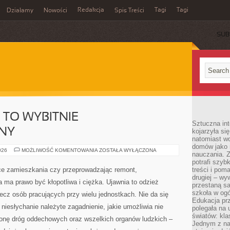
Redakcja
Tagi
Tagi
Działamy
Nowości
Spis Treści
SUB
Ć
 TO WYBITNIE
Sztuczna int
NY
kojarzyła się
natomiast wc
domów jako r
ODZIEŻ
026
MOŻLIWOŚĆ KOMENTOWANIA
ZOSTAŁA WYŁĄCZONA
nauczania. Z
SPODNIA
TO
potrafi szyb
WYBITNIE
ce zamieszkania czy przeprowadzając remont,
treści i po
PONADPRZECIĘTNY
drugiej – wy
 ma prawo być kłopotliwa i ciężka. Ujawnia to odzież
przestaną sa
szkoła w og
zecz osób pracujących przy wielu jednostkach. Nie da się
Edukacja prz
 niesłychanie należyte zagadnienie, jakie umożliwia nie
polegała na
światów: kla
hronę dróg oddechowych oraz wszelkich organów ludzkich –
Jednym z na