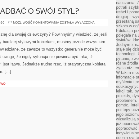
nauczania. Z
potrafi szyb
ZADBAĆ O SWÓJ STYL?
treści i po
drugiej – wy
przestaną sa
W
026
MOŻLIWOŚĆ KOMENTOWANIA
ZOSTAŁA WYŁĄCZONA
szkoła w og
JAKI
SPOSÓB
Edukacja prz
ZADBAĆ
liznę dla swojej dziewczyny? Powinnyśmy wiedzieć, że jeśli
polegała na
O
SWÓJ
światów: kla
y bardziej stylowymi kobietami, musimy przede wszystkim
STYL?
Jednym z na
powiedziane, że zawsze to wszystko generalnie może być
staje się dz
technologii.
 uwagę, że nigdy sytuacja nie powinna być taka, iż
pytanie, zw
różne źródła
 jest łatwe. Jednakże trudno rzec, iż statystyczna kobieta
życia niż ten
m. […]
W takim mod
informacje s
myślenia i 
TWO
edukacyjnych
lekcji tak, 
projekty, dy
problemem. 
pomóc. Intel
postępy ucz
jego poziomu
wizualizują 
już opanowa
popracować. 
indywidualn
ocenia syst