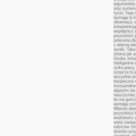
argumentów, 
oraz systema
życie. Tego 
wymaga to k
obserwacji, 
kompetencją
współpracy z
przyszłości 
polecenia dl
z własną wi
wyniki. Taka 
istotna jak 
Osoba, która
inteligentne
rynku pracy,
oznacza to j
wszystkie p
bezpieczne r
emocjonalne 
algorytm nie
nauczyciela,
bo ma gorszy
wymaga rozmo
Właśnie dlat
przyszłości 
wrażliwości
warto zauważ
rodziców. On
dziecko uczy
urządzeń, pla