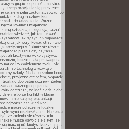
pracy w grupie, odporności na stres
tycznego rozwijania się przez całe
nie da się w pełni zautomatyzować, bo
ontaktu z drugim człowiekiem,
empatii i doświadczenia. Ważną
 będzie również umiejętność
 samą sztuczną inteligencją. Uczeń
powinien wiedzieć, jak formułować
a systemów, jak łączyć ich odpowiedzi
edzą oraz jak weryfikować otrzymane
„alfabetyzacja AI” stanie się równie
umiejętność pisania czy czytania.
 potrafi kreatywnie wykorzystywać
 narzędzia, będzie miała przewagę na
 w nauce i w codziennym życiu. Nie
ednak, że technologia rozwiąże
roblemy szkoły. Nadal potrzebne będą
elacje, przyjazna atmosfera, wsparcie
i troska o dobrostan uczniów. Żaden
 zastąpi uważnego spojrzenia
 który dostrzeże, że ktoś siedzi cicho,
 dzień, albo że konflikt w klasie
wy, a nie kolejnej prezentacji.
ego najważniejsze w edukacji
będzie mądre połączenie ludzkiej
 z cyfrowymi możliwościami. Na końcu
yć, że zmienia się również rola
i także muszą oswoić się z tym, że
 się inaczej niż kiedyś, korzystając z
tform i inteligentnych aplikacji. Od