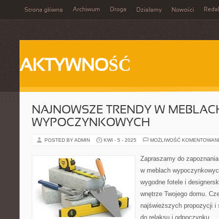
Archiwum
Droga
Reda
Strona główna
Działamy
Nowości
AKTYWNOŚĆ
NAJNOWSZE TRENDY W MEBLAC
WYPOCZYNKOWYCH
POSTED BY ADMIN
KWI - 5 - 2025
MOŻLIWOŚĆ KOMENTOWAN
Zapraszamy do zapoznania 
w meblach wypoczynkowych!
wygodne fotele i designersk
wnętrze Twojego domu. Czer
najświeższych propozycji i
do relaksu i odpoczynku.