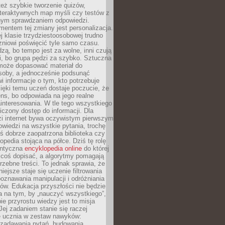
też szybkie tworzenie quizów,
nteraktywnych map myśli czy testów z
ym sprawdzaniem odpowiedzi.
mentem tej zmiany jest personalizacja.
j klasie trzydziestoosobowej trudno
niowi poświęcić tyle samo czasu.
dzą, bo tempo jest za wolne, inni czują
i, bo grupa pędzi za szybko. Sztuczna
 może dopasować materiał do
osoby, a jednocześnie podsunąć
i informacje o tym, kto potrzebuje
ięki temu uczeń dostaje poczucie, że
ns, bo odpowiada na jego realne
ainteresowania. W tle tego wszystkiego
niczony dostęp do informacji. Dla
zi internet bywa oczywistym pierwszym
wiedzi na wszystkie pytania, trochę
yś dobrze zaopatrzona biblioteka czy
opedia stojąca na półce. Dziś tę rolę
antyczna
encyklopedia online
do której
coś dopisać, a algorytmy pomagają
rzebne treści. To jednak sprawia, że
iejsze staje się uczenie filtrowania
oznawania manipulacji i odróżniania
któw. Edukacja przyszłości nie będzie
a na tym, by „nauczyć wszystkiego”,
ie przyrostu wiedzy jest to misja
Jej zadaniem stanie się raczej
 ucznia w zestaw nawyków:
 zadawania pytań, budowania