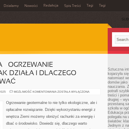
Redakcja
Tagi
Tagi
Działamy
Nowości
Spis Treści
SUB
Ć
A – OGRZEWANIE
Sztuczna int
AK DZIAŁA I DLACZEGO
kojarzyła się
natomiast wc
OWAĆ
domów jako r
nauczania. Z
potrafi szyb
ZIELONA
 2025
MOŻLIWOŚĆ KOMENTOWANIA
ZOSTAŁA WYŁĄCZONA
ENERGIA
treści i po
–
drugiej – wy
OGRZEWANIE
Ogrzewanie geotermalne to nie tylko ekologiczne, ale i
przestaną sa
GEOTERMALNE:
JAK
szkoła w og
opłacalne rozwiązanie. Dzięki wykorzystaniu energii z
DZIAŁA
Edukacja prz
I
wnętrza Ziemi możemy obniżyć rachunki za energię i
polegała na
DLACZEGO
WARTO
światów: kla
dbać o środowisko. Dowiedz się, dlaczego warto
INWESTOWAĆ
Jednym z na