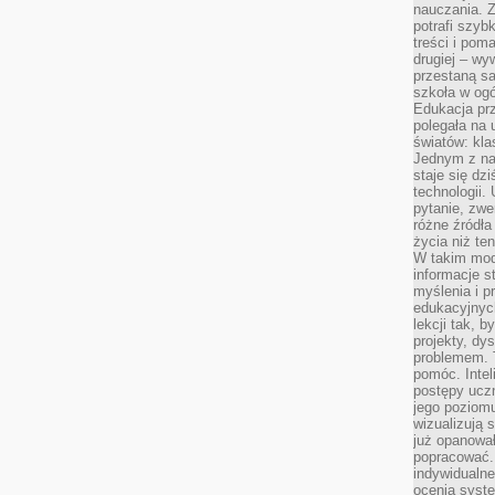
nauczania. Z
potrafi szyb
treści i po
drugiej – wy
przestaną sa
szkoła w og
Edukacja prz
polegała na
światów: kla
Jednym z na
staje się dz
technologii.
pytanie, zw
różne źródła
życia niż ten
W takim mod
informacje s
myślenia i 
edukacyjnych
lekcji tak, 
projekty, dy
problemem. 
pomóc. Intel
postępy ucz
jego poziomu
wizualizują 
już opanowa
popracować. 
indywidualn
ocenia syst