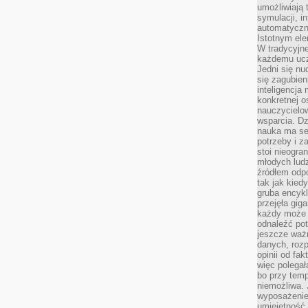
umożliwiają 
symulacji, i
automatyczn
Istotnym ele
W tradycyjne
każdemu ucz
Jedni się nu
się zagubien
inteligencja
konkretnej 
nauczycielow
wsparcia. Dz
nauka ma se
potrzeby i z
stoi nieogra
młodych lud
źródłem odpo
tak jak kied
gruba encykl
przejęła gig
każdy może 
odnaleźć pot
jeszcze ważn
danych, rozp
opinii od fa
więc polegał
bo przy temp
niemożliwa. 
wyposażenie
umiejętność