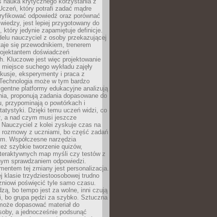
iś nauka krytycznego korzystania z
 Uczeń, który potrafi zadać mądre
eryfikować odpowiedź oraz porównać
 wiedzy, jest lepiej przygotowany do
, który jedynie zapamiętuje definicje.
elu nauczyciel z osoby przekazującej
taje się przewodnikiem, trenerem
projektantem doświadczeń
. Kluczowe jest więc projektowanie
by miejsce suchego wykładu zajęły
skusje, eksperymenty i praca z
Technologia może w tym bardzo
igentne platformy edukacyjne analizują
nia, proponują zadania dopasowane do
, przypominają o powtórkach i
statystyki. Dzięki temu uczeń widzi, co
ł, a nad czym musi jeszcze
Nauczyciel z kolei zyskuje czas na
e rozmowy z uczniami, bo część zadań
em. Współczesne narzędzia
też szybkie tworzenie quizów,
nteraktywnych map myśli czy testów z
ym sprawdzaniem odpowiedzi.
mentem tej zmiany jest personalizacja.
j klasie trzydziestoosobowej trudno
niowi poświęcić tyle samo czasu.
dzą, bo tempo jest za wolne, inni czują
i, bo grupa pędzi za szybko. Sztuczna
 może dopasować materiał do
osoby, a jednocześnie podsunąć