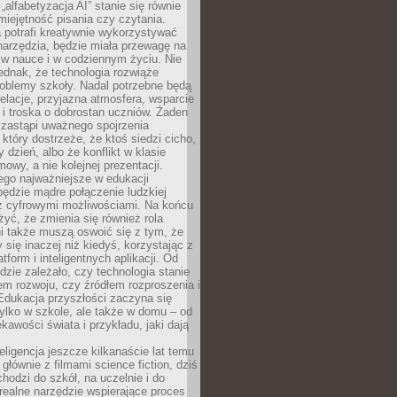
„alfabetyzacja AI” stanie się równie
umiejętność pisania czy czytania.
 potrafi kreatywnie wykorzystywać
 narzędzia, będzie miała przewagę na
 w nauce i w codziennym życiu. Nie
ednak, że technologia rozwiąże
roblemy szkoły. Nadal potrzebne będą
elacje, przyjazna atmosfera, wsparcie
i troska o dobrostan uczniów. Żaden
 zastąpi uważnego spojrzenia
 który dostrzeże, że ktoś siedzi cicho,
 dzień, albo że konflikt w klasie
wy, a nie kolejnej prezentacji.
ego najważniejsze w edukacji
będzie mądre połączenie ludzkiej
 z cyfrowymi możliwościami. Na końcu
yć, że zmienia się również rola
i także muszą oswoić się z tym, że
 się inaczej niż kiedyś, korzystając z
tform i inteligentnych aplikacji. Od
dzie zależało, czy technologia stanie
em rozwoju, czy źródłem rozproszenia i
Edukacja przyszłości zaczyna się
ylko w szkole, ale także w domu – od
kawości świata i przykładu, jaki dają
eligencja jeszcze kilkanaście lat temu
 głównie z filmami science fiction, dziś
hodzi do szkół, na uczelnie i do
ealne narzędzie wspierające proces