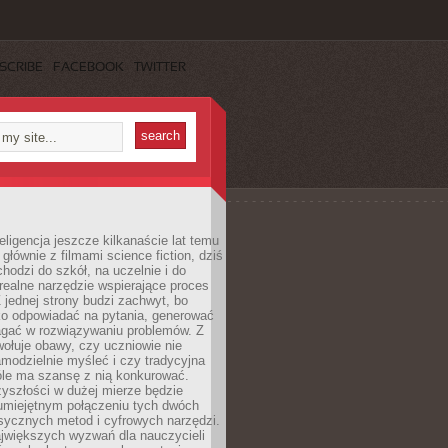
SCRIBE
FACEBOOK
TWITTER
eligencja jeszcze kilkanaście lat temu
 głównie z filmami science fiction, dziś
hodzi do szkół, na uczelnie i do
ealne narzędzie wspierające proces
 jednej strony budzi zachwyt, bo
ko odpowiadać na pytania, generować
magać w rozwiązywaniu problemów. Z
wołuje obawy, czy uczniowie nie
modzielnie myśleć i czy tradycyjna
óle ma szansę z nią konkurować.
yszłości w dużej mierze będzie
 umiejętnym połączeniu tych dwóch
sycznych metod i cyfrowych narzędzi.
jwiększych wyzwań dla nauczycieli