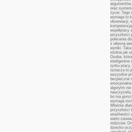
argumentów, 
oraz systema
życie. Tego 
wymaga to k
obserwacji, 
kompetencją
współpracy z
przyszłości 
polecenia dl
z własną wi
wyniki. Taka 
istotna jak 
Osoba, która
inteligentne
rynku pracy,
oznacza to j
wszystkie p
bezpieczne r
emocjonalne 
algorytm nie
nauczyciela,
bo ma gorszy
wymaga rozmo
Właśnie dlat
przyszłości 
wrażliwości
warto zauważ
rodziców. On
dziecko uczy
urządzeń, pla