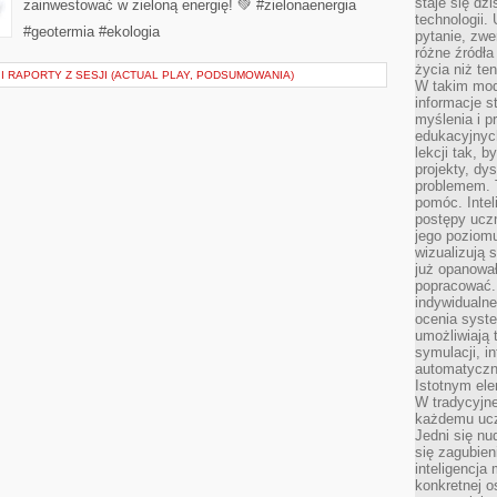
staje się dz
zainwestować w zieloną energię! 💚 #zielonaenergia
technologii.
#geotermia #ekologia
pytanie, zw
różne źródła
życia niż ten
I I RAPORTY Z SESJI (ACTUAL PLAY, PODSUMOWANIA)
W takim mod
informacje s
myślenia i 
edukacyjnych
lekcji tak, 
projekty, dy
problemem. 
pomóc. Intel
postępy ucz
jego poziomu
wizualizują 
już opanowa
popracować. 
indywidualn
ocenia syst
umożliwiają 
symulacji, i
automatyczn
Istotnym ele
W tradycyjne
każdemu ucz
Jedni się nu
się zagubien
inteligencja
konkretnej 