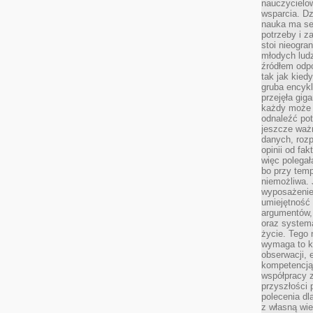
nauczycielow
wsparcia. Dz
nauka ma se
potrzeby i z
stoi nieogra
młodych lud
źródłem odpo
tak jak kied
gruba encykl
przejęła gig
każdy może 
odnaleźć pot
jeszcze ważn
danych, rozp
opinii od fa
więc polegał
bo przy temp
niemożliwa. 
wyposażenie
umiejętność
argumentów, 
oraz systema
życie. Tego 
wymaga to k
obserwacji, 
kompetencją
współpracy z
przyszłości 
polecenia dl
z własną wi