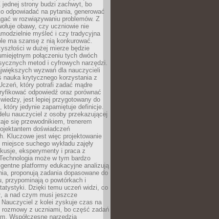
 jednej strony budzi zachwyt, bo
ko odpowiadać na pytania, generować
magać w rozwiązywaniu problemów. Z
wołuje obawy, czy uczniowie nie
modzielnie myśleć i czy tradycyjna
óle ma szansę z nią konkurować.
yszłości w dużej mierze będzie
 umiejętnym połączeniu tych dwóch
sycznych metod i cyfrowych narzędzi.
jwiększych wyzwań dla nauczycieli
iś nauka krytycznego korzystania z
 Uczeń, który potrafi zadać mądre
eryfikować odpowiedź oraz porównać
 wiedzy, jest lepiej przygotowany do
, który jedynie zapamiętuje definicje.
elu nauczyciel z osoby przekazującej
taje się przewodnikiem, trenerem
projektantem doświadczeń
. Kluczowe jest więc projektowanie
by miejsce suchego wykładu zajęły
skusje, eksperymenty i praca z
Technologia może w tym bardzo
igentne platformy edukacyjne analizują
nia, proponują zadania dopasowane do
, przypominają o powtórkach i
statystyki. Dzięki temu uczeń widzi, co
ł, a nad czym musi jeszcze
Nauczyciel z kolei zyskuje czas na
e rozmowy z uczniami, bo część zadań
em. Współczesne narzędzia