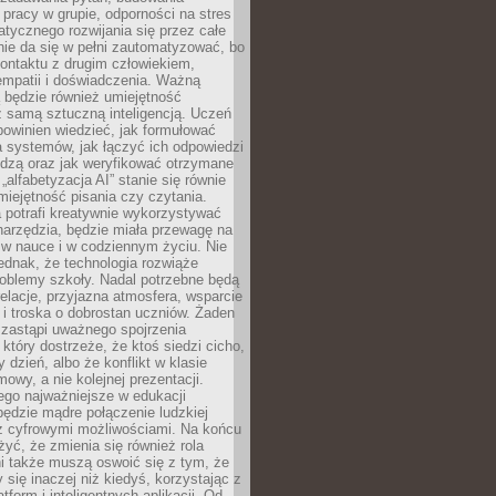
pracy w grupie, odporności na stres
tycznego rozwijania się przez całe
nie da się w pełni zautomatyzować, bo
ontaktu z drugim człowiekiem,
empatii i doświadczenia. Ważną
 będzie również umiejętność
 samą sztuczną inteligencją. Uczeń
powinien wiedzieć, jak formułować
a systemów, jak łączyć ich odpowiedzi
edzą oraz jak weryfikować otrzymane
„alfabetyzacja AI” stanie się równie
umiejętność pisania czy czytania.
 potrafi kreatywnie wykorzystywać
 narzędzia, będzie miała przewagę na
 w nauce i w codziennym życiu. Nie
ednak, że technologia rozwiąże
roblemy szkoły. Nadal potrzebne będą
elacje, przyjazna atmosfera, wsparcie
i troska o dobrostan uczniów. Żaden
 zastąpi uważnego spojrzenia
 który dostrzeże, że ktoś siedzi cicho,
 dzień, albo że konflikt w klasie
wy, a nie kolejnej prezentacji.
ego najważniejsze w edukacji
będzie mądre połączenie ludzkiej
 z cyfrowymi możliwościami. Na końcu
yć, że zmienia się również rola
i także muszą oswoić się z tym, że
 się inaczej niż kiedyś, korzystając z
tform i inteligentnych aplikacji. Od