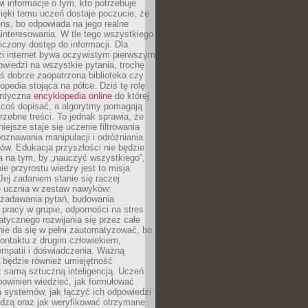
i informacje o tym, kto potrzebuje
ięki temu uczeń dostaje poczucie, że
ns, bo odpowiada na jego realne
ainteresowania. W tle tego wszystkiego
niczony dostęp do informacji. Dla
zi internet bywa oczywistym pierwszym
wiedzi na wszystkie pytania, trochę
yś dobrze zaopatrzona biblioteka czy
opedia stojąca na półce. Dziś tę rolę
antyczna
encyklopedia online
do której
coś dopisać, a algorytmy pomagają
rzebne treści. To jednak sprawia, że
iejsze staje się uczenie filtrowania
oznawania manipulacji i odróżniania
któw. Edukacja przyszłości nie będzie
a na tym, by „nauczyć wszystkiego”,
ie przyrostu wiedzy jest to misja
Jej zadaniem stanie się raczej
 ucznia w zestaw nawyków:
 zadawania pytań, budowania
pracy w grupie, odporności na stres
tycznego rozwijania się przez całe
nie da się w pełni zautomatyzować, bo
ontaktu z drugim człowiekiem,
empatii i doświadczenia. Ważną
 będzie również umiejętność
 samą sztuczną inteligencją. Uczeń
powinien wiedzieć, jak formułować
a systemów, jak łączyć ich odpowiedzi
edzą oraz jak weryfikować otrzymane