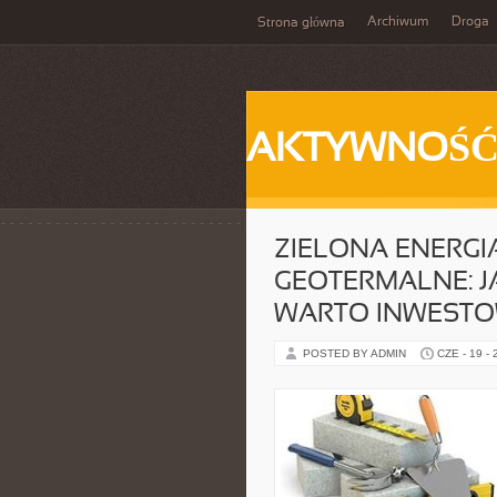
Archiwum
Droga
Strona główna
AKTYWNOŚ
ZIELONA ENERGI
GEOTERMALNE: J
WARTO INWEST
POSTED BY ADMIN
CZE - 19 -