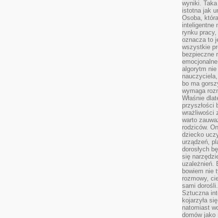
wyniki. Taka 
istotna jak 
Osoba, która
inteligentne
rynku pracy,
oznacza to j
wszystkie p
bezpieczne r
emocjonalne 
algorytm nie
nauczyciela,
bo ma gorszy
wymaga rozmo
Właśnie dlat
przyszłości 
wrażliwości
warto zauważ
rodziców. On
dziecko uczy
urządzeń, pla
dorosłych bę
się narzędzi
uzależnień. 
bowiem nie t
rozmowy, cie
sami dorośli.
Sztuczna int
kojarzyła się
natomiast wc
domów jako r