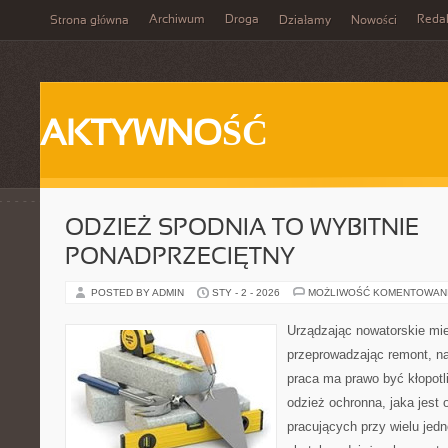
Archiwum
Droga
Reda
Strona główna
Działamy
Nowości
AKTYWNOŚĆ
ODZIEŻ SPODNIA TO WYBITNIE
PONADPRZECIĘTNY
POSTED BY ADMIN
STY - 2 - 2026
MOŻLIWOŚĆ KOMENTOWAN
Urządzając nowatorskie mi
przeprowadzając remont, n
praca ma prawo być kłopotli
odzież ochronna, jaka jest
pracujących przy wielu jedn