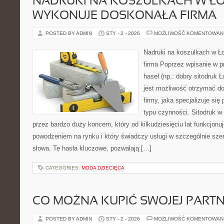
NADRUKI NA KOSZULKACH W ŁO
WYKONUJE DOSKONAŁA FIRMA
POSTED BY ADMIN
STY - 2 - 2026
MOŻLIWOŚĆ KOMENTOWAN
Nadruki na koszulkach w Ł
firma Poprzez wpisanie w p
haseł (np.: dobry sitodruk 
jest możliwość otrzymać do
firmy, jaka specjalizuje si
typu czynności. Sitodruk w
przez bardzo duży koncern, który od kilkudziesięciu lat funkcjon
powodzeniem na rynku i który świadczy usługi w szczególnie sze
słowa. Te hasła kluczowe, pozwalają […]
CATEGORIES:
MODA DZIECIĘCA
CO MOŻNA KUPIĆ SWOJEJ PART
POSTED BY ADMIN
STY - 2 - 2026
MOŻLIWOŚĆ KOMENTOWAN