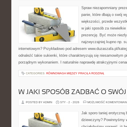
Spraw niezapomniany prezen
panie, które dbają o swój 
większości, przede wszystk
w jaki sposób za niewielkie
prezencję. Być może niez
najzwyczajniej kupno np. su
internetowym? Przykładowo pod adresem www.duzaszafa.pl/kateg
odnaleźć takie sukienki, które charakteryzują się niesamowitym 
porządnym wykonaniem. I naturalnie naprawdę atrakcyjnymi cena
CATEGORIES:
RÓWNOWAGA MIĘDZY PRACĄ A RODZINĄ
W JAKI SPOSÓB ZADBAĆ O SWÓJ
POSTED BY ADMIN
STY - 2 - 2026
MOŻLIWOŚĆ KOMENTOWAN
Jak sporo taniej erotyczną b
dziewczyny? Powinnyśmy wi
chciałybyśmy sprawić, iż b