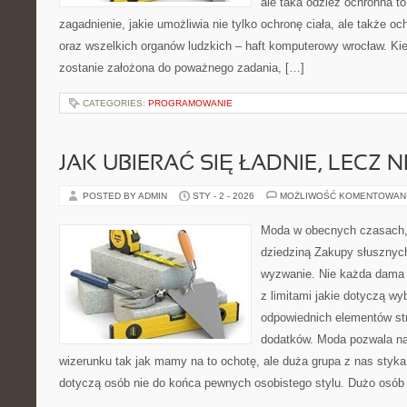
ale taka odzież ochronna to
zagadnienie, jakie umożliwia nie tylko ochronę ciała, ale także 
oraz wszelkich organów ludzkich – haft komputerowy wrocław. Ki
zostanie założona do poważnego zadania, […]
CATEGORIES:
PROGRAMOWANIE
JAK UBIERAĆ SIĘ ŁADNIE, LECZ 
POSTED BY ADMIN
STY - 2 - 2026
MOŻLIWOŚĆ KOMENTOWAN
Moda w obecnych czasach,
dziedziną Zakupy słusznych
wyzwanie. Nie każda dama
z limitami jakie dotyczą wyb
odpowiednich elementów str
dodatków. Moda pozwala na
wizerunku tak jak mamy na to ochotę, ale duża grupa z nas styka
dotyczą osób nie do końca pewnych osobistego stylu. Dużo osób