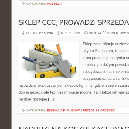
CATEGORIES:
MOBZILLA
SKLEP CCC, PROWADZI SPRZED
POSTED BY ADMIN
STY - 2 - 2026
MOŻLIWOŚĆ KOMENTOWAN
Sklep zara, oferuje odzież 
użytku Sklep zara, to jeden
która prosperuje na rynku 
imponująco dużym powodzen
zdecydowanie na znakomitej
oczywiście są ubrania. Skle
najbardziej ekskluzywnych sklepów tej firmy, gdzie istnieje szan
dobrej jakości, ale też niesamowicie modne. Tam także istnieje s
bardziej dostojne […]
CATEGORIES:
EDUKACJA FINANSOWA I PRZEDSIĘBIORCZOŚĆ