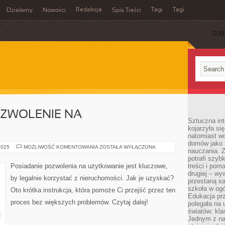
Redakcja
Tagi
Tagi
Działamy
Nowości
Spis Treści
SUB
Ć
OZWOLENIE NA
Sztuczna int
kojarzyła się
natomiast wc
domów jako r
JAK
2025
MOŻLIWOŚĆ KOMENTOWANIA
ZOSTAŁA WYŁĄCZONA
nauczania. Z
UZYSKAĆ
POZWOLENIE
potrafi szyb
NA
Posiadanie pozwolenia na użytkowanie jest kluczowe,
treści i po
UŻYTKOWANIE?
drugiej – wy
by legalnie korzystać z nieruchomości. Jak je uzyskać?
przestaną sa
szkoła w og
Oto krótka instrukcja, która pomoże Ci przejść przez ten
Edukacja prz
proces bez większych problemów. Czytaj dalej!
polegała na
światów: kla
Jednym z na