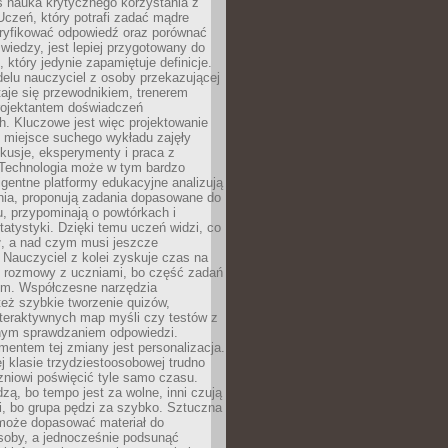
iś nauka krytycznego korzystania z
 Uczeń, który potrafi zadać mądre
eryfikować odpowiedź oraz porównać
 wiedzy, jest lepiej przygotowany do
, który jedynie zapamiętuje definicje.
elu nauczyciel z osoby przekazującej
taje się przewodnikiem, trenerem
projektantem doświadczeń
. Kluczowe jest więc projektowanie
by miejsce suchego wykładu zajęły
skusje, eksperymenty i praca z
Technologia może w tym bardzo
igentne platformy edukacyjne analizują
nia, proponują zadania dopasowane do
, przypominają o powtórkach i
statystyki. Dzięki temu uczeń widzi, co
ł, a nad czym musi jeszcze
Nauczyciel z kolei zyskuje czas na
e rozmowy z uczniami, bo część zadań
em. Współczesne narzędzia
też szybkie tworzenie quizów,
nteraktywnych map myśli czy testów z
ym sprawdzaniem odpowiedzi.
mentem tej zmiany jest personalizacja.
j klasie trzydziestoosobowej trudno
niowi poświęcić tyle samo czasu.
dzą, bo tempo jest za wolne, inni czują
i, bo grupa pędzi za szybko. Sztuczna
 może dopasować materiał do
osoby, a jednocześnie podsunąć