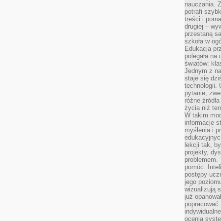
nauczania. Z
potrafi szyb
treści i po
drugiej – wy
przestaną sa
szkoła w og
Edukacja prz
polegała na
światów: kla
Jednym z na
staje się dz
technologii.
pytanie, zw
różne źródła
życia niż ten
W takim mod
informacje s
myślenia i 
edukacyjnych
lekcji tak, 
projekty, dy
problemem. 
pomóc. Intel
postępy ucz
jego poziomu
wizualizują 
już opanowa
popracować. 
indywidualn
ocenia syst