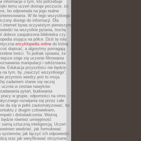
i informacje o tym, kto potrzebuje
ięki temu uczeń dostaje poczucie, że
ns, bo odpowiada na jego realne
ainteresowania. W tle tego wszystkiego
niczony dostęp do informacji. Dla
zi internet bywa oczywistym pierwszym
wiedzi na wszystkie pytania, trochę
yś dobrze zaopatrzona biblioteka czy
opedia stojąca na półce. Dziś tę rolę
antyczna
encyklopedia online
do której
coś dopisać, a algorytmy pomagają
rzebne treści. To jednak sprawia, że
iejsze staje się uczenie filtrowania
oznawania manipulacji i odróżniania
któw. Edukacja przyszłości nie będzie
a na tym, by „nauczyć wszystkiego”,
ie przyrostu wiedzy jest to misja
Jej zadaniem stanie się raczej
 ucznia w zestaw nawyków:
 zadawania pytań, budowania
pracy w grupie, odporności na stres
tycznego rozwijania się przez całe
nie da się w pełni zautomatyzować, bo
ontaktu z drugim człowiekiem,
empatii i doświadczenia. Ważną
 będzie również umiejętność
 samą sztuczną inteligencją. Uczeń
powinien wiedzieć, jak formułować
a systemów, jak łączyć ich odpowiedzi
edzą oraz jak weryfikować otrzymane