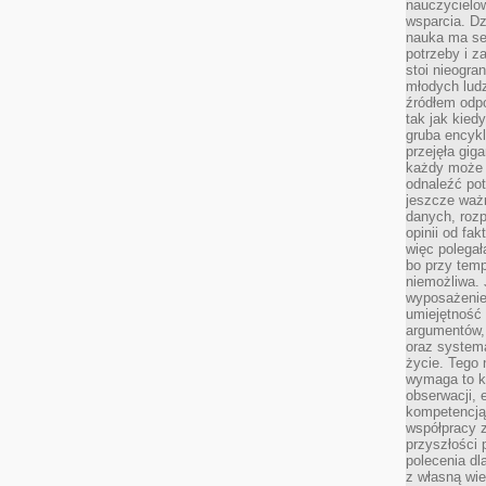
nauczycielow
wsparcia. Dz
nauka ma se
potrzeby i z
stoi nieogra
młodych lud
źródłem odpo
tak jak kied
gruba encykl
przejęła gig
każdy może 
odnaleźć pot
jeszcze ważn
danych, rozp
opinii od fa
więc polegał
bo przy temp
niemożliwa. 
wyposażenie
umiejętność
argumentów, 
oraz systema
życie. Tego 
wymaga to k
obserwacji, 
kompetencją
współpracy z
przyszłości 
polecenia dl
z własną wi