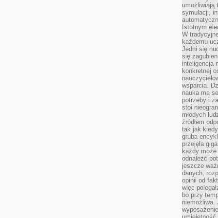
umożliwiają 
symulacji, i
automatyczn
Istotnym ele
W tradycyjne
każdemu ucz
Jedni się nu
się zagubien
inteligencja
konkretnej 
nauczycielow
wsparcia. Dz
nauka ma se
potrzeby i z
stoi nieogra
młodych lud
źródłem odpo
tak jak kied
gruba encykl
przejęła gig
każdy może 
odnaleźć pot
jeszcze ważn
danych, rozp
opinii od fa
więc polegał
bo przy temp
niemożliwa. 
wyposażenie
umiejętność