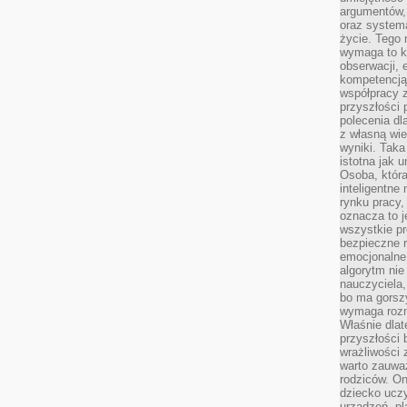
argumentów, 
oraz systema
życie. Tego 
wymaga to k
obserwacji, 
kompetencją
współpracy z
przyszłości 
polecenia dl
z własną wi
wyniki. Taka 
istotna jak 
Osoba, która
inteligentne
rynku pracy,
oznacza to j
wszystkie p
bezpieczne r
emocjonalne 
algorytm nie
nauczyciela,
bo ma gorszy
wymaga rozmo
Właśnie dlat
przyszłości 
wrażliwości
warto zauważ
rodziców. On
dziecko uczy
urządzeń, pla