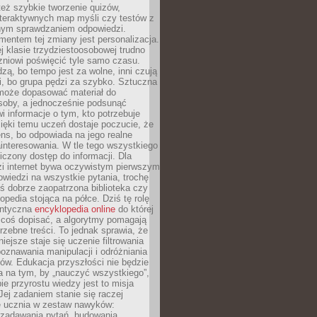
też szybkie tworzenie quizów,
nteraktywnych map myśli czy testów z
ym sprawdzaniem odpowiedzi.
mentem tej zmiany jest personalizacja.
j klasie trzydziestoosobowej trudno
niowi poświęcić tyle samo czasu.
dzą, bo tempo jest za wolne, inni czują
i, bo grupa pędzi za szybko. Sztuczna
 może dopasować materiał do
osoby, a jednocześnie podsunąć
i informacje o tym, kto potrzebuje
ięki temu uczeń dostaje poczucie, że
ns, bo odpowiada na jego realne
ainteresowania. W tle tego wszystkiego
niczony dostęp do informacji. Dla
zi internet bywa oczywistym pierwszym
wiedzi na wszystkie pytania, trochę
yś dobrze zaopatrzona biblioteka czy
opedia stojąca na półce. Dziś tę rolę
antyczna
encyklopedia online
do której
coś dopisać, a algorytmy pomagają
rzebne treści. To jednak sprawia, że
iejsze staje się uczenie filtrowania
oznawania manipulacji i odróżniania
któw. Edukacja przyszłości nie będzie
a na tym, by „nauczyć wszystkiego”,
ie przyrostu wiedzy jest to misja
Jej zadaniem stanie się raczej
 ucznia w zestaw nawyków:
 zadawania pytań, budowania