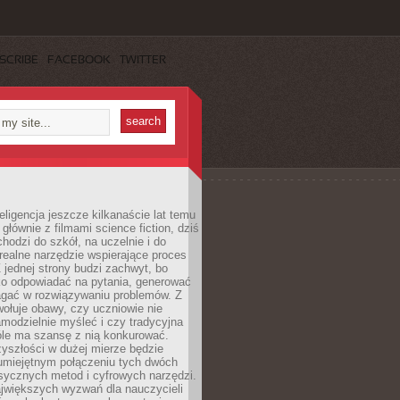
SCRIBE
FACEBOOK
TWITTER
eligencja jeszcze kilkanaście lat temu
 głównie z filmami science fiction, dziś
hodzi do szkół, na uczelnie i do
ealne narzędzie wspierające proces
 jednej strony budzi zachwyt, bo
ko odpowiadać na pytania, generować
magać w rozwiązywaniu problemów. Z
wołuje obawy, czy uczniowie nie
modzielnie myśleć i czy tradycyjna
óle ma szansę z nią konkurować.
yszłości w dużej mierze będzie
 umiejętnym połączeniu tych dwóch
sycznych metod i cyfrowych narzędzi.
jwiększych wyzwań dla nauczycieli