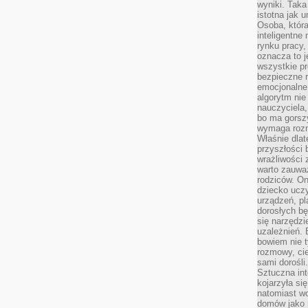
wyniki. Taka 
istotna jak 
Osoba, która
inteligentne
rynku pracy,
oznacza to j
wszystkie p
bezpieczne r
emocjonalne 
algorytm nie
nauczyciela,
bo ma gorszy
wymaga rozmo
Właśnie dlat
przyszłości 
wrażliwości
warto zauważ
rodziców. On
dziecko uczy
urządzeń, pla
dorosłych bę
się narzędzi
uzależnień. 
bowiem nie t
rozmowy, cie
sami dorośli.
Sztuczna int
kojarzyła się
natomiast wc
domów jako r