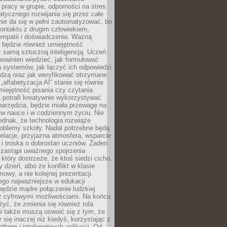
pracy w grupie, odporności na stres
tycznego rozwijania się przez całe
nie da się w pełni zautomatyzować, bo
ontaktu z drugim człowiekiem,
empatii i doświadczenia. Ważną
 będzie również umiejętność
 samą sztuczną inteligencją. Uczeń
powinien wiedzieć, jak formułować
a systemów, jak łączyć ich odpowiedzi
edzą oraz jak weryfikować otrzymane
„alfabetyzacja AI” stanie się równie
umiejętność pisania czy czytania.
 potrafi kreatywnie wykorzystywać
 narzędzia, będzie miała przewagę na
 w nauce i w codziennym życiu. Nie
ednak, że technologia rozwiąże
roblemy szkoły. Nadal potrzebne będą
elacje, przyjazna atmosfera, wsparcie
i troska o dobrostan uczniów. Żaden
 zastąpi uważnego spojrzenia
 który dostrzeże, że ktoś siedzi cicho,
 dzień, albo że konflikt w klasie
wy, a nie kolejnej prezentacji.
ego najważniejsze w edukacji
będzie mądre połączenie ludzkiej
 z cyfrowymi możliwościami. Na końcu
yć, że zmienia się również rola
i także muszą oswoić się z tym, że
 się inaczej niż kiedyś, korzystając z
tform i inteligentnych aplikacji. Od