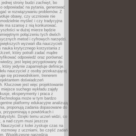
 jednej strony budzi zachwyt, bo
ko odpowiadać na pytania, generować
magać w rozwiązywaniu problemów. Z
wołuje obawy, czy uczniowie nie
modzielnie myśleć i czy tradycyjna
óle ma szansę z nią konkurować.
yszłości w dużej mierze będzie
 umiejętnym połączeniu tych dwóch
sycznych metod i cyfrowych narzędzi.
jwiększych wyzwań dla nauczycieli
iś nauka krytycznego korzystania z
 Uczeń, który potrafi zadać mądre
eryfikować odpowiedź oraz porównać
 wiedzy, jest lepiej przygotowany do
, który jedynie zapamiętuje definicje.
elu nauczyciel z osoby przekazującej
taje się przewodnikiem, trenerem
projektantem doświadczeń
. Kluczowe jest więc projektowanie
by miejsce suchego wykładu zajęły
skusje, eksperymenty i praca z
Technologia może w tym bardzo
igentne platformy edukacyjne analizują
nia, proponują zadania dopasowane do
, przypominają o powtórkach i
statystyki. Dzięki temu uczeń widzi, co
ł, a nad czym musi jeszcze
Nauczyciel z kolei zyskuje czas na
e rozmowy z uczniami, bo część zadań
em. Współczesne narzędzia