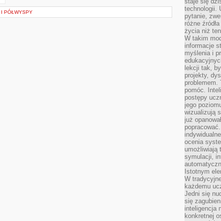
staje się dz
technologii.
 I PÓŁWYSPY
pytanie, zw
różne źródła
życia niż ten
W takim mod
informacje s
myślenia i 
edukacyjnych
lekcji tak, 
projekty, dy
problemem. 
pomóc. Intel
postępy ucz
jego poziomu
wizualizują 
już opanowa
popracować. 
indywidualn
ocenia syst
umożliwiają 
symulacji, i
automatyczn
Istotnym ele
W tradycyjne
każdemu ucz
Jedni się nu
się zagubien
inteligencja
konkretnej 