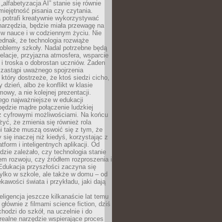
„alfabetyzacja AI” stanie się równie
umiejętność pisania czy czytania.
 potrafi kreatywnie wykorzystywać
 narzędzia, będzie miała przewagę na
 w nauce i w codziennym życiu. Nie
ednak, że technologia rozwiąże
roblemy szkoły. Nadal potrzebne będą
elacje, przyjazna atmosfera, wsparcie
i troska o dobrostan uczniów. Żaden
 zastąpi uważnego spojrzenia
 który dostrzeże, że ktoś siedzi cicho,
 dzień, albo że konflikt w klasie
wy, a nie kolejnej prezentacji.
ego najważniejsze w edukacji
będzie mądre połączenie ludzkiej
 z cyfrowymi możliwościami. Na końcu
yć, że zmienia się również rola
i także muszą oswoić się z tym, że
 się inaczej niż kiedyś, korzystając z
tform i inteligentnych aplikacji. Od
dzie zależało, czy technologia stanie
em rozwoju, czy źródłem rozproszenia i
Edukacja przyszłości zaczyna się
ylko w szkole, ale także w domu – od
kawości świata i przykładu, jaki dają
eligencja jeszcze kilkanaście lat temu
 głównie z filmami science fiction, dziś
hodzi do szkół, na uczelnie i do
ealne narzędzie wspierające proces